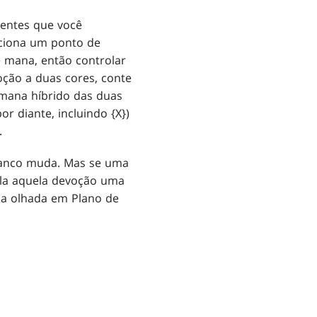
nentes que você
iciona um ponto de
 mana, então controlar
oção a duas cores, conte
mana híbrido das duas
r diante, incluindo {X})
.
branco muda. Mas se uma
ula aquela devoção uma
ma olhada em Plano de