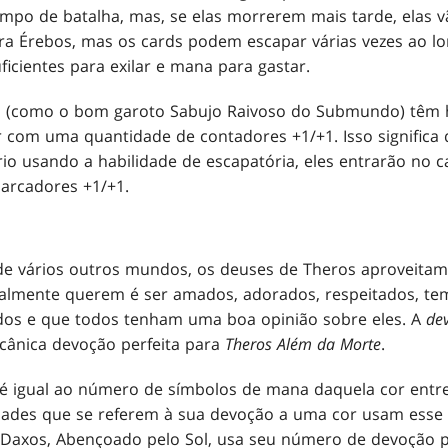
mpo de batalha, mas, se elas morrerem mais tarde, elas v
ra Érebos, mas os cards podem escapar várias vezes ao lo
icientes para exilar e mana para gastar.
ra (como o bom garoto Sabujo Raivoso do Submundo) têm 
com uma quantidade de contadores +1/+1. Isso significa 
io usando a habilidade de escapatória, eles entrarão no
arcadores +1/+1.
e vários outros mundos, os deuses de Theros aproveitam 
ealmente querem é ser amados, adorados, respeitados, te
ados e que todos tenham uma boa opinião sobre eles. A
de
cânica devoção perfeita para
Theros Além da Morte
.
é igual ao número de símbolos de mana daquela cor entr
lidades que se referem à sua devoção a uma cor usam esse
 Daxos, Abençoado pelo Sol, usa seu número de devoção pa