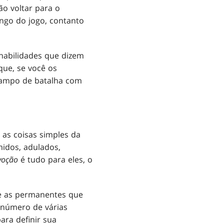
ão voltar para o
ngo do jogo, contanto
habilidades que dizem
que, se você os
 campo de batalha com
as coisas simples da
midos, adulados,
voção
é tudo para eles, o
e as permanentes que
 número de várias
ra definir sua