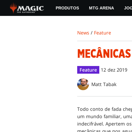
Skip
PRODUTOS
MTG ARENA
JO
to
main
content
News
/
Feature
MECÂNICAS
Feature
12 dez 2019
Matt Tabak
Todo conto de fada che
um mundo familiar, uma
indecifrável. Apertem o
mecânicas que nos agu