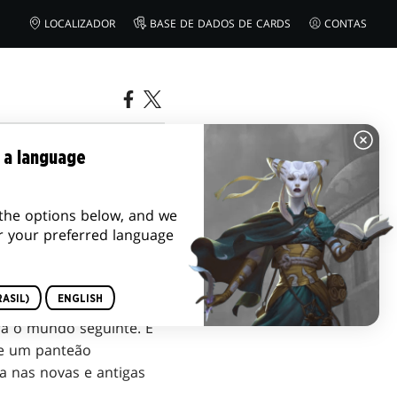
LOCALIZADOR
BASE DE DADOS DE CARDS
CONTAS
 a language
the options below, and we
r your preferred language
ASIL)
ENGLISH
ra o mundo seguinte. É
de um panteão
a nas novas e antigas