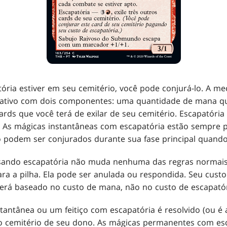
ria estiver em seu cemitério, você pode conjurá-lo. A me
nativo com dois componentes: uma quantidade de mana qu
rds que você terá de exilar de seu cemitério. Escapatór
. As mágicas instantâneas com escapatória estão sempre p
ó podem ser conjurados durante sua fase principal quando a
sando escapatória não muda nenhuma das regras normais
ara a pilha. Ela pode ser anulada ou respondida. Seu cust
erá baseado no custo de mana, não no custo de escapatór
ntânea ou um feitiço com escapatória é resolvido (ou é 
a o cemitério de seu dono. As mágicas permanentes com es