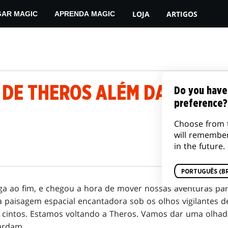
LOJA
ARTIGOS
GAR MAGIC
APRENDA MAGIC
 DE THEROS ALÉM DA MORTE
Do you have
preference?
Choose from 
will remembe
in the future.
PORTUGUÊS (BR
ga ao fim, e chegou a hora de mover nossas aventuras pa
 paisagem espacial encantadora sob os olhos vigilantes 
s cintos. Estamos voltando a Theros. Vamos dar uma olhad
ardam.