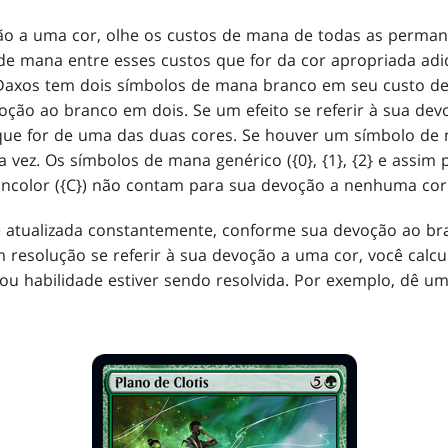
ção a uma cor, olhe os custos de mana de todas as perma
de mana entre esses custos que for da cor apropriada ad
Daxos tem dois símbolos de mana branco em seu custo de
ão ao branco em dois. Se um efeito se referir à sua dev
ue for de uma das duas cores. Se houver um símbolo de 
vez. Os símbolos de mana genérico ({0}, {1}, {2} e assim po
incolor ({C}) não contam para sua devoção a nenhuma cor
 é atualizada constantemente, conforme sua devoção ao 
 resolução se referir à sua devoção a uma cor, você calc
ou habilidade estiver sendo resolvida. Por exemplo, dê u