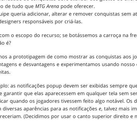
do de tudo que
MTG Arena
pode oferecer.
quipe queria adicionar, alterar e remover conquistas sem a
designers responsáveis por criá-las.
com o escopo do recurso; se botássemos a carroça na fren
ão é?
os a prototipagem de como mostrar as conquistas aos j
antagens e desvantagens e experimentamos usando nosso c
itas.
lo: as notificações popup devem ser exibidas sempre qu
 garantir que elas aparecessem em qualquer tela sem ser
icar quando os jogadores tivessem feito algo notável. Os d
 diversas aparências para as notificações
e
, talvez mais 
areceriam. (Decidimos por usar o canto superior direito e