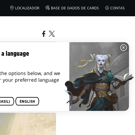
LOCALIZADOR
BASE DE DADOS DE CARDS
CONTAS
 a language
the options below, and we
r your preferred language
ASIL)
ENGLISH