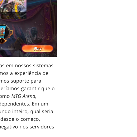
as em nossos sistemas
mos a experiência de
amos suporte para
ueríamos garantir que o
 como
MTG Arena
,
ndependentes. Em um
ndo inteiro, qual seria
, desde o começo,
egativo nos servidores