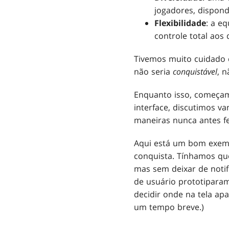
jogadores, dispon
Flexibilidade
: a e
controle total aos 
Tivemos muito cuidado 
não seria
conquistável
, n
Enquanto isso, começam
interface, discutimos v
maneiras nunca antes fe
Aqui está um bom exemp
conquista. Tínhamos que
mas sem deixar de notif
de usuário prototiparam
decidir onde na tela ap
um tempo breve.)