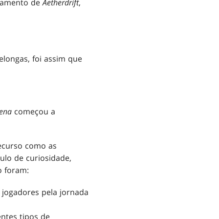
ançamento de
Aetherdrift
,
longas, foi assim que
ena
começou a
recurso como as
ulo de curiosidade,
o foram:
s jogadores pela jornada
ntes tipos de