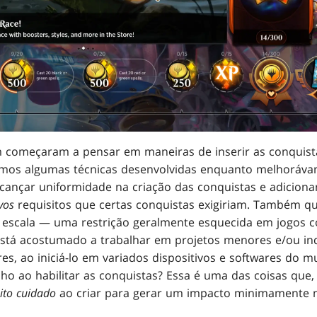
começaram a pensar em maneiras de inserir as conquist
zamos algumas técnicas desenvolvidas enquanto melhoráva
lcançar uniformidade na criação das conquistas e adicion
vos
requisitos que certas conquistas exigiriam. Também q
 escala — uma restrição geralmente esquecida em jogos
está acostumado a trabalhar em projetos menores e/ou i
s, ao iniciá-lo em variados dispositivos e softwares do mu
o ao habilitar as conquistas? Essa é uma das coisas que
ito cuidado
ao criar para gerar um impacto minimamente n