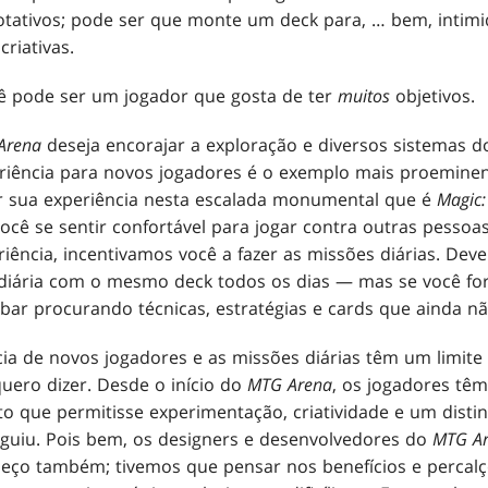
tativos; pode ser que monte um deck para, … bem, intimi
riativas.
cê pode ser um jogador que gosta de ter
muitos
objetivos.
Arena
deseja encorajar a exploração e diversos sistemas d
eriência para novos jogadores é o exemplo mais proeminent
ar sua experiência nesta escalada monumental que é
Magic:
você se sentir confortável para jogar contra outras pess
ência, incentivamos você a fazer as missões diárias. Dev
diária com o mesmo deck todos os dias — mas se você for
abar procurando técnicas, estratégias e cards que ainda n
ia de novos jogadores e as missões diárias têm um limit
uero dizer. Desde o início do
MTG Arena
, os jogadores tê
to que permitisse experimentação, criatividade e um distin
guiu. Pois bem, os designers e desenvolvedores do
MTG A
eço também; tivemos que pensar nos benefícios e percalç