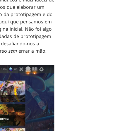
mos que elaborar um
go da prototipagem e do
i aqui que pensamos em
na inicial. Não foi algo
odadas de prototipagem
 desafiando-nos a
urso
sem
errar a mão.