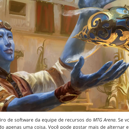
eiro de software da equipe de recursos do
MTG Arena
. Se 
ndo apenas uma coisa. Você pode gostar mais de alternar 