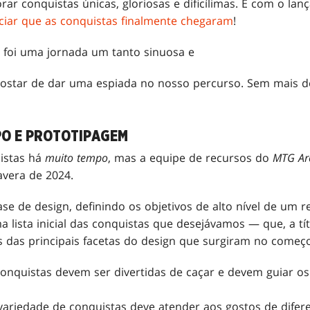
borar conquistas únicas, gloriosas e dificílimas. E com o l
ciar que as conquistas finalmente chegaram
!
 foi uma jornada um tanto sinuosa e
gostar de dar uma espiada no nosso percurso. Sem mais de
O E PROTOTIPAGEM
istas há
muito tempo
, mas a equipe de recursos do
MTG Ar
avera de 2024.
 de design, definindo os objetivos de alto nível de um 
 lista inicial das conquistas que desejávamos — que, a tít
s das principais facetas do design que surgiram no começ
 conquistas devem ser divertidas de caçar e devem guiar o
variedade de conquistas deve atender aos gostos de difere