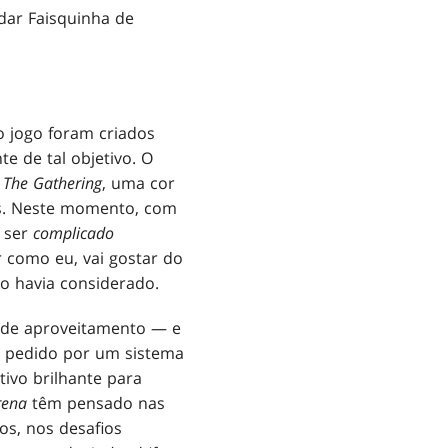
dar Faisquinha de
o jogo foram criados
e de tal objetivo. O
 The Gathering
, uma cor
oas. Neste momento, com
e ser
complicado
 como eu, vai gostar do
ão havia considerado.
e de aproveitamento — e
m pedido por um sistema
tivo brilhante para
rena
têm pensado nas
os, nos desafios