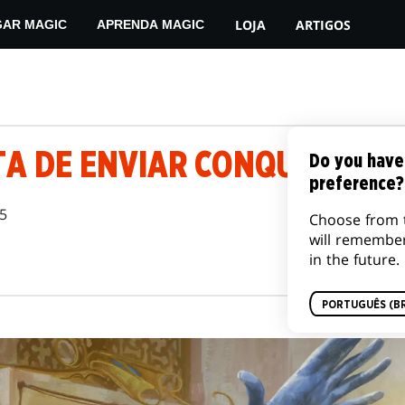
LOJA
ARTIGOS
GAR MAGIC
APRENDA MAGIC
TA DE ENVIAR CONQUISTAS
Do you have
preference?
25
Choose from 
will remembe
in the future.
PORTUGUÊS (BR