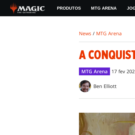
Skip
PRODUTOS
MTG ARENA
JO
to
main
content
News
/
MTG Arena
A CONQUIS
MTG Arena
17 fev 20
Ben Elliott