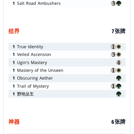
1
Salt Road Ambushers
结界
7张牌
1
True Identity
1
Veiled Ascension
1
Ugin's Mastery
1
Mastery of the Unseen
1
Obscuring Aether
1
Trail of Mystery
1
野地丛生
神器
6张牌