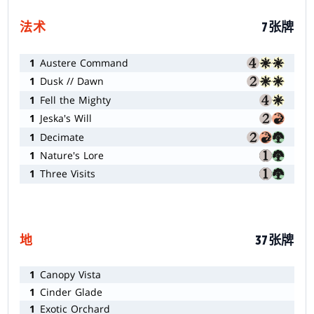
法术
7张牌
1
Austere Command
1
Dusk // Dawn
1
Fell the Mighty
1
Jeska's Will
1
Decimate
1
Nature's Lore
1
Three Visits
地
37张牌
1
Canopy Vista
1
Cinder Glade
1
Exotic Orchard