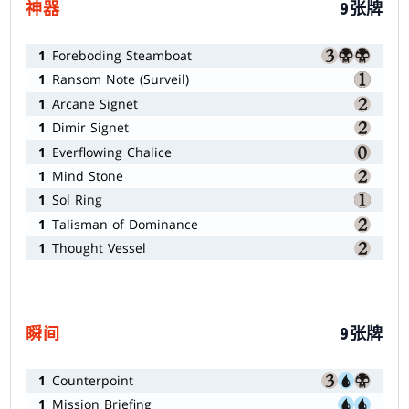
神器
9张牌
1
Foreboding Steamboat
1
Ransom Note (Surveil)
1
Arcane Signet
1
Dimir Signet
1
Everflowing Chalice
1
Mind Stone
1
Sol Ring
1
Talisman of Dominance
1
Thought Vessel
瞬间
9张牌
1
Counterpoint
1
Mission Briefing