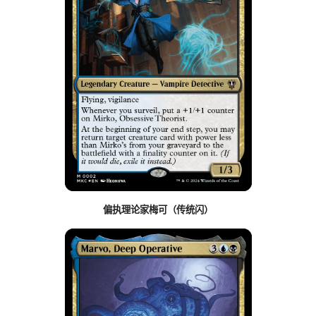
偏执理论家梅可（传统闪）