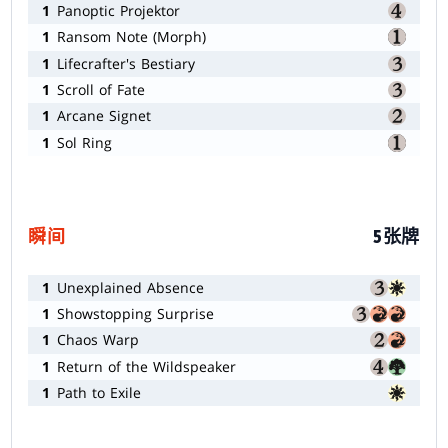
1
Panoptic Projektor
1
Ransom Note (Morph)
1
Lifecrafter's Bestiary
1
Scroll of Fate
1
Arcane Signet
1
Sol Ring
瞬间
5张牌
1
Unexplained Absence
1
Showstopping Surprise
1
Chaos Warp
1
Return of the Wildspeaker
1
Path to Exile