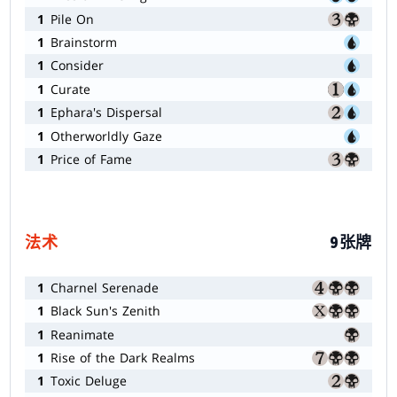
1
Pile On
1
Brainstorm
1
Consider
1
Curate
1
Ephara's Dispersal
1
Otherworldly Gaze
1
Price of Fame
法术
9张牌
1
Charnel Serenade
1
Black Sun's Zenith
1
Reanimate
1
Rise of the Dark Realms
1
Toxic Deluge