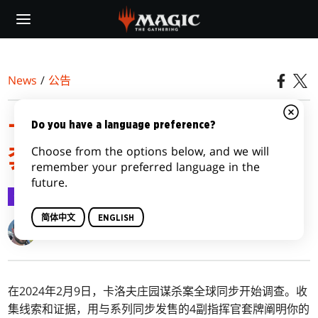
Skip
to
main
content
News
/
公告
卡洛夫庄园谋杀案指挥官
Do you have a language preference?
Choose from the options below, and we will
套牌列表
remember your preferred language in the
future.
公告
2024-01-24
简体中文
ENGLISH
Kendall Pepple
在2024年2月9日，卡洛夫庄园谋杀案全球同步开始调查。
收
集线索和证据，用与系列同步发售的4副指挥官套牌阐明你的