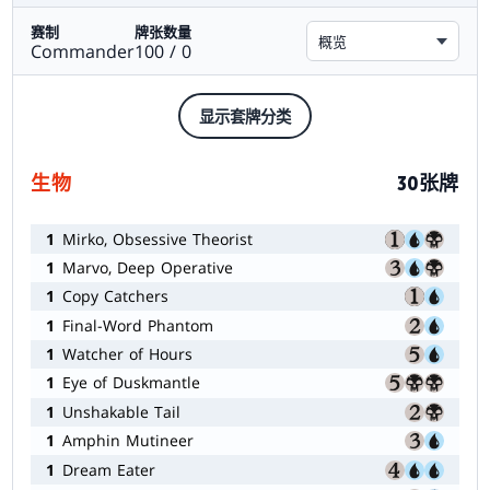
赛制
牌张数量
概览
Commander
100 / 0
显示套牌分类
生物
30张牌
1
Mirko, Obsessive Theorist
1
Marvo, Deep Operative
1
Copy Catchers
1
Final-Word Phantom
1
Watcher of Hours
1
Eye of Duskmantle
1
Unshakable Tail
1
Amphin Mutineer
1
Dream Eater