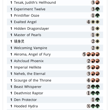
1
Tesak, Judith's Hellhound
1
Experiment Twelve
1
Printlifter Ooze
1
Exalted Angel
1
Hidden Dragonslayer
1
Master of Pearls
1
镜身灵
1
Welcoming Vampire
1
Akroma, Angel of Fury
1
Ashcloud Phoenix
1
Imperial Hellkite
1
Neheb, the Eternal
1
Scourge of the Throne
1
Beast Whisperer
1
Deathmist Raptor
1
Den Protector
1
Hooded Hydra