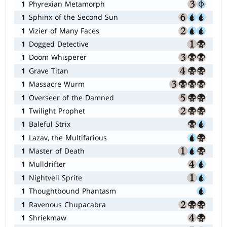
1
Phyrexian Metamorph
1
Sphinx of the Second Sun
1
Vizier of Many Faces
1
Dogged Detective
1
Doom Whisperer
1
Grave Titan
1
Massacre Wurm
1
Overseer of the Damned
1
Twilight Prophet
1
Baleful Strix
1
Lazav, the Multifarious
1
Master of Death
1
Mulldrifter
1
Nightveil Sprite
1
Thoughtbound Phantasm
1
Ravenous Chupacabra
1
Shriekmaw