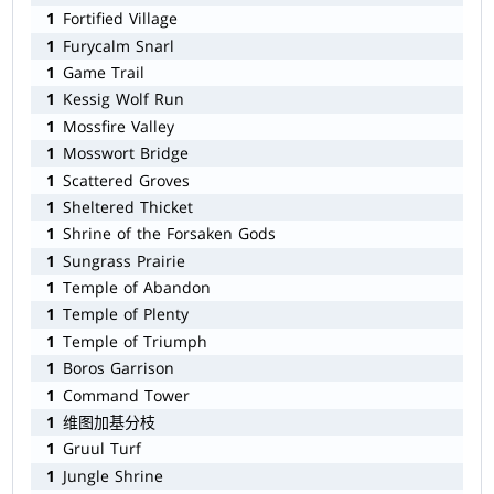
1
Fortified Village
1
Furycalm Snarl
1
Game Trail
1
Kessig Wolf Run
1
Mossfire Valley
1
Mosswort Bridge
1
Scattered Groves
1
Sheltered Thicket
1
Shrine of the Forsaken Gods
1
Sungrass Prairie
1
Temple of Abandon
1
Temple of Plenty
1
Temple of Triumph
1
Boros Garrison
1
Command Tower
1
维图加基分枝
1
Gruul Turf
1
Jungle Shrine