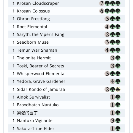
1
Krosan Cloudscraper
1
Krosan Colossus
1
Ohran Frostfang
1
Root Elemental
1
Saryth, the Viper's Fang
1
Seedborn Muse
1
Temur War Shaman
1
Thelonite Hermit
1
Toski, Bearer of Secrets
1
Whisperwood Elemental
1
Yedora, Grave Gardener
1
Sidar Kondo of Jamuraa
1
Ainok Survivalist
1
Broodhatch Nantuko
1
紧张的园丁
1
Nantuko Vigilante
1
Sakura-Tribe Elder