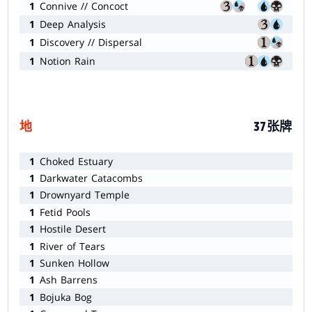
1
Connive // Concoct
1
Deep Analysis
1
Discovery // Dispersal
1
Notion Rain
地
37张牌
1
Choked Estuary
1
Darkwater Catacombs
1
Drownyard Temple
1
Fetid Pools
1
Hostile Desert
1
River of Tears
1
Sunken Hollow
1
Ash Barrens
1
Bojuka Bog