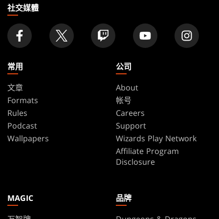
家
社交媒體
常用
公司
文章
About
Formats
帐号
Rules
Careers
Podcast
Support
Wallpapers
Wizards Play Network
Affiliate Program
Disclosure
MAGIC
品牌