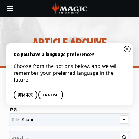
Skip
to
main
content
ARTICLE ARCHIVE
Do you have a language preference?
Choose from the options below, and we will
remember your preferred language in the
future.
類別
简体中文
ENGLISH
作者