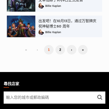
艾卓仙踪于9月8日正式发售
Billie Kaplan
出发吧！在10月13日，通过万智牌庆
祝神秘博士60 周年
Billie Kaplan
«
‹
1
2
›
»
MAGIC:
THE
尋找店家
GATHERING
尋
FOOTER
找
店