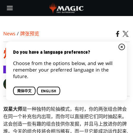
Skip
to
main
content
News
/
牌张预览
炽焰与寒冰，伍堂风格
Do you have a language preference?
Choose from the options below, and we will
牌张预览
2020-07-23
remember your preferred language in the
future.
Blake Rasmussen
简体中文
ENGLISH
双星大师
是一种独特的轮抽模式，有时，你的两张组合牌会
在同一个补充包内出现，而你可以直接把它们同时抽起来。
这会创造一些有趣的组合技供你发掘，并且马上放进你的牌
堆。今天的组合技将会相当稀有，而一旦它能成功运作起来
.