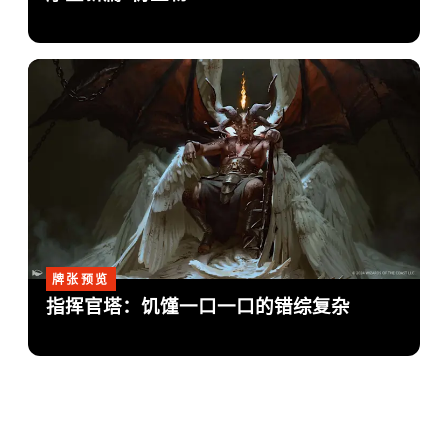
牌张预览
指挥官塔：饥馑一口一口的错综复杂