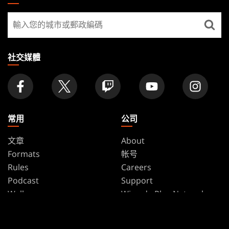
GATHERING
尋
FOOTER
找
店
家
社交媒體
常用
公司
文章
About
Formats
帐号
Rules
Careers
Podcast
Support
Wallpapers
Wizards Play Network
Affiliate Program
Disclosure