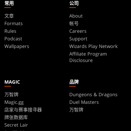
常用
公司
文章
About
Formats
帐号
Rules
Careers
Podcast
Support
Wallpapers
Wizards Play Network
Affiliate Program
Disclosure
MAGIC
品牌
万智牌
Dungeons & Dragons
Magic.gg
Duel Masters
店家与赛事搜寻器
万智牌
牌张数据库
Secret Lair