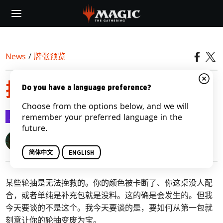
Skip
to
main
content
News
/
牌张预览
挽救你的2XM轮抽
Do you have a language preference?
Choose from the options below, and we will
牌张预览
2020-07-24
remember your preferred language in the
future.
Blake Rasmussen
简体中文
ENGLISH
某些轮抽是无法挽救的。你的颜色被卡断了、你这桌没人配
合，或者单纯是补充包就是没料。这的确是会发生的。但我
今天要谈的不是这个。我今天要谈的是，要如何从第一包就
刻意让你的轮抽变废为宝。