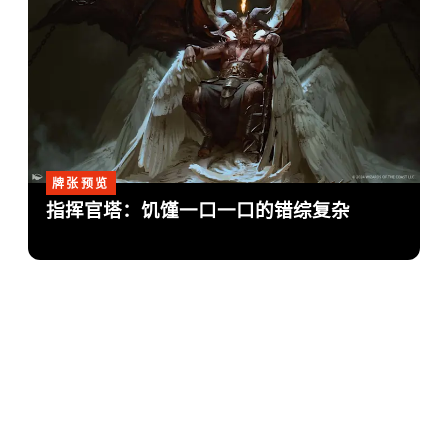
牌张预览
指挥官塔：饥馑一口一口的错综复杂