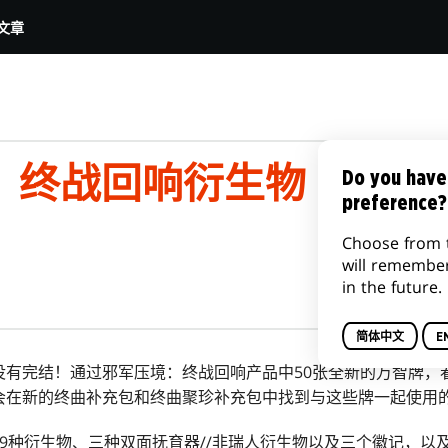
文章
：终战回响衍生物
Do you have
preference?
Choose from 
will remembe
in the future.
简体中文
E
没有完结！通过邪军压境：终战回响产品中50张全新的万智牌，
会在新的终曲补充包和终曲聚珍补充包中找到与这些牌一起使用
9种衍生物、三种双面抚育器//非瑞人衍生物以及三个徽记，以