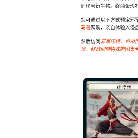
同珍宝衍生物。终曲聚珍
您可通过以下方式预定邪
马逊
网购，亲自体验入侵
然后访问
邪军压境：终战
境：终战回响
特殊牌图集