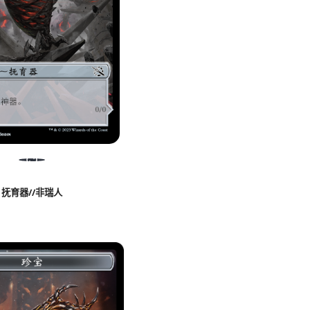
抚育器//非瑞人