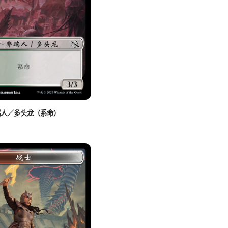
瑞人／多头龙（系命）