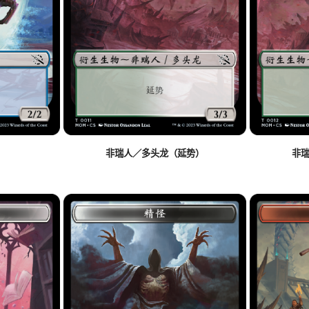
非瑞人／多头龙（延势）
非