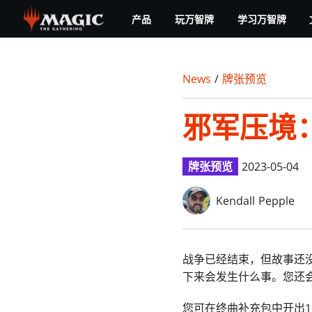
Skip
产品
玩万智牌
学习万智牌
to
main
content
News
/
牌张预览
邪军压境
牌张预览
2023-05-04
Kendall Pepple
战争已经结束，但故事还
下来会发生什么事。您还
您可在终曲补充包中开出1