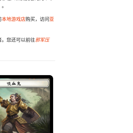
）。
访
本地游戏店
购买，访问
亚
者。您还可以前往
邪军压