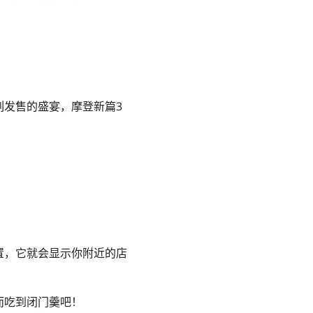
列发售的盛宴，
摩登新篇3
置，它就会显示你附近的店
而吃到闭门羹吧！