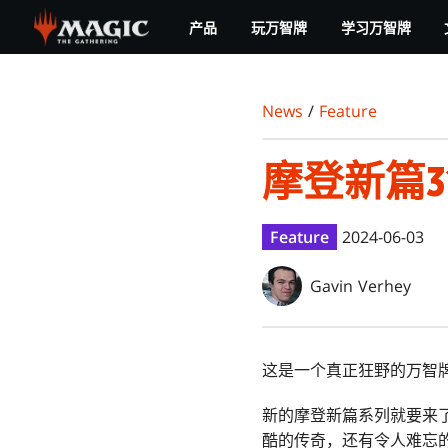
Skip
产品
玩万智牌
学习万智牌
to
main
content
News
/
Feature
摩登新篇
Feature
2024-06-03
Gavin Verhey
这是一个真正狂野的万智
新的摩登新篇系列就要来
酷的传奇，还有令人难忘