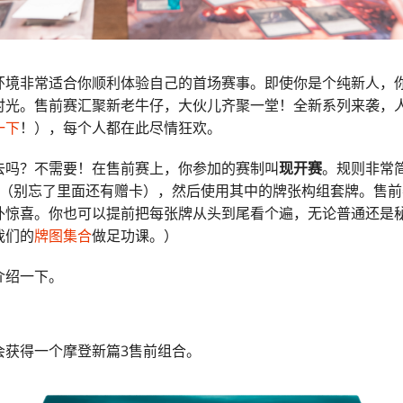
环境非常适合你顺利体验自己的首场赛事。即使你是个纯新人，
时光。售前赛汇聚新老牛仔，大伙儿齐聚一堂！全新系列来袭，
一下
！），每个人都在此尽情狂欢。
去吗？不需要！在售前赛上，你参加的赛制叫
现开赛
。规则非常
包（别忘了里面还有赠卡），然后使用其中的牌张构组套牌。售前
外惊喜。你也可以提前把每张牌从头到尾看个遍，无论普通还是
我们的
牌图集合
做足功课。）
介绍一下。
会获得一个摩登新篇3售前组合。