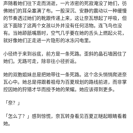
声随着她们往下走而消逝，一片浓密的死寂淹没了她们，彷
佛她们的耳朵塞满了布。一股深沉、安静的震动以一种缓慢
的节奏透过她们的靴跟传递上来，这让奈瓦想起了呼吸，但
这下面除了这两个女孩以外并没有任何活物。连飞鸟也没
有。当她舔舐嘴唇时，空气几乎要在她的舌头上燃起火花，
就好像她们正走进一片隐形的冰冻闪电里。
小径终于来到谷底，前方是一条死路。歪斜的晶石墙困住了
她们。无路可走，除非往小径折返。
她的双胞姐妹总是把她带往一条死路。这个念头悄悄爬进奈
瓦心中。她总是得跟着祖母为百夏规划的路线前进，而非掌
控因她的狩猎才华而授予她的荣耀。她应该得到更多。
「奈？」
「怎么了？」感到惊慌，奈瓦转身看见百夏正瞇起眼睛看着
她。