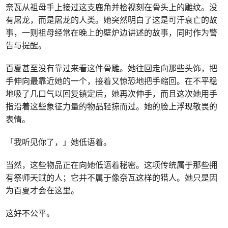
奈瓦从祖母手上接过这支鹿角并检视刻在骨头上的雕纹。没
有屠龙，而是屠龙的人类。她突然明白了这是可汗衰亡的故
事，一则祖母经常在晚上的壁炉边讲述的故事，同时作为警
告与提醒。
百夏甚至没有靠过来看这件骨雕。她往回走向那些头饰，把
手伸向最靠近她的一个，接着又惊恐地把手缩回。在不平稳
地吸了几口气以回复镇定后，她再次伸手，而且这次她用手
指沿着这些象征力量的物品轻掠而过。她的脸上浮现敬畏的
表情。
「我听见你了，」她低语着。
当然，这些物品正在向她低语着秘密。这项传统属于那些拥
有祭师天赋的人；它并不属于像奈瓦这样的猎人。她只是因
为百夏才会在这里。
这好不公平。