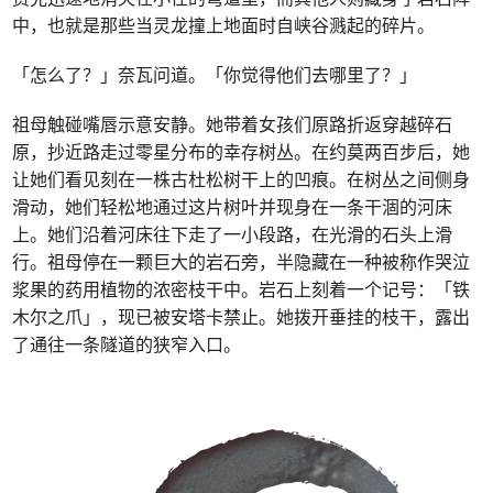
中，也就是那些当灵龙撞上地面时自峡谷溅起的碎片。
「怎么了？」奈瓦问道。「你觉得他们去哪里了？」
祖母触碰嘴唇示意安静。她带着女孩们原路折返穿越碎石
原，抄近路走过零星分布的幸存树丛。在约莫两百步后，她
让她们看见刻在一株古杜松树干上的凹痕。在树丛之间侧身
滑动，她们轻松地通过这片树叶并现身在一条干涸的河床
上。她们沿着河床往下走了一小段路，在光滑的石头上滑
行。祖母停在一颗巨大的岩石旁，半隐藏在一种被称作哭泣
浆果的药用植物的浓密枝干中。岩石上刻着一个记号：「铁
木尔之爪」，现已被安塔卡禁止。她拨开垂挂的枝干，露出
了通往一条隧道的狭窄入口。