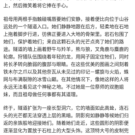
上，然后微笑着将它捧在手心。
祖母用两根手指触碰嘴唇要她们安静，接着便比向位于山谷
远处的一个隧道入口。她们静静地跟在后方，轻柔地在石地
上拖着脚步行进，彷佛正要进入大地的骨架里。岩石包围了
她们，保护着她们；来自这颗石头的光芒点亮了她们的路
途。隧道的墙上画着野牛与羚羊，熊与狼，叉角鹿与麋鹿的
轮廓。狩猎队伍围绕着年轻的龙，用网子固定住牠们，同时
将长矛转向脆弱的腹部与眼睛。在这些优美的图画之间刻着
铁木尔之爪以及其他奈瓦从未见过的印记－螺旋与火焰，蛛
网与布满裂隙的冰雪山巅。在其他情况下，像她这样的人将
永远无法看见这个神秘之地。不过她是一位祭师的双胞姐
妹，而且祖母做任何事都有其道理。
终于，隧道扩张为一座长型洞穴，它的墙面如此高耸，连石
头的光芒都无法穿透上层的黑暗。阴影宛如静静等候她们归
返的亲族般地迎接她们。随着她们走近，这些圆形的阴影便
逐渐显化为置放于石柱上的大型头饰。这顶特大号的皮制兜