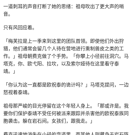
一道刺耳的声音打断了她的思绪：祖母吹出了更大声的哨
音。
只有风回应着。
「梅芙拉是上一季来到这里的团队首领。即使他们外出狩
猎，他们通常会留几个人待在营地进行熏制兽皮之类的工
作。」祖母朝费克做了个手势。「你攀上小径前往洞穴。马
塔克，你、欧弋阳、拉坎，以及索尔娅待在这里看守泰
靖。」
「你认为这一直都是欧祝泰的诡计吗？」马塔克提问，一边
怒视着泰靖。
祖母那严峻的目光停留在这个年轻人身上。「那或许是。我
要你们保护泰靖不受任何被派来跟踪并杀害他的欧祝泰族同
胞袭击。躲在岩石间。女孩们，跟我走。」
费克迅速地消失在小径的弯道里，而其他人则藏身于岩石阵