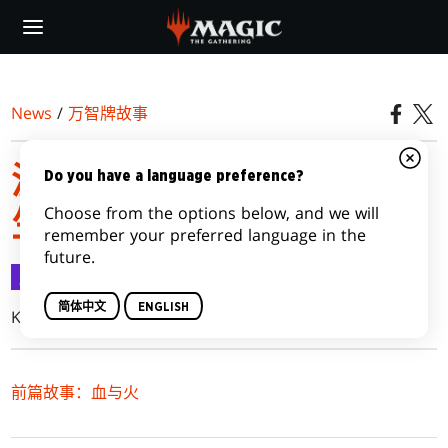
Skip
to
main
content
News
/
万智牌故事
波拉斯编年史：熟悉的陌
Do you have a language preference?
Choose from the options below, and we will
生人
remember your preferred language in the
future.
万智牌故事
2018-08-01
简体中文
ENGLISH
Kate Elliott
前篇故事：血与火