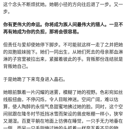
这个念头不断烦扰她。她朝小径的方向往后退了一步。又一
步。
你有更伟大的命运。你将成为族人间最伟大的猎人。一旦不
再有她成为你的负担，那将会很容易。
但责任与爱却使她停下脚步。不可能就这样一走了之并把她
的双胞姐妹抛下。她们一同出生，从她们死去的母亲那血淋
淋的子宫里被拉出来，紧握着彼此的手。背叛那份连结就是
背叛她自己。
于是她跪了下来弯身进入晶石。
她眼前飘着一片闪耀的迷雾，模糊了她的视野。色彩宛如丝
线般扭曲，不停闪烁，令人目眩神迷。空间广阔，难以估
算，使人陶醉的永恒气息甜蜜地拂过她的脸。同时，这个空
间就跟在隆冬时节抵挡冰雪而架设的兽皮帐棚一样小，狭窄
又潮湿。百夏平躺在地面上彷佛在睡觉，一只手无力地垂在
一侧，而另一只手则伸过她的头抓着一样奈瓦看不见的物