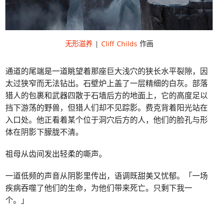
无形滋养
|
Cliff Childs
作画
通道的尾端是一道眺望着那座巨大浅穴的狭长水平裂隙，因
太过狭窄而无法钻出。石壁炉上盖了一层精细的白灰。部落
猎人的包裹和武器四散于石墙后方的地面上，它的高度足以
挡下游荡的野兽，但猎人们却不见踪影。费克背着阳光站在
入口处。他正看着某个位于洞穴后方的人，他们的脸孔与形
体在阴影下朦胧不清。
祖母从齿间发出轻柔的嘶声。
一道低频的声音从阴影里传出，语调既甜美又忧郁。「一场
疾病吞噬了他们的生命，为他们带来死亡。只剩下我一
个。」