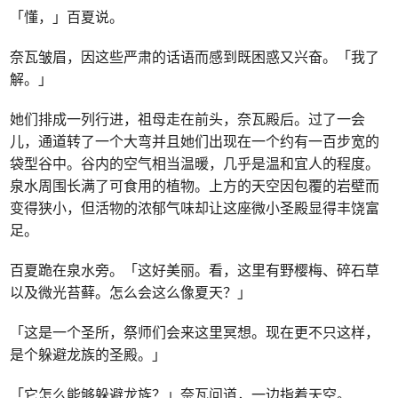
「懂，」百夏说。
奈瓦皱眉，因这些严肃的话语而感到既困惑又兴奋。「我了
解。」
她们排成一列行进，祖母走在前头，奈瓦殿后。过了一会
儿，通道转了一个大弯并且她们出现在一个约有一百步宽的
袋型谷中。谷内的空气相当温暖，几乎是温和宜人的程度。
泉水周围长满了可食用的植物。上方的天空因包覆的岩壁而
变得狭小，但活物的浓郁气味却让这座微小圣殿显得丰饶富
足。
百夏跪在泉水旁。「这好美丽。看，这里有野樱梅、碎石草
以及微光苔藓。怎么会这么像夏天？」
「这是一个圣所，祭师们会来这里冥想。现在更不只这样，
是个躲避龙族的圣殿。」
「它怎么能够躲避龙族？」奈瓦问道，一边指着天空。