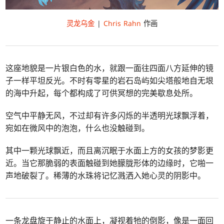
灵龙乌金
|
Chris Rahn
作画
这座地貌是一片银白色的水，就跟一面往四面八方延伸的镜
子一样平坦反光。不时有零星的岩石岛屿如尖塔般地自无垠
的海中升起，每个都构成了可供冥想的完美歇息处所。
空气中平静无风，不过却有许多闪烁的半透明光球飘浮着，
宛如在微风中的泡泡，什么也没触碰到。
其中一颗光球飘近，而且离沉眠于水面上方的女孩的梦影更
近。当它那脆弱的表面触碰到她朦胧形体的边缘时，它啪一
声地破裂了。稀薄的水珠将记忆溅洒入她心灵的阴影中。
一条龙盘旋于静止的水面上，凝视着牠的倒影，像是一面回