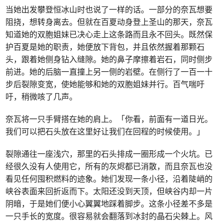
当她出发攀登恒冰山时也说了一样的话。一部分的奈瓦想要
阻挠，想转身离去。但就在百夏动身登上圣山的那天，奈瓦
知道她的双胞姐妹已决心走上这条路而且永不回头。既然保
护百夏是她的职责，她便放下背包，并且依然握着那颗石
头，跟着她侧身钻入缝隙。她的鼻子摩擦着岩石，同时侧步
前进。她的后脑一直撞上另一侧的岩壁。在侧行了一百一十
步后裂隙变宽，使她能够和她的双胞姐妹并行。百气喘吁
吁，稍微咳了几声。
奈瓦将一只手臂搭在她的肩上。「你看，前面有一道日光。
我们可以把石头放在这里好让我们在回程的时候使用。」
裂隙通往一座浅穴，那里的石头排成一圈形成一个火坑。已
经很久没有人使用它，所有的灰烬都已消散，而且奈瓦也没
看见任何囤积燃料的迹象。她们发现一条小径，沿着陡峭的
峡谷表面来回折返而下。太阳还没到天顶，但峡谷内却一片
阴暗，于是她们便小心翼翼地踩着脚步。这条小径差不多是
一只手长的宽度。很容易就会翻落到冰封的晶石尖棘上。风