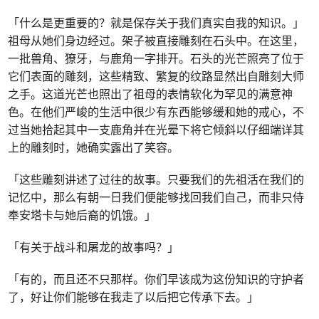
「什么是更重要的？就是保存关于我们真实自我的知识。」
祖母从她们身边经过。架子被直接雕刻在石头中。在这里，
一批兽角、獠牙，与鹿角一字排开。石头的光芒照亮了位于
它们表面的雕刻，这些精致、繁复的纹路显然出自雕刻大师
之手。这道光芒也照出了祖母的表情软化为罕见的满意神
色。在他们严峻的生活中很少有东西能够缓和她的戒心，不
过当她拾起其中一支鹿角并在光晕下将它倾斜以仔细端详其
上的雕刻时，她确实露出了笑容。
「这些雕刻讲述了过往的故事。只要我们的先祖活在我们的
记忆中，那么有朝一日我们便能够找回我们自己，而非只侍
奉安塔卡与她后裔的饥饿。」
「有关于战斗和屠龙的故事吗？」
「有的，而且还不只那样。你们早该成为这份知识的守护者
了，好让你们能够在我走了以后把它传承下去。」