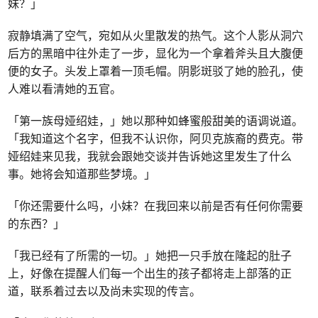
妹？」
寂静填满了空气，宛如从火里散发的热气。这个人影从洞穴
后方的黑暗中往外走了一步，显化为一个拿着斧头且大腹便
便的女子。头发上罩着一顶毛帽。阴影斑驳了她的脸孔，使
人难以看清她的五官。
「第一族母娅绍娃，」她以那种如蜂蜜般甜美的语调说道。
「我知道这个名字，但我不认识你，阿贝克族裔的费克。带
娅绍娃来见我，我就会跟她交谈并告诉她这里发生了什么
事。她将会知道那些梦境。」
「你还需要什么吗，小妹？在我回来以前是否有任何你需要
的东西？」
「我已经有了所需的一切。」她把一只手放在隆起的肚子
上，好像在提醒人们每一个出生的孩子都将走上部落的正
道，联系着过去以及尚未实现的传言。