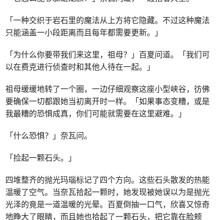
「一种交织于岩石里的魔法从上方将它隐藏。不过这种魔法
只能涵盖一小段距离而且每年都需要更新。」
「为什么你要带我们来这里，祖母？」百夏问道。「我们可
以在费克进行侦查时和其他人待在一起。」
祖母缓缓地转了一个圈，一边仔细观察这座小型峡谷，彷佛
要确保一切都跟她当初离开时一样。「如果事态变糟，或是
我最糟的恐惧成真，你们可能就需要在这里避难。」
「什么恐惧？」奈瓦问。
「捡起一颗石头。」
四堆整齐的抛光玛瑙标记了四个方向。这些石头散发的热能
温暖了空气。当奈瓦拾起一颗时，她发现被她误以为是抛光
光泽的竟是一道温暖的光晕。百夏倒抽一口气，欣喜又惊奇
地睁大了眼睛，而且她也拾起了一颗石头，把它靠在脸颊