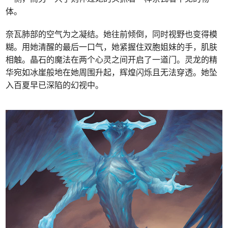
体。
奈瓦肺部的空气为之凝结。她往前倾倒，同时视野也变得模
糊。用她清醒的最后一口气，她紧握住双胞姐妹的手，肌肤
相触。晶石的魔法在两个心灵之间开启了一道门。灵龙的精
华宛如冰崖般地在她周围升起，辉煌闪烁且无法穿透。她坠
入百夏早已深陷的幻视中。