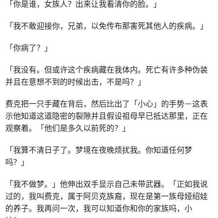
「你是谁，女族人？出来让我看清你的脸。」
「我不敢迎接你，兄弟，以免传布那害死其他人的疾病。」
「你病了？」
「我没有。但或许这个疾病藏在我体内。死亡有许多种伪装
并且在意想不到的时候出击，不是吗？」
费克把一只手藏在背后，然后比出了「小心」的手势－这表
示他知道这道隐密的裂隙并且假设祖母早已抵达那里，正在
观察着。「他们是多久以前死的？」
「我算不清日子了。梦境在夜晚烦扰我。你知道任何梦
吗？」
「我不做梦。」他伸出双手显示自己未带武器。「正如我说
过的，我叫费克，属于阿贝克族裔，现在是第一族母娅绍娃
的养子。我再问一次，我可以知道你和你的家族吗，小