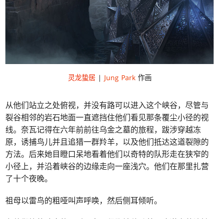
灵龙蛰居
|
Jung Park
作画
从他们站立之处俯视，并没有路可以进入这个峡谷，尽管与
裂谷相邻的岩石地面一直遮挡住他们看见那条覆尘小径的视
线。奈瓦记得在六年前前往乌金之墓的旅程，跋涉穿越冻
原，诱捕鸟儿并且追猎一群羚羊，以及他们抵达这道裂隙的
方法。后来她目瞪口呆地看着他们以奇特的队形走在狭窄的
小径上，并沿着峡谷的边缘走向一座浅穴。他们在那里扎营
了十个夜晚。
祖母以雷鸟的粗哑叫声呼唤，然后侧耳倾听。