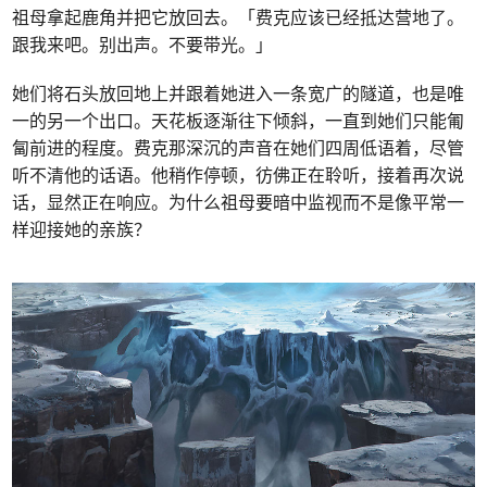
祖母拿起鹿角并把它放回去。「费克应该已经抵达营地了。
跟我来吧。别出声。不要带光。」
她们将石头放回地上并跟着她进入一条宽广的隧道，也是唯
一的另一个出口。天花板逐渐往下倾斜，一直到她们只能匍
匐前进的程度。费克那深沉的声音在她们四周低语着，尽管
听不清他的话语。他稍作停顿，彷佛正在聆听，接着再次说
话，显然正在响应。为什么祖母要暗中监视而不是像平常一
样迎接她的亲族？