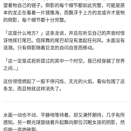
望着牠自己的镜子。倒影的每个细节都如此完整，可能是原
本的龙正在看着一片镜像海，而飘浮于上方的龙或许才是牠
的倒影，每个细节都十分完整。
「这是什么地方？」这条龙说，并且在听见自己的声音时惊
讶地挥打尾巴。但挥舞的尾巴却没有激起任何风。水面没有
涟漪。只有倒影随着巨龙的自问自答而移动。
「这一定是忒祝祈提过的其中一个时空。我已经穿越了世界
之间
...
」
这份领悟燃起了一股不停闪烁、无光的火焰，看似包围了这
条龙，而且牠就这样消失了。
水面一动也不动、平静地等待着，却又满怀期待，几乎有所
感知。另一颗光球旋绕着升起飘向那位沉眠女孩的阴影，然
后啪一声地破裂。