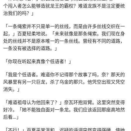
个闯入者怎么能够造就龙王的霸权？难道龙族不是注定要统
治我们的吗？」
「一条绳索并不只是单一的丝线，而是由许多丝线交织在一
起，」百夏轻柔地说。「未来就像是那条绳索。我们现在身
处的丝线并不是原本唯一的一条丝线。曾经有不同的道路，
一条没有被选择的道路。」
「你现在听起来真像个低语者！」
「我是个低语者。难道你不记得那个故事了吗，奈？那天的
风暴里有另一只巨龙，杀了乌金的那只。他凭空出现又凭空
消失。」
「难道祖母认为他回来了？」奈瓦环抱双臂。这里突然变得
好冷。「她不能独自面对一条龙。我们应该返回那座高地然
后看…」
「不行！」百夏平常温和、迟疑的语调突然变得强硬，使她