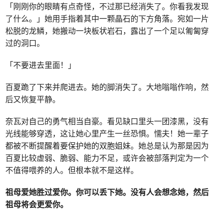
「刚刚你的眼睛有点奇怪，不过那已经消失了。你看我发现
了什么。」她用手指着其中一颗晶石的下方角落。宛如一片
松脱的龙鳞，她搬动一块板状岩石，露出了一个足以匍匐穿
过的洞口。
「不要进去里面！」
百夏跪了下来并爬进去。她的脚消失了。大地嗡嗡作响，然
后又恢复平静。
奈瓦对自己的勇气相当自豪。看见缺口里头一团漆黑，没有
光线能够穿透，这让她心里产生一丝恐惧。懦夫！她一辈子
都被不断提醒着要保护她的双胞姐妹。她总是认为那是因为
百夏比较虚弱、脆弱、能力不足，或许会被部落判定为一个
不值得喂养的人。但根本就不是这样。
祖母爱她胜过爱你。你可以丢下她。没有人会想念她，然后
祖母将会更爱你。