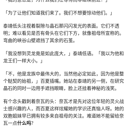
「为了让他们知道我们来了。我们不想要惊动他们。」
泰靖低头注视着裂隙与晶石那闪闪发光的表面。它们不透
明；难以看见是否有骨头在它们下方，就像祖母所宣称的。
弯曲的峡谷山壁遮挡了其余的石茧。
「我没想到灵龙竟是如此庞大，」泰靖低语。「我以为他和
龙王们一样大小。」
「不，他是龙族中最伟大的，当然他必定如此，因为他是整
个鞑契的始祖，」百夏插嘴。她站在泰靖的另一侧，在研究
晶石的同时一边用手遮挡眼睛，脸上还挂着神秘的浅笑。
有个念头戳刺着奈瓦的头：奈瓦才是先对这位年轻的灵火战
士感兴趣的人，而百夏这样炫耀她的学识还真恼人呀。她的
双胞姐妹早已拥有较多来自祖母的关注。难道她不能留给奈
瓦一点
什么吗
？