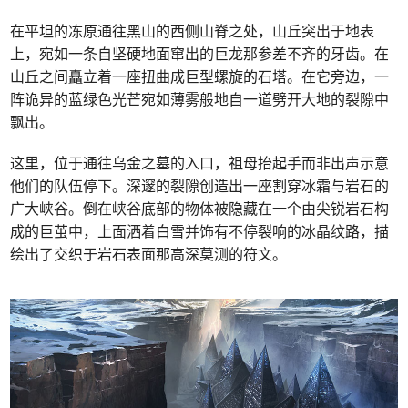
在平坦的冻原通往黑山的西侧山脊之处，山丘突出于地表
上，宛如一条自坚硬地面窜出的巨龙那参差不齐的牙齿。在
山丘之间矗立着一座扭曲成巨型螺旋的石塔。在它旁边，一
阵诡异的蓝绿色光芒宛如薄雾般地自一道劈开大地的裂隙中
飘出。
这里，位于通往乌金之墓的入口，祖母抬起手而非出声示意
他们的队伍停下。深邃的裂隙创造出一座割穿冰霜与岩石的
广大峡谷。倒在峡谷底部的物体被隐藏在一个由尖锐岩石构
成的巨茧中，上面洒着白雪并饰有不停裂响的冰晶纹路，描
绘出了交织于岩石表面那高深莫测的符文。