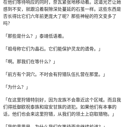
在他们等待响应的同时，奈瓦紧张地移动着。这道光芒让她
感到不安，就跟沿着裂隙深处蔓延的石茧一样。这些东西是
否长得比它们六年前更庞大了呢？那些神秘的符文变多了
吗？
「那些是什么？」泰靖低语着。
「祖母称它们为晶石。它们能保护灵龙的遗骨。」
「啊。那我们在等什么？」
「前方有个洞穴。不时会有狩猎队伍扎营在那里。」
「为什么？」
「在这里狩猎特别好，因为龙族不会靠近这个区域。而且我
们得抵御欧祝泰族和寇安甘族的进犯。如果他们有本事的
话，他们也会来这里狩猎，从我们的领土上窃取猎物。」
「我的意思是，为什么我们在等待而非继续前进？」