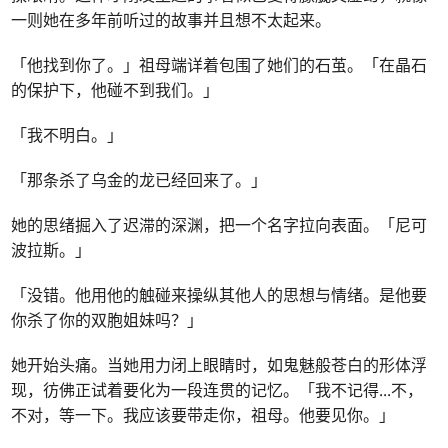
一则她在多年前听过的故事并且想不太起来。
「他找到你了。」祖母端详着包围了她们的石茧。「在晶石
的保护下，他碰不到我们。」
「我不明白。」
「那条杀了乌金的龙已经回来了。」
她的思绪掘入了迟滞的深渊，把一个名字拉向表面。「尼可
波拉斯。」
「没错。他用他的触碰来操纵其他人的思想与情绪。是他要
你杀了你的双胞姐妹吗？」
她开始头痛。当她用力闭上眼睛时，如鬼魅般苍白的形体浮
现，彷佛正试着要化为一段连贯的记忆。「我不记得
...
不，
不对，等一下。我应该要带走你，祖母。他要见你。」