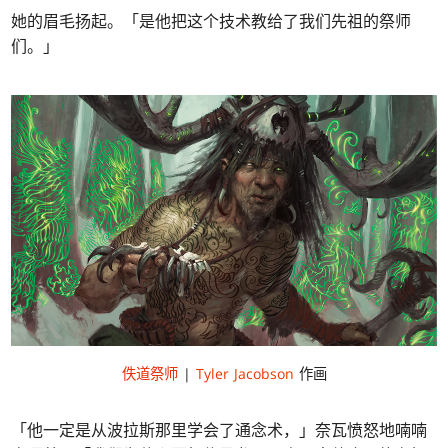
她的眉毛扬起。「是他把这个技术教给了我们先祖的祭师
们。」
佚道祭师
|
Tyler Jacobson
作画
「他一定是从波拉斯那里学会了通念术，」奈瓦愤怒地喃喃