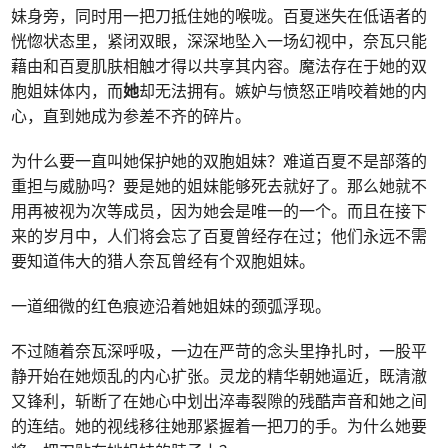
妹身旁，同时用一把刀抵住她的喉咙。百夏迷失在低语者的
恍惚状态里，紧闭双眼，深深地坠入一场幻视中，奈瓦只能
藉由和百夏肌肤相触才得以共享其内容。魔法存在于她的双
胞姐妹体内，而
她
却无法拥有。嫉妒与愤怒正啃咬着她的内
心，直到她成为参差不齐的碎片。
为什么要一直叫她保护她的双胞姐妹？难道百夏不是部落的
重担与威胁吗？要是她的姐妹能够死去就好了。那么她就不
用再被视为次等成员，因为她会是唯一的一个。而且在接下
来的岁月中，人们将会忘了百夏曾经存在过；他们永远不需
要知道伟大的猎人奈瓦曾经有个双胞姐妹。
一道细微的红色痕迹沿着她姐妹的颈弧浮现。
不过随着奈瓦深呼吸，一边在严苛的念头里挣扎时，一股平
静开始在她烦乱的内心扩张。灵龙的精华朝她逼近，既清澈
又锋利，斩断了在她心中划出淬毒裂隙的残酷声音和她之间
的连结。她的视线移往她那紧握着一把刀的手。为什么她要