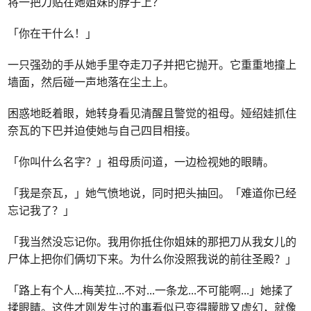
将一把刀贴在她姐妹的脖子上？
「你在干什么！」
一只强劲的手从她手里夺走刀子并把它抛开。它重重地撞上
墙面，然后碰一声地落在尘土上。
困惑地眨着眼，她转身看见清醒且警觉的祖母。娅绍娃抓住
奈瓦的下巴并迫使她与自己四目相接。
「你叫什么名字？」祖母质问道，一边检视她的眼睛。
「我是奈瓦，」她气愤地说，同时把头抽回。「难道你已经
忘记我了？」
「我当然没忘记你。我用你抵住你姐妹的那把刀从我女儿的
尸体上把你们俩切下来。为什么你没照我说的前往圣殿？」
「路上有个人
...
梅芙拉
...
不对
...
一条龙
...
不可能啊
...
」她揉了
揉眼睛。这件才刚发生过的事看似已变得朦胧又虚幻，就像