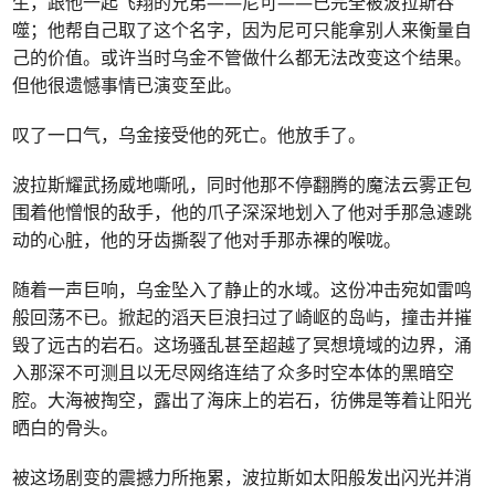
生，跟他一起飞翔的兄弟——尼可——已完全被波拉斯吞
噬；他帮自己取了这个名字，因为尼可只能拿别人来衡量自
己的价值。或许当时乌金不管做什么都无法改变这个结果。
但他很遗憾事情已演变至此。
叹了一口气，乌金接受他的死亡。他放手了。
波拉斯耀武扬威地嘶吼，同时他那不停翻腾的魔法云雾正包
围着他憎恨的敌手，他的爪子深深地划入了他对手那急遽跳
动的心脏，他的牙齿撕裂了他对手那赤裸的喉咙。
随着一声巨响，乌金坠入了静止的水域。这份冲击宛如雷鸣
般回荡不已。掀起的滔天巨浪扫过了崎岖的岛屿，撞击并摧
毁了远古的岩石。这场骚乱甚至超越了冥想境域的边界，涌
入那深不可测且以无尽网络连结了众多时空本体的黑暗空
腔。大海被掏空，露出了海床上的岩石，彷佛是等着让阳光
晒白的骨头。
被这场剧变的震撼力所拖累，波拉斯如太阳般发出闪光并消