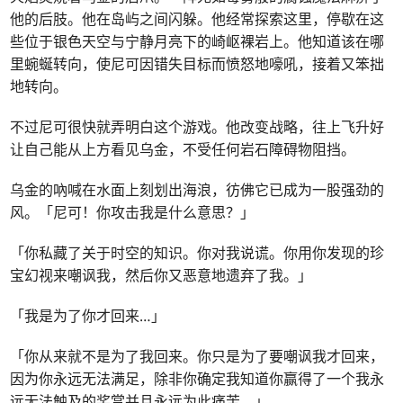
他的后肢。他在岛屿之间闪躲。他经常探索这里，停歇在这
些位于银色天空与宁静月亮下的崎岖裸岩上。他知道该在哪
里蜿蜒转向，使尼可因错失目标而愤怒地嚎吼，接着又笨拙
地转向。
不过尼可很快就弄明白这个游戏。他改变战略，往上飞升好
让自己能从上方看见乌金，不受任何岩石障碍物阻挡。
乌金的吶喊在水面上刻划出海浪，彷佛它已成为一股强劲的
风。「尼可！你攻击我是什么意思？」
「你私藏了关于时空的知识。你对我说谎。你用你发现的珍
宝幻视来嘲讽我，然后你又恶意地遗弃了我。」
「我是为了你才回来…」
「你从来就不是为了我回来。你只是为了要嘲讽我才回来，
因为你永远无法满足，除非你确定我知道你赢得了一个我永
远无法触及的奖赏并且永远为此痛苦。」