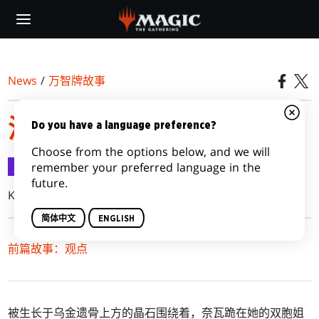
Skip
to
main
content
News
/
万智牌故事
波拉斯编年史：现世传言
Do you have a language preference?
Choose from the options below, and we will
万智牌故事
2018-08-15
remember your preferred language in the
future.
Kate Elliott
简体中文
ENGLISH
前篇故事：观点
被生长于乌金遗骨上方的晶石围绕着，奈瓦跪在她的双胞姐