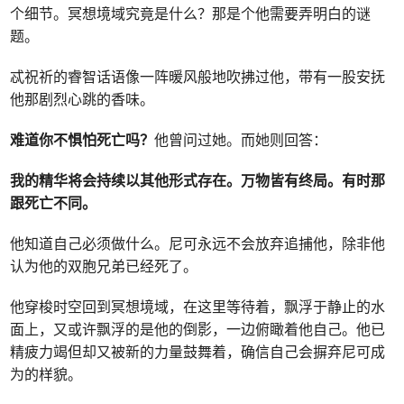
个细节。冥想境域究竟是什么？那是个他需要弄明白的谜
题。
忒祝祈的睿智话语像一阵暖风般地吹拂过他，带有一股安抚
他那剧烈心跳的香味。
难道你不惧怕死亡吗？
他曾问过她。而她则回答：
我的精华将会持续以其他形式存在。万物皆有终局。有时那
跟死亡不同。
他知道自己必须做什么。尼可永远不会放弃追捕他，除非他
认为他的双胞兄弟已经死了。
他穿梭时空回到冥想境域，在这里等待着，飘浮于静止的水
面上，又或许飘浮的是他的倒影，一边俯瞰着他自己。他已
精疲力竭但却又被新的力量鼓舞着，确信自己会摒弃尼可成
为的样貌。