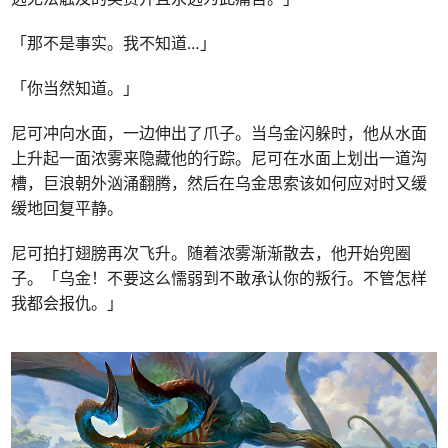
「那不是事实。我不知道…」
「你当然知道。」
尼可冲向水面，一边伸出了爪子。当乌金闪躲时，他从水面
上升起一面浓雾来隐藏他的行踪。尼可在水面上划出一道沟
槽，巨浪朝外汹涌翻腾，然后在乌金思索该如何应对时又缓
缓地回复平静。
尼可拍打翅膀再次飞升。随着浓雾渐渐散去，他开始兜圈
子。「乌金！不要这么懦弱到不敢承认你的叛行。不管怎样
我都会报仇。」