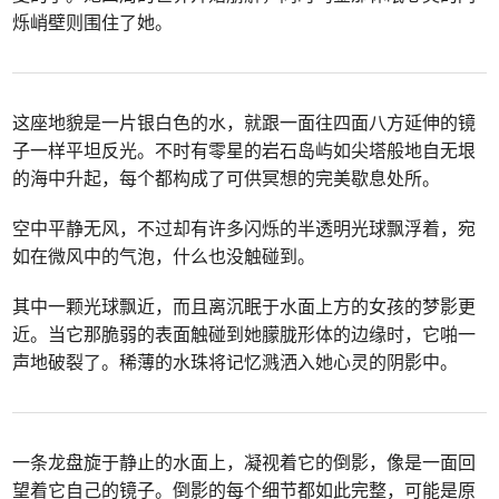
烁峭壁则围住了她。
这座地貌是一片银白色的水，就跟一面往四面八方延伸的镜
子一样平坦反光。不时有零星的岩石岛屿如尖塔般地自无垠
的海中升起，每个都构成了可供冥想的完美歇息处所。
空中平静无风，不过却有许多闪烁的半透明光球飘浮着，宛
如在微风中的气泡，什么也没触碰到。
其中一颗光球飘近，而且离沉眠于水面上方的女孩的梦影更
近。当它那脆弱的表面触碰到她朦胧形体的边缘时，它啪一
声地破裂了。稀薄的水珠将记忆溅洒入她心灵的阴影中。
一条龙盘旋于静止的水面上，凝视着它的倒影，像是一面回
望着它自己的镜子。倒影的每个细节都如此完整，可能是原