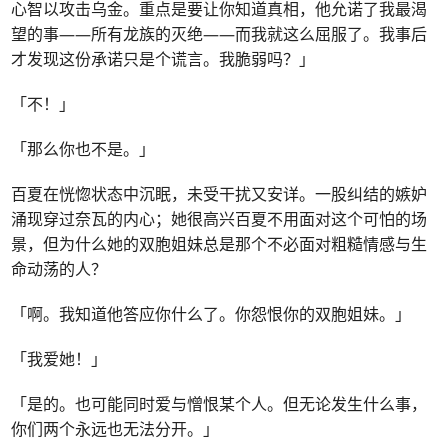
心智以攻击乌金。重点是要让你知道真相，他允诺了我最渴
望的事——所有龙族的灭绝——而我就这么屈服了。我事后
才发现这份承诺只是个谎言。我脆弱吗？」
「不！」
「那么你也不是。」
百夏在恍惚状态中沉眠，未受干扰又安详。一股纠结的嫉妒
涌现穿过奈瓦的内心；她很高兴百夏不用面对这个可怕的场
景，但为什么她的双胞姐妹总是那个不必面对粗糙情感与生
命动荡的人？
「啊。我知道他答应你什么了。你怨恨你的双胞姐妹。」
「我爱她！」
「是的。也可能同时爱与憎恨某个人。但无论发生什么事，
你们两个永远也无法分开。」