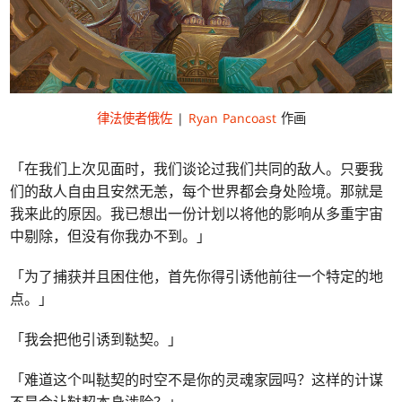
律法使者俄佐
|
Ryan Pancoast
作画
「在我们上次见面时，我们谈论过我们共同的敌人。只要我
们的敌人自由且安然无恙，每个世界都会身处险境。那就是
我来此的原因。我已想出一份计划以将他的影响从多重宇宙
中剔除，但没有你我办不到。」
「为了捕获并且困住他，首先你得引诱他前往一个特定的地
点。」
「我会把他引诱到鞑契。」
「难道这个叫鞑契的时空不是你的灵魂家园吗？这样的计谋
不是会让鞑契本身涉险？」