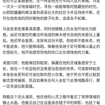
但尼可正紧跟着他，在一阵金色光芒中闯入这片黑暗。乌金
一次又一次地穿越时空，寻找一座能够暂时隐藏他的时空。
从熙熙攘攘的喀法莱到逐渐壮大的拉尼卡并且持续不断，尼
可在他奔逃的同时朝他的脖子吐息，追逐永不松懈。
乌金愈来愈难看清周遭，同时他眼睛上的水泡开始化为脓
疱，由尼可操控的魔法所造成的麻木感也自他的末肢往上蔓
延。他迟早会复原。龙族有这份天赋。但他却不能休息，他
不能进食，他只能够逃跑。随着他急驰于尼可那难以遏止的
仇恨前方，他开始感觉到他的伤口正在侵蚀他的力量。
渴望闪现：他能够回到鞑契，躲藏在他的灵魂备感安宁之
处，就在一个欢迎他并且希望治愈他的世界。可是那样鞑契
本身就会受到尼可波拉斯的怒火伤害。他宁死也不愿让鞑契
被恣意地摧毁，而且如果有任何人会犯下此等残酷恶行，那
一定非波拉斯莫属。
随着这个念头涌现，他在他的心灵之眼中看见了冥想境域的
静止水面。他看见自己在这面液态镜子中的倒影，包括了每