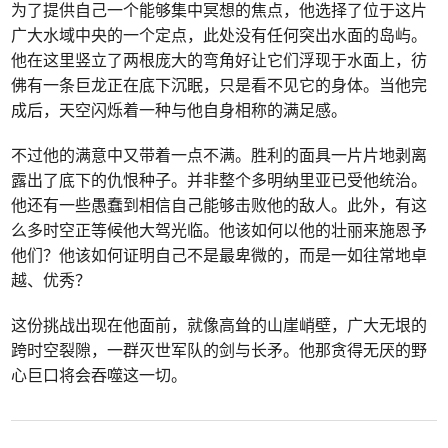
为了提供自己一个能够集中冥想的焦点，他选择了位于这片
广大水域中央的一个定点，此处没有任何突出水面的岛屿。
他在这里竖立了两根庞大的弯角好让它们浮现于水面上，彷
佛有一条巨龙正在底下沉眠，只是看不见它的身体。当他完
成后，天空闪烁着一种与他自身相称的满足感。
不过他的满意中又带着一点不满。胜利的面具一片片地剥离
露出了底下的仇恨种子。并非整个多明纳里亚已受他统治。
他还有一些愚蠢到相信自己能够击败他的敌人。此外，有这
么多时空正等候他大驾光临。他该如何以他的壮丽来施恩予
他们？他该如何证明自己不是最卑微的，而是一如往常地卓
越、优秀？
这份挑战出现在他面前，就像高耸的山崖峭壁，广大无垠的
跨时空裂隙，一群灭世军队的剑与长矛。他那贪得无厌的野
心巨口将会吞噬这一切。