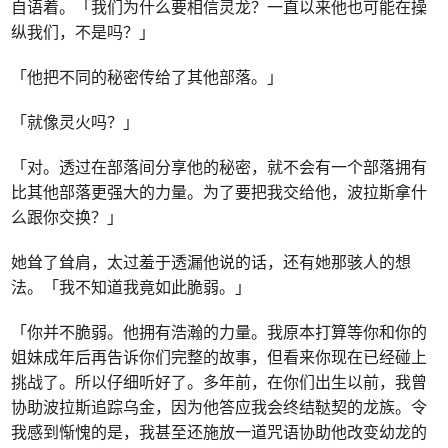
自语着。「我们为什么要相信灵龙？一直以来他也可能在操
纵我们，不是吗？」
「他把不同的秘密传给了其他部落。」
「就像灵火吗？」
「对。透过在部落间分享他的秘密，就不会有一个部落拥有
比其他部落更强大的力量。为了要把我交给他，波拉斯拿什
么跟你交换？」
她耸了耸肩，太过羞于透漏他说的话，还有她那骇人的想
法。「我不知道我竟如此脆弱。」
「你并不脆弱。他拥有浩瀚的力量。我原本打算等你和你的
姐妹成年后再告诉你们完整的故事，但看来你现在已经碰上
挑战了。所以仔细听好了。多年前，在你们出生以前，我曾
协助波拉斯追踪乌金，因为他答应我会终结鞑契的龙族。令
我感到惭愧的是，我甚至还施放一道咒语协助他改变幼龙的