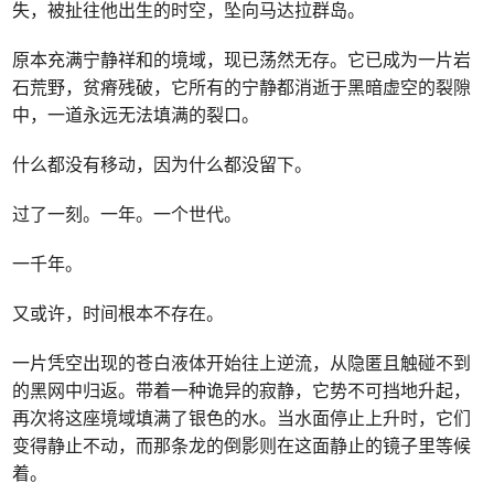
失，被扯往他出生的时空，坠向马达拉群岛。
原本充满宁静祥和的境域，现已荡然无存。它已成为一片岩
石荒野，贫瘠残破，它所有的宁静都消逝于黑暗虚空的裂隙
中，一道永远无法填满的裂口。
什么都没有移动，因为什么都没留下。
过了一刻。一年。一个世代。
一千年。
又或许，时间根本不存在。
一片凭空出现的苍白液体开始往上逆流，从隐匿且触碰不到
的黑网中归返。带着一种诡异的寂静，它势不可挡地升起，
再次将这座境域填满了银色的水。当水面停止上升时，它们
变得静止不动，而那条龙的倒影则在这面静止的镜子里等候
着。