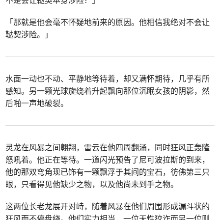
「那就是他会毫不怀疑地前来的原因。他相信我绝对不会让
鞑契涉险。」
水面一动也不动、平静地等待着，却又满怀期待，几乎有所
感知。另一颗光球旋绕着升起飘向那位沉眠女孩的阴影，然
后啪一声地破裂。
灵龙在风暴之间翱翔，雷云在他四周翻涌，同时狂风正轰隆
怒吼着。他正在等待。一道闪光预告了尼可波拉斯的到来，
他的那双弯角现已饰有一颗飘浮于其间的宝石，彷佛第三只
眼，只看得见他缺少之物，以及他尚未到手之物。
这两位长老龙展开对峙，随着风暴在他们周围形成漏斗状的
狂风而不停盘绕。他们实力相当，一位天性狡诈而另一位则