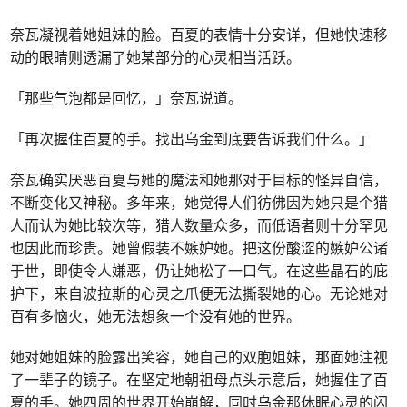
奈瓦凝视着她姐妹的脸。百夏的表情十分安详，但她快速移
动的眼睛则透漏了她某部分的心灵相当活跃。
「那些气泡都是回忆，」奈瓦说道。
「再次握住百夏的手。找出乌金到底要告诉我们什么。」
奈瓦确实厌恶百夏与她的魔法和她那对于目标的怪异自信，
不断变化又神秘。多年来，她觉得人们彷佛因为她只是个猎
人而认为她比较次等，猎人数量众多，而低语者则十分罕见
也因此而珍贵。她曾假装不嫉妒她。把这份酸涩的嫉妒公诸
于世，即使令人嫌恶，仍让她松了一口气。在这些晶石的庇
护下，来自波拉斯的心灵之爪便无法撕裂她的心。无论她对
百有多恼火，她无法想象一个没有她的世界。
她对她姐妹的脸露出笑容，她自己的双胞姐妹，那面她注视
了一辈子的镜子。在坚定地朝祖母点头示意后，她握住了百
夏的手。她四周的世界开始崩解，同时乌金那休眠心灵的闪