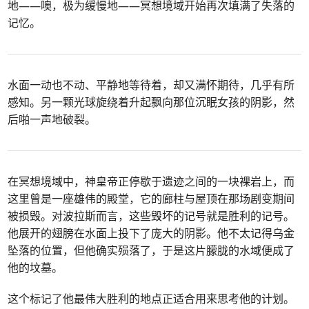
地——噢，极为缓慢地——冥想境域开始再次填满了失落的
记忆。
水面一动也不动、平静地等待着，却又满怀期待，几乎有所
感知。另一颗光球旋绕着升起飘向那位沉眠女孩的阴影，然
后啪一声地破裂。
在冥想境域中，神皇帝正停歇于遗迹之间的一块裸岩上，而
这里曾是一座雄伟的殿堂，它的廊柱与屋顶在那场剧变期间
被损毁。对波拉斯而言，这些毁坏的记号就是胜利的记号。
他展开的翅膀在水面上投下了庞大的阴影。他不太记得乌金
坠落的位置，但他确实殒落了，于是这片朦胧的水域便成了
他的坟墓。
这个标记了他最伟大胜利的地点正适合用来思考他的计划。