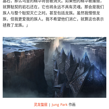
晶石，那么乌金的精华将会被消灭。如果他的精华被摧毁，
就算鞑契的岩石还在，它也将永远不具有灵魂。那会是我们
族人与整个鞑契灭亡之时。甚至包括龙族。虽然我憎恨龙
族，但我更爱我的族人。我不希望他们消亡，就算这也表示
拯救了龙族。」
灵龙蛰居
|
Jung Park
作画