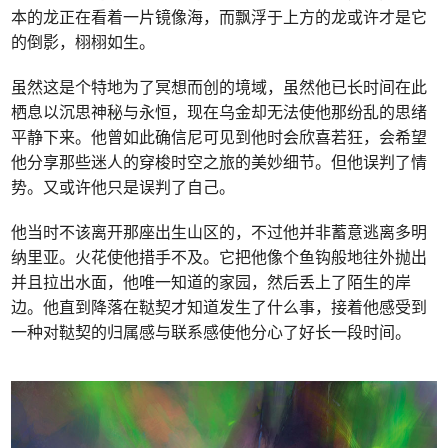
本的龙正在看着一片镜像海，而飘浮于上方的龙或许才是它
的倒影，栩栩如生。
虽然这是个特地为了冥想而创的境域，虽然他已长时间在此
栖息以沉思神秘与永恒，现在乌金却无法使他那纷乱的思绪
平静下来。他曾如此确信尼可见到他时会欣喜若狂，会希望
他分享那些迷人的穿梭时空之旅的美妙细节。但他误判了情
势。又或许他只是误判了自己。
他当时不该离开那座出生山区的，不过他并非蓄意逃离多明
纳里亚。火花使他措手不及。它把他像个鱼钩般地往外抛出
并且拉出水面，他唯一知道的家园，然后丢上了陌生的岸
边。他直到降落在鞑契才知道发生了什么事，接着他感受到
一种对鞑契的归属感与联系感使他分心了好长一段时间。