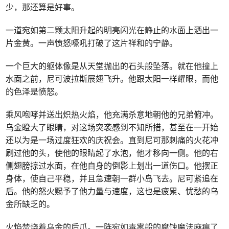
少，那还算是好事。
一道宛如第二颗太阳升起的明亮闪光在静止的水面上洒出一
片金黄。一声愤怒嚎吼打破了这片祥和的宁静。
一个巨大的躯体像是从天堂抛出的石头般坠落。就在他撞上
水面之前，尼可波拉斯展翅飞升。他跟太阳一样耀眼，而他
的色泽是愤怒。
乘风咆哮并送出炽热火焰，他充满杀意地朝他的兄弟俯冲。
乌金瞪大了眼睛，对这场突袭感到不知所措，甚至在一开始
还以为是一场过度狂欢的庆祝会。直到尼可那刺痛的火花冲
刷过他的头，使他的眼睛起了水泡，他才移向一侧。他的右
侧翅膀掠过水面，在他自身的倒影上划出一道伤口。他摆正
身体，使自己平稳，并且急速朝一群小岛飞去。尼可紧追在
后。他的怒火赐予了他力量与速度，这也是疲累、忧愁的乌
金所缺乏的。
火焰焚烧着乌金的后爪。一阵宛如毒雾般的腐蚀魔法麻痹了