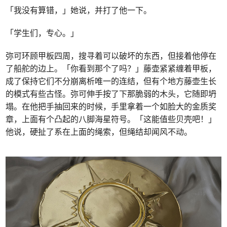
「我没有算错，」她说，并打了他一下。
「学生们，专心。」
弥可环顾甲板四周，搜寻着可以破坏的东西，但接着他停在
了船舵的边上。「你看到那个了吗？」藤壶紧紧缠着甲板，
成了保持它们不分崩离析唯一的连结，但有个地方藤壶生长
的模式有些古怪。弥可伸手按了下那脆弱的木头，它随即坍
塌。在他把手抽回来的时候，手里拿着一个如脸大的金质奖
章，上面有个凸起的八脚海星符号。「这能值些贝壳吧！」
他说，硬扯了系在上面的绳索，但绳结却闻风不动。