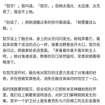
「契莎！」我叫道。「契莎。」但她太强壮、太迅速、太无
畏了，我追不上她。
「别追了，」刚刚清醒过来的弥可细语道。「她需要这么
做。」
契莎追上了融合体，身上的尖牙闪闪发光。她戏弄着它，看
起来就像个适当的点心一样，接着当野兽张开大口，契莎低
身闪过，把徽章给丢进里面。「来看看你喜不喜欢新主人
吧，」她对鬼魂说道，野兽的巨口突然猛咬，奖章就顺着咽
喉滑下。
在契莎游开时，融合体对契莎的注意力变成了对鬼魂的好
奇。并在他被奖章拖走，消失在融合体体内时咬空了一口。
船的残骸遭到毁灭，但全班的人已把析米克神器给抱在怀
里。我们往上朝着索诺特游去，对护卫们解释刚刚发生的
事。其中一个护卫对上面有着壳形与爪形细工的五彩金属有