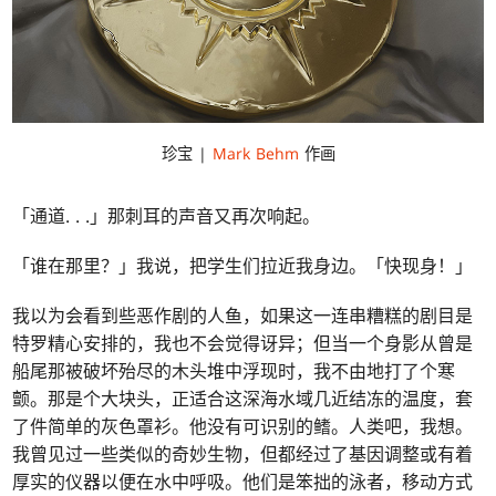
珍宝 |
Mark Behm
作画
「通道
. . .
」那刺耳的声音又再次响起。
「谁在那里？」我说，把学生们拉近我身边。「快现身！」
我以为会看到些恶作剧的人鱼，如果这一连串糟糕的剧目是
特罗精心安排的，我也不会觉得讶异；但当一个身影从曾是
船尾那被破坏殆尽的木头堆中浮现时，我不由地打了个寒
颤。那是个大块头，正适合这深海水域几近结冻的温度，套
了件简单的灰色罩衫。他没有可识别的鳍。人类吧，我想。
我曾见过一些类似的奇妙生物，但都经过了基因调整或有着
厚实的仪器以便在水中呼吸。他们是笨拙的泳者，移动方式