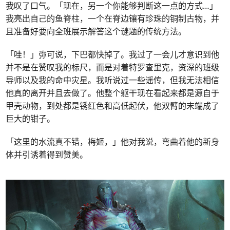
我叹了口气。「现在，另一个你能够判断这一点的方式…」
我亮出自己的鱼脊柱，一个在脊边镶有珍珠的铜制古物，并
且准备好要向全班展示解答这个谜题的传统方法。
「哇！」弥可说，下巴都快掉了。我过了一会儿才意识到他
并不是在赞叹我的标尺，而是对着特罗查里克，资深的班级
导师以及我的命中灾星。我听说过一些谣传，但我无法相信
他真的离开并且去做了。他整个躯干现在看起来都是源自于
甲壳动物，到处都是锈红色和高低起伏，他双臂的末端成了
巨大的钳子。
「这里的水流真不错，梅姬，」他对我说，弯曲着他的新身
体并引诱着得到赞美。