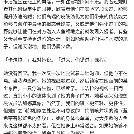
卡洁拉坐在班上的角落，一如往常地闷闷不乐。我看过她盯
着其他班级学生的眼神，欣赏着他们在实验室加长过、能够
提升泳速的鳍；他们高端的皮肤演化为他们带来的伪装能力
能够与海洋中最棒的拟态者媲美；又或是他们强化过了的视
野能够让他们在对方潜入人鱼领地之前就发现入侵者。有些
父母甚至支持更进阶的改造，例如能帮助我们保护水域的爪
子，但谢天谢地，他们仍属少数。
「卡洁拉，」我对她说。「过来，你错过了课程。」
她没有回应。我一次又一次地尝试着与她沟通，但他心不在
焉。当我游近时。她的视线飘过我，然后锁定在她面前的某
个东西。一只浮游生物，已经死了。卡洁拉的视线一扫而
过，直到小小的遗体来到了她的鼻子前方。她看起来和理想
境议员洁加娜真像；当然了，我们的班长更年轻、更任性，
但她们之间的相似之处是不可思议的：绚丽喷射状的鳍（蓝
色带有彩虹色的条纹），她的身体很单薄，对大多数的人鱼
来说这样都不太好看，但在她身上非常适合。如果她能够不
要那么懒散的话，我会乐意称之为威严十足。