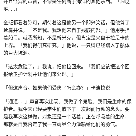
并且怪异的声音，不像是任何属于海洋的其他东西。「通哒
哒
. . .
」
全班都看着弥可，期待着这是他另一个即兴笑话，但他耸了
耸肩并说，「不是我。我想他来自于残骸内部。」他用手指
着船弓。就我所知，不是析米克，但肯定是来自于拉尼卡的
上界。「我们得研究研究，」他说，一只脚已经踏入了船体
的巨大坑洞。
「这太危险了，」我说，把他拉回来。「我们应该把这个回
报给卫护计划并让他们来处理。」
「但这声音。如果他们受伤了怎么办？」卡洁拉说
「通道
. . .
」声音再次出现。我做了个鬼脸。我们是生命的保
护者。我今天已经要学生们放下了一次起而行动的念头。要
是我再次这样做，对象还是一个活着，正在呼吸着的生命，
那就是自我否定了我一直竭尽全力灌输给他们的勇气。