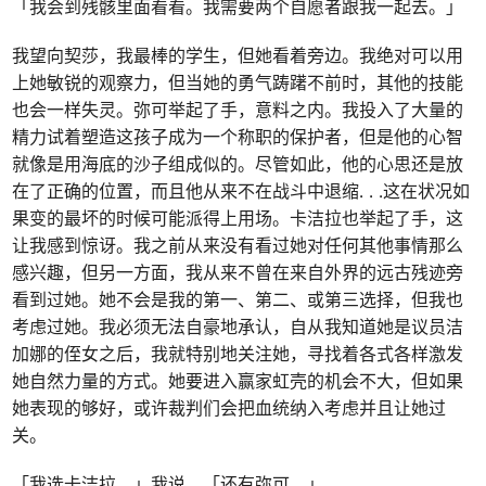
「我会到残骸里面看看。我需要两个自愿者跟我一起去。」
我望向契莎，我最棒的学生，但她看着旁边。我绝对可以用
上她敏锐的观察力，但当她的勇气踌躇不前时，其他的技能
也会一样失灵。弥可举起了手，意料之内。我投入了大量的
精力试着塑造这孩子成为一个称职的保护者，但是他的心智
就像是用海底的沙子组成似的。尽管如此，他的心思还是放
在了正确的位置，而且他从来不在战斗中退缩
. . .
这在状况如
果变的最坏的时候可能派得上用场。卡洁拉也举起了手，这
让我感到惊讶。我之前从来没有看过她对任何其他事情那么
感兴趣，但另一方面，我从来不曾在来自外界的远古残迹旁
看到过她。她不会是我的第一、第二、或第三选择，但我也
考虑过她。我必须无法自豪地承认，自从我知道她是议员洁
加娜的侄女之后，我就特别地关注她，寻找着各式各样激发
她自然力量的方式。她要进入赢家虹壳的机会不大，但如果
她表现的够好，或许裁判们会把血统纳入考虑并且让她过
关。
「我选卡洁拉，」我说，「还有弥可。」