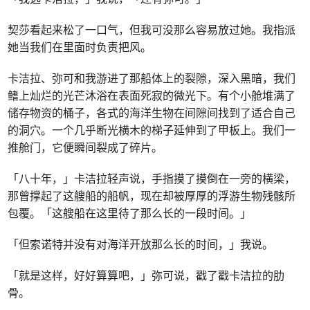
契莎看起来松了一口气，但我可没那么容易放过她。我指派
她当我们在里面时负责把风。
卡洁拉、弥可和我游进了那船体上的裂隙，深入黑暗，我们
鳍上灿烂的光芒沐浴在表面死寂的微光下。有个小舱堆满了
储存物资的桶子，各式的海洋生物在间隙间找到了适合自己
的洞穴。一个几乎断光横木的梯子延伸到了甲板上。我们一
推舱门，它便瞬间裂成了碎片。
「八十年，」卡洁拉轻声说，手指摸了摸倒在一旁的横梁，
那曾撑起了这艘船的船帆，现在却被厚厚的浮游生物残骸所
包覆。「这艘船在这里待了那么长的一段时间。」
「但索诺特并没有对海洋开放那么长的时间，」我说。
「就是这样，好好算算吧，」弥可说，戳了戳卡洁拉的肋
骨。