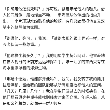
「你确定他还没死吗？」弥可说，戳着年老僧人的额头。僧
人如同雕像一般地端坐不动，一串海藻从他伸出的指尖升
出，一小片珊瑚水螅贴着他的脸颊。有几只螃蟹把他交叉双
腿中的缝隙做为家园。
「别碰他，弥可，」我说。「请别表现的跟上界者一样，对
长者保留一些尊重。」
「他这样坐着多久了？」我的明星学生契莎问到，他害羞地
在僧人视线的正前方远远地挥着手。唯一动了的东西只有在
海水里漂浮着的浮游生物。
「
那
是个谜题，谁能解开他吗？」我问。我反转了我的鳍并
往后漂移，留给我的团队能够从所有角度检视僧人的空间。
「几天？几周？几年？」我在学生们游过去的时候笑着，在
他们翻看贝壳并期待能找到线索时来回穿梭。年轻人嘛，总
是那么的着急，就像是一群刀片鱼。