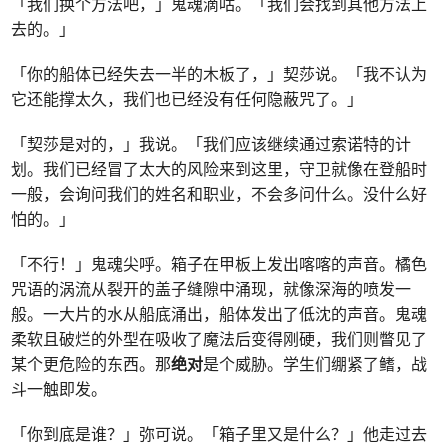
「我们换个方法吧，」鬼魂滴咕。「我们会找到其他方法上
去的。」
「你的船体已经失去一半的木板了，」契莎说。「我不认为
它还能撑太久，我们也已经没有任何隐蔽咒了。」
「契莎是对的，」我说。「我们应该继续通过索诺特的计
划。我们已经冒了太大的风险来到这里，守卫就像在登船时
一般，会询问我们的姓名和职业，不会多问什么。没什么好
怕的。」
「不行！」鬼魂尖呼。箱子在甲板上发出喀喀的声音。橘色
咒语的涡流从裂开的盖子缝隙中涌现，就像深海的喷发一
般。一大片的水从船底涌出，船体发出了低沈的声音。鬼魂
柔软且破烂的外型在吸收了魔法后变得刚硬，我们则瞥见了
某个更危险的东西。那
绝对
是个威胁。学生们绷紧了鳍，战
斗一触即发。
「你到底是谁？」弥可说。「箱子里又是什么？」他走过去