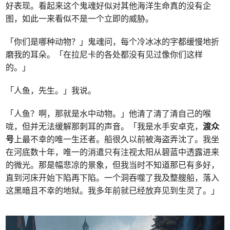
好表现。看起来这个鬼魂好似对其他海洋生命真的没有企
图，如此一来看似不是一个立即的威胁。
「你们是哪种动物？」鬼魂问，每个冷冰冰的字都缓慢地折
磨我的耳朵。「在拉尼卡的各处都没有见过像你们这样
的。」
「人鱼，先生。」我说。
「人鱼？啊，那就是水中动物。」他清了清了清自己的喉
咙，但并无法缓解那刺耳的声音。「我是水手安卓克，
渡众
号
上最不幸的唯一生还者。船很久以前被海盗弄沈了。我坐
在河底数十年，唯一的消遣只有注视太阳从碧蓝中透露进来
的微光。那是幅悲凉的景象，但我当时不知道那已有多好，
直到河床开始下陷再下陷。一个洞吞噬了我及整艘船，落入
这黑暗且不幸的地狱。我多年前就已经放弃见到生灵了。」