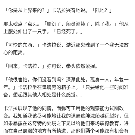
「你是从上界来的？」卡洁拉兴奋地说。「陆地？」
那鬼魂点了点头。「船沉了，船员溺毙了，除了我。」他从
上腹处伸出了一只手。「已经死了。」
「可怜的东西，」卡洁拉说，游近那鬼魂到了一个我无法放
心的距离。
「回来，卡洁拉，」弥可说，拳头依然紧握。
「他很害怕，你们没看到吗？深溺此处，孤身一人，年复一
年。」卡洁拉坐在鬼魂旁的箱子上。「只要给他一些时间准
备，想起跟其他人相处是什么感觉。」
卡洁拉展现了他的同情，而弥可正用他的观察能力试图改
变。我知道我该尽可能地让我的课离这艘沈船越远越好，但
如果暴露在这奇特的处境之下足以给他们来场震撼教育，进
而在自己最弱的地方有所精进，那他们
两个
可能都有机会有