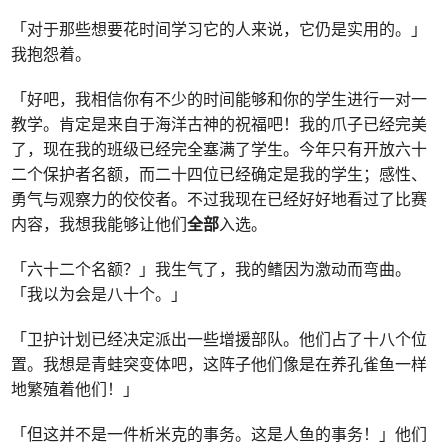
「对于那些想要花时间学习它的人来说，它仍是实用的。」
我抱怨着。
「好吧，我相信你有不少的时间能够和你的学生进行一对一
教学。肯定是来自于海洋古神的祝福吧！我的爪子已经完美
了，现在我的班级已经完全塞满了学生。今年只有开放六十
二个保护者名额，而二十四位已经确定是我的学生；感性、
勇气与观察力的佼佼者。不过我现在已经好好地看过了比赛
内容，我想我能够让他们
全部
入选。
「六十二个名额？」我生气了，我的鳍因为激动而弯曲。
「我以为会是八十个。」
「卫护计划已经决定派出一些增援部队。他们占了十八个位
置。我想是青蛙突变体吧，这阵子他们像是在养孔雀鱼一样
地繁殖着他们！」
「但这并不是一件析米克的事务。这是人鱼的事务！」他们