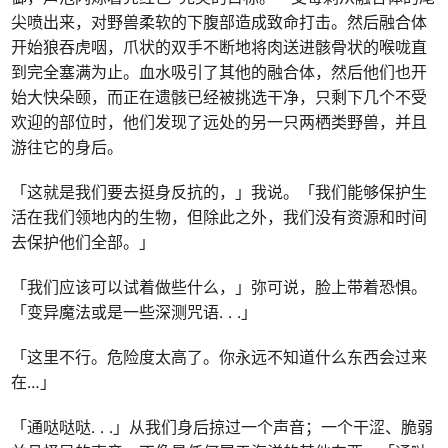
尖喷出来，对野兽柔软的下腹部造成致命打击。然后融合体
开始狼吞虎咽，爪状的双手不断地将肉送进骸骨状的喉咙直
到完全塞满为止。血水吸引了其他的融合体，然后他们也开
始大快朵颐，而正在遗骸已经被挑选干净，只剩下几个不受
欢迎的部位时，他们发现了远处的另一只两栖类野兽，并且
游往它的身后。
「这就是我们要去挺身反抗的，」我说。「我们能够保护生
活在我们领地内的生物，但除此之外，我们没有资源和时间
去保护他们全部。」
「我们应该可以试着做些什么，」弥可说，脸上带着恐惧。
「变异魔法或是一些深测咒语
. . .
」
「这里不行。危险度太高了。你永远不知道什么东西会过来
在…」
「通哒哒哒
. . .
」从我们身后掠过一个声音；一个干涩、脆弱