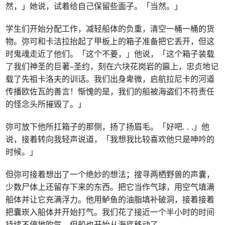
然，」她说，试着给自己保留些面子。「当然。」
学生们开始分配工作，减轻船体的负重，清空一桶一桶的货
物。弥可和卡洁拉抬起了甲板上的箱子准备把它丢开，但这
时鬼魂走近了他们。「这个不要，」他说，「这个箱子装载
了我们神圣的巨著–圣约，刻在六块花岗岩的匾上，忠贞地记
载了先祖卡洛夫的训话。我们出身卑微，启航拉尼卡的河道
传播欧佐瓦的善言！惭愧的是，我们的船被海盗们不符责任
的怪念头所摧毁了。」
弥可放下他所扛箱子的那侧，扬了扬眉毛。「好吧
. . .
」他
说，接着转向我轻声说道，「我想我比较喜欢他只是呻吟的
时候。」
但弥可接着想出了一个绝妙的想法；搜寻两栖野兽的声囊，
少数尸体上还留存下来的东西。把它当作气球，用空气填满
船体并让它充满浮力。他用鲈鱼的油脂填补破洞，接着接着
把囊崁入船体并开始打气。我们花了接近一个半小时的时间
持续不停地吹气，但船也开始从海底移动了。