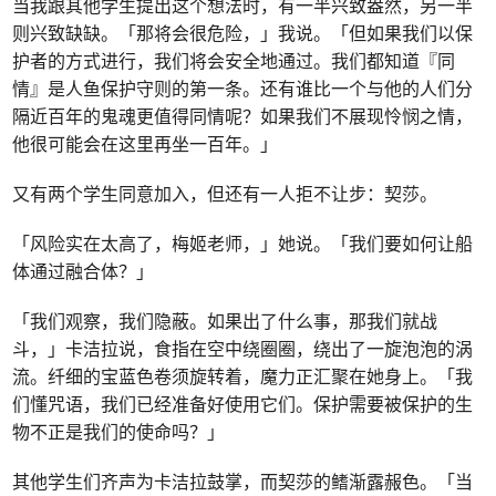
当我跟其他学生提出这个想法时，有一半兴致盎然，另一半
则兴致缺缺。「那将会很危险，」我说。「但如果我们以保
护者的方式进行，我们将会安全地通过。我们都知道『同
情』是人鱼保护守则的第一条。还有谁比一个与他的人们分
隔近百年的鬼魂更值得同情呢？如果我们不展现怜悯之情，
他很可能会在这里再坐一百年。」
又有两个学生同意加入，但还有一人拒不让步：契莎。
「风险实在太高了，梅姬老师，」她说。「我们要如何让船
体通过融合体？」
「我们观察，我们隐蔽。如果出了什么事，那我们就战
斗，」卡洁拉说，食指在空中绕圈圈，绕出了一旋泡泡的涡
流。纤细的宝蓝色卷须旋转着，魔力正汇聚在她身上。「我
们懂咒语，我们已经准备好使用它们。保护需要被保护的生
物不正是我们的使命吗？」
其他学生们齐声为卡洁拉鼓掌，而契莎的鳍渐露赧色。「当