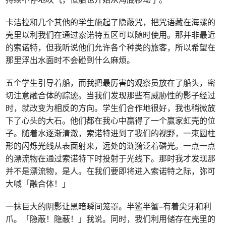
卡洁拉和几个其他的学生施起了隐蔽咒，把咒语藏在海螺的
壳里以利我们在通过索诺特五区可以随时使用。那并非最近
的索诺特，但我听说他们允许各个种类的旅客，所以希望在
那里浮出水面时不会碰到什么麻烦。
五个学生引导着船，而我把最厉害的观察员放在了船头，密
切注意融合体的踪迹。当我们发现那些有威胁性的影子经过
时，就改变为相反的方向。学生们合作地很好，我也稍微放
下了心头的大石。他们都在我心中赢得了一个赢家虹壳的位
子。随着水逐渐清澈，索诺特进到了我们的视野，一束圆柱
形的闪烁光线从表面射来，远处的涟漪泛着磷光。一点一点
的漂流物在通过索诺特下时投射于光线下。那时我才发现那
并不是漂流物，是人。在我们要即将进入索诺特之际，弥可
大喊「融合体！」
一抹巨大的阴影让黑暗瞬间笼罩。半鲨半蟹–有着尖牙和利
爪。「隐蔽！隐蔽！」我说。同时，我们利用储存在壳里的