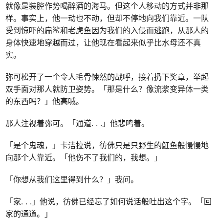
就像是装腔作势喝醉酒的海马。但这个人移动的方式并非那
样。事实上，他一动也不动，但却不停地向我们靠近。一队
受到惊吓的扁鲨和老虎鱼因为我们的入侵而逃跑，从那人的
身体快速地穿越而过，让他现在看起来似乎比水母还不真
实。
弥可松开了一个令人毛骨悚然的战呼，接着扔下奖章，举起
双手面对那人就防卫姿势。「那是什么？像流浆变异体一类
的东西吗？」他高喊。
那人注视着弥可。「通道
. . .
」他悲鸣着。
「是个鬼魂，」卡洁拉说，彷佛只是只野生的魟鱼般慢慢地
向那个人靠近。「他伤不了我们的，我想。」
「你想从我们这里得到什么？」我问。
「家. . .」他说，彷佛已经忘了如何说话般吐出这个字。「回
家的通道。」