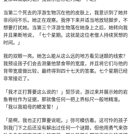
当第二个死去的浮游生物沉在他的皮肤上，我意识到了她并
非闷闷不乐。她正在观察。我停下来并适当地放轻脚步，不
想要打扰她。当第三个浮游生物落在她身上之后，她转向我
并且果断地说，「七个星期。这就是这位老僧人持续冥想的
时间。」
我的双眼一亮。她怎么能从这么远的地方看见谜题的线索？
我预设孩子们会去测量他禁食带的宽度，并且将它们与他的
背带宽度做比较，最终得到四十七天的答案。七个星期已经
非常接近了。
「我才正打算要这么说的！」契莎说，游过来并展示她的岩
鱼脊柱作为证据，那就像任何一把上界标尺一般地精准。
「我以我祖母的鳃发誓！」
「是啊，我也正打算要说呢。」弥可模仿着。这可怜的孩子
到我门下之后还没有解出过任何一个谜题，但他用勇气来弥