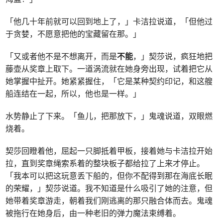
「他几十年前就可以回到地上了，」卡洁拉说道，「但他过
于贪婪，不愿意把他的宝藏留在那。」
「又或者他不是不想离开，而是
不能
，」契莎说，疯狂地把
藤壶从奖章上取下。一道涡流就在她身旁出现，试着把它从
她掌握中扯开。她紧紧握住，「它是某种契约印记，和这艘
船连结在一起，所以，他也是一样。」
水势静止了下来。「鱼儿，把那放下，」鬼魂说道，双眼燃
烧着。
契莎回瞪着他，屈起一只脚抵着甲板，接着她与卡洁拉开始
拉，直到奖章绳索系着的整块板子都给拉了上来才停止。
「我本可以把这玩意丢下船的，但你不配得到那在海底长眠
的荣耀，」契莎说道。我不知道是什么吸引了她的注意，但
她带着奖章游走，朝着我们刚逃离的那只融合体而去。鬼魂
被拖行在她身后，由一种老旧的弹力魔法束缚着。