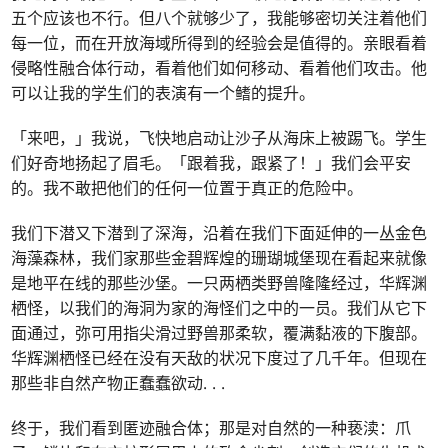
五个应该也不行。但八个就够少了，我能够密切关注着他们
每一位，而在开放海域所得到的经验会是值得的。亲眼看着
侵略性融合体行动，看着他们如何移动、看着他们攻击。他
可以让我的学生们的表演有一个鳍的提升。
「来吧，」我说，飞快地启动让沙子从海床上被踢飞。学生
们好奇地扬起了眉毛。「跟着我，跟紧了！」我们会平安
的。我不敢把他们的任何一位置于真正的危险中。
我们下潜又下潜到了深海，沿着在我们下面延伸的一丛金色
海藻森林，我们家那些金碧辉煌的珊瑚城堡现在看起来就像
是地平在线的那些沙堡。一只两栖类野兽隆隆经过，华辉渊
栖怪，以我们的海洞为家的海怪们之中的一员。我们从它下
面通过，弥可用指尖滑过野兽那柔软，覆满黏液的下腹部。
华辉渊栖怪已经在没有天敌的状况下度过了几千年。但现在
那些非自然产物正蠢蠢欲动
. . .
终于，我们看到匿迹融合体；那是对自然的一种亵渎：爪