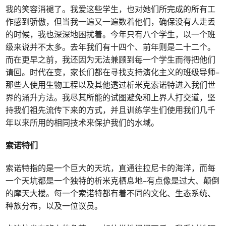
我的笑容消褪了。我爱这些学生，也对她们所完成的所有工
作感到骄傲，但当我一遍又一遍数着他们，确保没有人走丢
的时候，我也深深地困扰着。今年只有八个学生，以一个班
级来说并不太多。去年我们有十四个、前年则是二十二个。
而在更早之前，我还因为无法兼顾到每一个学生而得把他们
请回。时代在变，家长们都在寻找支持演化主义的班级导师–
那些人使用生物工程以及其他透过析米克索诺特进入我们世
界的涌升方法。我尽其所能的试图避免和上界人打交道，坚
持我们祖先流传下来的方式，并且训练学生们使用我们几千
年以来所用的相同技术来保护我们的水域。
索诺特们
索诺特指的是一个巨大的天坑，直通往拉尼卡的海洋，而每
一个天坑都是一个独特的析米克栖息地–有点像是过大、颠倒
的摩天大楼。每一个索诺特都有着不同的文化、生态系统、
种族分布，以及一位议员。