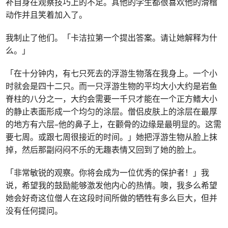
补自身在观察技巧上的不足。其他的学生都很喜欢他的滑稽
动作并且笑着加入了。
我制止了他们。「卡洁拉第一个提出答案。请让她解释为什
么。」
「在十分钟内，有七只死去的浮游生物落在我身上。一个小
时就会是四十二只。而一只浮游生物的平均大小大约是岩鱼
脊柱的八分之一，大约会需要一千只才能在一个正方鳍大小
的静止表面形成一个均匀的涂层。僧侣皮肤上的涂层在最厚
的地方有六层–他的鼻子上，在颧骨的边缘是最明显的。这需
要七周。或跟七周很接近的时间。」她把浮游生物从脸上抹
掉，然后那副闷闷不乐的无趣表情又回到了她的脸上。
「非常敏锐的观察。你将会成为一位优秀的保护者！」我
说，希望我的鼓励能够激发他内心的热情。噢，我多么希望
她会好奇这位僧人在这段时间所做的牺牲有多么巨大，但并
没有任何提问。