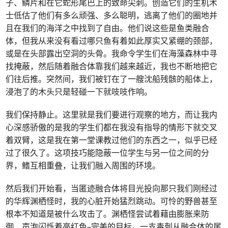
子、鳞片和在它蛇形尾巴上的致命尖刺。创造它们的生机术
士低估了他们有多么顽强、多么聪明，逃离了他们的圈地并
且在我们的海洋之中找到了自由。他们说这些是鱼类融合
体，但我从来没有看过哪只鱼有着如此厚实又紧绷的颈部，
或是在头部露出空洞的头骨。我命令学生们在海藻森林中寻
找掩蔽，然后随着融合体靠我们越来越近，我也不断地把它
们往后推。突然间，我们被钉在了一艘沈船残骸的船体上，
浸泡了的木头只是轻碰一下就吱吱作响。
我们保持静止。这里就是我们要进行观察的地方，而让我内
心深感骄傲的是我的学生们都在我没有指导的情形下就交叉
着双臂，这是我在第一堂课教过他们的东西之一，似乎已经
过了很久了。这项技巧能隐蔽一位学生与另一位之间的分
界，鳍互相重叠，让我们融入周围的环境。
然后我们开始看，当匿迹融合体将目光投向那只我们刚经过
的华辉渊栖怪时，我的心脏开始猛烈跳动。可怜的野兽甚至
根本不知道是被什么攻击了。渊栖怪尝试着藉由膨胀来防
御，声泡闪烁着亮红色–完美的目标。一支毒刺从融合体的尾