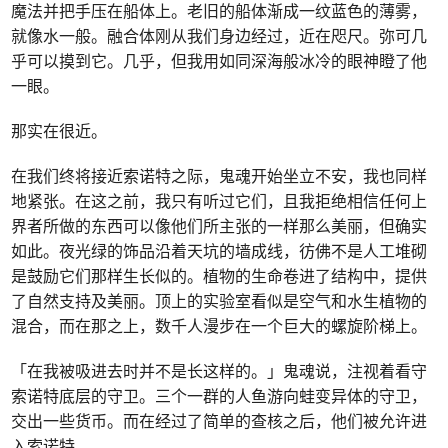
魔法并把手压在船体上。老旧的船体渐成一纹蓝色的薄雾，
就像水一般。融合体刚从我们身边经过，近在咫尺。弥可几
乎可以摸到它。几乎，但我用如同深海般冰冷的眼神瞪了他
一眼。
那实在很近。
在我们终将接近索诺特之际，鬼魂开始坐立不安，我也同样
地紧张。在这之前，我只有听过它们，且我拒绝相信任何上
界者所做的东西可以像他们所主张的一样那么美丽，但确实
如此。夜光绿的饰品沿着天坑的墙成线，彷佛不是人工堆砌
是鼓励它们那样生长似的。植物的生命卷进了结构中，提供
了自然支持及美丽。顶上的实验室看似是空气和水生植物的
混合，而在那之上，数千人漫步在一个巨大的螺旋阶梯上。
「在我被吸进去时并不是长这样的。」鬼魂说，注视着看守
索诺特底层的守卫。三个一群的人鱼游向蛙变异体的守卫，
交出一些货币。而在经过了简单的查核之后，他们被允许进
入索诺特。