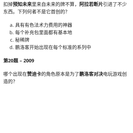
扣掉
预知未来
里来自未来的牌不算，
阿拉若断片
引进了不少
东西。下列何者不是它首创的？
具有有色法术力费用的神器
每个补充包里面都有基本地
秘稀牌
鹏洛客开始出现在每个标准的系列中
第20题 – 2009
哪个出现在
赞迪卡
的角色原本是为了
鹏洛客对决
电玩游戏创
造的？