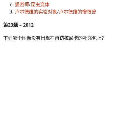
掘密师
/
昆虫变体
卢尔德维的实验对象
/
卢尔德维的憎恨兽
第23题 – 2012
下列哪个图像没有出现在
再访拉尼卡
的补充包上？