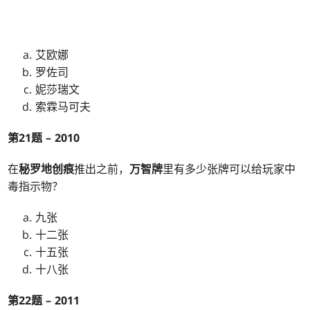
艾欧娜
罗佐司
妮莎瑞文
索霖马可夫
第21题 – 2010
在
秘罗地创痕
推出之前，
万智牌
里有多少张牌可以给玩家中
毒指示物？
九张
十二张
十五张
十八张
第22题 – 2011