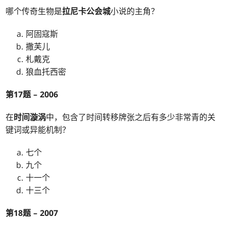
哪个传奇生物是
拉尼卡公会城
小说的主角？
阿固寇斯
撒芙儿
札戴克
狼血托西密
第17题 – 2006
在
时间漩涡
中，包含了时间转移牌张之后有多少非常青的关
键词或异能机制？
七个
九个
十一个
十三个
第18题 – 2007