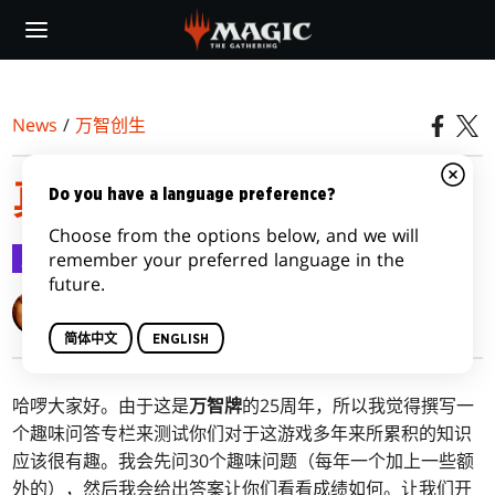
Skip
to
main
content
News
/
万智创生
真是太有趣了
Do you have a language preference?
Choose from the options below, and we will
万智创生
2018-10-22
remember your preferred language in the
future.
Mark Rosewater
简体中文
ENGLISH
哈啰大家好。由于这是
万智牌
的25周年，所以我觉得撰写一
个趣味问答专栏来测试你们对于这游戏多年来所累积的知识
应该很有趣。我会先问30个趣味问题（每年一个加上一些额
外的），然后我会给出答案让你们看看成绩如何。让我们开