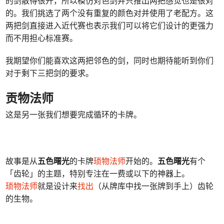
的剑散得很开，所以模仿对色剑并只推出两把感觉也是很对
的。我们挑选了两个没有重复的颜色对并使用了老配方。这
两把剑直接进入近代赛也表示我们可以将它们设计的更强力
而不用担心标准赛。
我期望你们能喜欢这两把邻色的剑，同时也期待能听到你们
对于剩下三把剑的要求。
贡物法师
这是另一张我们想要完成循环的卡牌。
故事是从
五色曙光
的卡牌
琐物法师
开始的。
五色曙光
有个
「齿轮」的主题，特别专注在一费或以下的神器上。
琐物法师
就是设计来
找出
（从牌库中找一张牌到手上）齿轮
的生物。