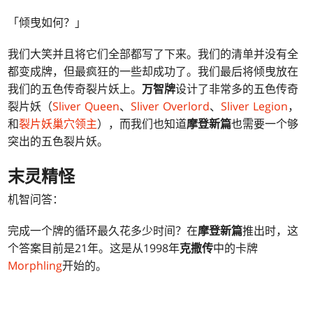
「倾曳如何？」
我们大笑并且将它们全部都写了下来。我们的清单并没有全
都变成牌，但最疯狂的一些却成功了。我们最后将倾曳放在
我们的五色传奇裂片妖上。
万智牌
设计了非常多的五色传奇
裂片妖（
Sliver Queen
、
Sliver Overlord
、
Sliver Legion
，
和
裂片妖巢穴领主
），而我们也知道
摩登新篇
也需要一个够
突出的五色裂片妖。
末灵精怪
机智问答：
完成一个牌的循环最久花多少时间？在
摩登新篇
推出时，这
个答案目前是21年。这是从1998年
克撒传
中的卡牌
Morphling
开始的。