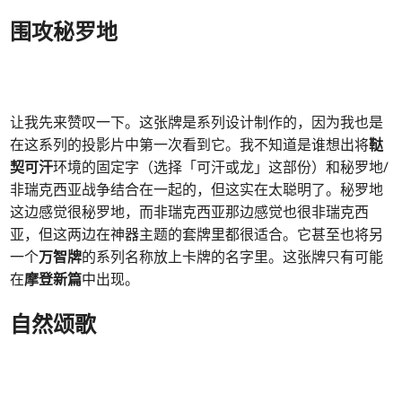
围攻秘罗地
让我先来赞叹一下。这张牌是系列设计制作的，因为我也是
在这系列的投影片中第一次看到它。我不知道是谁想出将
鞑
契可汗
环境的固定字（选择「可汗或龙」这部份）和秘罗地/
非瑞克西亚战争结合在一起的，但这实在太聪明了。秘罗地
这边感觉很秘罗地，而非瑞克西亚那边感觉也很非瑞克西
亚，但这两边在神器主题的套牌里都很适合。它甚至也将另
一个
万智牌
的系列名称放上卡牌的名字里。这张牌只有可能
在
摩登新篇
中出现。
自然颂歌