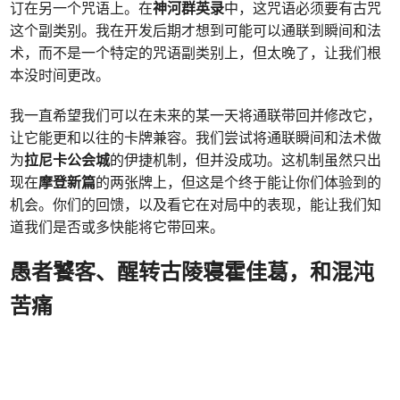
订在另一个咒语上。在
神河群英录
中，这咒语必须要有古咒
这个副类别。我在开发后期才想到可能可以通联到瞬间和法
术，而不是一个特定的咒语副类别上，但太晚了，让我们根
本没时间更改。
我一直希望我们可以在未来的某一天将通联带回并修改它，
让它能更和以往的卡牌兼容。我们尝试将通联瞬间和法术做
为
拉尼卡公会城
的伊捷机制，但并没成功。这机制虽然只出
现在
摩登新篇
的两张牌上，但这是个终于能让你们体验到的
机会。你们的回馈，以及看它在对局中的表现，能让我们知
道我们是否或多快能将它带回来。
愚者饕客、醒转古陵寝霍佳葛，和混沌
苦痛