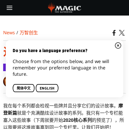
Skip
to
main
content
News
/
万智创生
近代时代
Do you have a language preference?
Choose from the options below, and we will
万智创生
2019-06-10
remember your preferred language in the
future.
Mark Rosewater
简体中文
ENGLISH
我在每个系列都会检视一些牌并且分享它们的设计故事。
摩
登新篇
就是个充满酷炫设计故事的系列。我只有一个专栏能
塞入这些故事（下周就要开始
2020核心系列
的预览了），所
以我要将这堆故事塞到同一个专栏里。让我们开始吧！