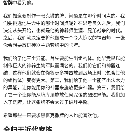
智牌
中看到他。
我们知道要制作一张克撒的牌，问题是在哪个时间点的。我
们要挑选他生命中的哪个时间点呢？在思考良久之后，我们
决定从头开始，也就是他的神器师生涯、兄弟战争的时代。
之后，我们就决定要将他做成一个令人惊叹的神器师，一张
你会想要放进神器主题套牌中的卡牌。
我们给了他三个异能。首先要能生出组构体。他毕竟是以能
制作巨大的神器生物军队而闻名的。我们将它们和神器连
结，这样他们就会在你将更多神器放到战场上时（包含其他
的组构体）变得更大。第二，我们给了他一个能产出法术力
的异能，让你能用你的神器来施放更多神器。第三，我们给
了它一个让你能从牌库顶施放任何咒语的酷炫异能。我们加
入了洗牌，让这张牌不会太过于破坏平衡。
希望那些一直要求黑框克撒牌的人也能喜欢他。
全归于
近代
家族