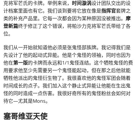
克将军芒氏的卡牌。举例来说，
时间漩涡
设计团队交出的设
计档案里面也有它。我们谈到要将它放在像是
指挥官
套牌之
类的补充产品里。它每一次都会因为某种原因没被推出。
摩
登新篇
终于修正了这个错误，将帕沙力克将军芒氏带给了各
位。
我们从一开始就知道他必须是张鬼怪部族牌。我记得我们是
先设计了他的起动式异能。他是个鬼怪的领袖，同时也因为
他在
第一版
的卡牌而永远和1/1鬼怪连结。这个牺牲鬼怪的费
用要求他至少先需要另一个鬼怪能起动，但在那之后他就能
牺牲他派出的鬼怪衍生物了。我很喜欢他的鬼怪军团会随着
时间成长的点子。我们加入这个静止式异能让他能在生出鬼
怪的同时造成一点伤害。我很好奇所有的鬼怪粉丝会如何对
待它—尤其是Mons。
塞哥维亚天使