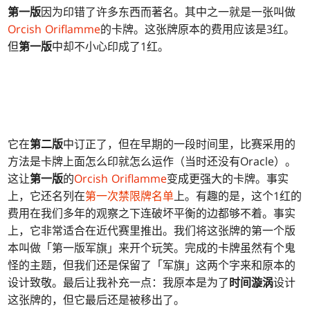
第一版
因为印错了许多东西而著名。其中之一就是一张叫做
Orcish Oriflamme
的卡牌。这张牌原本的费用应该是3红。
但
第一版
中却不小心印成了1红。
它在
第二版
中订正了，但在早期的一段时间里，比赛采用的
方法是卡牌上面怎么印就怎么运作（当时还没有Oracle）。
这让
第一版
的
Orcish Oriflamme
变成更强大的卡牌。事实
上，它还名列在
第一次禁限牌名单
上。有趣的是，这个1红的
费用在我们多年的观察之下连破坏平衡的边都够不着。事实
上，它非常适合在近代赛里推出。我们将这张牌的第一个版
本叫做「第一版军旗」来开个玩笑。完成的卡牌虽然有个鬼
怪的主题，但我们还是保留了「军旗」这两个字来和原本的
设计致敬。最后让我补充一点：我原本是为了
时间漩涡
设计
这张牌的，但它最后还是被移出了。