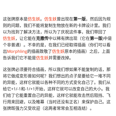
这张牌原本是
仿生妖
。
仿生妖
曾出现在
第一版
，然后因为规
则的问题，我们不能将复制生物放在新的卡牌设计里。我们
以为找到了解决方法，所以为了庆祝这件事，我们带回了
仿生妖
，让它能在
克撒传
中以稀有牌出现（它在
第一版
)中是
个非普通）。不幸的是，在我们已经取得插画（你们可以看
出
Morphling
的插画致敬了
仿生妖
原本的插画）之后，上面
告诉我们它不能是
仿生妖
并需要改掉。
这张牌必须要符合插画，所以我们想如果不能复制的话，那
将它做成变形兽如何呢？我们想出的点子是要给它一堆不同
的异能，这样它就能以各种不同的方式变化自己了。我们从
给它+1/-1和-1/+1开始，这样它就可以改变自己的大小。我
们给了它能重置自己的异能，这样它就能攻击然后阻挡、飞
行用来回避，以及帷幕（当时还没有正名）来保护自己。这
张牌既强力又受欢迎（这两者常常会互相连结）。