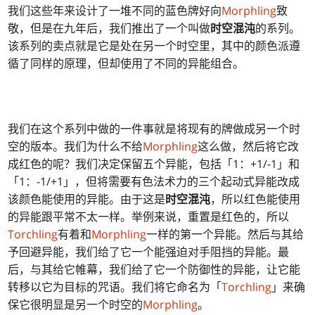
我们这些年来设计了一堆不同的蓝色牌好向
Morphling
致
敬，但是在九年后，我们推出了一个叫做
时空混沌
的系列。
该系列的卖点就是它是处在另一个时空里，其中的颜色派遵
循了同样的原理，但却使用了不同的异能组合。
我们在这个系列中做的一件事就是将现有的牌做成另一个时
空的版本。我们为什么不给
Morphling
这么做，然后将它改
成红色的呢？我们决定保留五个异能，包括「1：+1/-1」和
「1：-1/+1」，但将需要有色法术力的三个起动式异能改成
该颜色能使用的异能。由于这是
时空混沌
，所以红色能使用
的异能跟平常不太一样。举例来说，重置是红色的，所以
Torchling
有着和
Morphling
一样的第一个异能。然后与其给
予回避异能，我们给了它一个能强迫对手阻挡的异能。最
后，与其给它帷幕，我们给了它一个防御性的异能，让它能
转移以它为目标的咒语。我们将它命名为「
Torchling
」来确
保它很明显是另一个时空的
Morphling
。