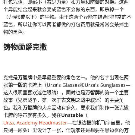
打包咒语，即缩小（减少力量）和力量和防御的对换。这两
个异能结合起来就会变成蓝色不会做的东西，即杀掉一个
（力量6或以下）的生物。由于这两个异能在结合时非常的不
蓝色，所以让你可以两者都做的打包费用就是常常会杀掉生
物的黑色。
铸物勋爵克撒
克撒是
万智牌
中最早最重要的角色之一。他的名字出现在两
张
第一版
的卡牌上（Urza's Glasses和Urza's Sunglasses—
这人很明显喜欢遮住眼睛），同时也是
万智牌
的第一个主要
故事（兄弟战争，第一次于
古文明之战
中叙述）的主要角
色。我和
万智牌
的大众互动有多久，要求我们制作一张克撒
卡牌的呼声就有多久。我在
Unstable
（
Urza, Academy Headmaster
—在银边框的
机飞
宇宙里，他
只剩一颗头）里设计了一张，但玩家还是想要在黑边框的
万