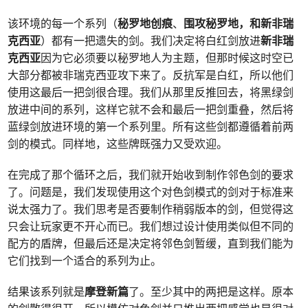
该环境的每一个系列（
秘罗地创痕
、
围攻秘罗地，和新非瑞
克西亚
）都有一把遗失的剑。我们决定将白红剑放进
新非瑞
克西亚
因为它必须要以秘罗地人为主题，但那时候这时空已
大部分都被非瑞克西亚攻下来了。反抗军是白红，所以他们
使用这最后一把剑很合理。我们从那里反推回去，将黑绿剑
放进中间的系列，这样它就不会和最后一把剑重叠，然后将
蓝绿剑放进环境的第一个系列里。所有这些剑都遵循着前两
剑的模式。同样地，这些牌既强力又受欢迎。
在完成了那个循环之后，我们就开始收到制作邻色剑的要求
了。问题是，我们发现使用这个对色剑模式的剑对于标准来
说太强力了。我们思考是否要制作稍弱版本的剑，但觉得这
只会让玩家更不开心而已。我们想过设计使用类似但不同的
配方的盾牌，但最后还是决定将邻色剑暂缓，直到我们能为
它们找到一个适合的系列为止。
结果该系列就是
摩登新篇
了。至少其中的两把是这样。原本