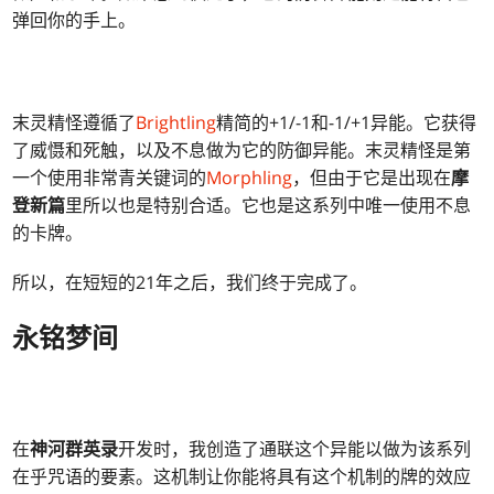
弹回你的手上。
末灵精怪遵循了
Brightling
精简的+1/-1和-1/+1异能。它获得
了威慑和死触，以及不息做为它的防御异能。末灵精怪是第
一个使用非常青关键词的
Morphling
，但由于它是出现在
摩
登新篇
里所以也是特别合适。它也是这系列中唯一使用不息
的卡牌。
所以，在短短的21年之后，我们终于完成了。
永铭梦间
在
神河群英录
开发时，我创造了通联这个异能以做为该系列
在乎咒语的要素。这机制让你能将具有这个机制的牌的效应