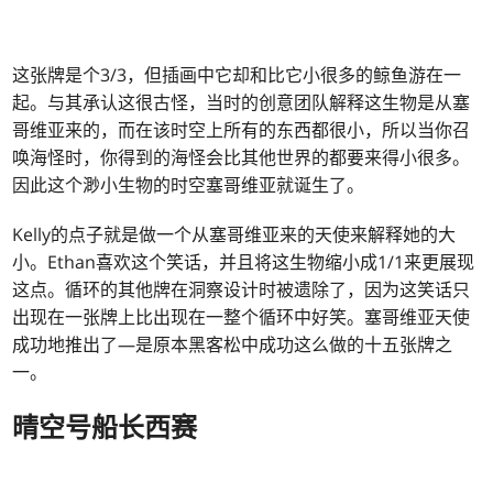
这张牌是个3/3，但插画中它却和比它小很多的鲸鱼游在一
起。与其承认这很古怪，当时的创意团队解释这生物是从塞
哥维亚来的，而在该时空上所有的东西都很小，所以当你召
唤海怪时，你得到的海怪会比其他世界的都要来得小很多。
因此这个渺小生物的时空塞哥维亚就诞生了。
Kelly的点子就是做一个从塞哥维亚来的天使来解释她的大
小。Ethan喜欢这个笑话，并且将这生物缩小成1/1来更展现
这点。循环的其他牌在洞察设计时被遗除了，因为这笑话只
出现在一张牌上比出现在一整个循环中好笑。塞哥维亚天使
成功地推出了—是原本黑客松中成功这么做的十五张牌之
一。
晴空号船长西赛