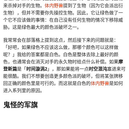
来杀掉对手的生物。
体内野兽
提到了生物（因为它会派出衍
生物），但并不需要你先操控生物。因此，它让绿色做了一
个它不应该做的事情：在自己没有任何生物的情况下移除威
胁。这是绿色最大的颜色派破坏之一。
我常常会在部落格上提到这点，然后接下来的问题就是：
「好吧，如果绿色不应该这么做，那哪个颜色可以这样做
呢？」我给的答案都是白色。白色是整体去除上最好的颜
色，也通常会在消灭对手的永久物时给点什么补偿。如果
摩
登新篇
是「
时间漩涡2
」，那如果能将一点
时空混沌
塞进来可
能很酷。我们不想要创造更多颜色派的破坏，但将某张牌移
回正确的颜色里是可行的。而这就是白色的
体内野兽
是如何
进入系列里的原因。
鬼怪的军旗