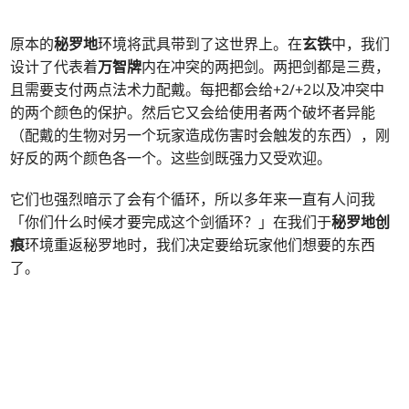
原本的
秘罗地
环境将武具带到了这世界上。在
玄铁
中，我们
设计了代表着
万智牌
内在冲突的两把剑。两把剑都是三费，
且需要支付两点法术力配戴。每把都会给+2/+2以及冲突中
的两个颜色的保护。然后它又会给使用者两个破坏者异能
（配戴的生物对另一个玩家造成伤害时会触发的东西），刚
好反的两个颜色各一个。这些剑既强力又受欢迎。
它们也强烈暗示了会有个循环，所以多年来一直有人问我
「你们什么时候才要完成这个剑循环？」在我们于
秘罗地创
痕
环境重返秘罗地时，我们决定要给玩家他们想要的东西
了。