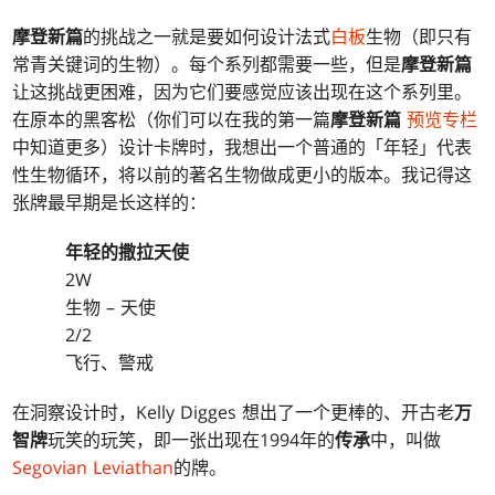
摩登新篇
的挑战之一就是要如何设计法式
白板
生物（即只有
常青关键词的生物）。每个系列都需要一些，但是
摩登新篇
让这挑战更困难，因为它们要感觉应该出现在这个系列里。
在原本的黑客松（你们可以在我的第一篇
摩登新篇
预览专栏
中知道更多）设计卡牌时，我想出一个普通的「年轻」代表
性生物循环，将以前的著名生物做成更小的版本。我记得这
张牌最早期是长这样的：
年轻的撒拉天使
2W
生物 – 天使
2/2
飞行、警戒
在洞察设计时，Kelly Digges 想出了一个更棒的、开古老
万
智牌
玩笑的玩笑，即一张出现在1994年的
传承
中，叫做
Segovian Leviathan
的牌。