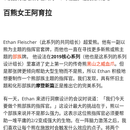
百熊女王阿育拉
Ethan Fleischer（此系列的共同组长）超爱熊。他有一副以
熊为主题的指挥官套牌，而他也一直在寻找更多新熊或熊主
题的
部族
牌。 他设法在
2019核心系列
（他也是这系列的系列
设计组长）里塞进了史上第一只的传奇熊
黑山之威血爪
。但
是那张牌更倾向帮助大型生物而不是熊，所以 Ethan 积极地
想要制作一个熊部族主题的指挥官。我们发现，具有怀旧主
题和化形部族的
摩登新篇
正是推出它的完美系列。
有一天，Ethan 来进行洞察设计的会议时说道：「我们今天
要做个熊部族的指挥官。」这设计最大的挑战在于，熊以一
个部族来说并不是那么强力。这表示这位熊指挥官必须要帮
助一堆平庸的2/2变成强大的生物。在一阵脑力激荡之后，我
们喜欢让每个熊在施放时会触发什么效应的点子。将两个