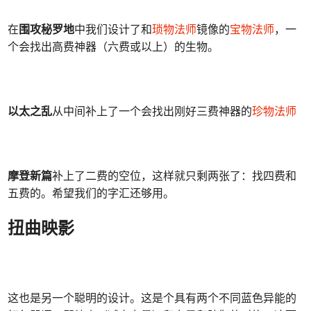
在
围攻秘罗地
中我们设计了和
琐物法师
镜像的
宝物法师
，一
个会找出高费神器（六费或以上）的生物。
以太之乱
从中间补上了一个会找出刚好三费神器的
珍物法师
摩登新篇
补上了二费的空位，这样就只剩两张了：找四费和
五费的。希望我们的字汇还够用。
扭曲映影
这也是另一个聪明的设计。这是个具有两个不同蓝色异能的