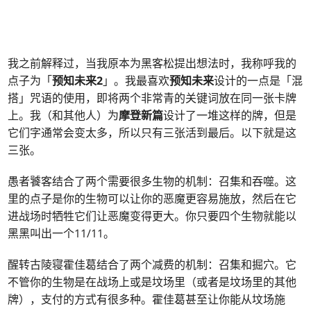
我之前解释过，当我原本为黑客松提出想法时，我称呼我的
点子为「
预知未来2
」。我最喜欢
预知未来
设计的一点是「混
搭」咒语的使用，即将两个非常青的关键词放在同一张卡牌
上。我（和其他人）为
摩登新篇
设计了一堆这样的牌，但是
它们字通常会变太多，所以只有三张活到最后。以下就是这
三张。
愚者饕客结合了两个需要很多生物的机制：召集和吞噬。这
里的点子是你的生物可以让你的恶魔更容易施放，然后在它
进战场时牺牲它们让恶魔变得更大。你只要四个生物就能以
黑黑叫出一个11/11。
醒转古陵寝霍佳葛结合了两个减费的机制：召集和掘穴。它
不管你的生物是在战场上或是坟场里（或者是坟场里的其他
牌），支付的方式有很多种。霍佳葛甚至让你能从坟场施