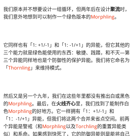
我们原本并不想要设计一组循环，但两年后在设计
聚流
时，
我们意外地想到可以制作一个绿色版本的
Morphling
。
它同样也有「1: +1/-1」和「1: -1/+1」的异能，但它其他的
三个能力就是绿色能使用的东西：敏捷、践踏，和不灭—第
三个异能同样地也是个防御性的保护异能。我们将它命名为
「
Thornling
」来维持模式。
然后又是另一个九年，我们在这些年里都没有推出白或黑色
的
Morphling
。最后，在
火线齐心
里，我们找到了能制作白
色
Morphling
的好地方。它一样拥有「1：+1/-1」和
「1：-1/+1」异能，但我们将这两个合并来省点空间。前两
个异能是警戒（和
Morphling
以及
Torchling
的重置异能类
似）和系命。如果感到快死了，它的防御异能则是能将自己