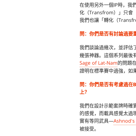
在使用另外一個IP時，
化（Transfrom）」
我們也讓「轉化（Transf
問：
你們是否有討論過要
我們談論過幾次，並評估
幾張神器。這個系列最後
Sage of Lat-Nam
的問題
證明在標準賽中過強，如
問：
你們是否有考慮過在
上？
我們在設計示範套牌時確
的感覺，而載具感覺太過
實有等同武具—
Ashnod's 
被接受。