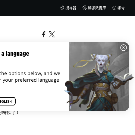
搜寻器
牌张数据库
帐号
 a language
the options below, and we
r your preferred language
NGLISH
的時候了！