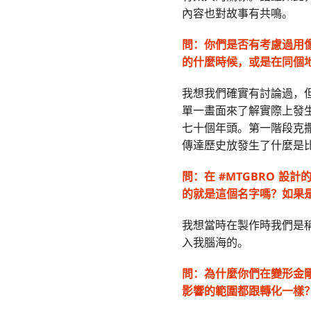
內容也對故事有共鳴。
問：
你們是否有考慮過用
的什麼時候，或是在同個
我想我們確實有討論過，
單一畫面來了解實際上發
七十個年頭。第一階段克
傳達歷史放發生了什麼是
問：在 #MTGBRO 設
的就是這個名字嗎？如果
我想當時在製作時我們是
入我腦海的。
問：
為什麼你們在變形金剛的
影響的範圍都跟轉化一樣