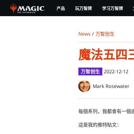
Skip
产品
玩万智牌
学习万智牌
to
main
content
News
/
万智创生
魔法五四
万智创生
2022-12-12
Mark Rosewater
每個系列，我都會有一個
這是我的推特貼文：