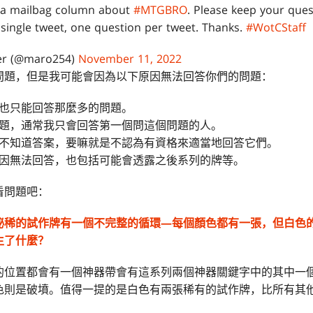
te a mailbag column about
#MTGBRO
. Please keep your que
single tweet, one question per tweet. Thanks.
#WotCStaff
er (@maro254)
November 11, 2022
問題，但是我可能會因為以下原因無法回答你們的問題：
也只能回答那麼多的問題。
題，通常我只會回答第一個問這個問題的人。
不知道答案，要嘛就是不認為有資格來適當地回答它們。
因無法回答，也包括可能會透露之後系列的牌等。
看問題吧：
秘稀的試作牌有一個不完整的循環—每個顏色都有一張，但白色
生了什麼？
的位置都會有一個神器帶會有這系列兩個神器關鍵字中的其中一
色則是破墳。值得一提的是白色有兩張稀有的試作牌，比所有其