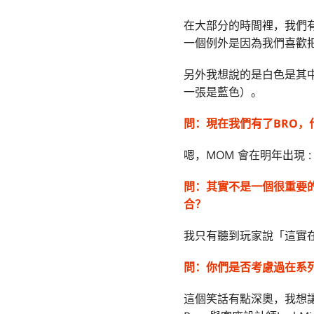
在大部分的時間裡，我們
一個例外是因為我們喜歡把Pl
另外我想說的是白色是其
一張是藍色）。
問：
現在我們有了BRO，
嗯，MOM 會在明年出現 : 
問：
其實不是一個很重要的
合？
我只有聽到玩家說「這實
問：
你們是否考慮過在系列
這個笑話有點深奧，我想讓我來解釋一下