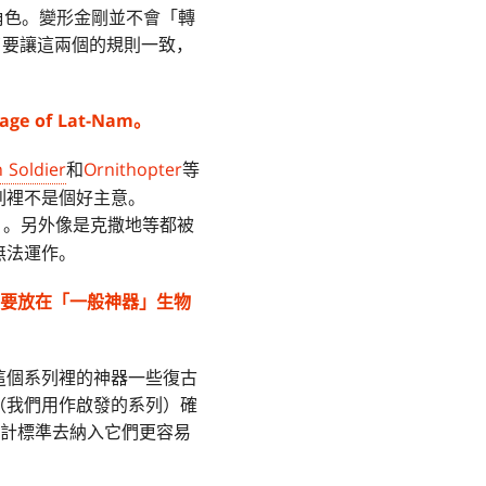
角色。變形金剛並不會「轉
為了要讓這兩個的規則一致，
of Lat-Nam。
n Soldier
和
Ornithopter
等
列裡不是個好主意。
）。另外像是克撒地等都被
無法運作。
主要放在「一般神器」生物
這個系列裡的神器一些復古
（我們用作啟發的系列）確
計標準去納入它們更容易