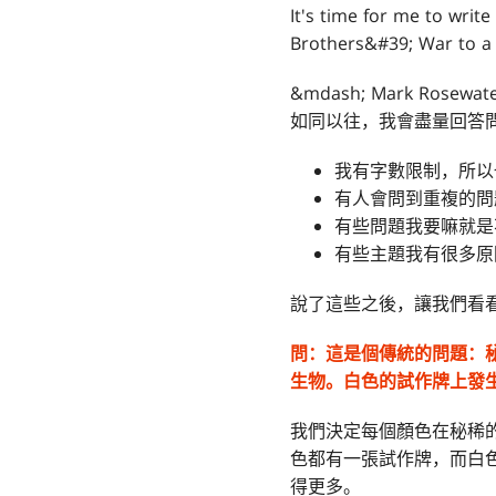
It's time for me to wri
Brothers&#39; War to a 
&mdash; Mark Rosewat
如同以往，我會盡量回答
我有字數限制，所以
有人會問到重複的問
有些問題我要嘛就是
有些主題我有很多原
說了這些之後，讓我們看
問：
這是個傳統的問題：
生物。白色的試作牌上發
我們決定每個顏色在秘稀
色都有一張試作牌，而白
得更多。