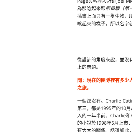
Page與客座設計師Joel M
為那唸起來跟
限量版（第
插畫上面只有一隻生物，所以
唸起來的樣子，所以名字
從設計的角度來說，並沒
上的問題。
問：
現在的團隊裡有多少
之旅。
一個都沒有。Charlie C
第三，都是1995年的10
入的一年半前。Charlie和B
的小說於1998年5月上市
有太大的關係。話雖如此，S