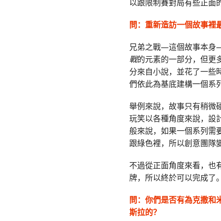
以跟限制賽對局有些正面
問：
重新造訪一個故事裡
兄弟之戰—這個故事本身
戰
的元素的一部分，但更
分來自小說，並花了一些
們依此為基底建構一個系
舉例來說，故事只有稍微
玩笑以各種角度來說，設
般來說，如果一個系列需
跟綠色裡，所以創意團隊
不過從正面角度來看，也
牌，所以終於可以完成了
問：
你們是否有為克撒和
斯拉的？