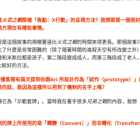
像
火花之戰
那樣「焦點：X行動」的呈現方法？我想那是一個很
地方現在有哪些事情。
但是這個故事的規模要遠比
火花之戰
的時間來得更長。那個故事
生了什麼是非常困難的（除了隨著時間的進程天空有所改變之外
撒和米斯拉都是孩子，第二階段變成成人，而第三階段成了老人
比較好的方法。
計的播客裡有兩次提到你跟Ari 所設計作為「試作（prototype
是的話，是因為這樣所以用到了機制的名字上嗎？
稱它為「示範套牌」。當時我在著手很多
兄弟之戰
的內容，我想
牌上所使用的是「轉變（Convert）」而非轉化（Transfr
？