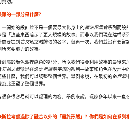
的幫助。
最難的一部分是什麼？
—一開始的設計並不是一個要最大化身上的
魔法風雲會
系列而設
多是「這些東西暗示了更大規模的故事」而非以我們現在建構系
時間要提到
古文明之戰
牌張的名字，但再一次，我們並沒有要嘗
列所需要能力的故事。
碰到屬於顏色派裡綠色的部分，所以我們得要利用故事的最後來
計
兄弟之戰
像是在設計
無疆新宇宙
的系列—故事和角色在設計中
要些什麼，我們可以調整整個世界。舉例來說，在最初的
依尼翠
變為此重塑了整個世界。
有很多很容易就可以處理的內容。舉例來說，玩家多年以來一直
。
米斯拉考慮過除了融合以外的「最終形態」？你們是如何在系列