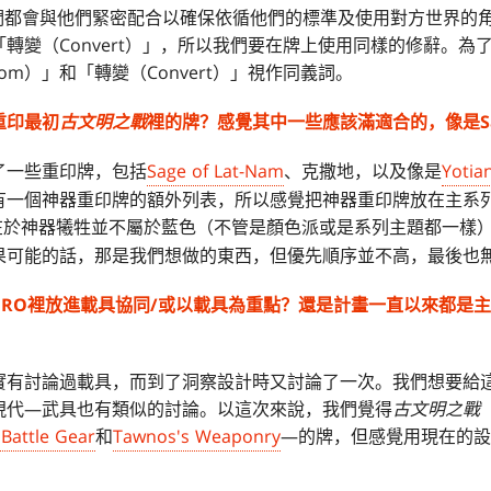
我們都會與他們緊密配合以確保依循他們的標準及使用對方世界的
只會「轉變（Convert）」，所以我們要在牌上使用同樣的修辭。
rom）」和「轉變（Convert）」視作同義詞。
重印最初
古文明之戰
裡的牌？感覺其中一些應該滿適合的，像是Sage 
了一些重印牌，包括
Sage of Lat-Nam
、克撒地，以及像是
Yotia
有一個神器重印牌的額外列表，所以感覺把神器重印牌放在主系
在於神器犧牲並不屬於藍色（不管是顏色派或是系列主題都一樣
果可能的話，那是我們想做的東西，但優先順序並不高，最後也
BRO裡放進載具協同/或以載具為重點？還是計畫一直以來都是
實有討論過載具，而到了洞察設計時又討論了一次。我們想要給
現代—武具也有類似的討論。以這次來說，我們覺得
古文明之戰
Battle Gear
和
Tawnos's Weaponry
—的牌，但感覺用現在的設