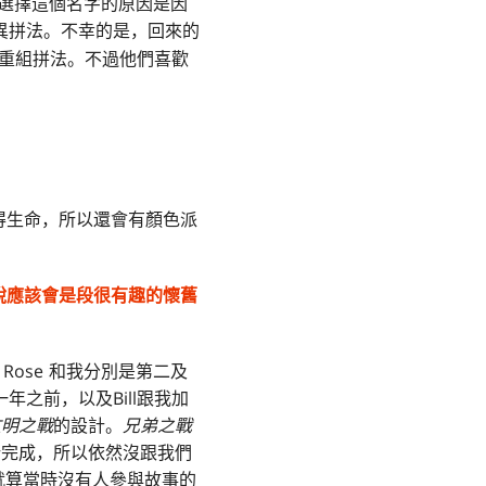
選擇這個名字的原因是因
的重組異拼法。不幸的是，回來的
重組拼法。不過他們喜歡
得生命，所以還會有顏色派
說應該會是段很有趣的懷舊
l Rose 和我分別是第二及
的一年之前，以及Bill跟我加
文明之戰
的設計。
兄弟之戰
b所完成，所以依然沒跟我們
就算當時沒有人參與故事的