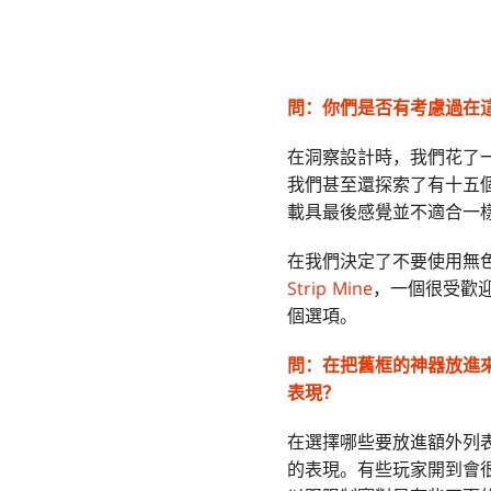
問：
你們是否有考慮過在
在洞察設計時，我們花了
我們甚至還探索了有十五
載具最後感覺並不適合一
在我們決定了不要使用無
Strip Mine
，一個很受歡
個選項。
問：
在把舊框的神器放進
表現？
在選擇哪些要放進額外列
的表現。有些玩家開到會