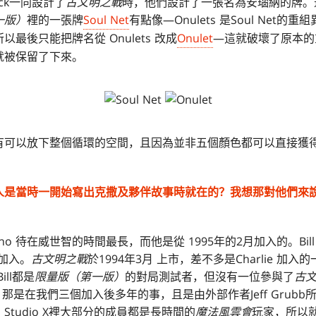
ick一同設計了
古文明之戰
時，他們設計了一張名為安瑙納的牌。
一版）
裡的一張牌
Soul Net
有點像—Onulets 是Soul Net
最後只能把牌名從 Onulets 改成
Onulet
—這就破壞了原本的
就被保留了下來。
有可以放下整個循環的空間，且因為並非五個顏色都可以直接獲
人是當時一開始寫出克撒及夥伴故事時就在的？我想那對他們來
atino 待在威世智的時間最長，而他是從 1995年的2月加入的。Bil
月加入。
古文明之戰
於1994年3月 上市，差不多是Charlie 加入
ill都是
限量版（第一版）
的對局測試者，但沒有一位參與了
古
，那是在我們三個加入後多年的事，且是由外部作者Jeff Grub
tudio X裡大部分的成員都是長時間的
魔法風雲會
玩家，所以