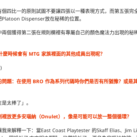
有個四比一的原則試圖不要讓四張以一種表現方式，而第五張完
atoon Dispenser放在秘稀的位置。
中兩個獲得第二張在規則欄裡有專屬自己的顏色魔法力出現的秘
什麼時候會有 MTG 家族裡面的其他成員出現呢？
)
問題：在使用 BRO 作為系列代碼時你們是否有所猶豫？或是
在是太棒了」。
裡放更多安瑙納（Onulet），像是可能可以放一整個循環？
：當East Coast Playtester 的Skaff Elias、Jim Lin