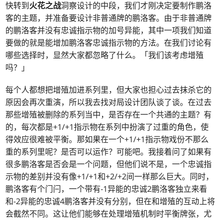
快转到
火花之战
洞察设计的中段，我们才刚决定要制作鹏洛
客的主题，并准备要设计非普通牌的鹏洛客。由于非普通牌
的鹏洛客并没有忠诚指示物的加号异能，其中一项我们知道
要做的就是能增加鹏洛客忠诚指示物的方法。在我们讨论有
哪些选择时，显然大家都忽略了什么。「我们该考虑增殖
吗？」
每个人都想把增殖加进系列里，但大家也担心过去抹杀它的
原因会再次重演，所以我去找对局设计团队谈了谈。在过去
那些增殖被删除的系列当中，是否存在一个共通的主题？有
的，每次都是+1/+1指示物在系列中扮演了过重的角色，使
得效应很难被平衡。那如果在一个+1/+1指示物戏份不那么
重的系列里呢？是否可以运作？可能吧。我接着问了如果有
很多鹏洛客是否会是一个问题，但他们说不是，一个忠诚指
示物的差别并没有像+1/+1和+2/+2间一样那么巨大。同时，
鹏洛客有个门闩，一个带有-1异能的忠诚2鹏洛客独立来看
和-2异能的忠诚4鹏洛客并没有分别，但在和增殖的互动上将
会截然不同。这让他们能够在处理增殖机制时平衡牌张，尤