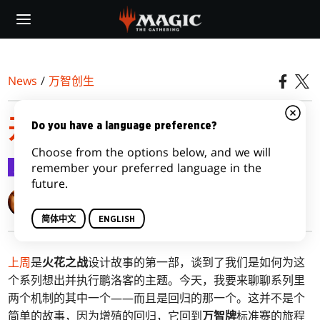
Skip
to
main
content
News
/
万智创生
开始火花之战，第二部
Do you have a language preference?
Choose from the options below, and we will
万智创生
2019-04-08
remember your preferred language in the
future.
Mark Rosewater
简体中文
ENGLISH
上周
是
火花之战
设计故事的第一部，谈到了我们是如何为这
个系列想出并执行鹏洛客的主题。今天，我要来聊聊系列里
两个机制的其中一个——而且是回归的那一个。这并不是个
简单的故事，因为增殖的回归，它回到
万智牌
标准赛的旅程