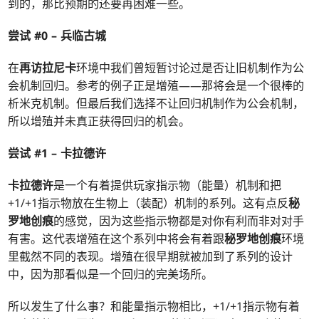
到的，那比预期的还要再困难一些。
尝试 #0 –
兵临古城
在
再访拉尼卡
环境中我们曾短暂讨论过是否让旧机制作为公
会机制回归。参考的例子正是增殖——那将会是一个很棒的
析米克机制。但最后我们选择不让回归机制作为公会机制，
所以增殖并未真正获得回归的机会。
尝试 #1 –
卡拉德许
卡拉德许
是一个有着提供玩家指示物（能量）机制和把
+1/+1指示物放在生物上（装配）机制的系列。这有点反
秘
罗地创痕
的感觉，因为这些指示物都是对你有利而非对对手
有害。这代表增殖在这个系列中将会有着跟
秘罗地创痕
环境
里截然不同的表现。增殖在很早期就被加到了系列的设计
中，因为那看似是一个回归的完美场所。
所以发生了什么事？和能量指示物相比，+1/+1指示物有着