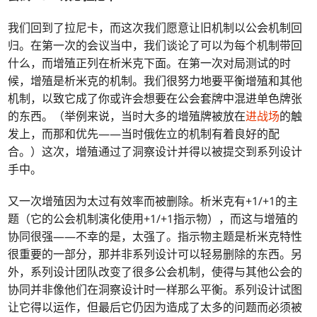
我们回到了拉尼卡，而这次我们愿意让旧机制以公会机制回
归。在第一次的会议当中，我们谈论了可以为每个机制带回
什么，而增殖正列在析米克下面。在第一次对局测试的时
候，增殖是析米克的机制。我们很努力地要平衡增殖和其他
机制，以致它成了你或许会想要在公会套牌中混进单色牌张
的东西。（举例来说，当时大多的增殖牌被放在
进战场
的触
发上，而那和优先——当时俄佐立的机制有着良好的配
合。）这次，增殖通过了洞察设计并得以被提交到系列设计
手中。
又一次增殖因为太过有效率而被删除。析米克有+1/+1的主
题（它的公会机制演化使用+1/+1指示物），而这与增殖的
协同很强——不幸的是，太强了。指示物主题是析米克特性
很重要的一部分，那并非系列设计可以轻易删除的东西。另
外，系列设计团队改变了很多公会机制，使得与其他公会的
协同并非像他们在洞察设计时一样那么平衡。系列设计试图
让它得以运作，但最后它仍因为造成了太多的问题而必须被