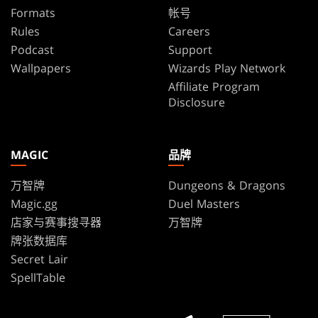
Formats
帐号
Rules
Careers
Podcast
Support
Wallpapers
Wizards Play Network
Affiliate Program
Disclosure
MAGIC
品牌
万智牌
Dungeons & Dragons
Magic.gg
Duel Masters
店家与赛事搜寻器
万智牌
牌张数据库
Secret Lair
SpellTable