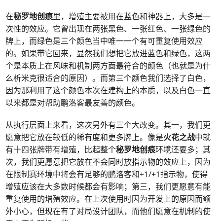
在
秘罗地创痕
里，增殖主要被用在蓝色和神器上，大多是一
次性的效应。它曾出现在两张黑色、一张红色、一张绿色的
牌上，而绿色是三个颜色当中唯一一个有可重复使用效应
的。如果带它回来，显然我们想把它放进蓝色和绿色，这两
个是本质上在风味和机制两方面最符合的颜色（也就是为什
么析米克很适合的原因）。而第三个颜色我们选择了白色，
因为那利用了这个颜色本次在建构上的本质，以及白色一直
以来都是对帮助鹏洛客最友善的颜色。
从执行层面上来看，这次另外有三个大改变。其一，我们更
愿意把它放在较低的稀有度和更多牌上。像是
火花之战
中就
有十四张牌带有增殖，比起整个
秘罗地创痕
环境还要多；其
次，我们更愿意把它放在不会同时放指示物的效应上，因为
在限制赛环境中将会有足够的鹏洛客和+1/+1指示物，使得
增殖应该在大多数时候都会有影响；第三，我们更愿意有能
重复使用的增殖效应。在上次使用时因为开发上的原因而额
外小心，但现在有了对局设计团队，而他们愿意在机制的使