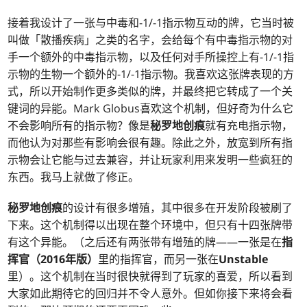
接着我设计了一张与中毒和-1/-1指示物互动的牌，它当时被
叫做「散播疾病」之类的名字，会给每个有中毒指示物的对
手一个额外的中毒指示物，以及任何对手所操控上有-1/-1指
示物的生物一个额外的-1/-1指示物。我喜欢这张牌表现的方
式，所以开始制作更多类似的牌，并最终把它转成了一个关
键词的异能。Mark Globus喜欢这个机制，但好奇为什么它
不会影响所有的指示物？像是
秘罗地创痕
就有充电指示物，
而他认为对那些有影响会很有趣。除此之外，放宽到所有指
示物会让它能与过去兼容，并让玩家利用来发明一些疯狂的
东西。我马上就做了修正。
秘罗地创痕
的设计有很多增殖，其中很多在开发阶段被刷了
下来。这个机制得以出现在整个环境中，但只有十四张牌带
有这个异能。（之后还有两张带有增殖的牌——一张是在
指
挥官（2016年版）
里的指挥官，而另一张在
Unstable
里）。这个机制在当时很快就得到了玩家的喜爱，所以看到
大家如此期待它的回归并不令人意外。但如你接下来将会看