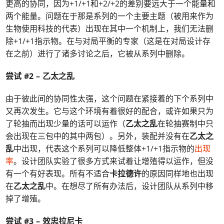
更高的协同，因为+1/+1和+2/+2的差别要远大于一个能量和
两个能量。问题在于那是系列的一个主要主题（被用来作为
生物使用科技的代表）出现在其中一个机制上，我们无法删
除+1/+1指示物。在与对局平衡的专家（这是在对局设计存
在之前）进行了诸多讨论之后，它被从系列中删除。
尝试 #2 –
乙太之乱
由于彼此间的协同性太强，这个问题在紧接着的下个系列中
又再次发生。它与这个环境有着很好的配合，或许如果只为
了轮抽而出现少量的话可以运作（
乙太之乱
在轮抽赛制中只
会出现在三包中的其中两包）。另外，装配并没有在
乙太之
乱
中出现，代表这个系列可以降低整体+1/+1指示物的
出现
率
。设计团队实验了很多方式来试着让增殖得以运作，但没
有一个有好表现。所有不适合
卡拉德许
的原因同样地也出现
在
乙太之乱
中。在想尽了所有办法后，设计团队从系列中移
掉了增殖。
尝试 #3 –
效忠拉尼卡