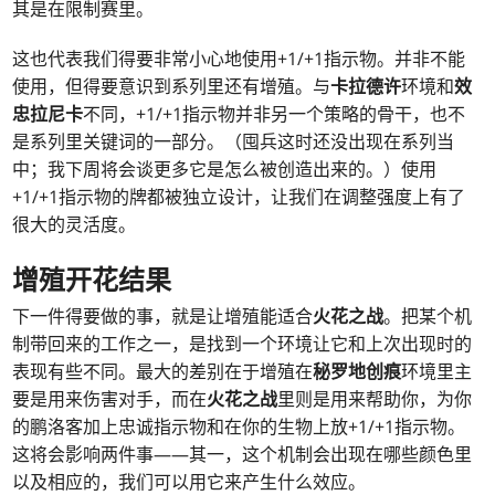
其是在限制赛里。
这也代表我们得要非常小心地使用+1/+1指示物。并非不能
使用，但得要意识到系列里还有增殖。与
卡拉德许
环境和
效
忠拉尼卡
不同，+1/+1指示物并非另一个策略的骨干，也不
是系列里关键词的一部分。（囤兵这时还没出现在系列当
中；我下周将会谈更多它是怎么被创造出来的。）使用
+1/+1指示物的牌都被独立设计，让我们在调整强度上有了
很大的灵活度。
增殖开花结果
下一件得要做的事，就是让增殖能适合
火花之战
。把某个机
制带回来的工作之一，是找到一个环境让它和上次出现时的
表现有些不同。最大的差别在于增殖在
秘罗地创痕
环境里主
要是用来伤害对手，而在
火花之战
里则是用来帮助你，为你
的鹏洛客加上忠诚指示物和在你的生物上放+1/+1指示物。
这将会影响两件事——其一，这个机制会出现在哪些颜色里
以及相应的，我们可以用它来产生什么效应。