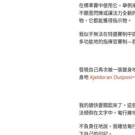
在標準賽中使用它，舉例
不願意閃爍或讓法力全躺
物，它都能獲得指示物。
我似乎無法在特選賽制中
多功能地的指揮官賽制—
發現自己再次被一張變身
身地
Kjeldoran Outpost
我的牆快要關起來了，這
法傾倒在文字中。匍行瘠
不負責任地說，我確信匍
下自己的印記。