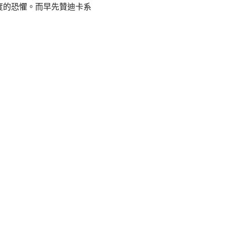
度的恐懼。而早先贊迪卡系