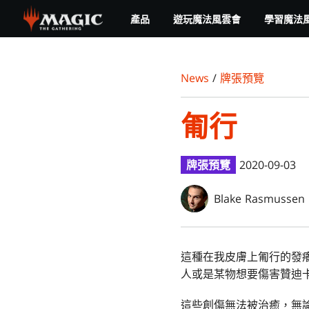
Skip
產品
遊玩魔法風雲會
學習魔法
to
main
content
News
/
牌張預覽
匍行
牌張預覽
2020-09-03
Blake Rasmussen
這種在我皮膚上匍行的發
人或是某物想要傷害贊迪
這些創傷無法被治癒，無