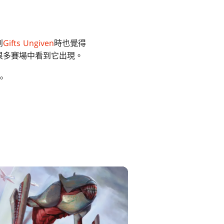
到
Gifts Ungiven
時也覺得
很多賽場中看到它出現。
。