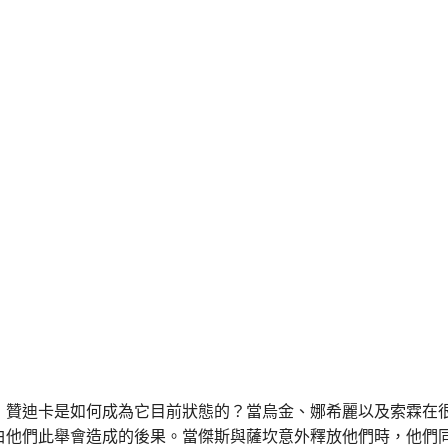
，贊迪卡是如何成為它目前狀態的？當烏金、娜希麗以及索霖在
白他們此舉會造成的後果。當傑斯與薩坎意外釋放他們時，他們