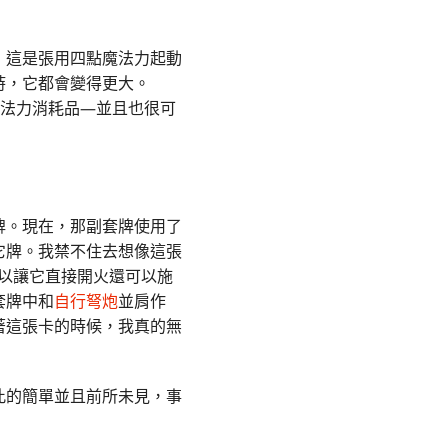
，這是張用四點魔法力起動
時，它都會變得更大。
法力消耗品—並且也很可
牌。現在，那副套牌使用了
它牌。我禁不住去想像這張
可以讓它直接開火還可以施
套牌中和
自行弩炮
並肩作
著這張卡的時候，我真的無
此的簡單並且前所未見，事