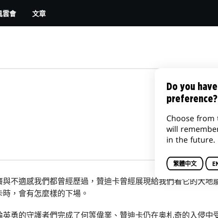
文章
風雲會
Do you have
preference?
Choose from 
will remembe
in the future.
繁體中文
E
癢與不適感我們都曾經歷過，贊迪卡曾經展現給我們看它的大地
卡時，會有怎麼樣的下場。
論英勇的守護者們完成了何等偉業、贊迪卡仍在奥札奇的入侵中