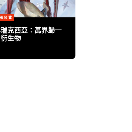
張預覽
非瑞克西亞：萬界歸一
的衍生物