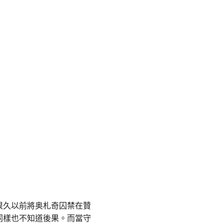
很久以前將奥札奇囚禁在贊
同樣也不知道後果。而當守