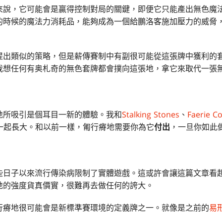
來說，它可能會是贏得控制對局的關鍵，即便它只能產出無色魔
的時候的魔法力消耗品，能夠成為一個給鵬洛客施加壓力的威脅
提出類似的策略，但是薪傳賽制中有副很可能從這張牌中獲利的
我想任何有奥札奇的無色套牌都會撲向這張地，拿它來取代一張
地所吸引是個耳目一新的體驗。我和
Stalking Stones
、
Faerie C
一起長大。和以前一樣，匍行瘠地需要你為它
付出
，一旦你如此
些日子以來流行傳染病限制了實體遊戲。這或許會讓這篇文章看
地的強度貨真價實，很難再去做任何的誇大。
行瘠地很可能會是新標準賽環境的定義牌之一。就像是之前的
易