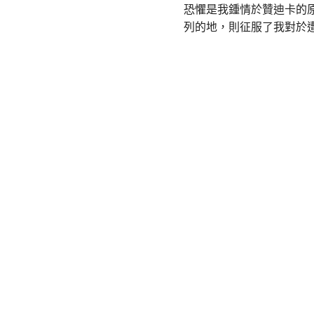
恐懼是我鍾情於贊迪卡的
列的地，則征服了我對於