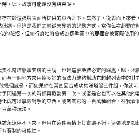
坦時，嗯、故事可能還沒有結束呢。
麼存在於這張牌表面所提供的東西之下。當然了，從表面上來看
點低調。但這是我們之前從未見過的起動方式。當你每次起動它
似的花招，但匍行瘠地將會成為標準賽中的
那個
會被實際使用的
代奥札奇塔脈爐套牌的主調，也是這張地牌必定的歸處，嗯、地
，而有一個地方來用掉多餘的魔法力能夠幫助它超越列表中的其
合施放幾個威脅，而如果你在第四回合成功集滿塔脈三件組，你就
對手閃過第一次的時候再發動第二次。或者是它也可以在其他的
轉化成可以擊殺對手的東西。或者其它的一百萬種組合。在我看
一百萬種玩法。
應該永遠停不下來，但用在這件事情上其實還不錯。這張地是如
所有賽制的可能性。