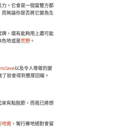
法力。它會是一個當雙方都
，而無論你是否將它變為生
套牌，還有能夠用上盡可能
無色地或是
荒野
。
onclave
以及令人尊敬的變
做了就會得到豐厚回報。
起來有點脫節，而我已將想
形地窖
，匍行瘠地絕對會留