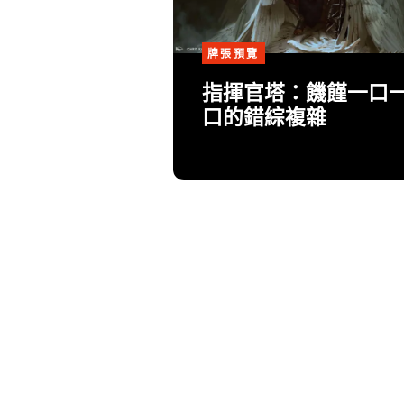
牌張預覽
指揮官塔：饑饉一口
口的錯綜複雜