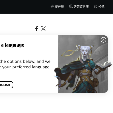
搜尋器
牌張資料庫
帳號
 a language
the options below, and we
r your preferred language
0 日跟十一月 6 日，我
NGLISH
中的每個「傳奇」—好吧，