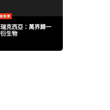
張預覽
非瑞克西亞：萬界歸一
的衍生物