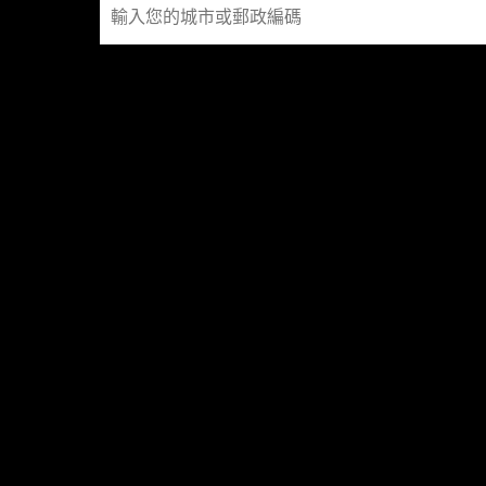
尋
找
店
家
社交媒體