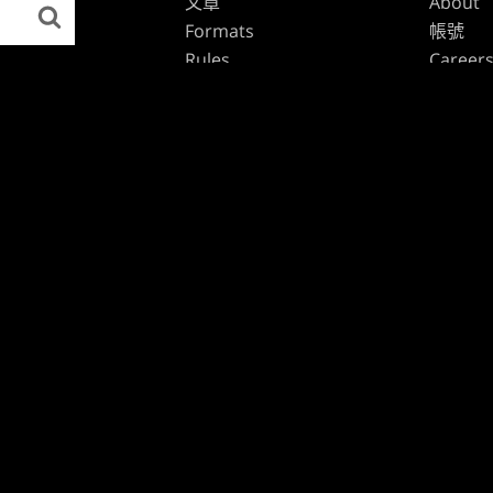
文章
About
Formats
帳號
Rules
Career
Podcast
Suppor
Wallpapers
Wizards
Affilia
Disclos
品牌
Dungeons & Dragons
Duel Masters
魔法風雲會