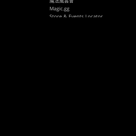
魔法風雲會
Magic.gg
s
Store & Events Locator
t
卡牌資料庫
 Play Network
Secret Lair
te Program
SpellTable
ure