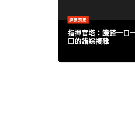
牌張預覽
指揮官塔：饑饉一口
口的錯綜複雜