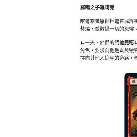
羅噶之子羅噶克
喀爾寨鬼崽把巨龍普羅許
焚燒，並散播一切的恐懼
有一天，他們的領袖羅噶
角色，要求向他進貢及犧
擇向其他人掠奪的道路，