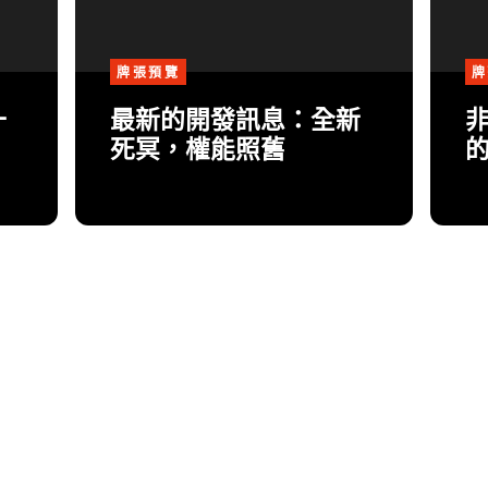
牌張預覽
牌
一
最新的開發訊息：全新
死冥，權能照舊