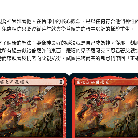
視為神崇拜著他。在信仰中的核心概念，是以任何符合他們神性
。鬼崽相信只要遵從這些就會從普羅許的蛋中以龍的樣貌重生。
有了個新的想法：要像神最好的辦法就是自己成為神。從那一刻
牲所有過去獻給普羅許的東西。羅噶的兒子羅噶克不忍看著父親
轉而帶領著反抗者向父親抗衡，試圖把喀爾寨的鬼崽們帶回「正