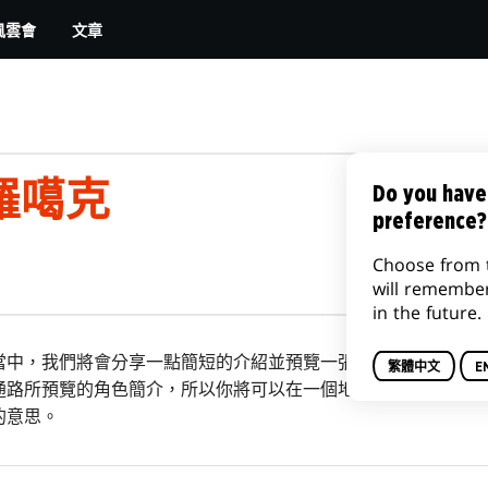
文章
風雲會
羅噶克
Do you have
preference?
Choose from 
will remembe
in the future.
當中，我們將會分享一點簡短的介紹並預覽一張新牌。接著在十月 3
繁體中文
E
通路所預覽的角色簡介，所以你將可以在一個地方同時知道系列
的意思。