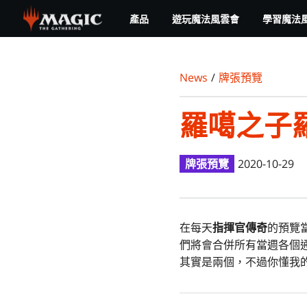
Skip
產品
遊玩魔法風雲會
學習魔法
to
main
content
News
/
牌張預覽
羅噶之子
牌張預覽
2020-10-29
在每天
指揮官傳奇
的預覽
們將會合併所有當週各個
其實是兩個，不過你懂我