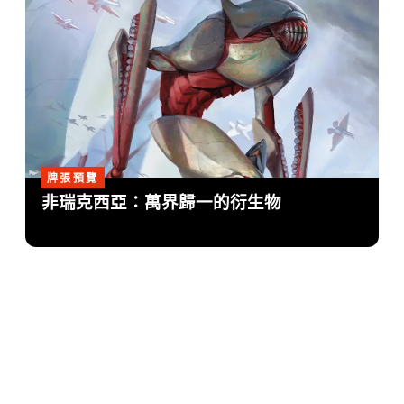
牌張預覽
非瑞克西亞：萬界歸一的衍生物