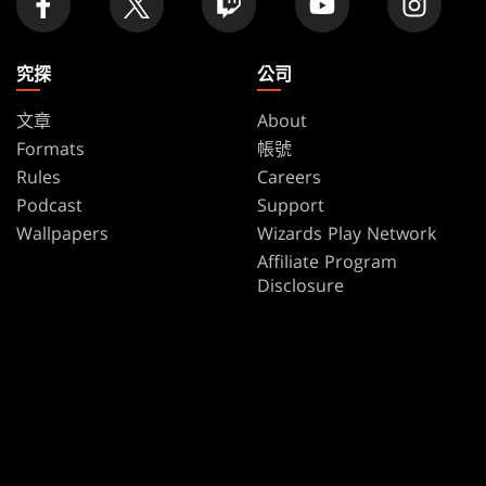
究探
公司
文章
About
Formats
帳號
Rules
Careers
Podcast
Support
Wallpapers
Wizards Play Network
Affiliate Program
Disclosure
MAGIC
品牌
魔法風雲會
Dungeons & Dragons
Magic.gg
Duel Masters
Store & Events Locator
魔法風雲會