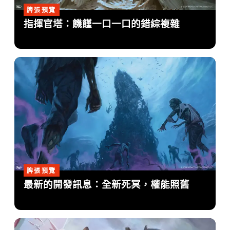
牌張預覽
指揮官塔：饑饉一口一口的錯綜複雜
牌張預覽
最新的開發訊息：全新死冥，權能照舊