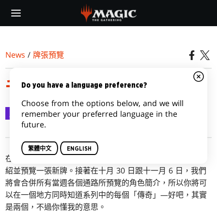
Skip
to
main
content
News
/
牌張預覽
千面客逆島
Do you have a language preference?
Choose from the options below, and we will
牌張預覽
2020-11-04
remember your preferred language in the
future.
繁體中文
ENGLISH
在每天
指揮官傳奇
的預覽當中，我們將會分享一點簡短的介
紹並預覽一張新牌。接著在十月 30 日跟十一月 6 日，我們
將會合併所有當週各個通路所預覽的角色簡介，所以你將可
以在一個地方同時知道系列中的每個「傳奇」—好吧，其實
是兩個，不過你懂我的意思。