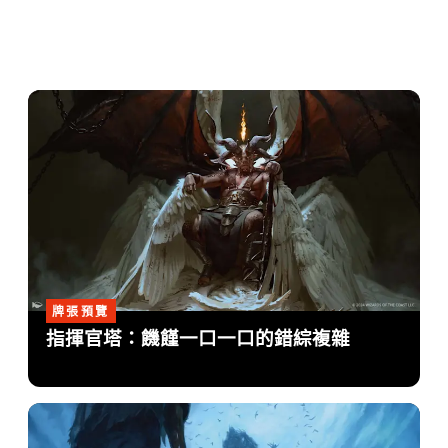
牌張預覽
指揮官塔：饑饉一口一口的錯綜複雜