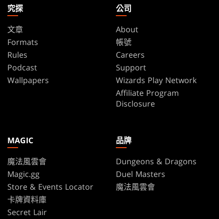
究探
公司
文章
About
Formats
帳號
Rules
Careers
Podcast
Support
Wallpapers
Wizards Play Network
Affiliate Program
Disclosure
MAGIC
品牌
魔法風雲會
Dungeons & Dragons
Magic.gg
Duel Masters
Store & Events Locator
魔法風雲會
卡牌資料庫
Secret Lair