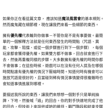
如果你正在看這篇文章， 應該知道
魔法風雲會
的基本規則。
然而魔鬼藏在細節裡，現在讓我們來看一些細節的東西。
擁有
優先權
代表輪到你做事－不管你是不是有事要做。最簡
單的一個解釋方法就是任何東西發生的時間點（咒語、異
能、攻擊、阻擋、或從一個步驟進行到下一個步驟），每個
玩家都會獲得優先權。如果雙方都不做事，回合就會進行下
去，然後再重複同樣的步驟。大多數擁有優先權的時間你都
不會做事；在這些時候，遊戲可以在沒有任何人提及在哪個
時間點誰有優先權的情況下壓縮時間。知道何時有機會可以
施放咒語是很好的，且當碰到稀有情況事情變得很複雜時也
會知道事情進展到哪裡。
要描述我所說的東西，讓我們來想想一個對手只是單純抽
牌，下地，然後喊「過」的回合。你的對手快速地完成了他
的回合，但技術上來說他或她的維持、戰鬥階段和結束步驟