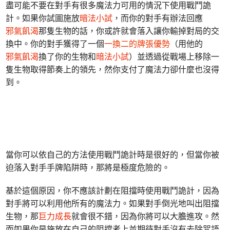
盡可能不要在對手有很多魔法力可用的情況下使用戰鬥詭
計。如果你試圖施放
暗法小試
，而你的對手有辦法回應
邪氣飢渴
那隻生物的話，你或許就會落入讓你輸掉對局的交
換中。你的對手獲得了一個
一換二的牌張優勢
（用他的
邪氣飢渴
換了你的生物和
暗法小試
）並透過從戰場上移除一
隻生物取得節奏上的領先，然你支付了魔法力卻什麼也沒得
到。
當你可以依自己的方法使用戰鬥詭計時是很好的，但當你被
迫落入對手手牌陷阱時，那將是極度危險的。
基於這個原因，你不應該計劃在阻擋時使用戰鬥詭計，因為
對手將可以利用他所有的魔法力。如果對手倒光地叫出阻擋
生物，那
巨力成長
就會很不錯，因為你將可以大膽進攻。然
而如果你是施放在自己的阻擋者上並期待對手沒有去除咒語