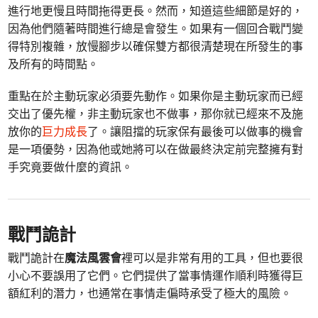
進行地更慢且時間拖得更長。然而，知道這些細節是好的，
因為他們隨著時間進行總是會發生。如果有一個回合戰鬥變
得特別複雜，放慢腳步以確保雙方都很清楚現在所發生的事
及所有的時間點。
重點在於主動玩家必須要先動作。如果你是主動玩家而已經
交出了優先權，非主動玩家也不做事，那你就已經來不及施
放你的
巨力成長
了。讓阻擋的玩家保有最後可以做事的機會
是一項優勢，因為他或她將可以在做最終決定前完整擁有對
手究竟要做什麼的資訊。
戰鬥詭計
戰鬥詭計在
魔法風雲會
裡可以是非常有用的工具，但也要很
小心不要誤用了它們。它們提供了當事情運作順利時獲得巨
額紅利的潛力，也通常在事情走偏時承受了極大的風險。