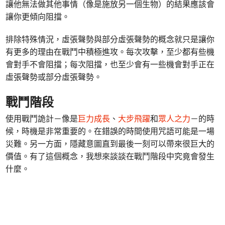
讓他無法做其他事情（像是施放另一個生物）的結果應該會
讓你更傾向阻擋。
排除特殊情況，虛張聲勢與部分虛張聲勢的概念就只是讓你
有更多的理由在戰鬥中積極進攻。每次攻擊，至少都有些機
會對手不會阻擋；每次阻擋，也至少會有一些機會對手正在
虛張聲勢或部分虛張聲勢。
戰鬥階段
使用戰鬥詭計－像是
巨力成長
、
大步飛躍
和
眾人之力
－的時
候，時機是非常重要的。在錯誤的時間使用咒語可能是一場
災難。另一方面，隱藏意圖直到最後一刻可以帶來很巨大的
價值。有了這個概念，我想來談談在戰鬥階段中究竟會發生
什麼。