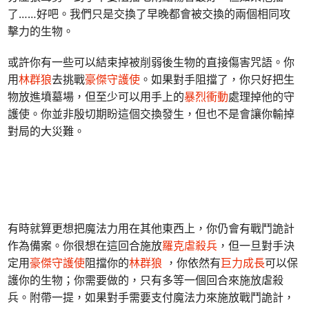
了……好吧。我們只是交換了早晚都會被交換的兩個相同攻
擊力的生物。
或許你有一些可以結束掉被削弱後生物的直接傷害咒語。你
用
林群狼
去挑戰
豪傑守護使
。如果對手阻擋了，你只好把生
物放進墳墓場，但至少可以用手上的
暴烈衝動
處理掉他的守
護使。你並非殷切期盼這個交換發生，但也不是會讓你輸掉
對局的大災難。
有時就算更想把魔法力用在其他東西上，你仍會有戰鬥詭計
作為備案。你很想在這回合施放
羅克虐殺兵
，但一旦對手決
定用
豪傑守護使
阻擋你的
林群狼
，你依然有
巨力成長
可以保
護你的生物；你需要做的，只有多等一個回合來施放虐殺
兵。附帶一提，如果對手需要支付魔法力來施放戰鬥詭計，