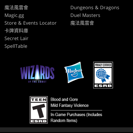
魔法風雲會
Dungeons & Dragons
Magic.gg
Duel Masters
Store & Events Locator
魔法風雲會
卡牌資料庫
Secret Lair
SpellTable