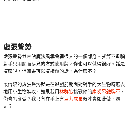
虛張聲勢
虛張聲勢並未佔
魔法風雲會
裡很大的一個部分。就算不欺騙
對手只用顯而易見的方式使用牌，你也可以做得很好。話是
這麼說，但如果可以這樣做的話，為什麼不？
最傳統的虛張聲勢就是在遊戲前期面對對手的大生物時無畏
地用小生物進攻。如果我用
林群狼
挑戰你的
庫忒昂雜牌軍
，
你會怎麼做？我只有在手上有
巨力成長
時才會如此做，還
是？