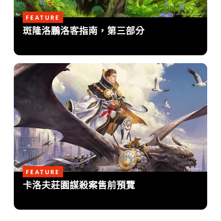
FEATURE
斑隆洛鵬洛客指南，第三部分
FEATURE
卡洛夫莊園謀殺案售前預覽