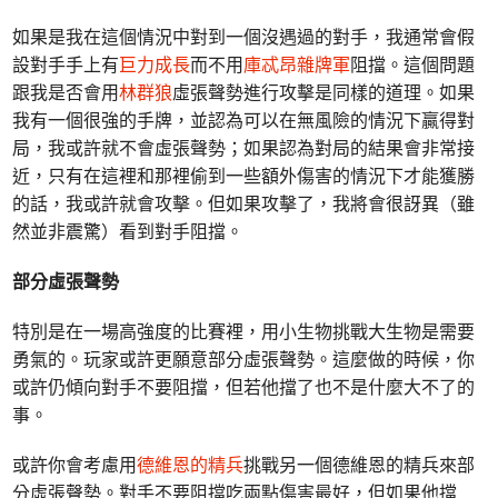
如果是我在這個情況中對到一個沒遇過的對手，我通常會假
設對手手上有
巨力成長
而不用
庫忒昂雜牌軍
阻擋。這個問題
跟我是否會用
林群狼
虛張聲勢進行攻擊是同樣的道理。如果
我有一個很強的手牌，並認為可以在無風險的情況下贏得對
局，我或許就不會虛張聲勢；如果認為對局的結果會非常接
近，只有在這裡和那裡偷到一些額外傷害的情況下才能獲勝
的話，我或許就會攻擊。但如果攻擊了，我將會很訝異（雖
然並非震驚）看到對手阻擋。
部分虛張聲勢
特別是在一場高強度的比賽裡，用小生物挑戰大生物是需要
勇氣的。玩家或許更願意部分虛張聲勢。這麼做的時候，你
或許仍傾向對手不要阻擋，但若他擋了也不是什麼大不了的
事。
或許你會考慮用
德維恩的精兵
挑戰另一個德維恩的精兵來部
分虛張聲勢。對手不要阻擋吃兩點傷害最好，但如果他擋