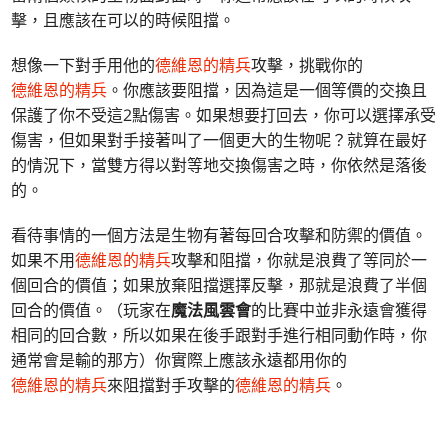
擊，且應該在可以的時候阻擋。
想像一下對手用他的
德維恩的精兵
攻擊，挑戰你的
德維恩的精兵
。你應該要阻擋，因為這是一個等價的交換且
保護了你不受這2點傷害。如果想要打回去，你可以選擇承受
傷害，但如果對手接著叫了一個更大的生物呢？就算在最好
的情況下，當雙方得以對等地交換傷害之時，你依然是落後
的。
看待事情的一個方法是生物有著每回合攻擊和防禦的價值。
如果不用
德維恩的精兵
攻擊和阻擋，你就是浪費了等同於一
個回合的價值；如果放棄阻擋選擇反擊，那就是浪費了半個
回合的價值。（玩家在
魔法風雲會
的比賽中並非永遠會獲得
相同的回合數，所以如果在後手跟對手進行相同動作時，你
通常會是輸的那方）你實際上應該永遠都用你的
德維恩的精兵
來阻擋對手攻擊的
德維恩的精兵
。