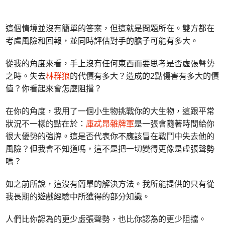
這個情境並沒有簡單的答案，但這就是問題所在。雙方都在
考慮風險和回報，並同時評估對手的膽子可能有多大。
從我的角度來看，手上沒有任何東西而要思考是否虛張聲勢
之時。失去
林群狼
的代價有多大？造成的2點傷害有多大的價
值？你看起來會怎麼阻擋？
在你的角度，我用了一個小生物挑戰你的大生物，這跟平常
狀況不一樣的點在於：
庫忒昂雜牌軍
是一張會隨著時間給你
很大優勢的強牌。這是否代表你不應該冒在戰鬥中失去他的
風險？但我會不知道嗎，這不是把一切變得更像是虛張聲勢
嗎？
如之前所說，這沒有簡單的解決方法。我所能提供的只有從
我長期的遊戲經驗中所獲得的部分知識。
人們比你認為的更少虛張聲勢，也比你認為的更少阻擋。