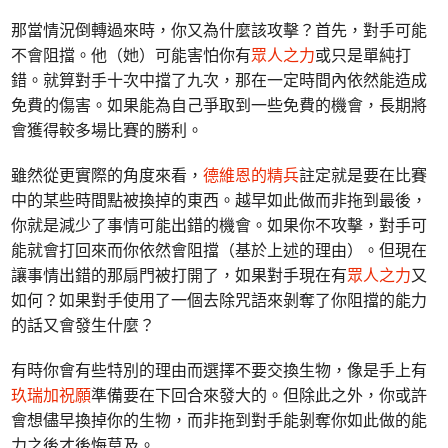
那當情況倒轉過來時，你又為什麼該攻擊？首先，對手可能
不會阻擋。他（她）可能害怕你有
眾人之力
或只是單純打
錯。就算對手十次中擋了九次，那在一定時間內依然能造成
免費的傷害。如果能為自己爭取到一些免費的機會，長期將
會獲得較多場比賽的勝利。
雖然從更實際的角度來看，
德維恩的精兵
註定就是要在比賽
中的某些時間點被換掉的東西。越早如此做而非拖到最後，
你就是減少了事情可能出錯的機會。如果你不攻擊，對手可
能就會打回來而你依然會阻擋（基於上述的理由）。但現在
讓事情出錯的那扇門被打開了，如果對手現在有
眾人之力
又
如何？如果對手使用了一個去除咒語來剝奪了你阻擋的能力
的話又會發生什麼？
有時你會有些特別的理由而選擇不要交換生物，像是手上有
玖瑞加祝願
準備要在下回合來發大的。但除此之外，你或許
會想儘早換掉你的生物，而非拖到對手能剝奪你如此做的能
力之後才後悔莫及。