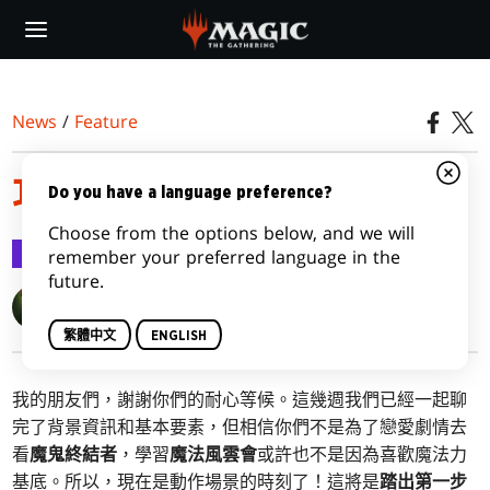
Skip
to
main
content
News
/
Feature
攻擊與阻擋
Do you have a language preference?
Choose from the options below, and we will
Feature
2015-07-27
remember your preferred language in the
future.
Reid Duke
繁體中文
ENGLISH
我的朋友們，謝謝你們的耐心等候。這幾週我們已經一起聊
完了背景資訊和基本要素，但相信你們不是為了戀愛劇情去
看
魔鬼終結者
，學習
魔法風雲會
或許也不是因為喜歡魔法力
基底。所以，現在是動作場景的時刻了！這將是
踏出第一步