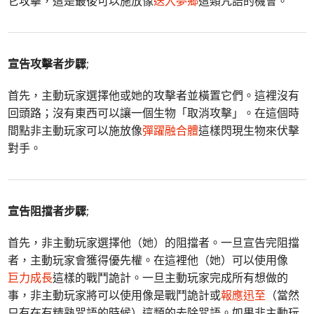
它攻擊，這是最後可以施放像
送入夢鄉
這類咒語的機會。
宣告攻擊者步驟
;
首先，主動玩家選擇他或她的攻擊者並橫置它們。這裡沒有
回頭路；沒有東西可以讓一個生物「取消攻擊」。在這個時
間點非主動玩家可以施放像
彈躍融合體
這樣閃現生物來伏擊
對手。
宣告阻擋者步驟
;
首先，非主動玩家選擇他（她）的阻擋者。一旦宣告完阻擋
者，主動玩家會獲得優先權。在這裡他（她）可以使用像
巨力成長
這樣的戰鬥詭計。一旦主動玩家完成所有想做的
事，非主動玩家將可以使用像是戰鬥詭計或
報應迅至
（當然
只有在有精熟咒語的時候）這類的去除咒語。如果非主動玩