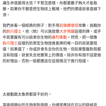
讓生命值變得太低？不管怎麼樣，你都要膽子夠大才能取
勝。如果你不願意把生物送上戰場，他們的價值就會直線下
滑。
我們來看一個經典的例子：對手用
前鋒團僧侶
攻擊，挑戰你
的
鈎爪隱士
。他（她）可以施放像
大步飛躍
這樣的牌，或手
中其實握有可以結束你生物的
暴烈衝動
。然而，把一個像
鈎爪隱士
這樣的防禦型生物放進套牌的唯一目的就是要阻
擋！如果擋了，你或許會失去你的生物，但如果整盤對局都
沒有阻擋，就會失去他實質上的價值。除非你有個不這麼做
的好理由，否則一般都應該在這個情況下進行阻擋。
太被動跟太魯莽都是不好的。
當兩個類似的生物面對面時，你通常應該在可以的時候攻