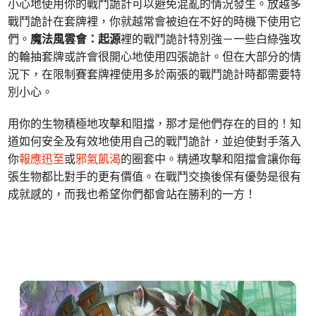
小心地使用你的戰鬥詭計可以避免混亂的情況發生。放越多
戰鬥詭計在套牌裡，你就越常會被迫在不好的時機下使用它
們。
魔法風雲會：起源
裡的戰鬥詭計特別強－一些白綠強攻
的輪抽套牌或許會很開心地使用四張詭計。但在大部分的情
況下，在限制賽套牌裡使用多於兩張的戰鬥詭計時都需要特
別小心。
用你的生物積極地攻擊和阻擋，那才是他們存在的目的！知
道如何安全及有效地使用自己的戰鬥詭計，並迫使對手落入
你
報應迅至
或
邪氣飢渴
的圈套中。精通攻擊和阻擋會讓你每
張生物都比對手的更有價值。在戰鬥交換後保有優勢是很有
成就感的，而我也希望你們都會站在勝利的一方！