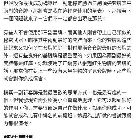
但假設你最後成功構築出一副能穩定勝過三副頂尖套牌其中
兩副的套牌（那將會是我在這裡會使用的量表）。那接著下
一個問題就來了－它們不一定都會出現在那兒。
有些人不會使用那三副套牌，而其他人則會帶上自己類似的
秘密武器，瞄準其中兩副最好的套牌而來。你的套牌跟這些
比起來又如何？在套牌裡除了對付那兩套套牌最好的套牌之
外，還有些良好的基礎牌是很重要的。如果因為兩副最好的
套牌都是紅底，你就使用了正編有八張剋紅生物牌的套牌的
話，那當你在對上一些沒有大量生物的罕見套牌時，那些牌
就會對你造成傷害。
構築一副新套牌是我最喜歡的思考方式，也是最有趣的一
個，但我發現它需要極為小心翼翼地處理。它可以起到很好
的作用，你只需要很確定自己在做什麼。如果你能成功，可
能就會成為比賽中排名的前段班，這讓為此所做的嘗試跟努
力都很值得。