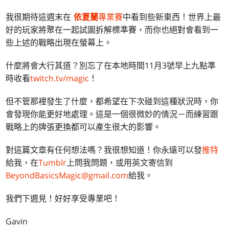
我很期待這週末在
依夏蘭
專業賽
中看到些新東西！世界上最
好的玩家將聚在一起試圖拆解標準賽，而你也絕對會看到一
些上述的戰略出現在螢幕上。
什麼將會大行其道？別忘了在本地時間11月3號早上九點準
時收看
twitch.tv/magic
！
但不管那裡發生了什麼，都希望在下次碰到這種狀況時，你
會發現你能更好地處理。這是一個很微妙的情況－而練習跟
戰略上的牌張更換都可以產生很大的影響。
對這篇文章有任何想法嗎？我很想知道！你永遠可以發
推特
給我，在
Tumblr
上問我問題，或用英文寄信到
BeyondBasicsMagic@gmail.com
給我。
我們下週見！好好享受專業吧！
Gavin