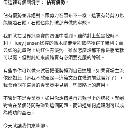
但這裡有個關鍵字：
佔有優勢
。
佔有優勢並非絕對。跟剪刀石頭布不一樣，這裏有時剪刀也
能勝過石頭，石頭也能打破那布做的牢籠。
我們就在世界冠軍賽的四強中看到。雖然對上藍黑控時不
利，Huey Jensen操控的鐵木爾能量卻依然獲得了勝利；而
公認的能量對上純紅佔有優勢，雖然怎麼想都不像是躺著就
可以贏，但對純紅來說確實有必須要克服的障礙。
有些事你可以做來試著把優勢轉到自己這邊。如果賽場主流
依然如此（這我不敢確定—這篇文章在幾週前就寫好了），
我會預期在這週的專業賽中見到一些戰略上的應用。
不管是不是專業賽，如果你想精進自己競爭上的牌技，就絕
對會在某個時間點碰到這個問題，而知道如何處理則可以成
為成功的基石。
今天就讓我們來聊聊。