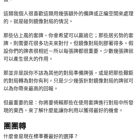
這類我個人很喜歡這類用幾張額外的備牌或正編空間來處理
的，就是碰到鏡像對局的情況。
那些佔上風的套牌，你會希望可以贏過它；那些居劣勢的套
牌，則需要花很多功夫來對付。但鏡像對局則膠著得多。假
設你們的牌表很相近－所以每張牌都很重要。少數幾張牌就
可以產生很大的作用。
那並非是說你不該為其他的對局準備牌張，或是把那些艱鉅
的對局轉為對你有利。只是少少幾張針對鏡像對局的牌就可
以為你帶來最高的回報。
但最重要的是：你將要倚賴那些在使用套牌進行對局中所發
現的東西，來了解什麼能讓你利用以獲得最好的機會。
團團轉
什麼會是現在標準賽最好的選擇？