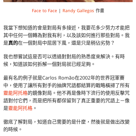
Face to Face
|
Randy Gallegos
作畫
我當下想知道的會是對局有多接近，我要花多少努力才能把
其中任何一個轉為對我有利，以及該如何進行那些對局。我
是
真的
在一個對局中屈居下風，還是只是稍佔劣勢？
我也想嘗試這是否可以透過對對局的熟悉度來解決。有時
候，知道該如何拆解一個對局就已經足夠。
最有名的例子就是Carlos Romão在2002年的世界冠軍賽
中，使用了讓所有對手的抽牌咒語都結算的戰略橫掃了所有
靈能阿托格
的鏡像對局。他不再是像時下流行的使用反擊咒
語對付它們，而是把所有都保留到了真正重要的咒語上－像
是
靈能阿托格
。
徹底了解對局，知道自己需要的是什麼，然後就是做出改變
的時候。