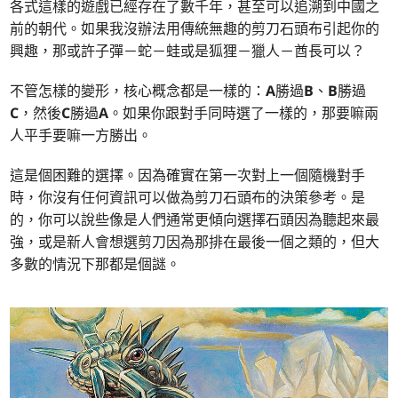
各式這樣的遊戲已經存在了數千年，甚至可以追溯到中國之
前的朝代。如果我沒辦法用傳統無趣的剪刀石頭布引起你的
興趣，那或許子彈－蛇－蛙或是狐狸－獵人－酋長可以？
不管怎樣的變形，核心概念都是一樣的：
A
勝過
B
、
B
勝過
C
，然後
C
勝過
A
。如果你跟對手同時選了一樣的，那要嘛兩
人平手要嘛一方勝出。
這是個困難的選擇。因為確實在第一次對上一個隨機對手
時，你沒有任何資訊可以做為剪刀石頭布的決策參考。是
的，你可以說些像是人們通常更傾向選擇石頭因為聽起來最
強，或是新人會想選剪刀因為那排在最後一個之類的，但大
多數的情況下那都是個謎。