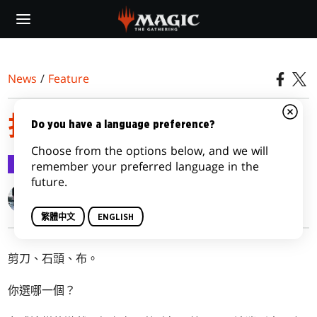
Skip
to
main
content
News
/
Feature
拆解剪刀石頭布
Do you have a language preference?
Choose from the options below, and we will
Feature
2017-11-02
remember your preferred language in the
future.
Gavin Verhey
繁體中文
ENGLISH
剪刀、石頭、布。
你選哪一個？