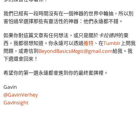
我們已經有一段時間沒有在一個神器的世界中輪抽，所以別
害怕過早選擇那些有靈活性的神器：他們永遠都不錯。
如果你對這篇文章有任何想法，或只是關於
卡拉德許
的東
西，我都很想知道。你永遠可以透過
推特
、在
Tumblr
上問我
問題，或寄信到
BeyondBasics
Magic
@gmail.com
給我。我
下週還會回來！
希望你的第一選永遠都會進到你的最終套牌裡。
Gavin
@GavinVerhey
GavInsight