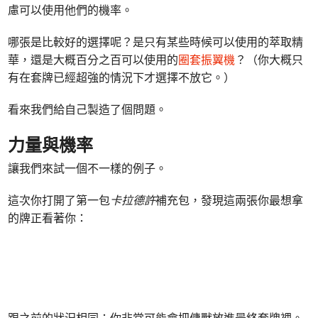
慮可以使用他們的機率。
哪張是比較好的選擇呢？是只有某些時候可以使用的萃取精
華，還是大概百分之百可以使用的
圈套振翼機
？（你大概只
有在套牌已經超強的情況下才選擇不放它。）
看來我們給自己製造了個問題。
力量與機率
讓我們來試一個不一樣的例子。
這次你打開了第一包
卡拉德許
補充包，發現這兩張你最想拿
的牌正看著你：
跟之前的狀況相同：你非常可能會把傭獸放進最終套牌裡。