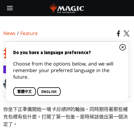
Skip
to
main
content
News
/
Feature
抽選神器
Do you have a language preference?
Choose from the options below, and we will
Feature
2016-09-27
remember your preferred language in the
future.
Gavin Verhey
繁體中文
ENGLISH
你坐下正準備開始一場
卡拉德許
的輪抽，同時期待著那些補
充包裡有些什麼。打開了第一包後－是時候該做出第一個決
定了。