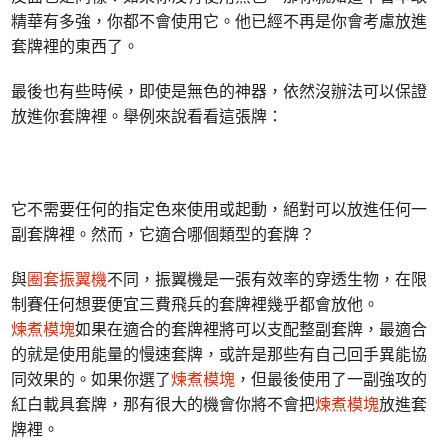
精華有多強，你都不會使用它。他已經不再是你會考慮放進
套牌裡的東西了。
最後也有些時候，即使是無色的神器，依然沒辦法可以保證
放進你套牌裡。舉例來說看看這張牌：
它不需要任何的指定色來使用或起動，絕對可以放進任何一
副套牌裡。然而，它適合哪個類型的套牌？
與
圈套振翼機
不同，振翼機是一張有效率的穿透生物，在限
制賽任何想要便宜三費飛兵的套牌裡幾乎都會放他。
煉煮模塊
如果在適合的套牌裡將可以支配整副套牌，最適合
的就是使用能量的慢速套牌，或許是那些有自己回手異能協
同效果的。如果你選了
煉煮模塊
，但最後使用了一副強攻的
紅白載具套牌，那有很大的機會你將不會把
煉煮模塊
放進套
牌裡。