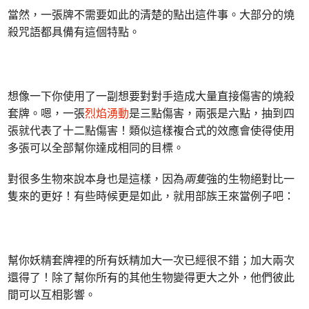
當然，一張牌不需要如此的清楚的點出這件事。大部分的燒
殺咒語都具備有這個特點。
想像一下你使用了一副想要對對手造成大量直接傷害的燒殺
套牌。嗯，一張
烈焰湧動
是三點傷害，兩張是六點，抽到四
張就代表了十二點傷害！類似這樣複合式的效應會使得使用
多張可以全部幫你達成相同的目標。
對很多生物來說本身也是這樣，因為
兩隻
強的生物絕對比一
隻來的更好！有些時候更是如此，就用部族王來當例子吧：
幫你妖精套牌裡的所有妖精加大一次已經很不錯；加大兩次
還得了！除了幫你所有的其他生物變得更大之外，他們彼此
間可以互相影響。