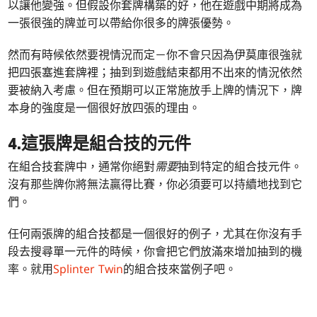
以讓他變強。但假設你套牌構築的好，他在遊戲中期將成為
一張很強的牌並可以帶給你很多的牌張優勢。
然而有時候依然要視情況而定－你不會只因為伊莫庫很強就
把四張塞進套牌裡；抽到到遊戲結束都用不出來的情況依然
要被納入考慮。但在預期可以正常施放手上牌的情況下，牌
本身的強度是一個很好放四張的理由。
4.這張牌是組合技的元件
在組合技套牌中，通常你絕對
需要
抽到特定的組合技元件。
沒有那些牌你將無法贏得比賽，你必須要可以持續地找到它
們。
任何兩張牌的組合技都是一個很好的例子，尤其在你沒有手
段去搜尋單一元件的時候，你會把它們放滿來增加抽到的機
率。就用
Splinter Twin
的組合技來當例子吧。