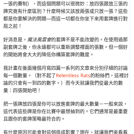
一張的賽制），而這個問題可以很微妙：放四張跟放三張的
牌究竟有什麼區別？什麼時候又該放兩張或只放一張？這些
都是你要解決的問題—而這一切都在你坐下來用套牌進行對
局之前！
好消息是，
魔法風雲會
的套牌不是不能改變的。在使用過那
副套牌之後，你永遠都可以重新調整裡面的張數。但一個好
的開始將會大大的降低你構築套牌的難度。
我計畫在後面幾個月寫四篇一系列的文章來分別仔細的討論
每一個數量。（對不起了
Relentless Rats
的粉絲們，這裡討
論的只會有一到四的數字。）而今天就讓我們從最大的數
量：四張開始吧！
把一張牌放四張是你可以放進套牌的最大數量－一般來說，
這代表這些牌是你在比賽中最想抽到的。它們通常是最重要
且跟你的套牌策略最符合的。
有什麼原因可能會對這個造成影響？現在，就讓我們來看看