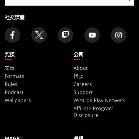
找
店
家
社交媒體
究探
公司
文章
About
Formats
帳號
Rules
Careers
Podcast
Support
Wallpapers
Wizards Play Network
Affiliate Program
Disclosure
MAGIC
品牌