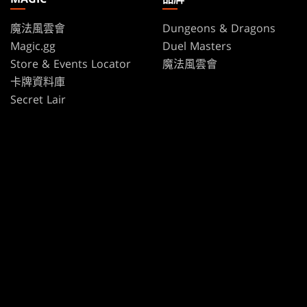
魔法風雲會
Dungeons & Dragons
Magic.gg
Duel Masters
Store & Events Locator
魔法風雲會
卡牌資料庫
Secret Lair
SpellTable