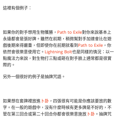
這裡有個例子：
如果你的對手想用生物獲勝，
Path to Exile
對你來說基本上
永遠都會是張好牌。雖然在前期，稍微幫對手加速會比在遊
戲後期來得嚴重，但即使你在前期就看到
Path to Exile
，你
依然會很樂意使用它。
Lightning Bolt
也是同樣的情況：以一
點魔法力來說，對生物打三點或砸在對手臉上通常都是很實
際的。
另外一個很好的例子是抽牌咒語。
如果想在套牌裡放進
卜卦
，四張很有可能是你應該要放的數
字。在一般的遊戲中，沒有什麼時候有更多牌是不好的，不
管在第三回合或第二十回合你都會很樂意施放
卜卦
。抽牌咒