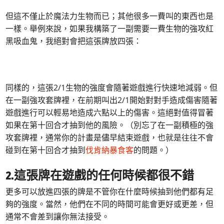
但這不僅止於魔法力生物而已；其他很多一費叫的東西也是
一樣。舉例來說，如果我構築了一副需要一費生物的強攻紅
黑吸血鬼，我絕對會把這張牌放四張：
同樣的，這張2/1生物的強度會隨著遊戲進行快速地減弱。但
在一副強攻套牌裡，在前期叫出2/1開始對對手造成傷害隨著
遊戲進行可以輕易地造成六點以上的傷害。這絕對值得冒著
如果在第十回合才抽到他的風險。（別忘了在一副積極的強
攻套牌裡，通常你的計畫是儘早結束遊戲，也就是往往不會
碰到在第十回合才抽到
伐肯納暴食客
的問題。）
2.這張牌在遊戲的任何時候都很不錯
更多可以放進四張的牌是不管你在什麼時候抽到他們都有足
夠的強度。當然，他們在不同的時間可能會更好或更差，但
通常不會差到讓你無法接受。