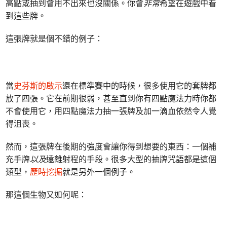
高點或抽到會用不出來也沒關係。你會
非常
希望在遊戲中看
到這些牌。
這張牌就是個不錯的例子：
當
史芬斯的啟示
還在標準賽中的時候，很多使用它的套牌都
放了四張。它在前期很弱，甚至直到你有四點魔法力時你都
不會使用它，用四點魔法力抽一張牌及加一滴血依然令人覺
得沮喪。
然而，這張牌在後期的強度會讓你得到想要的東西：一個補
充手牌
以及
遠離射程的手段。很多大型的抽牌咒語都是這個
類型，
歷時挖掘
就是另外一個例子。
那這個生物又如何呢：