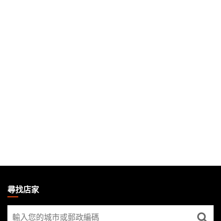
MAGIC:
THE
尋找店家
GATHERING
尋
FOOTER