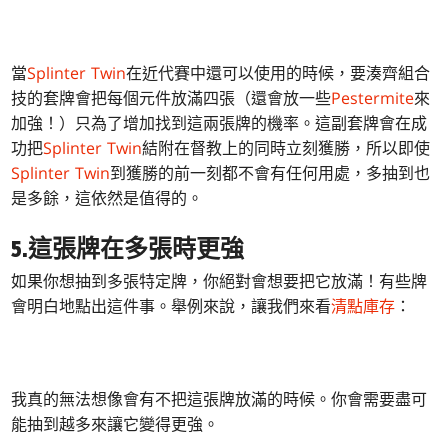
當
Splinter Twin
在近代賽中還可以使用的時候，要湊齊組合
技的套牌會把每個元件放滿四張（還會放一些
Pestermite
來
加強！）只為了增加找到這兩張牌的機率。這副套牌會在成
功把
Splinter Twin
結附在督教上的同時立刻獲勝，所以即使
Splinter Twin
到獲勝的前一刻都不會有任何用處，多抽到也
是多餘，這依然是值得的。
5.這張牌在多張時更強
如果你想抽到多張特定牌，你絕對會想要把它放滿！有些牌
會明白地點出這件事。舉例來說，讓我們來看
清點庫存
：
我真的無法想像會有不把這張牌放滿的時候。你會需要盡可
能抽到越多來讓它變得更強。