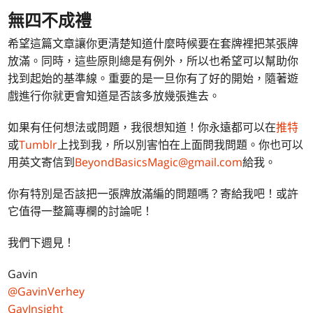
無四不成禮
希望這篇文章讓你更清楚知道什麼時候要在套牌裡把某張牌
放滿。同時，這些原則總是有例外，所以也希望可以幫助你
找到起始的基準線。重要的是一旦你有了好的開始，隨著遊
戲進行你就更會知道是否該多放幾張進去。
如果有任何想法或問題，我很想知道！你永遠都可以在
推特
或
Tumblr
上找到我，所以別害怕在上面問我問題。你也可以
用英文寄信到
BeyondBasicsMagic@gmail.com
給我。
你有特別是否該把一張牌放滿編的問題嗎？寄給我吧！或許
它值得一整篇專欄的討論呢！
我們下週見！
Gavin
@GavinVerhey
GavInsight