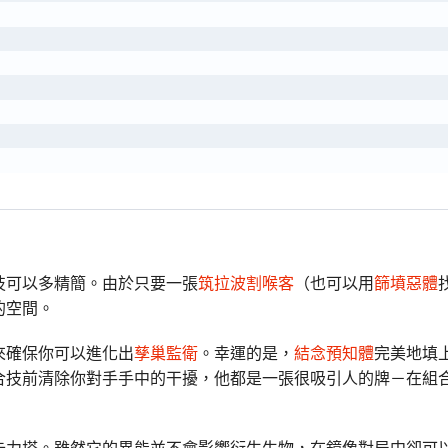
技可以多精簡。由於只要一張
筑拉波割喉客
（也可以用
篩墳惡體
的空間。
來確保你可以進化出
孳巢監衛
。幸運的是，
結念預知體
完美地填
合技前清除你對手手中的干擾，他都是一張很吸引人的牌－在組
卡力塔。雖然它的異能並不會影響衍生生物，在鏡像對局中卻可