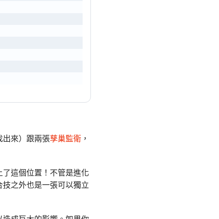
找出來）跟兩張
孳巢監衛
，
上了這個位置！不管是進化
合技之外也是一張可以獨立
以造成巨大的影響。如果你