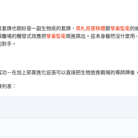
。
技套牌也剛好是一副生物底的套牌，
奧札奇挪移體
跟
孳巢監衛
的
跟離場的觸發式效應把
孳巢監衛
跳進跳出。這本身雖然沒什麼用
的對手。
成功－在加上邪異進化這張可以直接把生物放進戰場的導師牌後
牌列表：