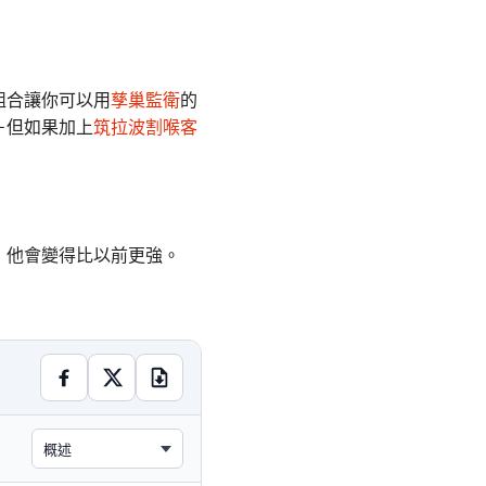
組合讓你可以用
孳巢監衛
的
－但如果加上
筑拉波割喉客
，他會變得比以前更強。
概述