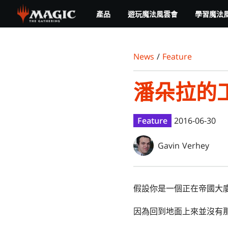
Skip
產品
遊玩魔法風雲會
學習魔法
to
main
content
News
/
Feature
潘朵拉的
Feature
2016-06-30
Gavin Verhey
假設你是一個正在帝國大廈
因為回到地面上來並沒有