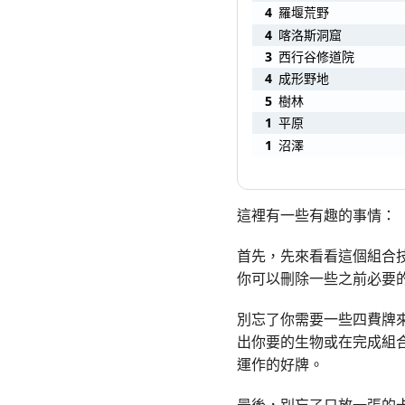
4
羅堰荒野
4
喀洛斯洞窟
3
西行谷修道院
4
成形野地
5
樹林
1
平原
1
沼澤
這裡有一些有趣的事情：
首先，先來看看這個組合
你可以刪除一些之前必要
別忘了你需要一些四費牌
出你要的生物或在完成組
運作的好牌。
最後，別忘了只放一張的