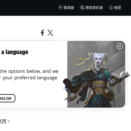
搜尋器
牌張資料庫
帳號
 a language
the options below, and we
r your preferred language
NGLISH
東西。