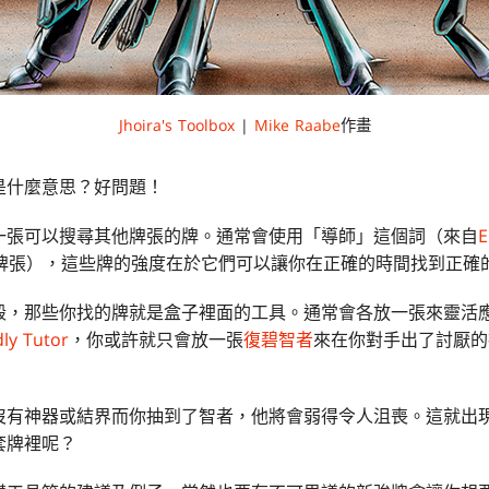
Jhoira's Toolbox
|
Mike Raabe
作畫
是什麼意思？好問題！
一張可以搜尋其他牌張的牌。通常會使用「導師」這個詞（來自
E
牌張），這些牌的強度在於它們可以讓你在正確的時間找到正確
殼，那些你找的牌就是盒子裡面的工具。通常會各放一張來靈活
ly Tutor
，你或許就只會放一張
復碧智者
來在你對手出了討厭的
沒有神器或結界而你抽到了智者，他將會弱得令人沮喪。這就出
套牌裡呢？