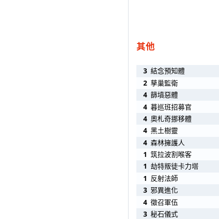
其他
3
結念預知體
2
孳巢監衛
4
篩墳惡體
4
暮巡班招募官
4
奧札奇挪移體
4
黑土樹靈
4
森林擁護人
1
筑拉波割喉客
1
劫特叛徒卡力塔
1
反射法師
3
邪異進化
4
徵召軍伍
3
秘石儀式