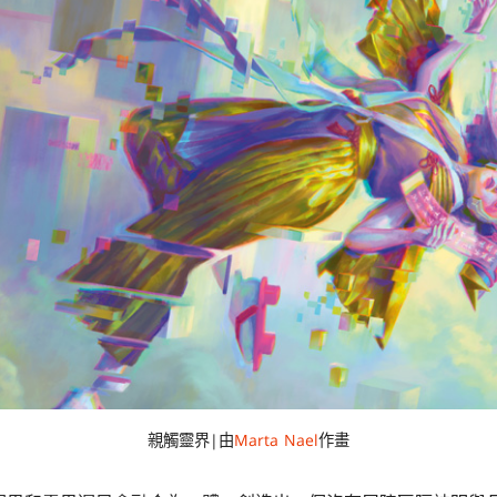
親觸靈界|由
Marta Nael
作畫