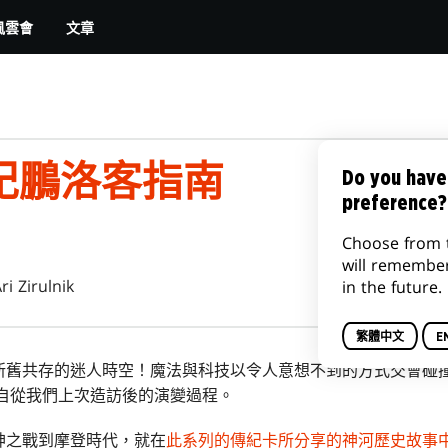
文章
風雲會
紀鵬洛客指南
Do you have
preference?
Choose from 
will remembe
ri Zirulnik
in the future.
繁體中文
E
新舊共存的迷人時空！魔法與科技以令人意想不到的方式交會碰
空自從我們上次造訪後的演變過程。
神之戰到摩登時代，就在
此系列的傳紀卡所分享的神河歷史故事