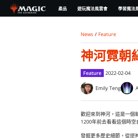
Skip
產品
遊玩魔法風雲會
學習魔法
to
main
content
News
/
Feature
神河霓朝
Feature
2022-02-04
Emily Teng
A
歡迎來到神河，這是一個
1200年前去看看這個時
發掘更多歷史細節，從逆