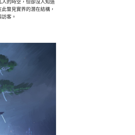
凡人的時空，但卻沒人知道
在此瞥見實界的潛在結構，
與訪客。