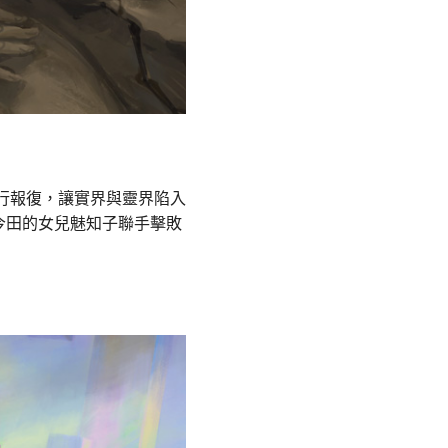
進行報復，讓實界與靈界陷入
今田的女兒魅知子聯手擊敗