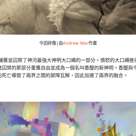
今田碎像|由
Andrew Mar
作畫
田捕獲並囚禁了神河最強大神明大口繩的一部分。憤怒的大口繩
被囚禁的那部分重獲自由並成為一個名叫香醍的新神明。香醍與
的死亡導致了兩界之間的屏障瓦解，因此加速了兩界的融合。