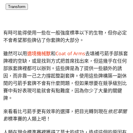
Transform
有時可能得使用一些在一般強度標準以下的生物，但你必定
不會希望那些牌佔了你套牌的大部分。
雖然可以用
適境機械獸
和
Coat of Arms
去填補弓箭手部族套
牌裡的空缺，或是找到方式把首席找出來，但這幾乎在任何
部族套牌裡都可以辦到。這些牌是為了提供一些額外的誘
因，而非靠一己之力撐起整副套牌。使用這些牌構築一副休
閒的弓箭手套牌不會有什麼問題，但如果想要在競爭級別比
賽中有好表現可能就會有點難度，因為你少了大量的關鍵
牌。
來看看比弓箭手更有效率的選擇，把目光轉到現在
依尼翠闇
影
標準賽的人類上吧！
人類在現今標準賽裡獲得了莫大的成功，造成這個的原因有