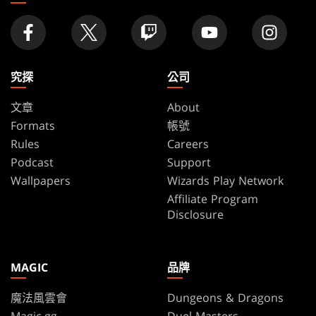
究探
公司
文章
About
Formats
帳號
Rules
Careers
Podcast
Support
Wallpapers
Wizards Play Network
Affiliate Program
Disclosure
MAGIC
品牌
魔法風雲會
Dungeons & Dragons
Magic.gg
Duel Masters