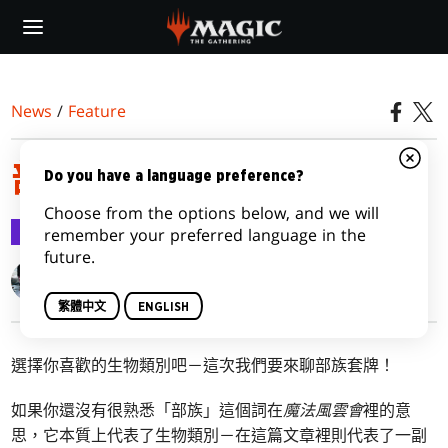
Skip
to
main
content
News
/
Feature
部族的問題
Do you have a language preference?
Choose from the options below, and we will
Feature
2016-07-07
remember your preferred language in the
future.
Gavin Verhey
繁體中文
ENGLISH
選擇你喜歡的生物類別吧－這次我們要來聊部族套牌！
如果你還沒有很熟悉「部族」這個詞在
魔法風雲會
裡的意
思，它本質上代表了生物類別－在這篇文章裡則代表了一副