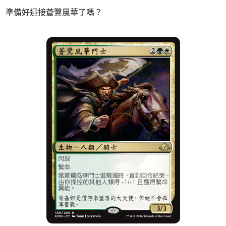
準備好迎接蒼鷺風華了嗎？