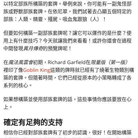
以特定部族所構築的套牌。舉例來說，你可能有一副鬼怪部
族或野獸部族套牌。在依尼翠，我們試著去凸顯五個特定的
部族：人類、精靈、殭屍、吸血鬼跟狼（人）！
但要如何構築一副部族套牌呢？讓它可以運作的是什麼？使
用上有什麼技巧？今天就讓我們來看看！或許你還會在過程
中間發現
異月傳奇
的預覽牌呢！
在
魔法風雲會
初期，Richard Garfield在
限量版（第一版）
裡印了像
Goblin King
這類的牌時就已經有了繞著生物類別構
築的套牌。但隨著時間，它們已經從原本的小策略轉成了各
系列的核心。
如果想構築並使用部族套牌的話，這些事情你應該要放在心
上。
確定有足夠的支持
相信你已經對部族套牌有了初步的認識，很好！在開始構築