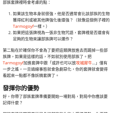
部族套牌裡時會考慮的點：
如果該生物本身就很強，他是否通常會比該部族的生物
獲得紅利或被其他牌強化後還強？（就像這個例子裡的
Tarmogoyf
一樣。）
如果把這張牌視為一張非生物咒語，套牌裡是否還會有
足夠的生物來讓部族牌可以運作？
第二點在於確保你不會為了要把這類牌放進去而踢掉一些部
族牌，如果是這樣的話，不如就別使用部族了。把
Tarmogoyf
加進套牌中跟「或許也可以放
攻城犀牛
…」僅有
一步之遙，一旦過線事態就會急劇惡化，你的套牌就會變得
看起來一點都不像妖精套牌了。
發揮你的優勢
好，你帶了部族套牌準備要開始一場對局，對局中你應該要
記得什麼？