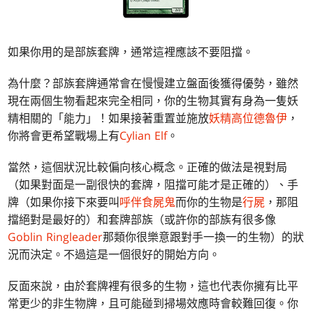
如果你用的是部族套牌，通常這裡應該不要阻擋。
為什麼？部族套牌通常會在慢慢建立盤面後獲得優勢，雖然
現在兩個生物看起來完全相同，你的生物其實有身為一隻妖
精相關的「能力」！如果接著重置並施放
妖精高位德魯伊
，
你將會更希望戰場上有
Cylian Elf
。
當然，這個狀況比較偏向核心概念。正確的做法是視對局
（如果對面是一副很快的套牌，阻擋可能才是正確的）、手
牌（如果你接下來要叫
呼伴食屍鬼
而你的生物是
行屍
，那阻
擋絕對是最好的）和套牌部族（或許你的部族有很多像
Goblin Ringleader
那類你很樂意跟對手一換一的生物）的狀
況而決定。不過這是一個很好的開始方向。
反面來說，由於套牌裡有很多的生物，這也代表你擁有比平
常更少的非生物牌，且可能碰到掃場效應時會較難回復。你