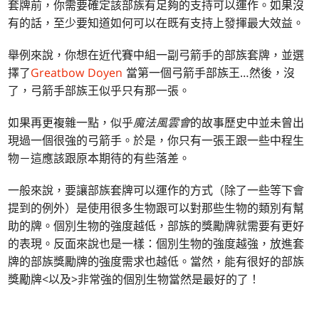
套牌前，你需要確定該部族有足夠的支持可以運作。如果沒
有的話，至少要知道如何可以在既有支持上發揮最大效益。
舉例來說，你想在近代賽中組一副弓箭手的部族套牌，並選
擇了
Greatbow Doyen
當第一個弓箭手部族王…然後，沒
了，弓箭手部族王似乎只有那一張。
如果再更複雜一點，似乎
魔法風雲會
的故事歷史中並未曾出
現過一個很強的弓箭手。於是，你只有一張王跟一些中程生
物－這應該跟原本期待的有些落差。
一般來說，要讓部族套牌可以運作的方式（除了一些等下會
提到的例外）是使用很多生物跟可以對那些生物的類別有幫
助的牌。個別生物的強度越低，部族的獎勵牌就需要有更好
的表現。反面來說也是一樣：個別生物的強度越強，放進套
牌的部族獎勵牌的強度需求也越低。當然，能有很好的部族
獎勵牌<以及>非常強的個別生物當然是最好的了！