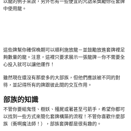
以龍的例子來說，另外也有一些便宜的咒語來獎勵你在套牌
中使用龍。
這些牌幫你確保晚期可以順利施放龍－並鼓勵放進套牌裡足
夠數量的龍。注意，這裡只要求展示一張龍牌－你不需要全
心投入就可以讓他運作！
雖然現在還沒有那麼多的大部族，但他們應該被不同的對
待，並記得所有的牌跟彼此間的交互作用。
部族的知識
不管你要組鬼怪、樹妖、殭屍或著甚至弓箭手，希望你都可
以找到一些方式來簡化套牌構築的流程！不管你喜歡什麼部
族（衝啊魔法師！），部族套牌都是很有趣的。