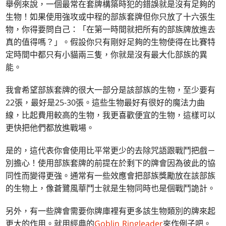
舉例來說，一個最常在套牌構築時犯的錯誤就是沒有足夠的
生物！如果使用強攻或中程的部族套牌但你只放了十六張生
物，你得要問自己：「在第一時間就把所有的部族牌放進去
真的值得嗎？」。假設你只有剛好足夠的生物使得在比賽特
定時間中都只有小貓兩三隻，你就是沒有最大化部族的異
能。
我會希望部族套牌的很大一部分是該部族的生物，至少要有
22張，最好是25-30張。這些生物最好有很好的魔法力曲
線，比起費用較高的生物，我更喜歡便宜的生物，這樣可以
更快把他們都放進戰場。
是的，這代表你會使用比平常更少的去除咒語跟戰鬥把戲－
別擔心！使用部族套牌的前提在於剩下的牌會因為彼此的協
同性而變得更強。通常有一些效應會把部族獎勵放在該部族
的生物上，像蒼鷺風華鬥士就是生物同時也是個戰鬥詭計。
另外，有一些牌會需要你牌庫裡有更多該生物類別的牌來起
更大的作用。就用經典的
Goblin Ringleader
來作例子吧。