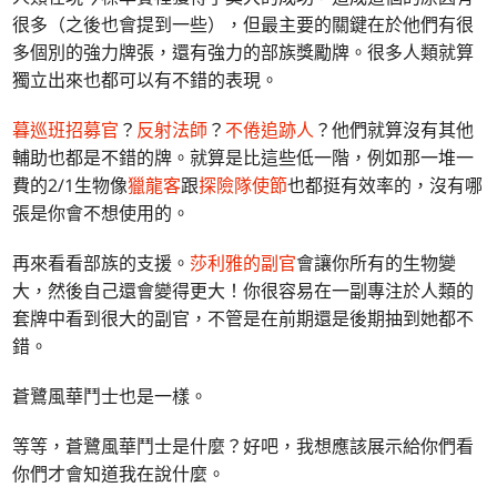
很多（之後也會提到一些），但最主要的關鍵在於他們有很
多個別的強力牌張，還有強力的部族獎勵牌。很多人類就算
獨立出來也都可以有不錯的表現。
暮巡班招募官
？
反射法師
？
不倦追跡人
？他們就算沒有其他
輔助也都是不錯的牌。就算是比這些低一階，例如那一堆一
費的2/1生物像
獵龍客
跟
探險隊使節
也都挺有效率的，沒有哪
張是你會不想使用的。
再來看看部族的支援。
莎利雅的副官
會讓你所有的生物變
大，然後自己還會變得更大！你很容易在一副專注於人類的
套牌中看到很大的副官，不管是在前期還是後期抽到她都不
錯。
蒼鷺風華鬥士也是一樣。
等等，蒼鷺風華鬥士是什麼？好吧，我想應該展示給你們看
你們才會知道我在說什麼。