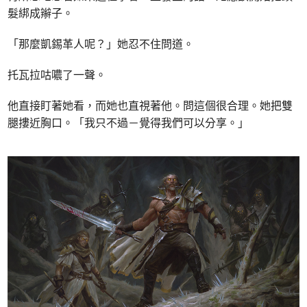
髮綁成辮子。
「那麼凱錫革人呢？」她忍不住問道。
托瓦拉咕噥了一聲。
他直接盯著她看，而她也直視著他。問這個很合理。她把雙
腿摟近胸口。「我只不過－覺得我們可以分享。」