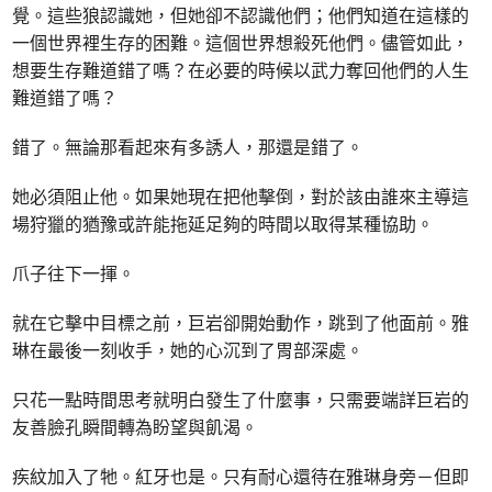
覺。這些狼認識她，但她卻不認識他們；他們知道在這樣的
一個世界裡生存的困難。這個世界想殺死他們。儘管如此，
想要生存難道錯了嗎？在必要的時候以武力奪回他們的人生
難道錯了嗎？
錯了。無論那看起來有多誘人，那還是錯了。
她必須阻止他。如果她現在把他擊倒，對於該由誰來主導這
場狩獵的猶豫或許能拖延足夠的時間以取得某種協助。
爪子往下一揮。
就在它擊中目標之前，巨岩卻開始動作，跳到了他面前。雅
琳在最後一刻收手，她的心沉到了胃部深處。
只花一點時間思考就明白發生了什麼事，只需要端詳巨岩的
友善臉孔瞬間轉為盼望與飢渴。
疾紋加入了牠。紅牙也是。只有耐心還待在雅琳身旁－但即