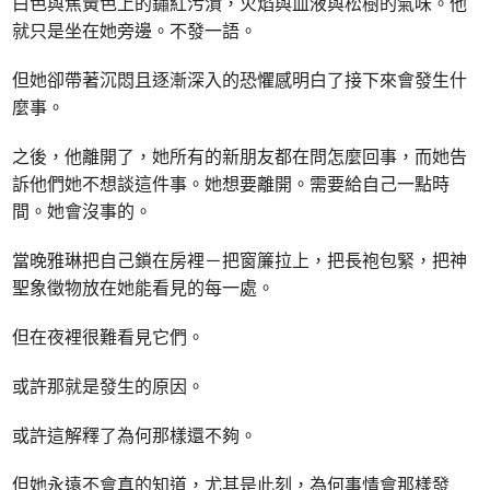
白色與焦黃色上的鏽紅污漬，火焰與血液與松樹的氣味。他
就只是坐在她旁邊。不發一語。
但她卻帶著沉悶且逐漸深入的恐懼感明白了接下來會發生什
麼事。
之後，他離開了，她所有的新朋友都在問怎麼回事，而她告
訴他們她不想談這件事。她想要離開。需要給自己一點時
間。她會沒事的。
當晚雅琳把自己鎖在房裡－把窗簾拉上，把長袍包緊，把神
聖象徵物放在她能看見的每一處。
但在夜裡很難看見它們。
或許那就是發生的原因。
或許這解釋了為何那樣還不夠。
但她永遠不會真的知道，尤其是此刻，為何事情會那樣發