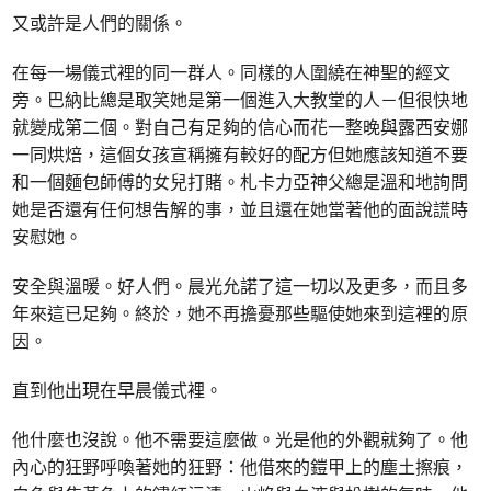
又或許是人們的關係。
在每一場儀式裡的同一群人。同樣的人圍繞在神聖的經文
旁。巴納比總是取笑她是第一個進入大教堂的人－但很快地
就變成第二個。對自己有足夠的信心而花一整晚與露西安娜
一同烘焙，這個女孩宣稱擁有較好的配方但她應該知道不要
和一個麵包師傅的女兒打賭。札卡力亞神父總是溫和地詢問
她是否還有任何想告解的事，並且還在她當著他的面說謊時
安慰她。
安全與溫暖。好人們。晨光允諾了這一切以及更多，而且多
年來這已足夠。終於，她不再擔憂那些驅使她來到這裡的原
因。
直到他出現在早晨儀式裡。
他什麼也沒說。他不需要這麼做。光是他的外觀就夠了。他
內心的狂野呼喚著她的狂野：他借來的鎧甲上的塵土擦痕，