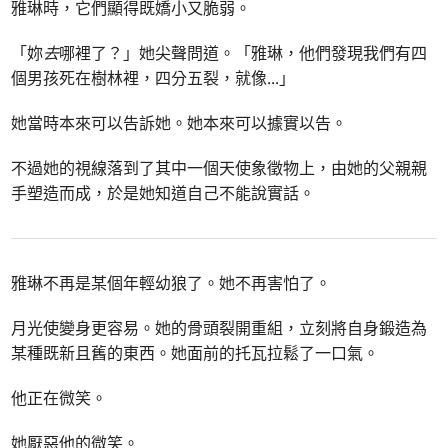
雅琳時，它們顯得既嬌小又脆弱。
「妳
去
哪裡了？」她尖聲問道。「雅琳，他們發現我們有四
個男孩死在樹林裡，四分五裂，就像
...
」
她當時本來可以告訴她。她本來可以據實以告。
不過她的視線落到了其中一個天使象徵物上，由她的父親親
手塑造而成，於是她知道自己不能說實話。
雅琳不再是某個年輕幼狼了。她不再害怕了。
月光使變身更容易。她的骨頭裂開重組，立刻將自身鍛造為
某種既新且舊的東西。她面前的托瓦拉鬆了一口氣。
他正在微笑。
她厭惡他的微笑。