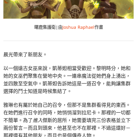
曙鹿集護衛|由
Joshua Raphael
作畫
晨光帶來了新朋友。
以一個遠古女巫來說，凱蒂妲相當受歡迎。黎明時分，她和
她的女巫們聚集在營地中央。一連串魔法從她們身上湧出，
並四散至空氣中。凱蒂妲告訴她這是一道召令，能夠讓集群
選擇的鬥士知道是時候集結了。
雅琳也有屬於她自己的召令，但那不是集群看得見的東西。
在她們進行召令的同時，她悄悄溜到拉尼卡。那裡的一切都
不簡單。為了
進入
傑斯的居所，她需要填完三份表格並立下
兩份誓言－而且到頭來，他甚至也不在那裡。不過這還好－
那裡還有其他朋友，而且也是個傳奇人物。