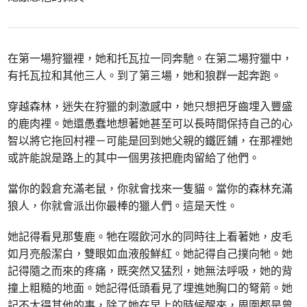
在第一場狩獵裡，她和托瓦拉一同奔馳。在第二場狩獵中，
有托瓦拉和其他三人。到了第三場，她和狼群一起奔跑。
穿越森林，迷失在狩獵的刺激感中，她只想把牙齒埋入豐盛
的鹿肉裡。她還愚蠢地想著她甚至可以長時間保持自己的心
智以將它拖回村裡－可能是回到她父親的鐵匠鋪，在那裡她
或許能說是路上的其中一個男孩把鹿肉留給了他們。
當你的穀倉充滿老鼠，你就會找來一隻貓。當你的森林充滿
狼人，你就會派出你最棒的獵人們。這是天性。
她記得看見那隻鹿。牠在啜飲河水的同時往上看著她，皮毛
如月亮般潔白，雙眼如血液般鮮紅。她記得自己撲向牠。她
記得隨之而來的疼痛，既突然又猛烈，她無法呼吸，她的背
撞上粗糙的地面。她記得低頭看見了埋進她胸口的弩箭。她
記不太得其他的事，除了她在早上的時候醒來，周圍都是曾