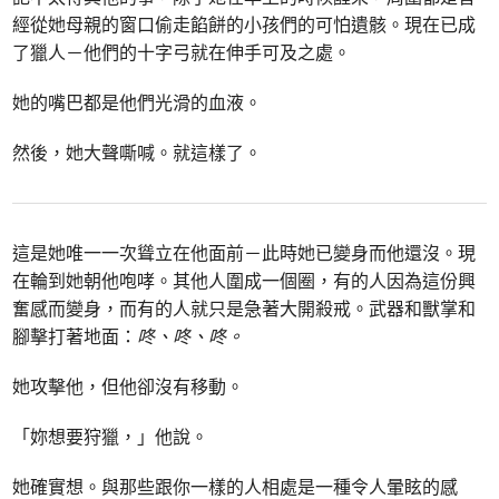
經從她母親的窗口偷走餡餅的小孩們的可怕遺骸。現在已成
了獵人－他們的十字弓就在伸手可及之處。
她的嘴巴都是他們光滑的血液。
然後，她大聲嘶喊。就這樣了。
這是她唯一一次聳立在他面前－此時她已變身而他還沒。現
在輪到她朝他咆哮。其他人圍成一個圈，有的人因為這份興
奮感而變身，而有的人就只是急著大開殺戒。武器和獸掌和
腳擊打著地面：
咚、咚、咚。
她攻擊他，但他卻沒有移動。
「妳想要狩獵，」他說。
她確實想。與那些跟你一樣的人相處是一種令人暈眩的感