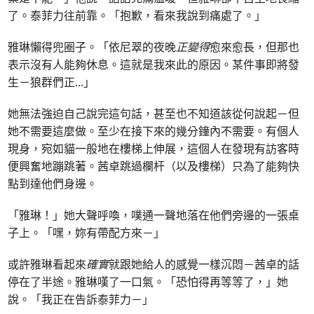
了。泰菲力往前靠。「抱歉，看來我說到痛處了。」
雅琳懶得兜圈子。「依尼翠的夜晚
正變得
愈來愈長，但那也
表示沒有人能夠休息。這就是我來此的原因。某件事即將發
生－狼群們正
...
」
她無法強迫自己說完這句話，甚至也不知道該從何說起－但
她不需要這麼做。至少在接下來的幾分鐘內不需要。有個人
現身，宛如貓一般地在樓梯上伸展，這個人在發現有訪客時
便興奮地蹦跳著。茜卓跳過欄杆（以及樓梯）只為了能夠快
點到達他們身邊。
「雅琳！」她大聲呼喚，噗通一聲地落在他們旁邊的一張桌
子上。「嘿，妳有帶配方來－」
或許雅琳看起來
確實
就跟她給人的感覺一樣沉悶－茜卓的話
停在了半途。雅琳嘆了一口氣。「恐怕得再等等了，」她
說。「我正在告訴泰菲力－」