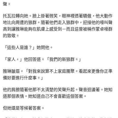
聲。
托瓦拉轉向她。臉上掛著微笑，眼神裡透著驕傲，他大動作
地比向周遭的狼群。隨著他們走入狼群中，迎接他的嚎叫聲
高到讓雅琳能夠在肌膚上感受到－而且這曾被稱作蒙卓嚎群
的致敬。
「這些人是誰？」她問他。
「家人，」他回答道。「我們的新狼群。」
雅琳皺眉。「對我來說算不上家庭團聚。看起來更像你正準
備好要進行什麼事。」
他的肩膀隨著他那不太清楚的笑聲升起。聲音迴盪著。她知
道那個表情。她知道自己不會喜歡這個答案。
但她還是等候著答案。