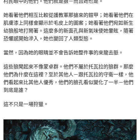
村民眼中的他們。他們就是狼－而且她也是。
她看著他們相互比較從護教軍那搶來的鎧甲；她看著他們在
肌膚漆上同樣會顯示於毛皮上的圖案；她看著他們宛如新生
幼狼般地打鬧著。這麼多的新面孔與新氣味使她暈眩，隨著
恐懼感開始滲入，她也變回了人類型態。
當然，因為她的眼睛並不會告訴她整件事的來龍去脈。
這些狼聞起來不像蒙卓群。他們不屬於托瓦拉的狼群。那麼
他們為什麼在這裡？至於其他人－跟托瓦拉的守衛一樣，他
們看起來比其他人優秀，他們的臉孔看似變化了一半－他們
到底是誰？
這不只是一場狩獵。