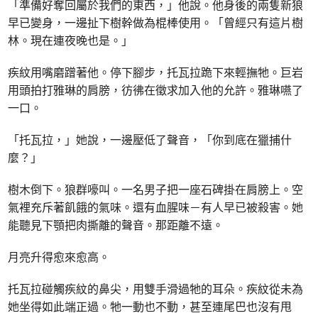
「準備好奪回屬於我們的東西，」他說。他身後的兩隻新狼
早已變身，一邊扯下樹幹做為棍棒使用。「曾經只有這片樹
林。現在連夜晚也是。」
疾紋用嘴磨蹭著他。停下腳步，托瓦拉跪下來輕撫牠。巨岩
用頭拍打雅琳的肩膀，彷彿在徵求加入他的允許。雅琳嚥了
一口。
「托瓦拉，」她說，一邊壓低了聲音，「你到底在獵捕什
麼？」
樹木倒下。狼群嚎叫。一名男子把一座石碑掛在肩膀上。空
氣裡充斥著飢餓的氣味。還有血腥味－有人早已被殺害。她
能聽見下顎把肉撕離的聲音。那距離不遠。
月亮升得愈來愈高。
托瓦拉碰觸疾紋的鼻尖，用雙手滑過牠的耳朵。疾紋從未為
她坐得如此端正過。牠一動也不動，甚至連尾巴也沒有甩