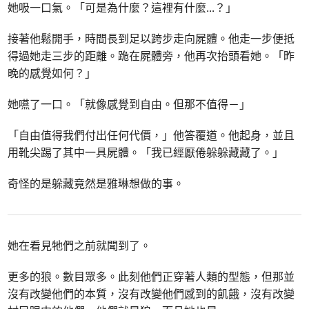
她吸一口氣。「可是為什麼？這裡有什麼
...
？」
接著他鬆開手，時間長到足以跨步走向屍體。他走一步便抵
得過她走三步的距離。跪在屍體旁，他再次抬頭看她。「昨
晚的感覺如何？」
她嚥了一口。「就像感覺到自由。但那不值得－」
「自由值得我們付出任何代價，」他答覆道。他起身，並且
用靴尖踢了其中一具屍體。「我已經厭倦躲躲藏藏了。」
奇怪的是躲藏竟然是雅琳想做的事。
她在看見牠們之前就聞到了。
更多的狼。數目眾多。此刻他們正穿著人類的型態，但那並
沒有改變他們的本質，沒有改變他們感到的飢餓，沒有改變