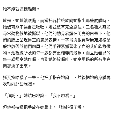
她不能就這樣離開。
於是，她繼續跟隨，而當托瓦拉終於向她指出那些屍體時，
她儘可能不讓自己嘔吐。她並沒有完全忍住。三名獵人宛如
尋常動物般地被撕裂，他們的肋骨暴露在明亮的白晝下，他
們的臉上呈現僵直的驚恐表情。十字弓與銀質弩箭宛如松葉
般地散落於他們四周。他們手裡緊抓著染了血的艾維欣象徵
物。她視線所及的每一處都有更糟糕的景象，而且她看見的
每一處都令她作嘔，直到她終於嘔吐，她享用過的所有生鹿
肉都湧了出來。
托瓦拉咕噥了一聲。他把手搭在她肩上，然後把她的身體再
次轉向那些屍體。
「拜託，」她結巴地說。「我不想看。」
但他卻持續把手放在她肩上。「妳必須了解。」