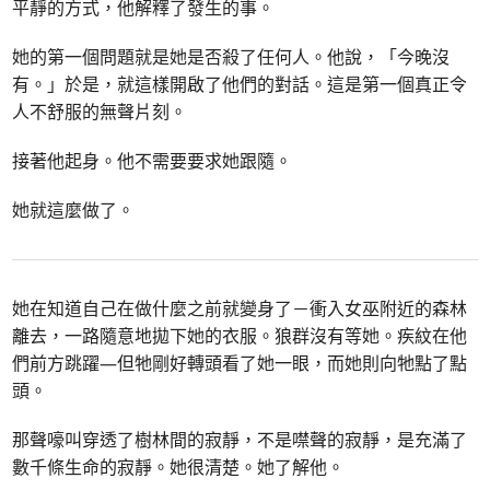
平靜的方式，他解釋了發生的事。
她的第一個問題就是她是否殺了任何人。他說，「今晚沒
有。」於是，就這樣開啟了他們的對話。這是第一個真正令
人不舒服的無聲片刻。
接著他起身。他不需要要求她跟隨。
她就這麼做了。
她在知道自己在做什麼之前就變身了－衝入女巫附近的森林
離去，一路隨意地拋下她的衣服。狼群沒有等她。疾紋在他
們前方跳躍—但牠剛好轉頭看了她一眼，而她則向牠點了點
頭。
那聲嚎叫穿透了樹林間的寂靜，不是噤聲的寂靜，是充滿了
數千條生命的寂靜。她很清楚。她了解他。