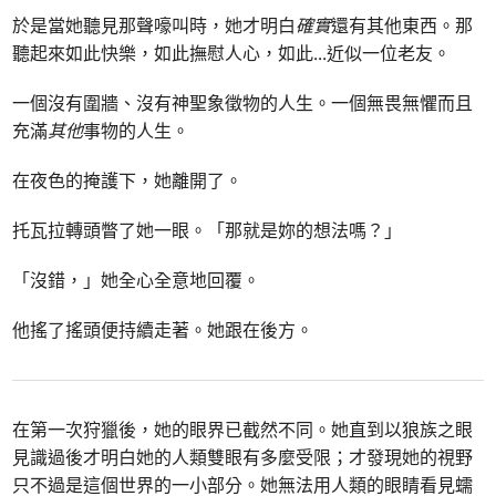
於是當她聽見那聲嚎叫時，她才明白
確實
還有其他東西。那
聽起來如此快樂，如此撫慰人心，如此
...
近似一位老友。
一個沒有圍牆、沒有神聖象徵物的人生。一個無畏無懼而且
充滿
其他
事物的人生。
在夜色的掩護下，她離開了。
托瓦拉轉頭瞥了她一眼。「那就是妳的想法嗎？」
「沒錯，」她全心全意地回覆。
他搖了搖頭便持續走著。她跟在後方。
在第一次狩獵後，她的眼界已截然不同。她直到以狼族之眼
見識過後才明白她的人類雙眼有多麼受限；才發現她的視野
只不過是這個世界的一小部分。她無法用人類的眼睛看見蠕