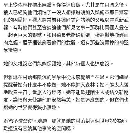
早上從森林裡拖出屍體。你得這麼做，尤其是在月圓之後。
狼人已經夠他們煩惱了－沒人想讓遊魂加入凱錫革那日漸惡
化的困擾裡。獵人經常前往鐵匠鋪拜訪她的父親以尋覓新武
器。有時他們甚至會談論他們所見之事－那群比兩個人疊在
一起更巨大的野獸，和珂德長老撕破紙張一樣輕鬆地撕碎血
肉之軀。屋子裡裝飾著他們的武器，還有那些沒賣掉的神聖
象徵物。
她的父親說它們能夠保護她。其他每個人也這麼說。
但雅琳在村落那陰沉的景象中從未感覺到自在過。它們總是
提醒著她有什麼事不能做－她不能進入森林；她不能太大聲
地吹奏長笛；當旅人行經時，她不能歡迎陌生人或結交新朋
友。謹慎與天使讓他們安然無恙，她是這麼想的，但它們也
讓她的世界變得狹小無趣。
我們不信任你。走開
－那就是她的村落對這個世界說的話。
難道沒有容納其他事物的空間嗎？