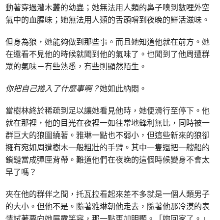
動著穿過灌木叢的幼蟲；她無法用人類的鼻子嗅到數哩外空
氣中的血腥味；她無法用人類的舌頭嚐到夜晚的鮮活滋味。
但身為狼，她能夠做到那些事。而且她知道他就在前方。她
在還看不見他的時候就聞到他的氣味了。也聞到了他周遭群
眾的氣味－有些熟悉，有些則顯然陌生。
你把自己捲入了什麼事啊？
她如此納悶。
當樹林終於稀疏到足以讓她看見他時，她便滑行至停下。他
就在那裡，他的目光在夜裡一如往常地鋒利無比，同時被一
群巨大的狼圍繞著。雅琳一點也不弱小，但這些新來的狼卻
擁有宛如周遭樹木一般粗壯的手臂。其中一隻還把一艘船的
鎖鏈當成彈匣背帶。難道他們在夜晚的這個時候變身不會太
早了嗎？
夾在他的群伴之間，托瓦拉看起來差不多就是一個人類男子
的大小。但他不是。隨著雅琳朝他走去，隨著他那冷漠的表
情試著要向她展露笑容，那一點更加明顯。「妳回家了。」