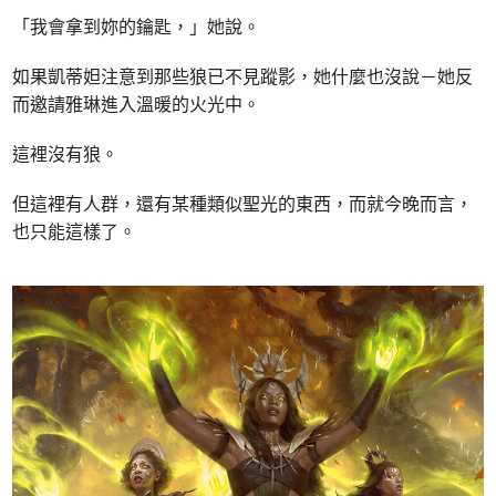
「我會拿到妳的鑰匙，」她說。
如果凱蒂妲注意到那些狼已不見蹤影，她什麼也沒說－她反
而邀請雅琳進入溫暖的火光中。
這裡沒有狼。
但這裡有人群，還有某種類似聖光的東西，而就今晚而言，
也只能這樣了。