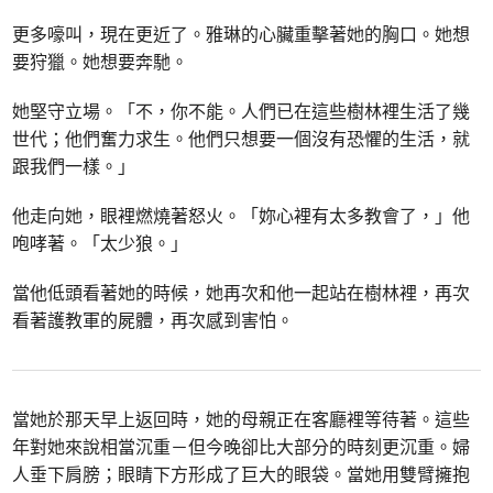
更多嚎叫，現在更近了。雅琳的心臟重擊著她的胸口。她想
要狩獵。她想要奔馳。
她堅守立場。「不，你不能。人們已在這些樹林裡生活了幾
世代；他們奮力求生。他們只想要一個沒有恐懼的生活，就
跟我們一樣。」
他走向她，眼裡燃燒著怒火。「妳心裡有太多教會了，」他
咆哮著。「太少狼。」
當他低頭看著她的時候，她再次和他一起站在樹林裡，再次
看著護教軍的屍體，再次感到害怕。
當她於那天早上返回時，她的母親正在客廳裡等待著。這些
年對她來說相當沉重－但今晚卻比大部分的時刻更沉重。婦
人垂下肩膀；眼睛下方形成了巨大的眼袋。當她用雙臂擁抱