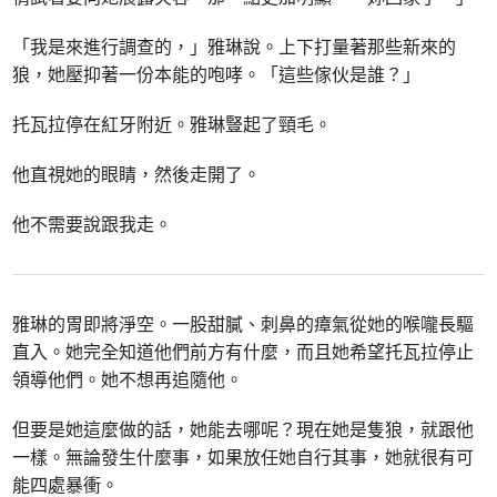
「我是來進行調查的，」雅琳說。上下打量著那些新來的
狼，她壓抑著一份本能的咆哮。「這些傢伙是誰？」
托瓦拉停在紅牙附近。雅琳豎起了頸毛。
他直視她的眼睛，然後走開了。
他不需要說跟我走。
雅琳的胃即將淨空。一股甜膩、刺鼻的瘴氣從她的喉嚨長驅
直入。她完全知道他們前方有什麼，而且她希望托瓦拉停止
領導他們。她不想再追隨他。
但要是她這麼做的話，她能去哪呢？現在她是隻狼，就跟他
一樣。無論發生什麼事，如果放任她自行其事，她就很有可
能四處暴衝。