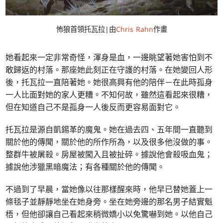
怖狼首領托瓦拉|由
Chris Rahn
作畫
她看起來一定非常奇怪，渾身是血，一邊眺望著她害怕到不
敢歸返的村落。那座她此刻正在守護的村落。在她變回人形
後，托瓦拉一直陪著她。她很高興有他的陪伴－在此時孤身
一人比面對她的家人更糟。不知何故，雖然這看起來很糟，
但在知道自己不是孤身一人後反而更容易面對它。
托瓦拉是源自凱錫革的魔鬼。她在過去四、五年間一直聽到
關於他的傳聞，關於他的所作所為，以及很多他沒做的事。
整群牛被屠殺。房屋被闖入且被扯碎。據說他會殺吸血鬼；
據說他涉獵黑暗魔法；有各種關於他的傳聞。
不過到了早晨，當她像以往那樣醒來時，他早已替她蓋上一
條毯子並靜靜地坐在她身旁。坐在她旁邊的那名男子結實魁
梧，但他卻讓自己看起來稍微嬌小以免驚嚇到她。以他自己