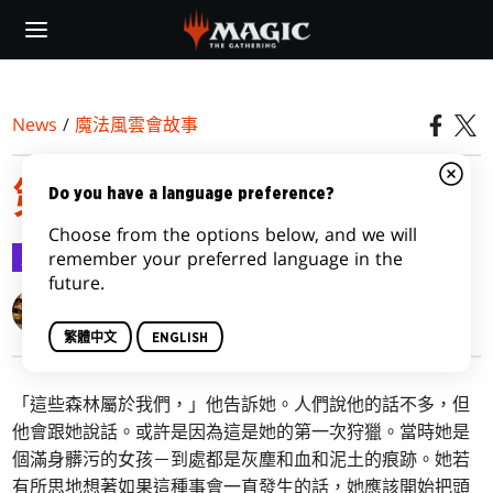
Skip
to
main
content
News
/
魔法風雲會故事
第二集：狼群動機
Do you have a language preference?
Choose from the options below, and we will
魔法風雲會故事
2021-09-08
remember your preferred language in the
future.
K. Arsenault Rivera
繁體中文
ENGLISH
「這些森林屬於我們，」他告訴她。人們說他的話不多，但
他會跟她說話。或許是因為這是她的第一次狩獵。當時她是
個滿身髒污的女孩－到處都是灰塵和血和泥土的痕跡。她若
有所思地想著如果這種事會一直發生的話，她應該開始把頭