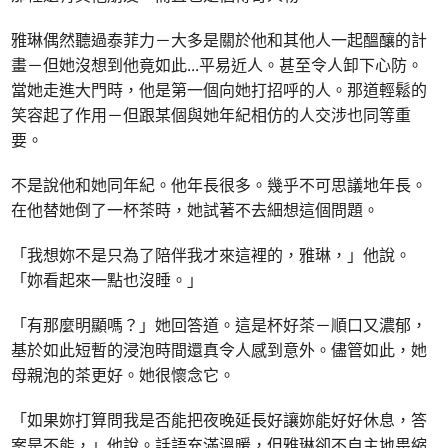
雅琳偶然聽過泰菲力－大多是關於他和其他人一起醞釀的計
畫－但她沒想到他竟如此
...
平易近人。甚至令人卸下心防。
當她走進大門時，他是第一個向她打招呼的人。那道輕鬆的
笑容起了作用－但跟某個與她年紀相仿的人交涉也同等重
要。
不是說他和她同年紀。他年長很多。幾乎不可思議地年長。
在他替她倒了一杯茶時，她試著不去細想這個問題。
「我想妳不是只為了陪伴我才來這裡的，雅琳，」他說。
「妳看起來一點也沒睡。」
「有那麼明顯嗎？」她回答道。這是杯好茶－順口又濃郁，
基於如此短暫的浸泡時間還真令人感到意外。儘管如此，她
母親泡的茶更好。她很懷念它。
「如果妳打算問我是否能把夜晚延長好讓妳能好好休息，答
案是不能，」他說。話語充滿溫暖，但雅琳卻不自主地畏縮