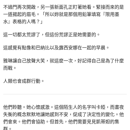
不過門再次開啟，另一張新面孔正盯著她看。緊接而來的是
一道揚起的眉毛。「所以妳就是那個用鉛筆填寫『限用墨
水』表格的人嗎？」
這一切都太荒謬了，但這份荒謬正是她需要的。
這感覺有點像和巴納比以及露西安娜在一起的早晨。
雅琳讓自己放聲大笑，就這麼一次，好記得自己是為了什麼
而戰。
人類也會成群行動。
他們聆聽。她心懷感激。這個陌生人的名字叫卡婭，而晝夜
失衡的概念默默地讓她感到不安，促成了決定性的變化。他
們會來。他們會協助。但首先，他們需要見見凱蒂妲的集
群。