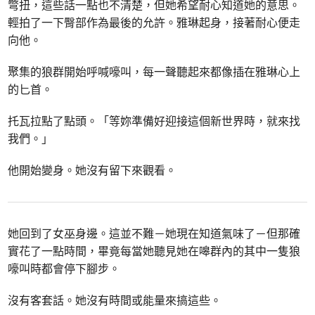
彆扭，這些話一點也不清楚，但她希望耐心知道她的意思。
輕拍了一下臀部作為最後的允許。雅琳起身，接著耐心便走
向他。
聚集的狼群開始呼喊嚎叫，每一聲聽起來都像插在雅琳心上
的匕首。
托瓦拉點了點頭。「等妳準備好迎接這個新世界時，就來找
我們。」
他開始變身。她沒有留下來觀看。
她回到了女巫身邊。這並不難－她現在知道氣味了－但那確
實花了一點時間，畢竟每當她聽見她在嗥群內的其中一隻狼
嚎叫時都會停下腳步。
沒有客套話。她沒有時間或能量來搞這些。