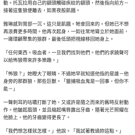
動。托瓦拉用自己的額頭觸碰疾紋的額頭，然後指向前方－
接著這隻狼便離去，如黑夜般飢餓。
雅琳感到胃部一沉。這只是飢餓。牠會回來的。但她已不想
再浪費更多時間。他再次起身，一如往常地聳立於她面前，
一邊環顧聚集的狼群，最後低頭把視線移回她身上。
「任何東西。吸血者，一旦我們找到他們。他們的求饒聲可
以給怖狼帶來許多樂趣。」
「怖狼？」她瞪大了眼睛，不過她早就知道他指的是誰－他
身旁的那群狼，那些巨獸。「獵捕吸血鬼是一回事，但你不
能－」
一聲刺耳的咕噥打斷了她，又或許是隨之而來的舊時反射動
作。他皺起眉頭，並且縮起嘴唇露出牙齒，隨著光芒照耀在
他臉上，他的牙齒變得更長了。
「我們想怎樣就怎樣，」他說。「我試著教過妳這點。」