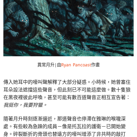
異常月升|由
Ryan Pancoast
作畫
傳入她耳中的嚎叫聲解釋了大部分疑惑。小時候，她曾塞住
耳朵設法遮擋這些聲音，但此刻已不可能這麼做。數十隻狼
在黑夜裡彼此呼喚，甚至可能有數百道聲音正相互宣告著：
我挺你，我要狩獵。
隨著月升時刻逐漸逼近，那道聲音也停滯在雅琳的喉嚨深
處。有些較為急躁的成員－像是托瓦拉的護衛－已開始變
身。碎裂斷折的骨頭也替遠方的嚎叫增添了非共時的敲打