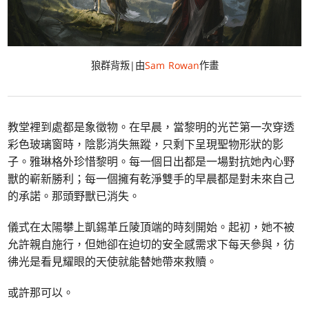
狼群背叛|由
Sam Rowan
作畫
教堂裡到處都是象徵物。在早晨，當黎明的光芒第一次穿透
彩色玻璃窗時，陰影消失無蹤，只剩下呈現聖物形狀的影
子。雅琳格外珍惜黎明。每一個日出都是一場對抗她內心野
獸的嶄新勝利；每一個擁有乾淨雙手的早晨都是對未來自己
的承諾。那頭野獸已消失。
儀式在太陽攀上凱錫革丘陵頂端的時刻開始。起初，她不被
允許親自施行，但她卻在迫切的安全感需求下每天參與，彷
彿光是看見耀眼的天使就能替她帶來救贖。
或許那可以。