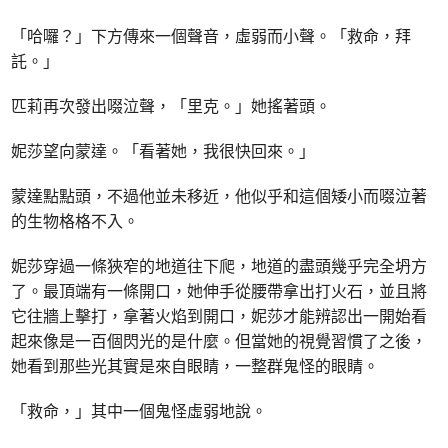
「哈囉？」下方傳來一個聲音，虛弱而小聲。「救命，拜
託。」
匹莉再次發出啜泣聲，「里克。」她搖著頭。
妮莎望向蒙達。「看著她，我很快回來。」
蒙達點點頭，不過他並未移近，他似乎和這個矮小而啜泣著
的生物格格不入。
妮莎穿過一條狹窄的地道往下爬，地道的盡頭幾乎完全坍方
了。最頂端有一條開口，她伸手從腰帶拿出打火石，並且將
它往牆上擊打，拿著火焰到開口，妮莎才能辨認出一開始看
起來像是一百個閃光的是什麼。但當她的視覺習慣了之後，
她看到那些光其實是來自眼睛，一整群鬼怪的眼睛。
「救命，」其中一個鬼怪虛弱地說。