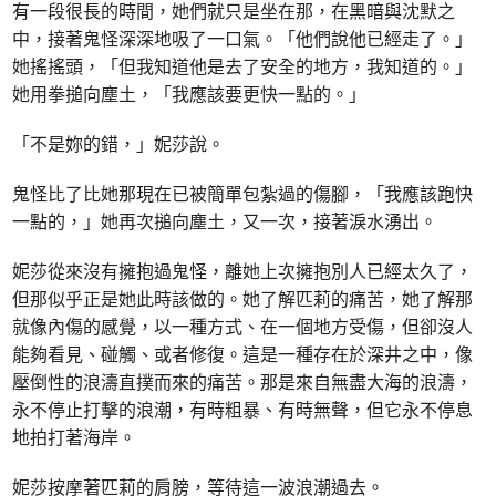
有一段很長的時間，她們就只是坐在那，在黑暗與沈默之
中，接著鬼怪深深地吸了一口氣。「他們說他已經走了。」
她搖搖頭，「但我知道他是去了安全的地方，我知道的。」
她用拳搥向塵土，「我應該要更快一點的。」
「不是妳的錯，」妮莎說。
鬼怪比了比她那現在已被簡單包紮過的傷腳，「我應該跑快
一點的，」她再次搥向塵土，又一次，接著淚水湧出。
妮莎從來沒有擁抱過鬼怪，離她上次擁抱別人已經太久了，
但那似乎正是她此時該做的。她了解匹莉的痛苦，她了解那
就像內傷的感覺，以一種方式、在一個地方受傷，但卻沒人
能夠看見、碰觸、或者修復。這是一種存在於深井之中，像
壓倒性的浪濤直撲而來的痛苦。那是來自無盡大海的浪濤，
永不停止打擊的浪潮，有時粗暴、有時無聲，但它永不停息
地拍打著海岸。
妮莎按摩著匹莉的肩膀，等待這一波浪潮過去。