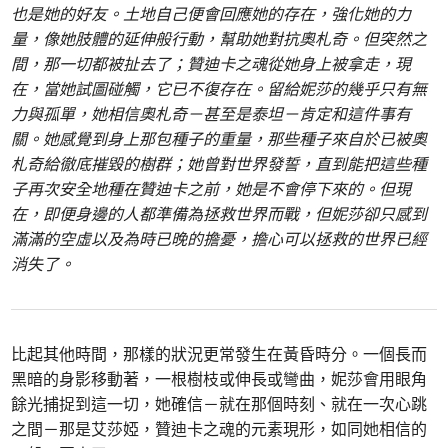
也是她的好友。土地自己便會回應她的存在，強化她的力
量，像她肢體的延伸般行動，幫助她對抗奧札奇。但突然之
間，那一切都被扯去了；贊迪卡之魂從她身上被拿走，現
在，當她試圖碰觸，它已不復存在。留給妮莎的幾乎只有無
力與孤單，她相信奧札奇－甚至是泰坦－肯定和這件事有
關。她感覺到身上那包種子的重量，那些種子來自於已被奧
札奇給徹底摧毀的樹群；她曾對世界發誓，直到能把這些種
子再次安全地種在贊迪卡之前，她是不會停下來的。但現
在，即便身邊的人都準備為拯救世界而戰，但妮莎卻只感到
滿滿的空虛以及為時已晚的擔憂，擔心可以拯救的世界已經
消失了。
比起其他時間，那樣的狀況更常發生在黃昏時分。一個長而
黑暗的身影移動著，一根樹枝或伸長或彎曲，妮莎會用眼角
餘光捕捉到這一切，她確信－就在那個時刻、就在一次心跳
之間－那是艾莎婭，贊迪卡之魂的元素現形，如同她相信的