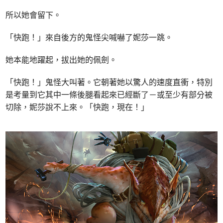
所以她會留下。
「快跑！」來自後方的鬼怪尖喊嚇了妮莎一跳。
她本能地躍起，拔出她的佩劍。
「快跑！」鬼怪大叫著。它朝著她以驚人的速度直衝，特別
是考量到它其中一條後腿看起來已經斷了－或至少有部分被
切除，妮莎說不上來。「快跑，現在！」