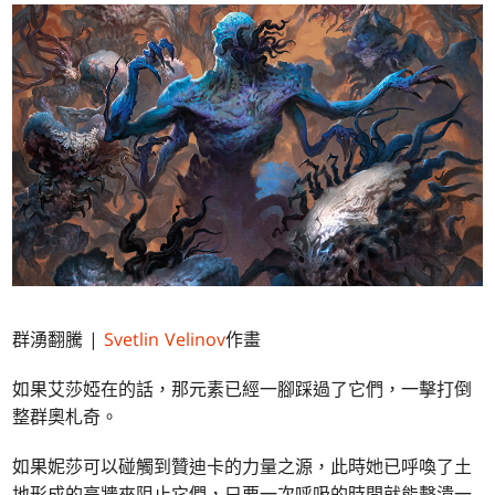
群湧翻騰 |
Svetlin Velinov
作畫
如果艾莎婭在的話，那元素已經一腳踩過了它們，一擊打倒
整群奧札奇。
如果妮莎可以碰觸到贊迪卡的力量之源，此時她已呼喚了土
地形成的高牆來阻止它們，只要一次呼吸的時間就能擊潰一