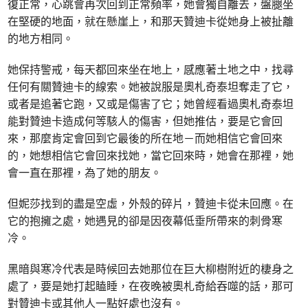
復正常，心跳會再次回到正常頻率，她會獨自離去，盤腿坐
在堅硬的地面，就在懸崖上，和那天贊迪卡從她身上被扯離
的地方相同。
她保持警戒，每天都回來坐在地上，感應著土地之中，找尋
任何有關贊迪卡的線索。她被說服是奧札奇泰坦奪走了它，
或者是追著它跑，又或是傷害了它；她曾經看過奧札奇泰坦
能對贊迪卡造成何等駭人的傷害，但她推估，要是它會回
來，那麼肯定會回到它最後的所在地－而她相信它會回來
的，她想相信它會回來找她，當它回來時，她會在那裡，她
會一直在那裡，為了她的朋友。
但妮莎找到的盡是空虛，外殼的碎片，贊迪卡從未回應。在
它的抱擁之處，她遇見的卻是因夜幕低垂所帶來的刺骨寒
冷。
黑暗與寒冷代表是時候回去她那位在巨大柳樹附近的棲身之
處了，要是她打起瞌睡，在夜晚被奧札奇給吞噬的話，那可
對贊迪卡或其他人一點好處也沒有。