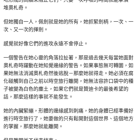
堆奧札奇。
但她獨自一人，佩劍就是她的所有，她抓緊劍柄，一次、一
次、又一次的揮劍。
感覺就好像它們的進攻永遠不會停止。
一個警告在她心靈的角落拉扯著，那是過去幾天每當她面對
奧札奇時躍動在她知覺邊緣的警告。如果事態無可轉圜，如
果她無法消滅奧札奇然後逃脫－那麼她就得走。她必須在腐
化碰觸到自己之前以時空旅行離開，她無法容許口袋中的種
子被變為白色的塵土，如果它們就是贊迪卡的最後希望的
話，那麼這樣的事就不能發生。
她的內臟緊繃，形體的邊緣感到刺痛，她的身體已經準備好
進行時空旅行了，她要做的只有鬆開對這個世界、這個地方
的掌握，那麼她就能離開。