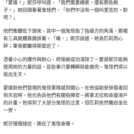
「蒙達！」妮莎呼叫道，「我們需要繩索，還有那些鉤
子。」她回頭看著鬼怪們，「你們中沒有一個叫里克的，對
吧？」
他們集體低下頭來，其中一個鬼怪指了指遠方的角落，那裡
有三具屍體靠牆排著。「喔，」妮莎說道，她為匹莉而心
碎；畢竟都離得那麼近了。
憑著小心的運作與耐心，坍塌被成功清除了－要是妮莎能夠
使用她的力量的話，這些事只要轉瞬就能做完－鬼怪們得以
逃出生天。
蒙達對他們發現的鬼怪軍隊感到開心，在他協助安排傷者回
到天岩時，他也告訴他們有關指揮官－將軍尤拉和收復海戶
的計畫。他得到了大部分鬼怪的注意，但匹莉依然獨自坐在
一旁。
妮莎慢慢接近，跪在了鬼怪身邊。