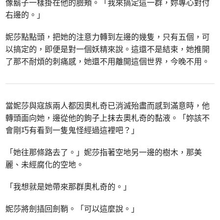
像鬍子一樣掛在他的臉頰。「我來搞定這一群，妳專心對付
右邊的。」
妮莎點點頭，把她的注意力轉到左邊的幾隻，只有五個，可
以搞定的，即便是對一個妖精來說。這還不是結束，她推開
了那不耐煩的刺痛感，她還不用離開這個世界，今晚不用。
當妮莎與寇族兩人都因奧札奇已消滅殆盡而感到滿意時，他
轉頭面向她，邊從他的鉤子上抹去奧札奇的黏液。「妳該不
會剛巧有看到一隻鬼怪經過這裡吧？」
「她往那條路去了。」妮莎指著空地另一邊的樹木，那美
麗、未經腐化的空地。
「我想就是她帶來那群奧札奇的。」
妮莎將劍插回劍鞘。「可以這麼說。」