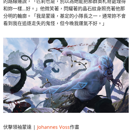
的路線邊說，「匹莉也是，別以為她能把那群奧札奇處理得
和妳一樣…好。」他微笑著，閃耀著的晶石紋身照亮著他那
分明的輪廓。「我是蒙達，基定的小隊長之一，通常妳不會
看到我在追逐走失的鬼怪，但今晚我運氣不好。」
伏擊領袖蒙達 |
Johannes Voss
作畫