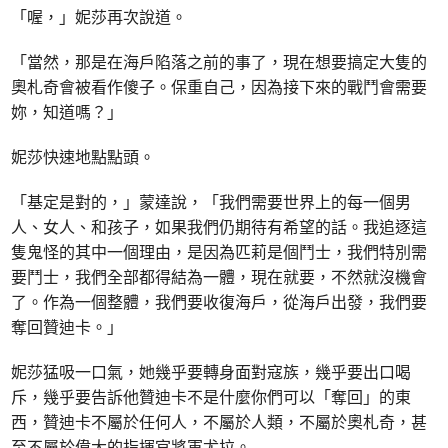
「喔，」妮莎再次說道。
「當然，那是在海戶陷落之前的事了，現在想要搞定大隻的
奧札奇會被看作傻子。保重自己，因為接下來的戰鬥會需要
妳，知道嗎？」
妮莎快速地點點頭。
「基定是對的，」蒙達說，「我們需要世界上的每一個男
人、女人、和孩子，如果我們仍期待有希望的話。我追逐這
隻鬼怪的其中一個理由，是因為匹莉是個鬥士，我們特別需
要鬥士，我們全部都得結為一體，現在就要，不然就沒機會
了。作為一個整體，我們要收復海戶，從海戶出發，我們要
奪回贊迪卡。」
妮莎猛吸一口氣，她幾乎要轉身面對寇族，幾乎要出口喝
斥，幾乎要告訴他贊迪卡不是什麼你們可以「奪回」的東
西，贊迪卡不屬於任何人，不屬於人類，不屬於奧札奇，甚
至不屬於偉大的指揮官將軍尤拉。