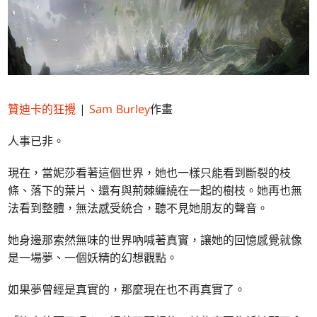
贊迪卡的狂攪
|
Sam Burley
作畫
人事已非。
現在，當妮莎看著這個世界，她也一樣只能看到斷裂的枝
條、落下的葉片、還有與荊棘纏繞在一起的樹枝。她再也無
法看到整體，無法感受統合，聽不見她朋友的聲音。
她身邊那索然無味的世界吶喊著真實，讓她的回憶感覺就像
是一場夢、一個妖精的幻想觀點。
如果夢曾經是真實的，那麼現在也不再真實了。