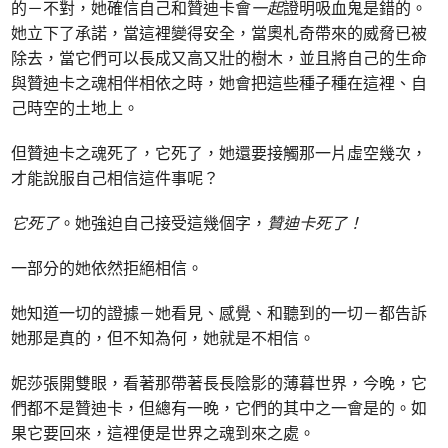
的－不對，她確信自己和贊迪卡會
一起
證明吸血鬼是錯的。
她立下了承諾，當這裡變得安全，當奧札奇帶來的威脅已被
除去，當它們可以長成又高又壯的樹木，並且將自己的生命
與贊迪卡之魂相伴相依之時，她會把這些種子種在這裡、自
己時空的土地上。
但贊迪卡之魂死了，它死了，她還要接觸那一片虛空幾次，
才能說服自己相信這件事呢？
它死了
。她強迫自己接受這幾個字，
贊迪卡死了！
一部分的她依然拒絕相信。
她知道一切的證據－她看見、感覺、和聽到的一切－都告訴
她那是真的，但不知為何，她就是不相信。
妮莎張開雙眼，看著那帶著長長陰影的薄暮世界，今晚，它
們都不是贊迪卡，但總有一晚，它們的其中之一會是的。如
果它要回來，這裡便是世界之魂到來之處。