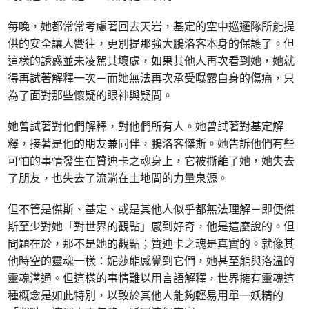
每晚，她都常常考慮著回去天岩，基定的空中巡邏隊所能提
供的安全讓人嚮往，更別提那強大鵬洛客本身的保護了。但
這樣的誘惑並未凌駕其壞處，如果其他人再次看到她，她就
得再試著解釋一次－而她無法再次承受曝露自身的傷痛，只
為了面對那些懷疑的眼神與疑問。
她曾試著對他們解釋，對他們所有人。她曾試著對基定解
釋，接著是他的朋友兼同伴，鵬洛客傑斯。她告訴他們有些
可怕的事情發生在贊迪卡之魂身上，它被撕離了她，她失去
了朋友，也失去了流淌在土地間的力量泉源。
但不管是傑斯、基定、或是其他人似乎都無法理解－即便傑
斯至少對她「對世界的觀點」感到好奇，他是這麼說的。但
問題在於，那不是她的觀點；贊迪卡之魂是真實的。就像其
他時空的靈魂一樣：妮莎能感覺到它們，她甚至能與洛溫的
靈魂溝通。但這樣的事情難以用言語解釋，世界擁有靈魂這
種概念是如此特別，以致於其他人能夠輕易用單一妖精的