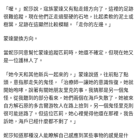
「喔。」妮莎說，寇族蒙達又有點走錯方向了，這裡的足跡
很難追蹤，現在他們正走過堅硬的石地，比起柔軟的泥土或
樹葉，足跡在這顯然比較模糊。「走你的左邊。」
蒙達變換方向。
當妮莎同意幫忙蒙達追蹤匹莉時，她還不確定，但現在她又
是一位護林人了。
「她今天和其他新兵一起來的，」蒙達說道，往前點了點
頭，意指那走失的鬼怪，「治療師一讓她的意識恢復，她就
開始咆哮，說著有關她朋友里克的事，我猜那是另一個鬼
怪。從我聽到的部分看來，她們兩個在海戶失散了，她被來
自方解石原的多吉爾游牧人在路上撿到，另一個鬼怪里克則
很可能迷路了。但這位匹莉，她心裡覺得他還在那裡，我告
訴她，海戶已經什麼都不剩了。」
妮莎知道那種沒人能瞭解自己感應到某些事物的感覺是什