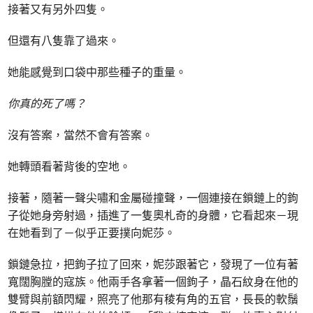
接著又有另外四隻。
但還有八隻靠了過來。
她能感覺到口袋中那些種子的重量。
你真的死了嗎？
沒有答案，當然不會有答案。
她轉頭看著背後的空地。
接著，隨著一聲尖嘯和金屬碰撞聲，一個連接在鎖鏈上的鉤
子從她身旁射過，插進了一隻奧札奇的身體，它看起來－現
在她看到了－似乎正要撲向妮莎。
鎖鏈急拉，把鉤子拉了回來，妮莎跟著它，發現了一位有著
寬闊胸膛的寇族。他兩手各拿著一個鉤子，晶石紋身在他的
雙臂與前額閃耀，照亮了他那有稜有角的五官，長長的軟鬚