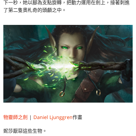
下一秒，她以腳為支點旋轉，把動力運用在劍上，接著刺進
了第二隻奧札奇的頭顱之中。
物靈師之劍
|
Daniel Ljunggren
作畫
妮莎厭惡這些生物。