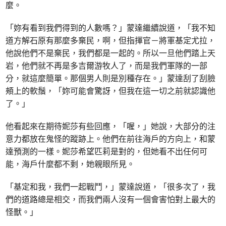
麼。
「妳有看到我們得到的人數嗎？」蒙達繼續說道，「我不知
道方解石原有那麼多棄民，啊，但指揮官－將軍基定尤拉，
他說他們不是棄民，我們都是一起的。所以一旦他們踏上天
岩，他們就不再是多吉爾游牧人了，而是我們軍隊的一部
分，就這麼簡單。那個男人則是別種存在。」蒙達刮了刮臉
頰上的軟鬚，「妳可能會驚訝，但我在這一切之前就認識他
了。」
他看起來在期待妮莎有些回應，「喔，」她說，大部分的注
意力都放在鬼怪的蹤跡上。他們在前往海戶的方向上，和蒙
達預測的一樣。妮莎希望匹莉是對的，但她看不出任何可
能，海戶什麼都不剩，她親眼所見。
「基定和我，我們一起戰鬥，」蒙達說道，「很多次了，我
們的道路總是相交，而我們兩人沒有一個會害怕對上最大的
怪獸。」