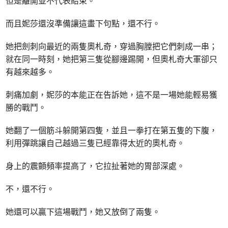
但是離開並不代表結束。
而且妮莎還沒準備讓這畫下句點，還不行。
她把劍刺向最近的兩隻奧札奇，穿過胸膛把它們刺成一串；
就在同一時刻，她把第三隻從腳邊踢開，但奧札奇大軍卻只
有越來越多。
刺痛加劇，妮莎的本能正在告訴她，這不是一場她能輕易獲
勝的戰鬥。
她翻了一個筋斗躲開第四隻，並且一拳打在第五隻的下腹，
利用彈跳讓自己越過三隻已經靠得太近的奧札奇。
身上的震顫頻率提高了，它拉扯著她的胃部深處。
不，還不行。
她還可以贏下這場戰鬥，她又放倒了兩隻。