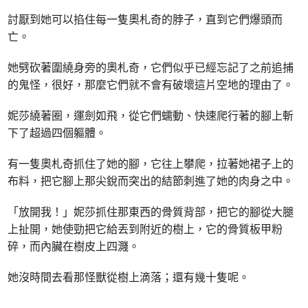
討厭到她可以掐住每一隻奧札奇的脖子，直到它們爆頭而
亡。
她劈砍著圍繞身旁的奧札奇，它們似乎已經忘記了之前追捕
的鬼怪，很好，那麼它們就不會有破壞這片空地的理由了。
妮莎繞著圈，運劍如飛，從它們蠕動、快速爬行著的腳上斬
下了超過四個軀體。
有一隻奧札奇抓住了她的腳，它往上攀爬，拉著她裙子上的
布料，把它腳上那尖銳而突出的結節刺進了她的肉身之中。
「放開我！」妮莎抓住那東西的骨質背部，把它的腳從大腿
上扯開，她使勁把它給丟到附近的樹上，它的骨質板甲粉
碎，而內臟在樹皮上四濺。
她沒時間去看那怪獸從樹上滴落；還有幾十隻呢。