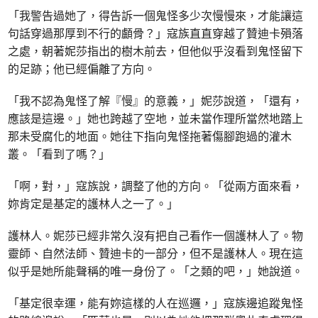
「我警告過她了，得告訴一個鬼怪多少次慢慢來，才能讓這
句話穿過那厚到不行的顱骨？」寇族直直穿越了贊迪卡殞落
之處，朝著妮莎指出的樹木前去，但他似乎沒看到鬼怪留下
的足跡；他已經偏離了方向。
「我不認為鬼怪了解『慢』的意義，」妮莎說道，「還有，
應該是這邊。」她也跨越了空地，並未當作理所當然地踏上
那未受腐化的地面。她往下指向鬼怪拖著傷腳跑過的灌木
叢。「看到了嗎？」
「啊，對，」寇族說，調整了他的方向。「從兩方面來看，
妳肯定是基定的護林人之一了。」
護林人。妮莎已經非常久沒有把自己看作一個護林人了。物
靈師、自然法師、贊迪卡的一部分，但不是護林人。現在這
似乎是她所能聲稱的唯一身份了。「之類的吧，」她說道。
「基定很幸運，能有妳這樣的人在巡邏，」寇族邊追蹤鬼怪