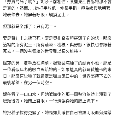
「妳真的死了嗎？」妮莎不願相信，某些東西告訴她那不會
是真的。然而. . . 她把手放低，伸長手指，極為緩慢地朝著
地表伸去，她屏著呼吸，觸摸泥土。
但那就是全部了：只有泥土。
要是贊迪卡之魂已死，要是奧札奇泰坦摧毀了它的話，那麼
這裡的所有泥土、所有荊棘、樹枝、與野獸，很快也會跟著
死去。一個沒有靈魂的世界難以長久維持。
妮莎的另一隻手放在胸前，握緊裝滿種子的絲質小包，那是
一位看似年老的吸血鬼給她的。如果這真的就是贊迪卡的末
日，那麼這些種子就肯定是吸血鬼口中的：世界堅持下去的
最後希望，在另一個時空。
妮莎吞了一口口水，但她喉嚨後的那一團熱流依然上湧到了
臉頰後方，她閉上雙眼，一行清淚從她的臉上流下。
她把種子握得更緊了，她是如此確信自己會證明吸血鬼是錯