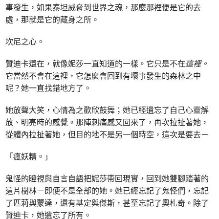
事發生，如果泰坦威脅到世界之魂，那麼那裡便是它的去
處，那就是它的藏身之所。
坎尼之心。
贊迪卡還在，就像妮莎一直知道的一樣。它只是不在
這裡。
它當然不會在這裡，它怎麼會回到有壞事發生的森林之中
呢？她一直找錯地方了。
她放聲大笑，心情為之歡欣鼓舞；她已經遺忘了自己心靈解
放、明亮時的感覺。那陣刺痛感又回來了，再次拉扯著她，
從體內拉扯著她，但目的地不是另一個時空，這次是要去－
「瘋妖精。」
鬼怪的瞪視與自言自語把妮莎帶回現實，回到她雙腳踏著的
這片樹林－即便不是全部的她。她已經忘記了鬼怪們，忘記
了匹莉與蒙達，還有基定與傑斯，甚至忘記了奧札奇。除了
贊迪卡，她遺忘了所有。