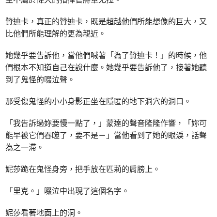
贊迪卡，真正的贊迪卡，既是超越他們所能想像的巨大，又
比他們所能理解的更為親近。
她幾乎要告訴他，當他們喊著「為了贊迪卡！」的時候，他
們根本不知道自己在說什麼。她幾乎要告訴他了，接著她聽
到了鬼怪的啜泣聲。
那受傷鬼怪的小小身影正坐在隱匿的地下洞穴的洞口。
「我告訴過妳要慢一點了，」蒙達的聲音隆隆作響，「妳可
能早被它們吞噬了，要不是－」當他看到了她的眼淚，話聲
為之一滯。
妮莎跪在鬼怪身旁，把手放在匹莉的肩膀上。
「里克。」啜泣中出現了這個名字。
妮莎看著地面上的洞。