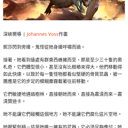
深峽嚮導 |
Johannes Voss
作畫
妮莎閃到旁邊，鬼怪從她身邊呼嘯而過。
接著，她看到遠處有群東西蜂擁而至，那是至少三十隻的奧
札奇，它們體型很小，甚至沒有比樹樁來得大。他們移動得
如此快速，以致於每一隻怪物都看似堅硬的骨質昆蟲，被一
團應是它的步足的模糊塵霧載著往前移動。
它們敏捷地通過樹林，直接朝她而來，直接為肅清而來－肅
清贊迪卡。
她不能讓它們碰觸這個地方，她不能讓它們腐化這片空地。
她握緊劍柄－這是她唯一擁有的武器，它必須足夠應付；她