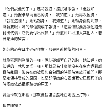
「他們說他死了。」匹莉說道，擦拭著眼淚。「但我知
道。」她握拳擊向自己的胸，「我知道。」她再次捶胸，
「就在這裡！」她站起身，「我知道！」她轉身面對妮莎，
瞇著雙眼，她的悲傷變成了報復。「這些怪獸要為讓他跑走
付出代價，它們要付出代價！」她氣沖沖地加入其他人，聽
著蒙達的留言。
妮莎的心在耳中砰砰作響，那是匹莉捶胸的回音。
就像匹莉剛剛說的一樣，妮莎碰觸著自己的胸，她知道，她
知道的，就和鬼怪一樣。那就是為什麼她沒有在生命遭到威
脅時離開，沒有在她被奧札奇包圍的時候時空旅行離開。那
是她保持警戒的原因，也是即便她的心靈說著它已經死了的
時候她依然拒絕聽從的原因。
贊迪卡就在那裡。那就像個諾言般地在她舌上打轉。
但在哪裡？