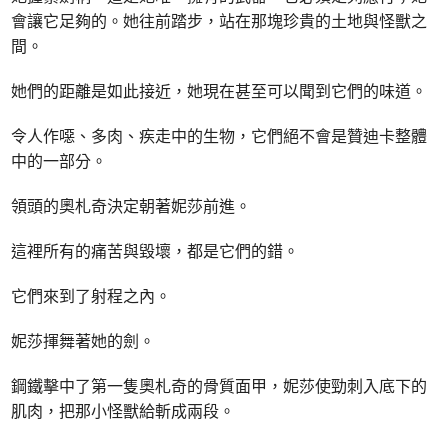
會讓它足夠的。她往前踏步，站在那塊珍貴的土地與怪獸之
間。
她們的距離是如此接近，她現在甚至可以聞到它們的味道。
令人作噁、多肉、疾走中的生物，它們絕不會是贊迪卡整體
中的一部分。
領頭的奧札奇決定朝著妮莎前進。
這裡所有的痛苦與毀壞，都是它們的錯。
它們來到了射程之內。
妮莎揮舞著她的劍。
鋼鐵擊中了第一隻奧札奇的骨質面甲，妮莎使勁刺入底下的
肌肉，把那小怪獸給斬成兩段。