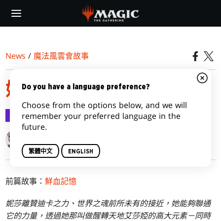
Skip
to
main
content
News
/
魔法風雲會故事
妮莎的探索
Do you have a language preference?
Choose from the options below, and we will
魔法風雲會故事
2024-05-15
remember your preferred language in the
future.
Kimberly J. Kreines
繁體中文
ENGLISH
前篇故事：
鮮血記憶
妮莎離贊迪卡之力、世界之魂前所未有的接近，她能夠聯通
它的力量，透過她那叫做醒轉天地艾莎婭的高大元素－同時