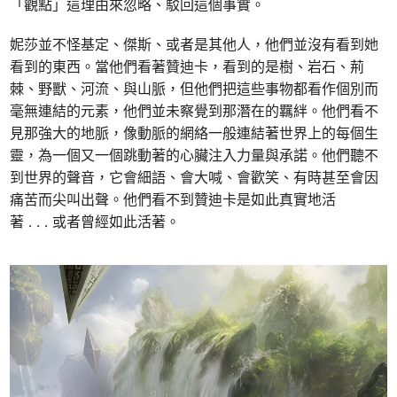
「觀點」這理由來忽略、駁回這個事實。
妮莎並不怪基定、傑斯、或者是其他人，他們並沒有看到她
看到的東西。當他們看著贊迪卡，看到的是樹、岩石、荊
棘、野獸、河流、與山脈，但他們把這些事物都看作個別而
毫無連結的元素，他們並未察覺到那潛在的羈絆。他們看不
見那強大的地脈，像動脈的網絡一般連結著世界上的每個生
靈，為一個又一個跳動著的心臟注入力量與承諾。他們聽不
到世界的聲音，它會細語、會大喊、會歡笑、有時甚至會因
痛苦而尖叫出聲。他們看不到贊迪卡是如此真實地活
著 . . . 或者曾經如此活著。