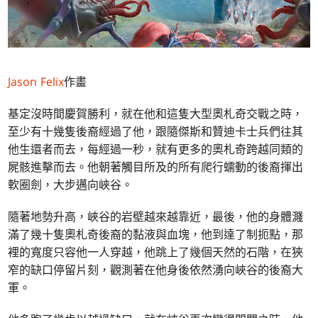
Jason Felix
作畫
基定沒時間慶賀勝利，就在他和這隻大型奧札奇交戰之時，
至少有十幾隻後裔經過了他，跟隨傑斯和贊迪卡士兵們往其
他生還者而去，每經過一秒，就有更多的奧札奇跨越同類的
屍骸進擊而去。他朝著觸目所及的所有爬行蠕動的後裔揮出
軟圈劍，大步邁向峽谷。
隨著地勢升高，峽谷的岩壁越來越靠近，最後，他的身體濺
滿了幾十隻奧札奇後裔的黏液與血塊，他到達了制扼點，那
裡的寬度只容他一人穿越，他跳上了幾個天然的石階，在狹
窄的缺口停留片刻，觀測著在他身後依然湧向峽谷的後裔大
軍。