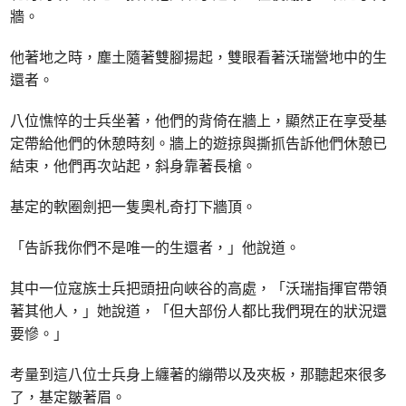
牆。
他著地之時，塵土隨著雙腳揚起，雙眼看著沃瑞營地中的生
還者。
八位憔悴的士兵坐著，他們的背倚在牆上，顯然正在享受基
定帶給他們的休憩時刻。牆上的遊掠與撕抓告訴他們休憩已
結束，他們再次站起，斜身靠著長槍。
基定的軟圈劍把一隻奧札奇打下牆頂。
「告訴我你們不是唯一的生還者，」他說道。
其中一位寇族士兵把頭扭向峽谷的高處，「沃瑞指揮官帶領
著其他人，」她說道，「但大部份人都比我們現在的狀況還
要慘。」
考量到這八位士兵身上纏著的繃帶以及夾板，那聽起來很多
了，基定皺著眉。