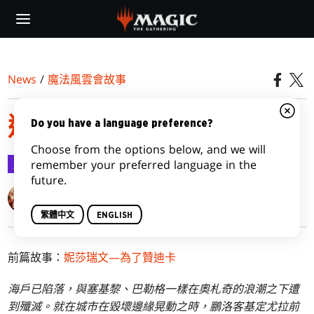
Skip
to
main
content
News
/
魔法風雲會故事
避難所大屠殺
Do you have a language preference?
Choose from the options below, and we will
魔法風雲會故事
2024-05-15
remember your preferred language in the
future.
James Wyatt
繁體中文
ENGLISH
前篇故事：
妮莎瑞文—為了贊迪卡
海戶已陷落，與塞基黎、巴勒格一樣在奧札奇的浪潮之下遭
到殲滅。就在城市在毀壞邊緣晃動之時，鵬洛客基定尤拉前