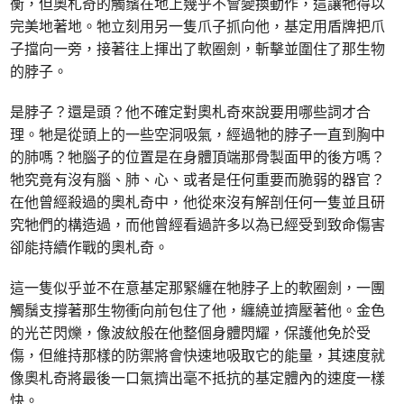
衡，但奧札奇的觸鬚在地上幾乎不會變換動作，這讓牠得以
完美地著地。牠立刻用另一隻爪子抓向他，基定用盾牌把爪
子擋向一旁，接著往上揮出了軟圈劍，斬擊並圍住了那生物
的脖子。
是脖子？還是頭？他不確定對奧札奇來說要用哪些詞才合
理。牠是從頭上的一些空洞吸氣，經過牠的脖子一直到胸中
的肺嗎？牠腦子的位置是在身體頂端那骨製面甲的後方嗎？
牠究竟有沒有腦、肺、心、或者是任何重要而脆弱的器官？
在他曾經殺過的奧札奇中，他從來沒有解剖任何一隻並且研
究牠們的構造過，而他曾經看過許多以為已經受到致命傷害
卻能持續作戰的奧札奇。
這一隻似乎並不在意基定那緊纏在牠脖子上的軟圈劍，一團
觸鬚支撐著那生物衝向前包住了他，纏繞並擠壓著他。金色
的光芒閃爍，像波紋般在他整個身體閃耀，保護他免於受
傷，但維持那樣的防禦將會快速地吸取它的能量，其速度就
像奧札奇將最後一口氣擠出毫不抵抗的基定體內的速度一樣
快。