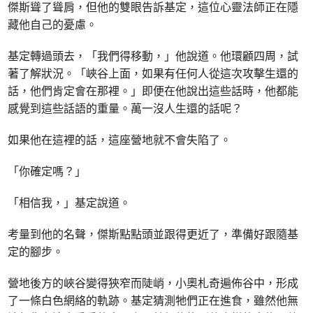
傑斯聳了聳肩，但他的雙眼告訴基定，這位心靈法師正在隱
藏他自己的憂慮。
基定轉過頭去，「我們得移動，」他說道。他環顧四周，試
著了解狀況。「峽谷上面，如果有任何人從這次攻擊生還的
話，他們肯定會在那裡。」即便在他說出這些話時，他都能
感覺到這些話語的重量。萬一沒人生還的話呢？
如果他在這裡的話，這座營地就不會失陷了。
「你確定嗎？」
「相信我，」基定說道。
考量到他的名聲，傑斯點點頭並跟得更近了，準備好跟隨基
定的腳步。
營地後方的峽谷變得狹窄而陡峭，小奧札奇遍佈谷中，形成
了一條白色網絡的軌跡。基定猜測牠們正在進食，雖然他無