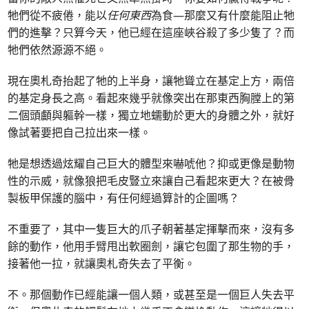
牠們從不疲倦，能以
任何東西
為食—那麼又有什麼能阻止牠
們的進擊？只算今天，他已經在這座峽谷殺了多少隻了？而
牠們依然源源不絕。
現在奧札奇抬起了牠的上半身，讓牠聳立在基定上方，兩倍
的基定身長之高。看起來幾乎就像突出在那東西胸膛上的第
二個頭顱與軀幹一樣，獨立地蠕動於更大的身體之外，就好
像試著要把自己拉出來一樣。
牠是想透過炫耀自己巨大的體型來嚇唬他？抑或更像是動物
性的示威，就像狼把毛皮豎立來讓自己看起來更大？在被骨
製板甲保護的腦中，有任何經過算計的企圖嗎？
不重要了，其中一隻巨大的爪子朝著基定揮擊而來，沒有多
餘的動作，他用手臂甩出軟圈劍，讓它包圍了那生物的手，
接著他一拉，就讓奧札奇失去了平衡。
不。那個動作已經能讓一個人類，或甚至是一個巨人失去平