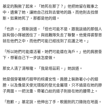
基定的胸揪了起來，「她死在那了？」他把她留在戰事之
中，遺棄了她，讓她自己找到去營地的路，而他則去找傑
斯。如果她死了，那都是他的錯。
「也許，」傑斯說道，「但也可能不是，跟我談過的那個人
說有個小隊被困住了，與逃難隊失去了聯繫。他覺得裘黎恩
就在他們之中，而他們可能已經找到了庇護之地。」
「所以她們可能還活著，她們可能還在海戶。」他的肩膀垂
下，想著自己下一步該怎麼做。
那女人清了清喉嚨，「我是塔茲莉，」她說道。
她是個穿著精巧鎧甲的棕膚女性，肩膀上裝飾著小小的翅
膀，以及像是天使光環般的發光金屬環，只不過是在她的脖
子周圍。一把沈重、帶著凸紋的錘子則掛在她的腰帶上。
「抱歉，」基定說，他伸出了手，軟圈劍的刀鋒拖在地面。