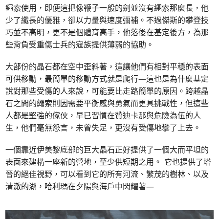
繩索使用，即便這把像鞭子一般的劍並沒有繩索那麼長，他
少了纖長的優雅，卻以力量與速度彌補。不過傑斯的攀登技
巧並不高明，更不是個體育高手，他落後在基定後方，為那
些背負受重傷士兵的寇族提供薄弱的協助。
大部份的晶石都在空中歪斜著，這讓他們有相對平穩的表面
可供移動，最簡單的移動方式就是爬行—這也是為什麼基定
說對那些受傷的人來說，可能要比走路簡單的原因。跨越晶
石之間的繩索則因需要平衡感與勇氣而更具挑戰性，但這些
人都是堅強的傢伙，早已習慣在贊迪卡那與危險為伍的人
生，他們毫無怨言，未曾失足，更沒有受傷地攀了上去。
一個靠近伊美黎底部的巨大晶石正好提供了一個大而平坦的
表面來建構一座新的營地，至少供短期之用。 它也提供了塔
晉的絕佳視野，可以看到它的所有河流、繁茂的樹林、以及
清澈的湖，哈利瑪在夕陽與海戶中閃耀著—