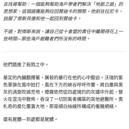
去找尋幫助：一個能夠幫助海戶學者們解決「地脈之謎」的
思想家，這個謎團能夠拉回贊迪卡的頹勢。他前往拉尼卡，
說服了傑斯貝連和他一起回到贊迪卡。
不過，對傑斯來說，讓自己從十會盟的責任中離開得花上一
些時間—那些海戶避難者們所沒有的時間。
他們踏進了殺戮之中。
基定的內臟翻攪著，屠殺的暴行在他的心中壓迫。沃瑞的紫
色軍旗在風中拍打，風在下方的峽谷呼呼作響，將白塵與黑
灰的渦旋吹過荒地。煙霧依然從四處燒灼的灰燼中升起，營
火在混沌中散佈，吞沒了一切防衛者構築的其他避難所。奧
札奇的腐化覆蓋大地，那是細白絲線所構成的複雜網絡。
還有屍體—到處都是屍體。