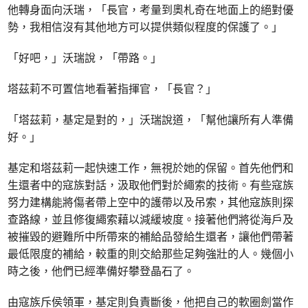
他轉身面向沃瑞，「長官，考量到奧札奇在地面上的絕對優
勢，我相信沒有其他地方可以提供類似程度的保護了。」
「好吧，」沃瑞說，「帶路。」
塔茲莉不可置信地看著指揮官，「長官？」
「塔茲莉，基定是對的，」沃瑞說道，「幫他讓所有人準備
好。」
基定和塔茲莉一起快速工作，無視於她的保留。首先他們和
生還者中的寇族對話，汲取他們對於繩索的技術。有些寇族
努力建構能將傷者帶上空中的護帶以及吊索，其他寇族則探
查路線，並且修復繩索藉以減緩坡度。接著他們將從海戶及
被摧毀的避難所中所帶來的補給品發給生還者，讓他們帶著
最低限度的補給，較重的則交給那些足夠強壯的人。幾個小
時之後，他們已經準備好攀登晶石了。
由寇族斥侯領軍，基定則負責斷後，他把自己的軟圈劍當作