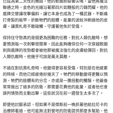
已成為第二天性的舞蹈，他的軟圈劍裂響尖鳴，當他將魔法
聯通之時，金色的光線沿著那四片如鞭般的刀鋒閃耀。他的
盾牌交替讓攻擊偏斜，讓它本身也成為了一種武器，不斷痛
打骨製的板甲，折斷牠們的肢體，能量的波紋沖刷過他的皮
膚，讓奧札奇不敢碰觸，守護著他免於受傷。
保持住守勢真的是個更為困難的任務，對抗人類仇敵時，想
要預測每一次刺擊很簡單，因此能夠確保任何一次穿越軟圈
劍與盾牌的攻勢都會被他那被魔法強化的皮膚給彈回，對抗
人類仇敵時，他幾乎可說是萬夫莫敵。
不過在對抗奧札奇時，他變得更容易受傷，特別是在他疲累
的時候，而他已經疲倦好幾天了。牠們的移動變得更難以預
測，牠們的肢體有的分岔，亦或是一團扭動的觸鬚。他最後
常常做出了過多的防衛，那需要花費他的能量，或者他也會
誤判情勢而主動出擊，這些狀況在前一週發生太多次了。
即便他討厭承認，但如果不是傑斯前一晚抓著他給拉尼卡的
治療師看過，他可能無法對營地的防衛提供那麼多幫助，他