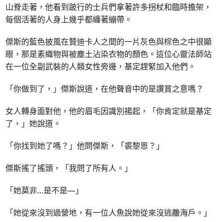
山脊走著，他看到跛行的士兵們拿著許多拐杖和臨時擔架，
每個活著的人身上幾乎都纏著繃帶。
傑斯的藍色披風在贊迪卡人之間的一片灰色與棕色之中很顯
眼，那是素織物與被塵土沾染衣物的顏色。這位心靈法師站
在一位全副武裝的人類女性旁邊，基定趕緊加入他們。
「你做到了，」傑斯說道，在他聲音中的是讚賞之意嗎？
女人轉身面對他，他的眉毛因識別揚起，「你肯定就是基定
了，」她說道。
「你找到她了嗎？」他問傑斯，「裘黎恩？」
傑斯搖了搖頭，「我問了所有人。」
「她莫非…是不是—」
「她從來沒到過營地，有一位人魚說她從來沒逃離海戶。」