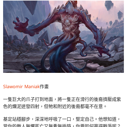
Slawomir Maniak
作畫
一隻巨大的爪子打到地面，將一隻正在滑行的後裔擠壓成紫
色的爛泥迸發四射，但牠和附近的後裔都毫不在意。
基定站穩腳步，深深地呼吸了一口，堅定自己。他想知道，
當你的敵人無懼死亡又無牽無掛時，你要如何贏得戰爭呢？