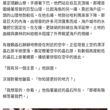
基定環顧山脊，手摸著下巴，他們站在伯瓦克頂端，那裡是
圍繞著塔晉的巨型山環，比起海島的另一邊，靠近海戶這一
頭的山環地勢較低。在他右邊，地勢往哈利瑪漸漸下降，那
是巨大的內海，由塔晉的許多河流匯集而成，海戶城市的水
壩把它固定住。在左邊，更陡峭的斜坡往海洋延伸，土地的
曲線與廣林的糾結樹木阻擋了外界眺望海戶的視線。
有幾顆晶石靜靜地懸掛在附近的空中，正從塔晉上空的漂浮
晶石原半途墜落，基定瞪著空中的晶石原，有數個高度較低
的晶石上掛著繩索，連結著徘徊在空中的彼此。
「我有另一個主意，」他說道。
沃瑞對著他皺眉，「你知道更好的地方？」
「我想是的，你看，」他指著最近的晶石所在，「那裡有階
梯等著我們。」