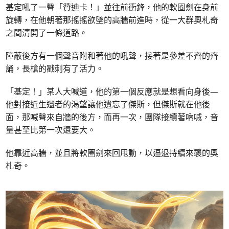
基定吼了一聲「贊迪卡！」並往前衝鋒，他的軟圈劍在身前
旋轉，在他朝著那搖搖欲墜的高牆前進時，從一大群奧札奇
之間清開了一條道路。
障蔽後方有一個聲音附和著他的吼聲，接著是參差不齊的齊
誦，長槍的戳刺有了活力。
「基定！」某人大喊道，他的第一個反應就是想看向身後—
他對接近生還者的渴望讓他遺忘了傑斯，但傑斯就在他後
面，那喊聲來自牆的後方，而再一次，團隊接續著吶喊，音
量甚至比第一次還要大。
他靠近高牆，並且將軟圈劍來回甩動，以逼退持續來襲的奧
札奇。