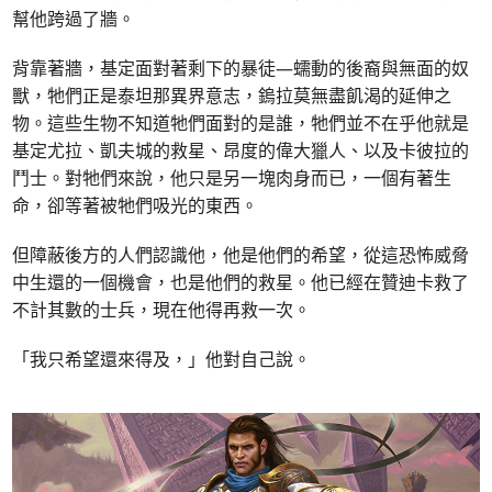
幫他跨過了牆。
背靠著牆，基定面對著剩下的暴徒—蠕動的後裔與無面的奴
獸，牠們正是泰坦那異界意志，鎢拉莫無盡飢渴的延伸之
物。這些生物不知道牠們面對的是誰，牠們並不在乎他就是
基定尤拉、凱夫城的救星、昂度的偉大獵人、以及卡彼拉的
鬥士。對牠們來說，他只是另一塊肉身而已，一個有著生
命，卻等著被牠們吸光的東西。
但障蔽後方的人們認識他，他是他們的希望，從這恐怖威脅
中生還的一個機會，也是他們的救星。他已經在贊迪卡救了
不計其數的士兵，現在他得再救一次。
「我只希望還來得及，」他對自己說。