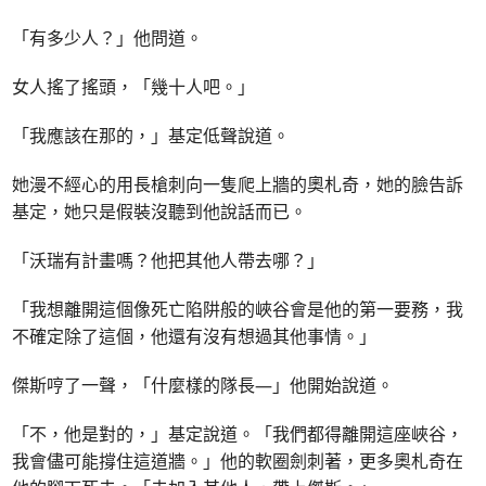
「有多少人？」他問道。
女人搖了搖頭，「幾十人吧。」
「我應該在那的，」基定低聲說道。
她漫不經心的用長槍刺向一隻爬上牆的奧札奇，她的臉告訴
基定，她只是假裝沒聽到他說話而已。
「沃瑞有計畫嗎？他把其他人帶去哪？」
「我想離開這個像死亡陷阱般的峽谷會是他的第一要務，我
不確定除了這個，他還有沒有想過其他事情。」
傑斯哼了一聲，「什麼樣的隊長—」他開始說道。
「不，他是對的，」基定說道。「我們都得離開這座峽谷，
我會儘可能撐住這道牆。」他的軟圈劍刺著，更多奧札奇在