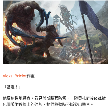
Aleksi Briclot
作畫
「基定！」
他反射性地轉身，看見傑斯蹲著防禦，一隊奧札奇後裔蜂擁
包圍著附近牆上的碎片，牠們移動時不斷發出聲音。