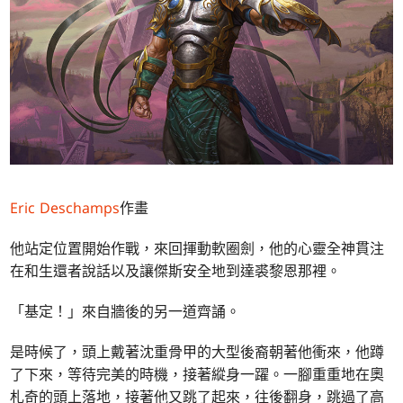
Eric Deschamps
作畫
他站定位置開始作戰，來回揮動軟圈劍，他的心靈全神貫注
在和生還者說話以及讓傑斯安全地到達裘黎恩那裡。
「基定！」來自牆後的另一道齊誦。
是時候了，頭上戴著沈重骨甲的大型後裔朝著他衝來，他蹲
了下來，等待完美的時機，接著縱身一躍。一腳重重地在奧
札奇的頭上落地，接著他又跳了起來，往後翻身，跳過了高