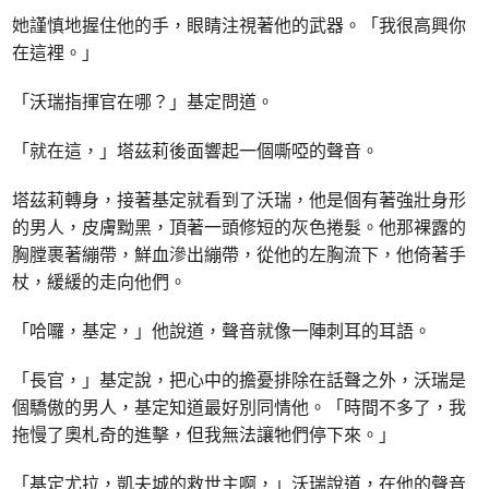
她謹慎地握住他的手，眼睛注視著他的武器。「我很高興你
在這裡。」
「沃瑞指揮官在哪？」基定問道。
「就在這，」塔茲莉後面響起一個嘶啞的聲音。
塔茲莉轉身，接著基定就看到了沃瑞，他是個有著強壯身形
的男人，皮膚黝黑，頂著一頭修短的灰色捲髮。他那裸露的
胸膛裹著繃帶，鮮血滲出繃帶，從他的左胸流下，他倚著手
杖，緩緩的走向他們。
「哈囉，基定，」他說道，聲音就像一陣刺耳的耳語。
「長官，」基定說，把心中的擔憂排除在話聲之外，沃瑞是
個驕傲的男人，基定知道最好別同情他。「時間不多了，我
拖慢了奧札奇的進擊，但我無法讓牠們停下來。」
「基定尤拉，凱夫城的救世主啊，」沃瑞說道，在他的聲音