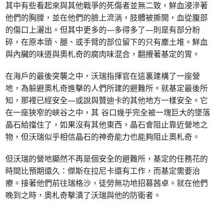
其中有些看起來與其他戰爭的死傷者並無二致，鮮血浸滲著
他們的胸膛，並在他們的臉上流淌，肢體被撕開，血從腹部
的傷口上灑出。但其中更多的—多得多了—則是有部分粉
碎，在原本頭、腿、或手臂的部位留下的只有塵土堆。鮮血
與內臟的味道與奧札奇的腐肉味混合，翻攪著基定的胃。
在海戶的最後突襲之中，沃瑞指揮官在這裏建構了一座營
地，為躲避奧札奇進擊的人們所建的避難所。就基定最後所
知，那裡已經安全—或說與贊迪卡的其他地方一樣安全。它
在一座狹窄的峽谷之中，其 谷口幾乎完全被一塊巨大的墜落
晶石給擋住了，如果沒有其他東西，晶石會阻止靠近營地之
物，但沃瑞似乎相信晶石的神奇能力也能夠阻止奧札奇。
但沃瑞的營地顯然不再是個安全的避難所，基定的任務花的
時間比預期還久：傑斯在拉尼卡還有工作，而基定需要治
療。接著他們前往瑞格沙，徒勞無功地招募茜卓。就在他們
晚到之時，奧札奇擊潰了沃瑞與他的防衛者。