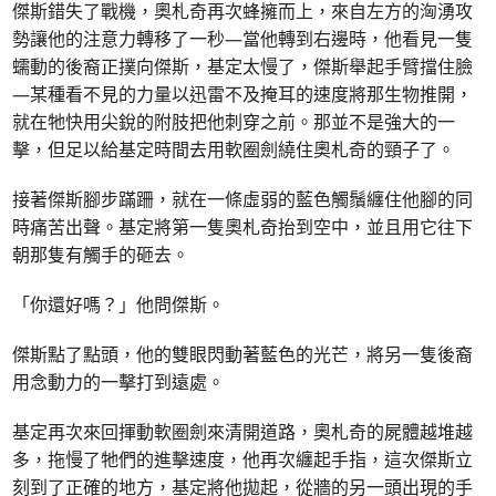
傑斯錯失了戰機，奧札奇再次蜂擁而上，來自左方的洶湧攻
勢讓他的注意力轉移了一秒—當他轉到右邊時，他看見一隻
蠕動的後裔正撲向傑斯，基定太慢了，傑斯舉起手臂擋住臉
—某種看不見的力量以迅雷不及掩耳的速度將那生物推開，
就在牠快用尖銳的附肢把他刺穿之前。那並不是強大的一
擊，但足以給基定時間去用軟圈劍繞住奧札奇的頸子了。
接著傑斯腳步蹣跚，就在一條虛弱的藍色觸鬚纏住他腳的同
時痛苦出聲。基定將第一隻奧札奇抬到空中，並且用它往下
朝那隻有觸手的砸去。
「你還好嗎？」他問傑斯。
傑斯點了點頭，他的雙眼閃動著藍色的光芒，將另一隻後裔
用念動力的一擊打到遠處。
基定再次來回揮動軟圈劍來清開道路，奧札奇的屍體越堆越
多，拖慢了牠們的進擊速度，他再次纏起手指，這次傑斯立
刻到了正確的地方，基定將他拋起，從牆的另一頭出現的手