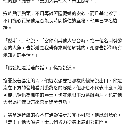
他的腳下死去。「去加入其他人，帶上傑斯。」
寇族點了點頭，不用再試著隱藏她的安心。而且基定說了，
不用擔心質疑他是否能長時間撐住這座牆，他早已聲名遠
揚。
「傑斯，」他說，「當你和其他人會合時，找一位名叫裘黎
恩的人魚，告訴她是我帶你來幫忙解謎的，她會告訴你所有
她知道的事情。」
「假設她還活著的話，」傑斯說道。
擔憂絞著基定的胃，他還沒想要把那樣的懷疑說出口，他還
沒在下方的營地看到裘黎恩的屍體，但那也不代表什麼。她
可能已經化為風中的塵土，也許她根本沒逃離海戶，也許他
大老遠把傑斯帶來只是徒勞無功。
這讓基定持續的心不在焉顯得更加罪不可恕，他感到噁心，
「走！」他大喊道，士兵們盡力從牆上蹣跚著離開。