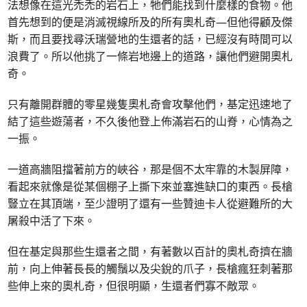
法想像在這光禿禿的岩石上，牠們能找到什麼樣的食物。他
首先想到的便是消滅視線所及的所有奧札奇—但他得顧及傑
斯，而且要找尋沃瑞營地的生還者的話，已經沒有時間可以
浪費了。所以他挑了一條岩地邊上的道路，讓他們避開奧札
奇。
只有離開群體的零星幾隻奧札奇會攻擊他們，基定迅速地了
結了這些遊蕩者，不久後他登上佈滿岩石的山脊，心情為之
一振。
一道高牆阻擋著前方的峽谷，那是個不太牢靠的木製屏障，
看起來就像是從某個棚子上撕下來並塞進缺口的東西。長槍
豎立在其頂端，至少證明了還有一些贊迪卡人從避難所的大
屠殺中活了下來。
但在基定與那些生還者之間，有著數以百計的奧札奇擠在牆
前，向上伸著長長的觸鬚以及尖銳的爪子，長槍瘋狂刺著那
些伸上來的奧札奇，但很明顯，生還者們寡不敵眾。