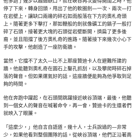
他多跑了幾步以越過缺口，就在峽谷再次變得開闊之時，他
停了下來，轉身回頭，甩出了他的軟圈劍—一次、兩次—打
在岩壁上，讓缺口兩邊的碎石如雨般落在下方的奧札奇頭
上。隨著更多下擊打，那如鞭般的劍就像礦工的鎬子一般打
碎了石頭，接著更大塊的石頭從岩壁斷開，擠扁了更多後
裔，並且阻擋了後方奧札奇的進路。隨著接下來幾次小心下
手的攻擊，他創造了一座防衛牆。
當然，它擋不了太久—比不上那座贊迪卡人在避難所建的
牆。他能聽到奧札奇在圓石上鑿孔抓刮，以及攀爬時碎石掉
落的聲音。但如果運氣好的話，這座牆便能夠為他爭取到足
夠的時間。
他在奔跑中躍起，在石頭間跳躍接近峽谷頂端，最後，他聽
到一個女人的聲音在喊著命令，再一會，贊迪卡的生還者們
就映入了眼簾。
「這麼少，」他自言自語道，幾十人，士兵說過的—非常
少，如果他看到整個團隊的話。從峽谷頂端，他們正沿著高