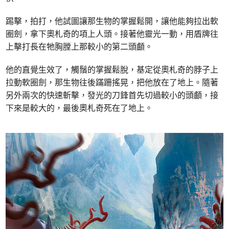
踢擊，拍打，他試圖讓那生物的掌握鬆開，讓他能夠拉出軟
圈劍，拿下奧札奇的項上人頭。接著他靈光一動，用盾牌往
上擊打長在牠胸膛上那較小的第二頭顱。
他的直覺生效了，觸鬚的掌握鬆脫，基定從奧札奇的脖子上
拉動軟圈劍，那生物往後蹣跚搖晃，把他放在了地上。隨著
另外兩次的快速斬擊，發光的刀鋒首先切過較小的頭顱，接
下來是較大的，最後奧札奇死在了地上。