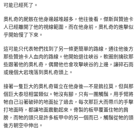
可能已經死了。
奧札奇的屍骸在他身邊越堆越多，他往後看，傑斯與贊迪卡
人已經離開了他的視線範圍，而在他身前，奧札奇的進擊似
乎開始慢了下來。
這可能只代表牠們找到了另一條更簡單的路線，通往他後方
那些贊迪卡人血肉的路線。他開始退往峽谷，軟圈劍擒砍那
些跟著他的奧札奇，偶爾他也會攻擊峽谷的上邊，讓碎石雨
或幾個大岩塊落到奧札奇頭上。
接著一隻巨大的奧札奇聳立在他身後—不是鎢拉莫，但與那
個巨大泰坦相當類似。牠沒有腳，只有一團觸鬚，用手臂將
牠自己沿著破碎的地面扯了過去，每次那巨大而帶爪的手擊
打地面時，都讓地面震動起來。骨製的板甲覆蓋住牠的肩
膀，而牠的頭只是許多板甲中的另一個而已，觸鬚從牠的頭
後方朝空中伸出。