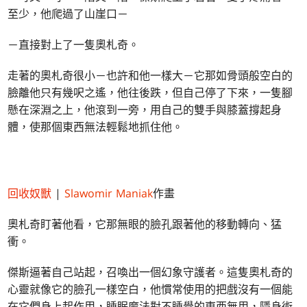
至少，他爬過了山崖口－
－直接對上了一隻奧札奇。
走著的奧札奇很小－也許和他一樣大－它那如骨頭般空白的
臉離他只有幾呎之遙，他往後跌，但自己停了下來，一隻腳
懸在深淵之上，他滾到一旁，用自己的雙手與膝蓋撐起身
體，使那個東西無法輕鬆地抓住他。
回收奴獸
|
Slawomir Maniak
作畫
奧札奇盯著他看，它那無眼的臉孔跟著他的移動轉向、猛
衝。
傑斯逼著自己站起，召喚出一個幻象守護者。這隻奧札奇的
心靈就像它的臉孔一樣空白，他慣常使用的把戲沒有一個能
在它們身上起作用，睡眠魔法對不睡覺的東西無用，隱身術