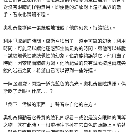
對沒有眼睛的怪物無用，即便他的幻象對上這些異界的敵
手，看來也蹣跚不穩。
奧札奇像撕碎一張紙般地摧毀了他的幻象，持續接近。
利用爭取到的時間，傑斯召喚出了一道更可靠的幻象；利用
時間，可能足以讓他迷惑那生物足夠的時間，讓他可以逃脫
－試驗觸覺性或聽覺性的幻象，也許能夠誤導它。他用盡了
時間，因攀爬而精疲力竭，他所能做的只有試著擠進兩塊尖
銳的岩石之間，希望自己可以得到一些好運。
一陣
金屬聲
，閃過一道亮藍色的亮光。奧札奇暈眩蹣跚，傑
斯眨了眨眼。什麼. . . ？
「倒下，污穢的東西！」聲音來自他的左方。
奧札奇轉動著它骨質的臉孔四處看－或說是沒有眼睛的同等
之物－就在此時，一根重棒往下捶在它白色的頭顱上。隨著