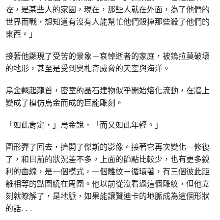
在
，是某些人的家園，現在，那些人就在外面，為了他們的
世界而戰，想知道有沒有人能幫忙他們殺掉那些殺了他們的
東西。」
接著他顯現了受苦的景象－哀悼逝者的家庭，被鎢拉莫破壞
的地形，甚至是受到奧札奇威脅的天空與海洋。
烏金翹起龍首，密室的晶石建物似乎開始熔化流動，在牆上
變成了模仿烏金而成的巨龍雕刻。
「如此肯定，」烏金說，「而又如此年輕。」
圖形彈了回去，擠開了傑斯的影像。接著它再次變化－修復
了，和目前的狀況差不多。上面的節點比較少，也有更多銳
利的曲線，是一個模式，一個雕紋－循環著，有三個彼此距
離相等的點圍繞在周圍。他以前從沒看過這個雕紋，但他立
刻就瞭解了，是地脈，如果能讓贊迪卡的地脈成為這個形狀
的話. . .