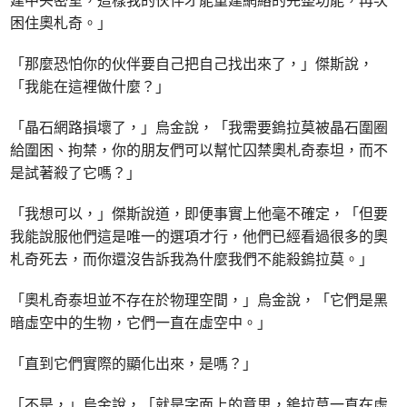
建中央密室，這樣我的伙伴才能重建網絡的完整功能，再次
困住奧札奇。」
「那麼恐怕你的伙伴要自己把自己找出來了，」傑斯說，
「我能在這裡做什麼？」
「晶石網路損壞了，」烏金說，「我需要鎢拉莫被晶石圍圈
給圍困、拘禁，你的朋友們可以幫忙囚禁奧札奇泰坦，而不
是試著殺了它嗎？」
「我想可以，」傑斯說道，即便事實上他毫不確定，「但要
我能說服他們這是唯一的選項才行，他們已經看過很多的奧
札奇死去，而你還沒告訴我為什麼我們不能殺鎢拉莫。」
「奧札奇泰坦並不存在於物理空間，」烏金說，「它們是黑
暗虛空中的生物，它們一直在虛空中。」
「直到它們實際的顯化出來，是嗎？」
「不是，」烏金說，「就是字面上的意思，鎢拉莫一直在虛