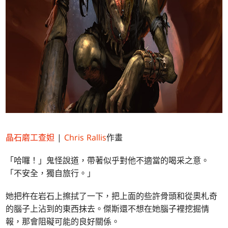
晶石磨工查妲
|
Chris Rallis
作畫
「哈囉！」鬼怪說道，帶著似乎對他不適當的喝采之意。
「不安全，獨自旅行。」
她把杵在岩石上擦拭了一下，把上面的些許骨頭和從奧札奇
的腦子上沾到的東西抹去。傑斯還不想在她腦子裡挖掘情
報，那會阻礙可能的良好關係。