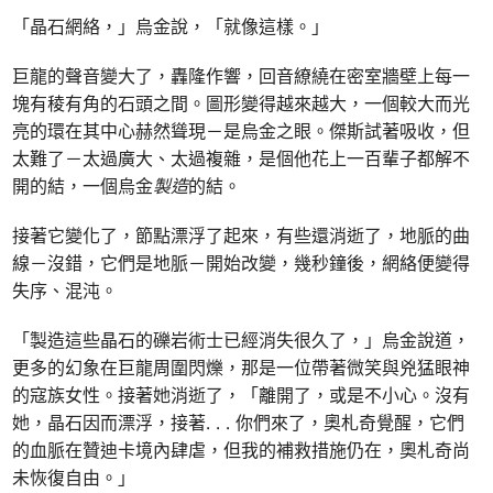
「晶石網絡，」烏金說，「就像這樣。」
巨龍的聲音變大了，轟隆作響，回音繚繞在密室牆壁上每一
塊有稜有角的石頭之間。圖形變得越來越大，一個較大而光
亮的環在其中心赫然聳現－是烏金之眼。傑斯試著吸收，但
太難了－太過廣大、太過複雜，是個他花上一百輩子都解不
開的結，一個烏金
製造
的結。
接著它變化了，節點漂浮了起來，有些還消逝了，地脈的曲
線－沒錯，它們是地脈－開始改變，幾秒鐘後，網絡便變得
失序、混沌。
「製造這些晶石的礫岩術士已經消失很久了，」烏金說道，
更多的幻象在巨龍周圍閃爍，那是一位帶著微笑與兇猛眼神
的寇族女性。接著她消逝了，「離開了，或是不小心。沒有
她，晶石因而漂浮，接著. . . 你們來了，奧札奇覺醒，它們
的血脈在贊迪卡境內肆虐，但我的補救措施仍在，奧札奇尚
未恢復自由。」