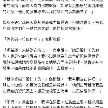
卡的同情，而是因為自保的盤算。如果有更緊急的事引起他
的注意，他可能就未必會以我們關注的事為優先了。」
傑斯不確定那是因為其壽命或力量導致，但他注意到，古老
的鵬洛客們有一點共同之處：他們都非常瘋狂。
「你的另一位伙伴呢？」傑斯說道。
「娜希麗，人稱礫岩術士，」烏金說，「她是贊迪卡的寇
族，也是它的守護者。我不知道她為什麼會離開這個世界，
我無法想像她會寧願待在其他地方而不是這裡，她肯定有事
發生，如果你找不到索霖的話，去找她。」
「我不會拋下贊迪卡的，」傑斯說，「我有朋友在這裡，」
朋友，沒錯，不管怎麼看都足夠親近。「他們正等我帶著晶
石網絡的資訊回去，還是你想要去海戶，自己告訴他們？」
「不行，」烏金說，「我得在這裡，在烏金之眼。我必須重