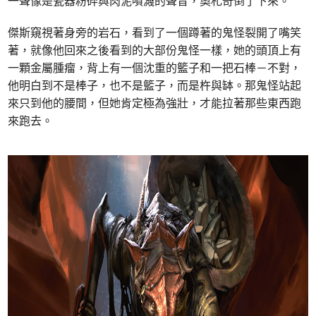
一聲像是瓷器粉碎與肉泥噴濺的聲音，奧札奇倒了下來。
傑斯窺視著身旁的岩石，看到了一個蹲著的鬼怪裂開了嘴笑
著，就像他回來之後看到的大部份鬼怪一樣，她的頭頂上有
一顆金屬腫瘤，背上有一個沈重的籃子和一把石棒－不對，
他明白到不是棒子，也不是籃子，而是杵與缽。那鬼怪站起
來只到他的腰間，但她肯定極為強壯，才能拉著那些東西跑
來跑去。