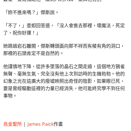
「妳不進來嗎？」傑斯說。
「不了，」查妲回答道，「沒人會進去那裡，壞魔法，死定
了，祝你好運！」
她跳過岩石離開，傑斯轉頭面向那不祥而有稜有角的洞口，
那裡的石頭肯定不是自然的。
他謹慎地下降，從許多墜落的晶石之間走過，這個地方鴉雀
無聲、毫無生氣、完全沒有他上次到訪時的生機勃勃。他的
幻象之光在這廣大的廢墟映照出奇怪的陰影，如果眼已死，
要是曾經驅動這裡的力量已經消失，他可能終究學不到任何
事物。
烏金聖所
|
James Paick
作畫