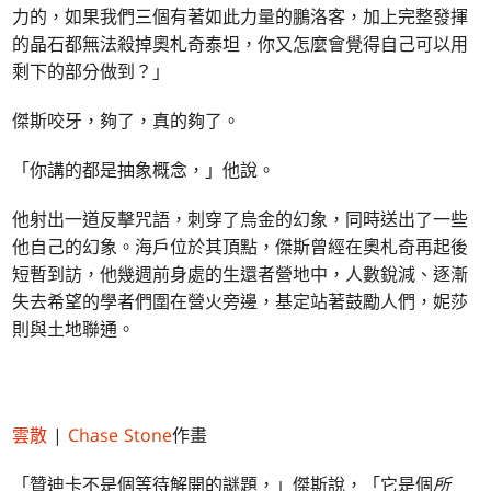
力的，如果我們三個有著如此力量的鵬洛客，加上完整發揮
的晶石都無法殺掉奧札奇泰坦，你又怎麼會覺得自己可以用
剩下的部分做到？」
傑斯咬牙，夠了，真的夠了。
「你講的都是抽象概念，」他說。
他射出一道反擊咒語，刺穿了烏金的幻象，同時送出了一些
他自己的幻象。海戶位於其頂點，傑斯曾經在奧札奇再起後
短暫到訪，他幾週前身處的生還者營地中，人數銳減、逐漸
失去希望的學者們圍在營火旁邊，基定站著鼓勵人們，妮莎
則與土地聯通。
雲散
|
Chase Stone
作畫
「贊迪卡不是個等待解開的謎題，」傑斯說，「它是個
所