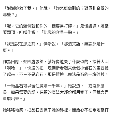
「謝謝妳救了我，」他說，「妳怎麼做到的？對奧札奇做的
那些？」
「喔，它的頭骨就和你的一樣容易打碎，」鬼怪說道，她敲
著頭頂，叮噹作響。「比我的容易一點。」
「我是說在那之前，」傑斯說，「那道咒語，無論那是什
麼。」
作為回應，她四處張望，就好像遺失了什麼似的，接著大叫
「啊哈！」，快速的把一塊傑斯看起來像個小岩石的東西撿
了起來，不－不是岩石，那是贊迪卡魔法晶石的一塊碎片。
「一顆晶石可以留住魔法一千年，」她說道，「或沒那麼
長，如果需要的話，這顆的魔法大部份都用完了，但我會盡
量磨出來。」
她咯咯地笑，把晶石丟進了她的缽裡，開始心不在焉地敲打