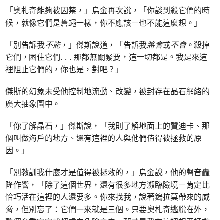
「奧札奇能夠被囚禁，」烏金再次說，「你談到殺它們的時
候，就像它們是蒼蠅一樣，你不應該－也不能這麼想。」
「別告訴我
不能
，」傑斯說道，「告訴我
將會
或
不會
。殺掉
它們，困住它們. . . 那都無關緊要，這一切都是。我是來這
裡阻止它們的，你也是，對吧？」
傑斯的幻象未受他控制地流動、改變，被封存在晶石網絡的
廣大抽象圖中。
「你了解晶石，」傑斯說，「我則了解地面上的贊迪卡、那
個叫做海戶的地方、還有這裡的人與他們值得被拯救的原
因。」
「別教訓我什麼才是值得被拯救的，」烏金說，他的聲音轟
隆作響，「除了這個世界，還有很多地方瀕臨險境－肯定比
恰巧活在這裡的人還要多。你來找我，說著鎢拉莫帶來的威
脅，但別忘了：它們一來就是三個。只要奧札奇逃脫在外，