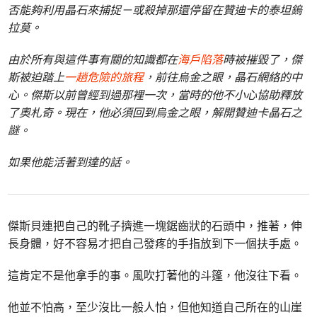
否能夠利用晶石來捕捉－或殺掉那還停留在贊迪卡的泰坦鎢
拉莫。
由於所有與這件事有關的知識都在
海戶陷落
時被摧毀了，傑
斯被迫踏上
一趟危險的旅程
，前往烏金之眼，晶石網絡的中
心。傑斯以前曾經到過那裡一次，當時的他不小心協助釋放
了奧札奇。現在，他必須回到烏金之眼，解開贊迪卡晶石之
謎。
如果他能活著到達的話。
傑斯貝連把自己的靴子擠進一塊鋸齒狀的石頭中，推著，伸
長身體，好不容易才把自己發疼的手指放到下一個扶手處。
這肯定不是他拿手的事。風吹打著他的斗篷，他沒往下看。
他並不怕高，至少沒比一般人怕，但他知道自己所在的山崖