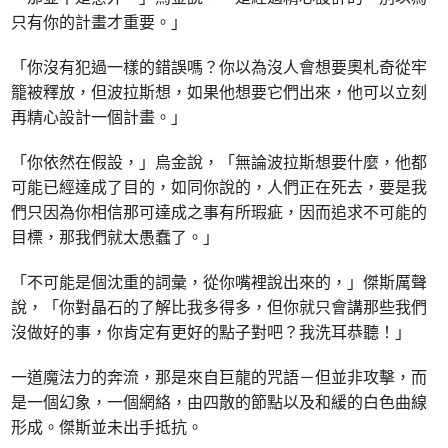
只有你的計畫才重要。」
「你沒有犯過一樣的錯誤嗎？你以為沒人會想要奧札奇從牢
籠被釋放，但波拉斯想，如果他想要它們出來，他可以立刻
再精心設計一個計畫。」
「你依然在假設，」烏金說，「無論波拉斯想要什麼，他都
可能已經達成了目的，如同你說的，人們正在死去，要是我
們只因為你相信那可達成之事有所瑕疵，因而追求不可能的
目標，那我們就太愚蠢了。」
「不可能是個沈重的詞彙，從你嘴裡說出來的，」傑斯厲聲
說，「你對晶石的了解比我多得多，但你就只會講那些我們
沒做好的事，你肯定有更好的點子對吧？我洗耳恭聽！」
一道魔法力的奔流，那是來自巨龍的咒語－但並非攻擊，而
是一個幻象，一個網絡，由四散的節點以及和緩的白色曲線
形成。傑斯並未出手抵抗。