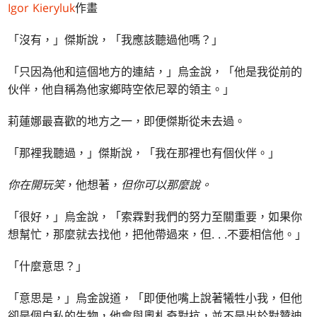
Igor Kieryluk
作畫
「沒有，」傑斯說，「我應該聽過他嗎？」
「只因為他和這個地方的連結，」烏金說，「他是我從前的
伙伴，他自稱為他家鄉時空依尼翠的領主。」
莉蓮娜最喜歡的地方之一，即便傑斯從未去過。
「那裡我聽過，」傑斯說，「我在那裡也有個伙伴。」
你在開玩笑
，他想著，
但你可以那麼說。
「很好，」烏金說，「索霖對我們的努力至關重要，如果你
想幫忙，那麼就去找他，把他帶過來，但. . .不要相信他。」
「什麼意思？」
「意思是，」烏金說道，「即便他嘴上說著犧牲小我，但他
卻是個自私的生物，他會與奧札奇對抗，並不是出於對贊迪