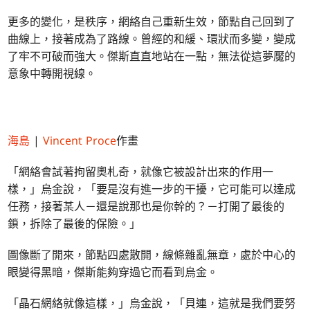
更多的變化，是秩序，網絡自己重新生效，節點自己回到了
曲線上，接著成為了路線。曾經的和緩、環狀而多變，變成
了牢不可破而強大。傑斯直直地站在一點，無法從這夢魘的
意象中轉開視線。
海島
|
Vincent Proce
作畫
「網絡會試著拘留奧札奇，就像它被設計出來的作用一
樣，」烏金說，「要是沒有進一步的干擾，它可能可以達成
任務，接著某人－還是說那也是你幹的？－打開了最後的
鎖，拆除了最後的保險。」
圖像斷了開來，節點四處散開，線條雜亂無章，處於中心的
眼變得黑暗，傑斯能夠穿過它而看到烏金。
「晶石網絡就像這樣，」烏金說，「貝連，這就是我們要努