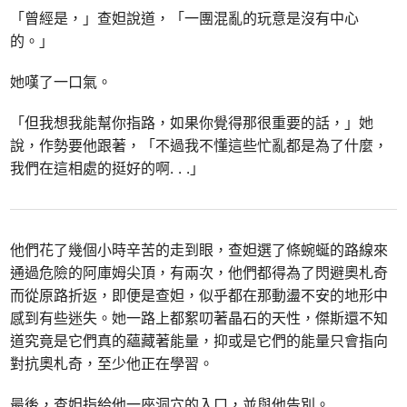
「曾經是，」查妲說道，「一團混亂的玩意是沒有中心
的。」
她嘆了一口氣。
「但我想我能幫你指路，如果你覺得那很重要的話，」她
說，作勢要他跟著，「不過我不懂這些忙亂都是為了什麼，
我們在這相處的挺好的啊. . .」
他們花了幾個小時辛苦的走到眼，查妲選了條蜿蜒的路線來
通過危險的阿庫姆尖頂，有兩次，他們都得為了閃避奧札奇
而從原路折返，即便是查妲，似乎都在那動盪不安的地形中
感到有些迷失。她一路上都絮叨著晶石的天性，傑斯還不知
道究竟是它們真的蘊藏著能量，抑或是它們的能量只會指向
對抗奧札奇，至少他正在學習。
最後，查妲指給他一座洞穴的入口，並與他告別。