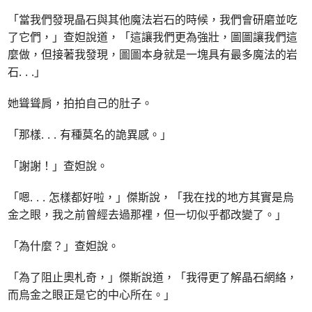
「當我們發現晶石與其他魔法岩石的時候，我們會研磨並吃
了它們，」查妲說道，「這讓我們更為強壯，圖圖讓我們這
麼做，但接著我發現，圖圖本身就是一塊具有最多魔法的岩
石. . .」
她聳聳肩，拍拍自己的肚子。
「那樣. . . 有種莫名的詭異感。」
「謝謝！」查妲說。
「嗯. . . 怎樣都好啦，」傑斯說，「我在找的地方其實是烏
金之眼，我之前曾經去過那裡，但一切似乎都改變了。」
「為什麼？」查妲說。
「為了阻止奧札奇，」傑斯說道，「我得更了解晶石網絡，
而烏金之眼正是它的中心所在。」