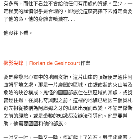
有多高，而往下看並不會給他任何有用處的資訊。至少，一
定程度的謹慎似乎是合理的，即便從這麼高摔下去肯定會要
了他的命，他的身體會噴濺在. . .
他沒往下看。
擲影尖峰
|
Florian de Gesincourt
作畫
要是裘黎恩心靈中的地圖沒錯，這片山崖的頂端便是通往阿
庫姆平地之處，那是一片廣闊的區域，由鋸齒狀的火山岩及
危險的峽谷構成。鬼怪的圖圖部族住在這區域的某處，或說
曾經住過，在奧札奇興起之前。這裡的地貌已經因三個奧札
奇先祖從被稱為阿庫姆之牙的山區出現而改變，不論是傑斯
之前的經驗，或是裘黎的知識都沒辦法引導他。他需要幫
助，他需要圖圖和他的部族。
一吋又一吋，一階又一階，傑斯爬上了岩石。雙手疼痛著，