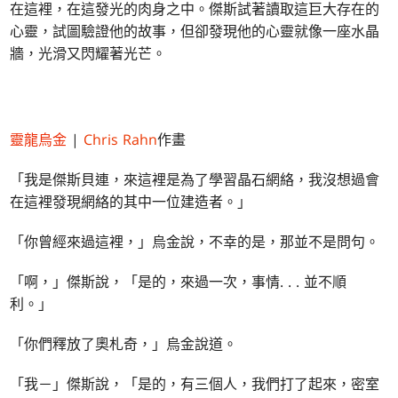
在這裡，在這發光的肉身之中。傑斯試著讀取這巨大存在的
心靈，試圖驗證他的故事，但卻發現他的心靈就像一座水晶
牆，光滑又閃耀著光芒。
靈龍烏金
|
Chris Rahn
作畫
「我是傑斯貝連，來這裡是為了學習晶石網絡，我沒想過會
在這裡發現網絡的其中一位建造者。」
「你曾經來過這裡，」烏金說，不幸的是，那並不是問句。
「啊，」傑斯說，「是的，來過一次，事情. . . 並不順
利。」
「你們釋放了奧札奇，」烏金說道。
「我－」傑斯說，「是的，有三個人，我們打了起來，密室