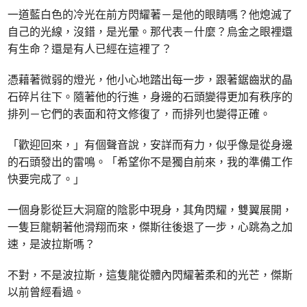
一道藍白色的冷光在前方閃耀著－是他的眼睛嗎？他熄滅了
自己的光線，沒錯，是光暈。那代表－什麼？烏金之眼裡還
有生命？還是有人已經在這裡了？
憑藉著微弱的燈光，他小心地踏出每一步，跟著鋸齒狀的晶
石碎片往下。隨著他的行進，身邊的石頭變得更加有秩序的
排列－它們的表面和符文修復了，而排列也變得正確。
「歡迎回來，」有個聲音說，安詳而有力，似乎像是從身邊
的石頭發出的雷鳴。「希望你不是獨自前來，我的準備工作
快要完成了。」
一個身影從巨大洞窟的陰影中現身，其角閃耀，雙翼展開，
一隻巨龍朝著他滑翔而來，傑斯往後退了一步，心跳為之加
速，是波拉斯嗎？
不對，不是波拉斯，這隻龍從體內閃耀著柔和的光芒，傑斯
以前曾經看過。