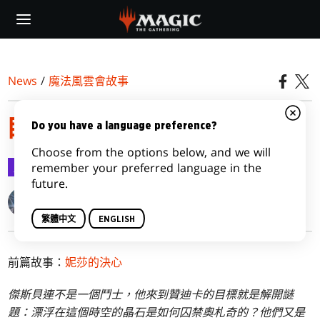
Skip
to
main
content
News
/
魔法風雲會故事
眼中啟示
Do you have a language preference?
Choose from the options below, and we will
魔法風雲會故事
2024-05-15
remember your preferred language in the
future.
Kelly Digges
繁體中文
ENGLISH
前篇故事：
妮莎的決心
傑斯貝連不是一個鬥士，他來到贊迪卡的目標就是解開謎
題：漂浮在這個時空的晶石是如何囚禁奧札奇的？他們又是