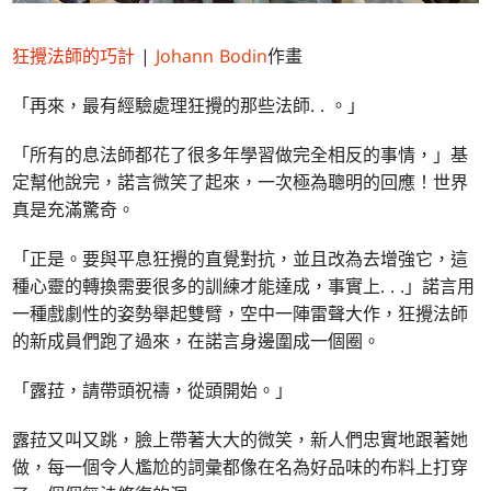
狂攪法師的巧計
|
Johann Bodin
作畫
「再來，最有經驗處理狂攪的那些法師. . 。」
「所有的息法師都花了很多年學習做完全相反的事情，」基
定幫他說完，諾言微笑了起來，一次極為聰明的回應！世界
真是充滿驚奇。
「正是。要與平息狂攪的直覺對抗，並且改為去增強它，這
種心靈的轉換需要很多的訓練才能達成，事實上. . .」諾言用
一種戲劇性的姿勢舉起雙臂，空中一陣雷聲大作，狂攪法師
的新成員們跑了過來，在諾言身邊圍成一個圈。
「露菈，請帶頭祝禱，從頭開始。」
露菈又叫又跳，臉上帶著大大的微笑，新人們忠實地跟著她
做，每一個令人尷尬的詞彙都像在名為好品味的布料上打穿