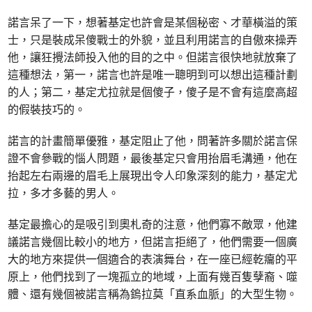
諾言呆了一下，想著基定也許會是某個秘密、才華橫溢的策
士，只是裝成呆傻戰士的外貌，並且利用諾言的自傲來操弄
他，讓狂攪法師投入他的目的之中。但諾言很快地就放棄了
這種想法，第一，諾言也許是唯一聰明到可以想出這種計劃
的人；第二，基定尤拉就是個傻子，傻子是不會有這麼高超
的假裝技巧的。
諾言的計畫簡單優雅，基定阻止了他，問著許多關於諾言保
證不會參戰的惱人問題，最後基定只會用抬眉毛溝通，他在
抬起左右兩邊的眉毛上展現出令人印象深刻的能力，基定尤
拉，多才多藝的男人。
基定最擔心的是吸引到奧札奇的注意，他們寡不敵眾，他建
議諾言幾個比較小的地方，但諾言拒絕了，他們需要一個廣
大的地方來提供一個適合的表演舞台，在一座已經乾癟的平
原上，他們找到了一塊孤立的地域，上面有幾百隻孽裔、噬
體、還有幾個被諾言稱為鎢拉莫「直系血脈」的大型生物。