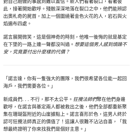
對自己剛做的事感到難以置信。新人們看著裂口，看著彼
此，接著開始歡呼。殘骸深深地落在裂口之中，他們能辨認
出奧札奇的屍首，加上一個圍繞著金色火花的人，岩石與火
焰遍布四處。
諾言展開微笑，這是個神奇的時刻，他唯一後悔的就是基定
在下墜的一路上連一聲都沒叫過。
想要這個男人感到煩躁不
安，究竟要付出什麼樣的代價？
「諾言達，你有一隻強大的團隊，我們很希望各位能一起回
海戶，我們需要各位。」
新成員們. . . 不行，那不太公平。
狂攪法師們
聚在他們身邊
歡呼，在諾言與基定兩人都被救出之後，他們全部都重新聚
集在珊瑚盔附近的山崖據點上。諾言喜形於色，這男人終於
認可狂攪法師真正的價值了！這讓人很難不沾沾自喜，「我
想最終證明了你來找我們是個好主意。」