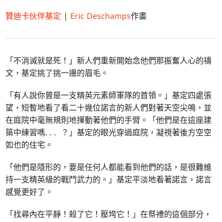
贊迪卡伙伴基定
|
Eric Deschamps
作畫
「不消滅就是死！」新人們重新開始念他們那振奮人心的禱
文，基定挑了挑一邊的眉毛。
「有人說你曾是一支精英元素師軍隊的首領。」基定四處張
望，短暫地看了看二十幾位諾言的新人們對著天空尖鳴，並
在庭院中毫無規則地揮動著他們的手臂。「他們是在這座建
築中練習嗎. . . ？」基定的眼光穿過庭院，凝視著後方空空
如也的住宅。
「他們是隱形的，要是任何人都能看到他們的話，是很難維
持一支精英級的戰鬥武力的。」基定平淡地看著諾言，諾言
感覺更好了。
「找尋內在平靜！殺了它！壓垮它！」在祭禮的這個部分，