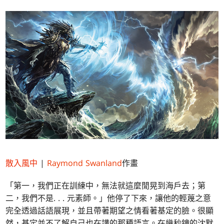
散入風中
|
Raymond Swanland
作畫
「第一，我們正在訓練中，無法就這麼閒晃到海戶去；第
二，我們不是. . . 元素師。」他停了下來，讓他的輕蔑之意
完全透過話語展現，並且帶著期望之情看著基定的臉。很顯
然，基定並不了解自己也在講的那種語言。在幾秒鐘的沈默