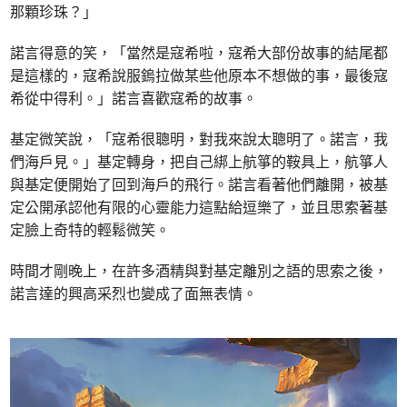
那顆珍珠？」
諾言得意的笑，「當然是寇希啦，寇希大部份故事的結尾都
是這樣的，寇希說服鎢拉做某些他原本不想做的事，最後寇
希從中得利。」諾言喜歡寇希的故事。
基定微笑說，「寇希很聰明，對我來說太聰明了。諾言，我
們海戶見。」基定轉身，把自己綁上航箏的鞍具上，航箏人
與基定便開始了回到海戶的飛行。諾言看著他們離開，被基
定公開承認他有限的心靈能力這點給逗樂了，並且思索著基
定臉上奇特的輕鬆微笑。
時間才剛晚上，在許多酒精與對基定離別之語的思索之後，
諾言達的興高采烈也變成了面無表情。