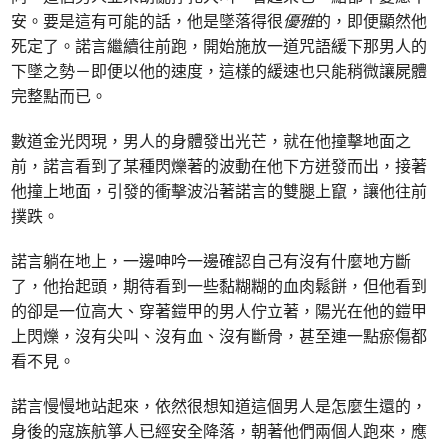
安。要是這有可能的話，他是墜落得很
優雅
的，即便顯然他
死定了。諾言繼續往前跑，開始施放一道咒語緩下那男人的
下墜之勢－即便以他的速度，這樣的緩速也只能稍微讓屍體
完整點而已。
數道金光閃現，男人的身體發出光芒，就在他撞擊地面之
前，諾言看到了某種閃爍著的波動在他下方迸發而出，接著
他撞上地面，引發的衝擊波沿著諾言的雙腿上竄，讓他往前
撲跌。
諾言躺在地上，一邊呻吟一邊確認自己有沒有什麼地方斷
了，他抬起頭，期待看到一些黏糊糊的血肉鬆餅，但他看到
的卻是一位高大、穿著鎧甲的男人佇立著，陽光在他的鎧甲
上閃爍，沒有尖叫、沒有血、沒有斷骨，甚至連一點瘀傷都
看不見。
諾言慢慢地站起來，依然很想知道這個男人是怎麼生還的，
身後的寇族航箏人已經安全降落，朝著他們兩個人跑來，應