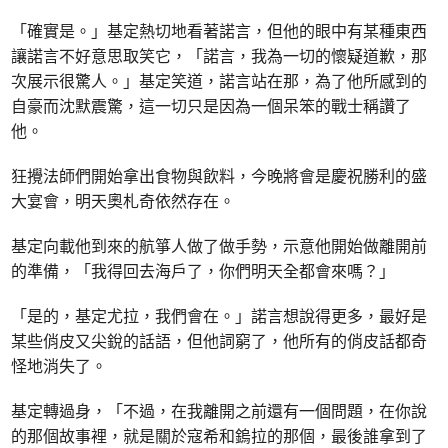
「確實是。」基定熱切地看著諾言，但他的眼中有某種東西
讓諾言不好意思取笑它，「諾言，我為一切的懷疑道歉，那
次展示很驚人。」基定笑道，諾言站在那，為了他所感到的
自豪而沈默震驚，這一切只是因為一個呆笨的戰士稱讚了
他。
狂攪法師們開始拿出食物與飲料，今晚將會是慶祝勝利的盛
大宴會，明天奧札奇依然存在。
基定向載他到來的航箏人做了做手勢，示意他開始做離開前
的準備，「我得回去海戶了，你們明天全都會來嗎？」
「是的，基定尤拉，我們會在。」諾言想說得更多，最好是
某些俏皮又尖銳的話語，但他詞窮了，他所有的俏皮話都奇
怪地消失了。
基定轉過身，「不過，在我離開之前還有一個問題，在你說
的那個故事裡，就是關於寇希和鎢拉的那個，最後誰拿到了