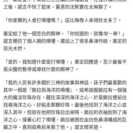
之後，諾言不悅了起來，蓄意的沈默實在太無聊了。
「你家鄉的人會打噴嚏嗎？」這比侮辱人來得好太多了。
基定給了他一個空白的眼神，「你知道的，就像
哈－啾
！」
諾言模仿了個人類的噴嚏，還加上了很多鼻涕作結，基定的
目光木然。
「是的，我知道什麼是打噴嚏，」基定回應道。至少最後不
是尖酸的暫停或尋找什麼的眼神了。
「我的人民有許多關於三神的故事與神話，孩子們最喜歡的
其中一個是『鎢拉與海洋的噴嚏』，寇希說服鎢拉有一個強
大的魔法珍珠存在，藏在深深的海洋之心，於是鎢拉便前往
找尋海洋之心，好偷走那顆珍珠。最後他找到了海洋之心並
深入其中，但就在他把珍珠拉出來時，鎢拉的衣袖刮到了海
洋之心，接著心打了噴嚏，鎢拉被困在由白色鼻涕構成的巨
繭之中，直到寇希前來救了他。」諾言微笑道。