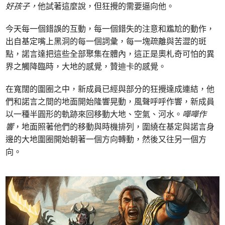
好孩子，
他試著這麼說，但狂攪的需要逼向他。
今天每一個錯誤的互動，每一個錯失的注意和尷尬的動作，
出自基定嘴上黑洞的每一個詞彙，每一塊疏離與苦澀的斑
點，諾言達把這些全部聚集在體內，這正是奧札奇可怕的異
界之觸降臨時，大地的感覺，贊迪卡的感覺。
在寬闊的圍圈之中，新成員已經與部分的狂攪達成連結，他
們和諾言之間的地面開始隆響晃動，風聲呼呼作響，新成員
以一種半圓形的軌跡來回移動大地、空氣、河水。
嘩嘩作
響
，地面照著他們的移動與時機排列，圍繞在基定與諾言身
邊的大地圍圈開始朝著一個方向轉動，然後又往另一個方
向。