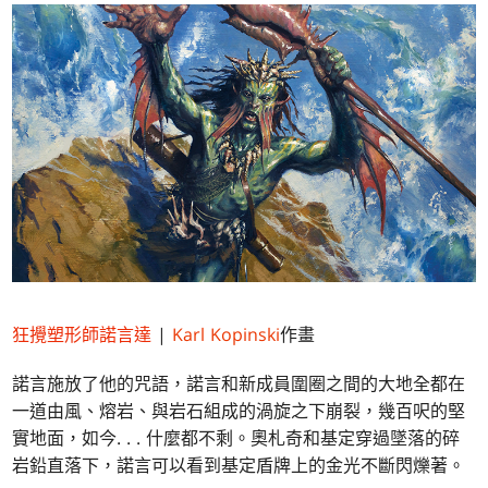
狂攪塑形師諾言達
|
Karl Kopinski
作畫
諾言施放了他的咒語，諾言和新成員圍圈之間的大地全都在
一道由風、熔岩、與岩石組成的渦旋之下崩裂，幾百呎的堅
實地面，如今. . . 什麼都不剩。奧札奇和基定穿過墜落的碎
岩鉛直落下，諾言可以看到基定盾牌上的金光不斷閃爍著。