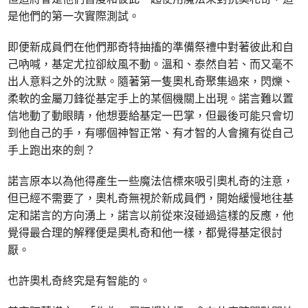
是他們的第一次實際測試。
即便新成員們在他們那奇特抽搐的準備祭禮中對著彼此和自
己吶喊，基定尤拉卻紋風不動。溫和、泰然自若、而又毫不
出人意料之外的沈默。隨著第一隻奧札奇聚集過來，閃爍、
柔軟的金屬刀鋒從基定手上的某個機關上出現。諾言難以置
信地動了動眼睛，他想要給基定一巴掌，但最後可能只會切
到他自己的手，有哪個神智正常、有才智的人會擁有從自己
手上跑出來的劍？
諾言原本以為他得產生一些魔法信標來吸引奧札奇的注意，
但已經不需要了，奧札奇無視於新成員們，開始緩慢地往基
定和諾言的方向湧上，諾言以前從來沒碰過這樣的反應，他
覺得最合理的解釋便是奧札奇和他一樣，都覺得基定很討
厭。
也許奧札奇終究是有智能的。