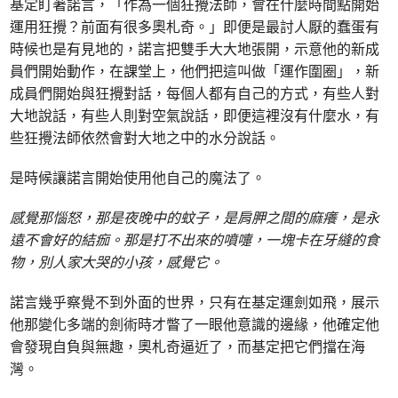
基定盯著諾言，「作為一個狂攪法師，會在什麼時間點開始
運用狂攪？前面有很多奧札奇。」即便是最討人厭的蠢蛋有
時候也是有見地的，諾言把雙手大大地張開，示意他的新成
員們開始動作，在課堂上，他們把這叫做「運作圍圈」，新
成員們開始與狂攪對話，每個人都有自己的方式，有些人對
大地說話，有些人則對空氣說話，即便這裡沒有什麼水，有
些狂攪法師依然會對大地之中的水分說話。
是時候讓諾言開始使用他自己的魔法了。
感覺那惱怒，那是夜晚中的蚊子，是肩胛之間的麻癢，是永
遠不會好的結痂。那是打不出來的噴嚏，一塊卡在牙縫的食
物，別人家大哭的小孩，感覺它。
諾言幾乎察覺不到外面的世界，只有在基定運劍如飛，展示
他那變化多端的劍術時才瞥了一眼他意識的邊緣，他確定他
會發現自負與無趣，奧札奇逼近了，而基定把它們擋在海
灣。