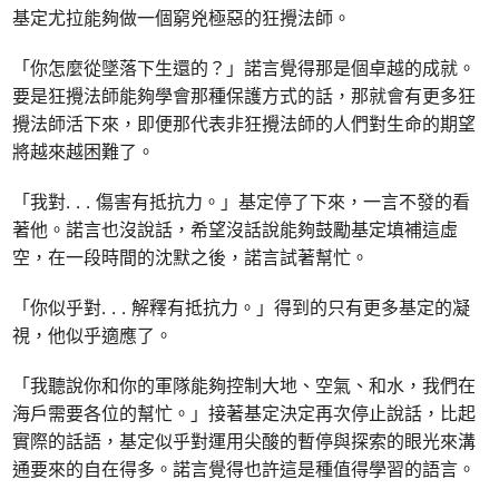
基定尤拉能夠做一個窮兇極惡的狂攪法師。
「你怎麼從墜落下生還的？」諾言覺得那是個卓越的成就。
要是狂攪法師能夠學會那種保護方式的話，那就會有更多狂
攪法師活下來，即便那代表非狂攪法師的人們對生命的期望
將越來越困難了。
「我對. . . 傷害有抵抗力。」基定停了下來，一言不發的看
著他。諾言也沒說話，希望沒話說能夠鼓勵基定填補這虛
空，在一段時間的沈默之後，諾言試著幫忙。
「你似乎對. . . 解釋有抵抗力。」得到的只有更多基定的凝
視，他似乎適應了。
「我聽說你和你的軍隊能夠控制大地、空氣、和水，我們在
海戶需要各位的幫忙。」接著基定決定再次停止說話，比起
實際的話語，基定似乎對運用尖酸的暫停與探索的眼光來溝
通要來的自在得多。諾言覺得也許這是種值得學習的語言。