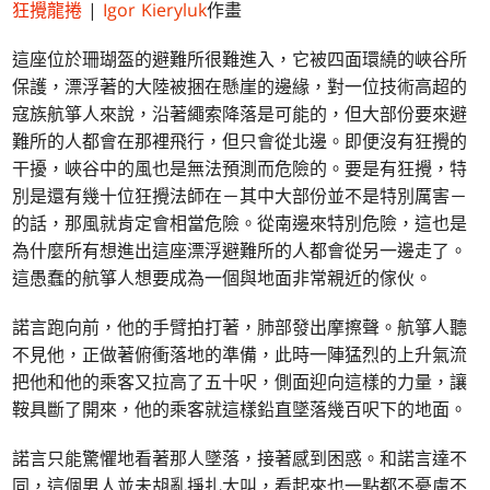
狂攪龍捲
|
Igor Kieryluk
作畫
這座位於珊瑚盔的避難所很難進入，它被四面環繞的峽谷所
保護，漂浮著的大陸被捆在懸崖的邊緣，對一位技術高超的
寇族航箏人來說，沿著繩索降落是可能的，但大部份要來避
難所的人都會在那裡飛行，但只會從北邊。即便沒有狂攪的
干擾，峽谷中的風也是無法預測而危險的。要是有狂攪，特
別是還有幾十位狂攪法師在－其中大部份並不是特別厲害－
的話，那風就肯定會相當危險。從南邊來特別危險，這也是
為什麼所有想進出這座漂浮避難所的人都會從另一邊走了。
這愚蠢的航箏人想要成為一個與地面非常親近的傢伙。
諾言跑向前，他的手臂拍打著，肺部發出摩擦聲。航箏人聽
不見他，正做著俯衝落地的準備，此時一陣猛烈的上升氣流
把他和他的乘客又拉高了五十呎，側面迎向這樣的力量，讓
鞍具斷了開來，他的乘客就這樣鉛直墜落幾百呎下的地面。
諾言只能驚懼地看著那人墜落，接著感到困惑。和諾言達不
同，這個男人並未胡亂掙扎大叫，看起來也一點都不憂慮不