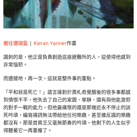
撤往珊瑚盔
|
Kieran Yanner
作畫
諷刺的是，他正是負責創造這座避難所的人，這使得他感到
非常惱怒。
而遺憾地，再一次，這就是整件事的重點。
「平和就是死亡！」諾言達對於奧札奇覺醒後的很多事都感
到憤恨不平，他失去了自己的家園、寧靜、還有與他能激怒
的對手一戰的能力，但他最痛恨的還是那幾近永不停止的該
死吟頌，編寫禱詞無法帶給他任何樂趣，甚至連反諷的樂趣
都沒有。那是首貧乏又毫無節奏的吟頌，他剩下的人生似乎
得聽著它一再重複了。