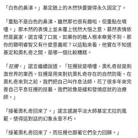
「白色的鼻涕。」基定臉上的木然快要變得永久固定了。
「重點不是白色的鼻涕，雖然那也很有趣啦，但重點在噴
嚏。」那木然的表情上並未覆上恍然大悟之意，慕然表情依
然是贏家，諾言嘆了口氣，如果你的敵人根本察覺不到，那
你的聰明睿智又有什麼意義呢？以這點來看，他實在不知道
基定和奧札奇之間，是哪一個比較糟糕。
「
狂攪
，」諾言繼續說道，「狂攪就是噴嚏，奧札奇就是刺
激世界的東西。狂攪是用來對抗奧札奇存在的自然防衛，在
奧札奇來到之前，我們把自己叫作息法師，花了很多年來完
善自己平息狂攪的技藝，我們就像是緩和發燒症狀的治療
師。」
「接著奧札奇回來了。」諾言感謝平淡大師基定尤拉的風
範，使得這對話的幻象永垂不朽。
「接著奧札奇回來了，而狂攪也跟著它們全力回歸。」