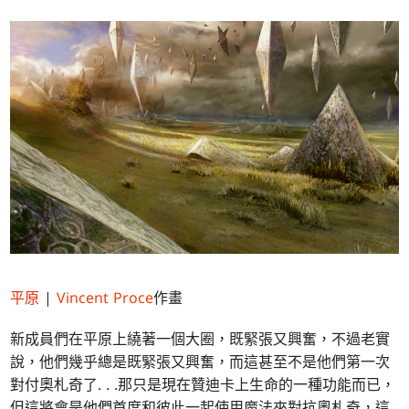
平原
|
Vincent Proce
作畫
新成員們在平原上繞著一個大圈，既緊張又興奮，不過老實
說，他們幾乎總是既緊張又興奮，而這甚至不是他們第一次
對付奧札奇了. . .那只是現在贊迪卡上生命的一種功能而已，
但這將會是他們首度和彼此一起使用魔法來對抗奧札奇，這