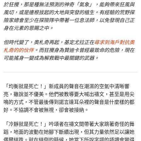
於狂攪，那是種無法預測的神奇「氣象」，能夠帶來狂風與
風切，或是連根拔起的大地與突發的植生。有經驗的荒野探
險家總會至少在探險隊中帶著一位息法師，以免發現自己正
身在元素的恩賜之中。
但時代變了，奧札奇再起，基定尤拉正在
尋求到海戶對抗奧
札奇的的伙伴
。而狂攪身為贊迪卡曾經最致命的危險，現在
可能搖身一變成為解救戰中最關鍵的武器。
「均衡就是死亡！」新成員的聲音在潮濕的空氣中清晰響
亮，雖說並不優美。他們被教導要大喊出禱文，甚至是用尖
鳴的方式，不管最後傳到諾言達耳朵裡的聲音是什麼樣的都
好。不協調不會被無視，卻會被接納。
「冷靜就是死亡！」吟頌者在禱文間帶著大家跳著奇怪的舞
蹈，地面的波動在她腳下斷續出現，但其力量依然足以讓她
偶爾絆跌。就在絆倒的時候，她當下所說字詞的語調會變得