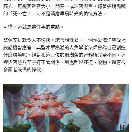
高亢，無視其聲音大小、節奏、或理智與否。聽著尖銳嘶喊
的「死～亡！」可不是消磨早晨時光的愉快方法。
可惜，這就是整件事的重點。
整個安排就令人不愉快。諾言想像著，一個熱愛海洋與沈迷
詼諧機智應答，典型才華橫溢的人魚學者法師會為自己創造
什麼環境呢，絕對和這座位於珊瑚盔的避難所完全不同，這
裡與智慧八竿子打不著關係，到處都是狂徒、廢物，還有很
多兩者兼備的傢伙。