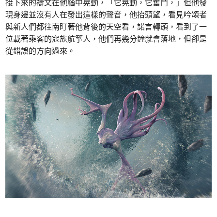
接下來的禱文在他腦中晃動，「它晃動，它奮鬥，」但他發
現身邊並沒有人在發出這樣的聲音，他抬頭望，看見吟頌者
與新人們都往南盯著他背後的天空看，諾言轉頭，看到了一
位載著乘客的寇族航箏人，他們再幾分鐘就會落地，但卻是
從錯誤的方向過來。