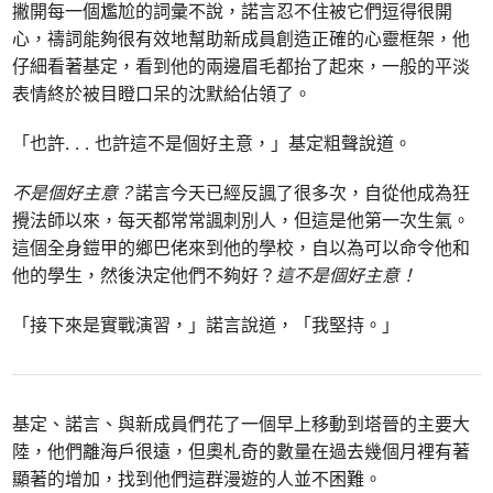
撇開每一個尷尬的詞彙不說，諾言忍不住被它們逗得很開
心，禱詞能夠很有效地幫助新成員創造正確的心靈框架，他
仔細看著基定，看到他的兩邊眉毛都抬了起來，一般的平淡
表情終於被目瞪口呆的沈默給佔領了。
「也許. . . 也許這不是個好主意，」基定粗聲說道。
不是個好主意？
諾言今天已經反諷了很多次，自從他成為狂
攪法師以來，每天都常常諷刺別人，但這是他第一次生氣。
這個全身鎧甲的鄉巴佬來到他的學校，自以為可以命令他和
他的學生，然後決定他們不夠好？
這不是個好主意！
「接下來是實戰演習，」諾言說道，「我堅持。」
基定、諾言、與新成員們花了一個早上移動到塔晉的主要大
陸，他們離海戶很遠，但奧札奇的數量在過去幾個月裡有著
顯著的增加，找到他們這群漫遊的人並不困難。