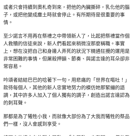
或者只會持續到奧札奇到來，把他的內臟撕碎，乳化他的腦
子，或把他變成塵土時就會停止。有所期待是很重要的事
情。
至少諾言不用再在祭禮之中帶領新人了，比起把祭禮當作個
人救贖的信徒來說，新人們看起來稍微沒那麼稱職。事實
上，想在沒把自己和身邊人弄死的狀況下精通狂攪的運用是
非常困難的事情，但屠殺押韻、節奏、與諾言達的耳朵卻非
常容易。
吟頌者結結巴巴的唸著下一句，用悲痛的「世界在嘔吐！」
款待每個人，其他的新人忠實地努力的模仿她那緊繃的語
調，其中許多人加入了個人獨有的調子，創造出諾言達認為
的刺耳聲。
那都是為了犧牲小我，而就像大部份為了大我而犧牲的祭品
們一樣，沒人會感到享受。