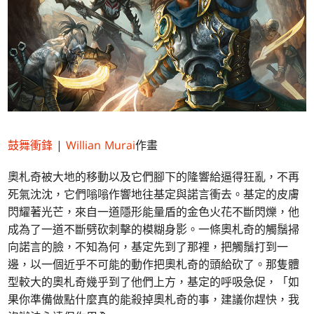
鼓舞衝鋒
|
Willian Murai
作畫
奧札奇被大地的移動以及它們腳下的隆響給逼得狂亂，不再
死氣沈沈，它們嗡嗡作響地往基定與諾言衝去。基定的皮膚
閃耀著光芒，來自一道隱形能量盾的金色火花不斷閃爍，他
成為了一道不斷劈砍刺擊的模糊身影。一條奧札奇的觸鬚掃
向諾言的臉，不知為何，基定先到了那裡，把觸鬚打到一
邊，以一個近乎不可能的動作把奧札奇的頭給砍了。那隻體
型較大的奧札奇幾乎到了他們上方，基定的呼吸急促，「如
果你準備做點什麼真的能殺掉奧札奇的事，建議你趕快，我