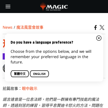
Skip
to
main
content
News
/
魔法風雲會故事
形塑軍伍
Do you have a language preference?
Choose from the options below, and we will
魔法風雲會故事
2024-05-15
remember your preferred language in the
future.
Ken Troop
繁體中文
ENGLISH
前篇故事：
眼中啟示
諾言達曾是一位息法師，他們是一群擁有專門技能的魔法
師，透過刻苦的練習，習得平息贊迪卡怒火的方法。問題在