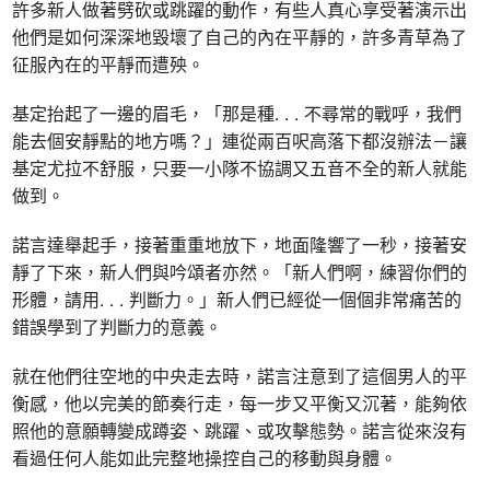
許多新人做著劈砍或跳躍的動作，有些人真心享受著演示出
他們是如何深深地毀壞了自己的內在平靜的，許多青草為了
征服內在的平靜而遭殃。
基定抬起了一邊的眉毛，「那是種. . . 不尋常的戰呼，我們
能去個安靜點的地方嗎？」連從兩百呎高落下都沒辦法－讓
基定尤拉不舒服，只要一小隊不協調又五音不全的新人就能
做到。
諾言達舉起手，接著重重地放下，地面隆響了一秒，接著安
靜了下來，新人們與吟頌者亦然。「新人們啊，練習你們的
形體，請用. . . 判斷力。」新人們已經從一個個非常痛苦的
錯誤學到了判斷力的意義。
就在他們往空地的中央走去時，諾言注意到了這個男人的平
衡感，他以完美的節奏行走，每一步又平衡又沉著，能夠依
照他的意願轉變成蹲姿、跳躍、或攻擊態勢。諾言從來沒有
看過任何人能如此完整地操控自己的移動與身體。