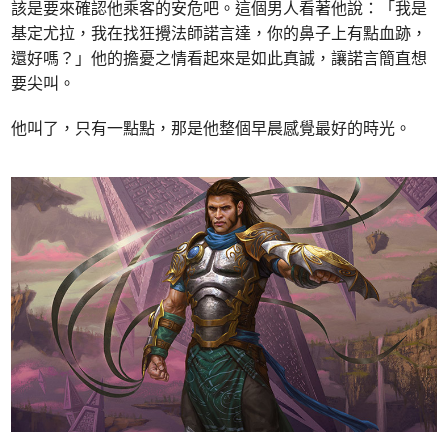
該是要來確認他乘客的安危吧。這個男人看著他說：「我是
基定尤拉，我在找狂攪法師諾言達，你的鼻子上有點血跡，
還好嗎？」他的擔憂之情看起來是如此真誠，讓諾言簡直想
要尖叫。
他叫了，只有一點點，那是他整個早晨感覺最好的時光。