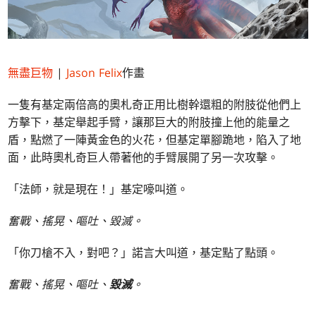
無盡巨物
|
Jason Felix
作畫
一隻有基定兩倍高的奧札奇正用比樹幹還粗的附肢從他們上
方擊下，基定舉起手臂，讓那巨大的附肢撞上他的能量之
盾，點燃了一陣黃金色的火花，但基定單腳跪地，陷入了地
面，此時奧札奇巨人帶著他的手臂展開了另一次攻擊。
「法師，就是現在！」基定嚎叫道。
奮戰、搖晃、嘔吐、毀滅。
「你刀槍不入，對吧？」諾言大叫道，基定點了點頭。
奮戰、搖晃、嘔吐、
毀滅
。