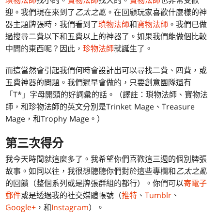
瑣物法師
找小的。
寶物法師
找大的。
寶物法師
也非常受歡
迎。我們現在來到了
乙太之亂
。在回顧玩家喜歡什麼樣的神
器主題牌張時，我們看到了
瑣物法師
和
寶物法師
。我們已做
過搜尋二費以下和五費以上的神器了。如果我們能做個比較
中間的東西呢？因此，
珍物法師
就誕生了。
而這當然會引起我們何時會設計出可以尋找二費、四費，或
五費神器的問題。我們遲早會做的，只要創意團隊還有
「T*」字母開頭的好詞彙的話。（譯註：瑣物法師、寶物法
師，和珍物法師的英文分別是Trinket Mage、Treasure
Mage，和Trophy Mage。）
第三次得分
我今天時間就這麼多了。我希望你們喜歡這三週的個別牌張
故事。如同以往，我很想聽聽你們對於這些專欄和
乙太之亂
的回饋（整個系列或是牌張群組的都行）。你們可以
寄電子
郵件
或是透過我的社交媒體帳號（
推特
、
Tumblr
、
Google+
，和
Instagram
）。