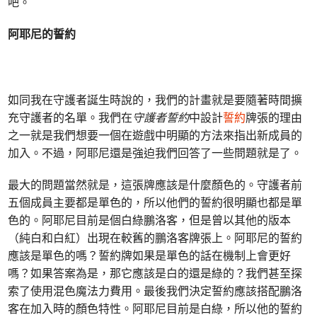
吧。
阿耶尼的誓約
如同我在守護者誕生時說的，我們的計畫就是要隨著時間擴
充守護者的名單。我們在
守護者誓約
中設計
誓約
牌張的理由
之一就是我們想要一個在遊戲中明顯的方法來指出新成員的
加入。不過，阿耶尼還是強迫我們回答了一些問題就是了。
最大的問題當然就是，這張牌應該是什麼顏色的。守護者前
五個成員主要都是單色的，所以他們的誓約很明顯也都是單
色的。阿耶尼目前是個白綠鵬洛客，但是曾以其他的版本
（純白和白紅）出現在較舊的鵬洛客牌張上。阿耶尼的誓約
應該是單色的嗎？誓約牌如果是單色的話在機制上會更好
嗎？如果答案為是，那它應該是白的還是綠的？我們甚至探
索了使用混色魔法力費用。最後我們決定誓約應該搭配鵬洛
客在加入時的顏色特性。阿耶尼目前是白綠，所以他的誓約