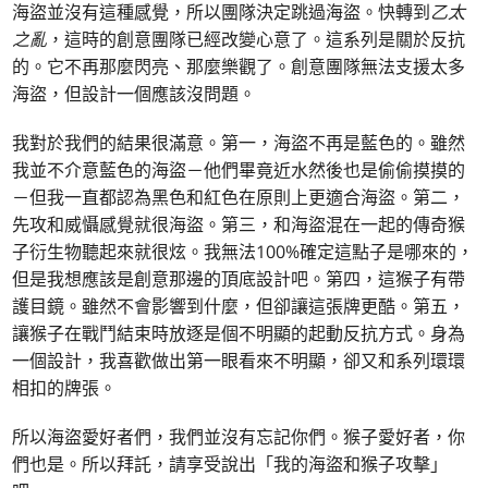
海盜並沒有這種感覺，所以團隊決定跳過海盜。快轉到
乙太
之亂
，這時的創意團隊已經改變心意了。這系列是關於反抗
的。它不再那麼閃亮、那麼樂觀了。創意團隊無法支援太多
海盜，但設計一個應該沒問題。
我對於我們的結果很滿意。第一，海盜不再是藍色的。雖然
我並不介意藍色的海盜－他們畢竟近水然後也是偷偷摸摸的
－但我一直都認為黑色和紅色在原則上更適合海盜。第二，
先攻和威懾感覺就很海盜。第三，和海盜混在一起的傳奇猴
子衍生物聽起來就很炫。我無法100%確定這點子是哪來的，
但是我想應該是創意那邊的頂底設計吧。第四，這猴子有帶
護目鏡。雖然不會影響到什麼，但卻讓這張牌更酷。第五，
讓猴子在戰鬥結束時放逐是個不明顯的起動反抗方式。身為
一個設計，我喜歡做出第一眼看來不明顯，卻又和系列環環
相扣的牌張。
所以海盜愛好者們，我們並沒有忘記你們。猴子愛好者，你
們也是。所以拜託，請享受說出「我的海盜和猴子攻擊」