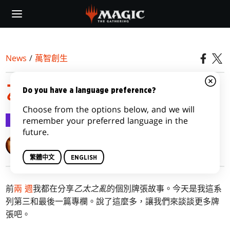
Skip
to
main
content
News
/
萬智創生
乙太之路，第三部
Do you have a language preference?
Choose from the options below, and we will
萬智創生
2017-01-31
remember your preferred language in the
future.
Mark Rosewater
繁體中文
ENGLISH
前
兩
週
我都在分享
乙太之亂
的個別牌張故事。今天是我這系
列第三和最後一篇專欄。說了這麼多，讓我們來談談更多牌
張吧。