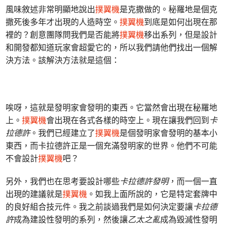
風味敘述非常明顯地說出
撲翼機
是克撒做的。秘羅地是個克
撒死後多年才出現的人造時空。
撲翼機
到底是如何出現在那
裡的？創意團隊問我們是否能將
撲翼機
移出系列，但是設計
和開發都知道玩家會超愛它的，所以我們請他們找出一個解
決方法。該解決方法就是這個：
唉呀，這就是發明家會發明的東西。它當然會出現在秘羅地
上。
撲翼機
會出現在各式各樣的時空上。現在讓我們回到
卡
拉德許
。我們已經建立了
撲翼機
是個發明家會發明的基本小
東西，而卡拉德許正是一個充滿發明家的世界。他們不可能
不會設計
撲翼機
吧？
另外，我們也在思考要設計哪些
卡拉德許
發明
，而一個一直
出現的建議就是
撲翼機
。如我上面所說的，它是特定套牌中
的良好組合技元件。我之前談過我們是如何決定要讓
卡拉德
許
成為建設性發明的系列，然後讓
乙太之亂
成為毀滅性發明