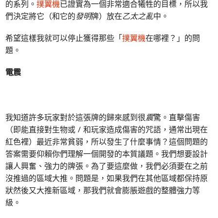
的系列。
撲翼機
已證實為一個非常適合犧牲的目標，所以我
們決定將它（和它的
發明
牌）放在
乙太之亂
中。
希望這樣我就可以停止獲得那些「
撲翼機
在哪裡？」的問
題。
電震
我知道許多玩家對於這張牌的歸來感到很
震
驚。直擊傷害
（即能直接對生物或 / 和玩家造成傷害的咒語，通常出現在
紅色裡）最近非常貧弱，所以發生了什麼事情？這個問題的
答案需要仰賴你們理解一個開發的本質議題。我們想要設計
讓人興奮、強力的牌張。為了要這麼做，我們必須要在之前
沒推過的區域大推。問題是，如果我們在其他區域都保持原
狀然後又大推新區域，那我們就會膨脹遊戲的整體強力等
級。