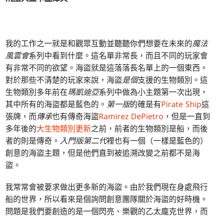
我的工作之一就是和觀眾互動並聽聽你們想要在未來的
魔法
風雲會
系列中看到什麼。這名單非常長，而且不同的玩家會
有非常不同的欲望。海盜就是這落落長名單上的一個東西。
對於那些不清楚的玩家來說，海盜
是個
支援的生物類別。這
生物類別多年前在
瑪凱迪亞
系列中做為小主題第一次出現，
其中所有的海盜都是藍色的。
第一版
的確是有
Pirate Ship
這
張牌，而
傳承
也有傳奇海盜
Ramirez DePietro
，但是一直到
多年後的
大生物類別更新
之前，前者的生物類別是船，而後
者的則是傳奇。
入門版第二代
裡也有一個（一樣是藍色的）
創意的海盜主題，但是他們直到被追溯改變之前都不是海
盜。
我常常會被要求做出更多新的海盜。由於我們現在身處飛行
船的世界，所以看來是個詢問創意團隊關於海盜的好時機。
問題是我們要創造的是一個閃亮、樂觀的乙太龐克世界，而