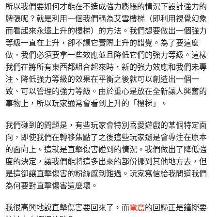
所以我們要如何才能在不造成強力膨脹的情況下設計強力的
牌張呢？就是利用一個我們稱為艾雪樓梯（即利用視覺幻象
而看起來永遠上升的樓梯）的方法。我們想要做出一個強力
等級一直在上升，卻不讓它實際上升的錯覺。為了要這麼
做，我們必須要拿一些效應並且降低它們的強力等級。這樣
我們在將所有東西都組合起來時，新的強力效應和我們未專
注、降低強力等級的效果在平衡之後就可以創造出一個一
致、可以管理的強力等級。由於重心是放在全新讓人興奮的
事物上，所以玩家通常會看到上升的「樓梯」。
我們碰到的問題是，有些玩家會特別喜愛遊戲的某個特定面
向，即使我們在轉移焦點了之後這些玩家還是會專注在原本
的面向上。這就是直擊傷害碰到的情況。我們做出了降低強
度的決定，讓我們能將這多出來的部份挪到其他地方去，但
是這卻讓直擊傷害的粉絲感到難過。玩家寫信給我問道我們
為何要對直擊傷害這麼壞。
我很高興地說直擊傷害要回來了，而
電震
的回歸正是鐘擺要