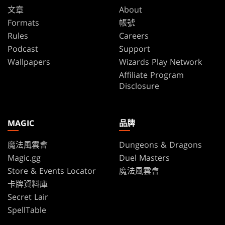
文章
About
Formats
帳號
Rules
Careers
Podcast
Support
Wallpapers
Wizards Play Network
Affiliate Program
Disclosure
MAGIC
品牌
魔法風雲會
Dungeons & Dragons
Magic.gg
Duel Masters
Store & Events Locator
魔法風雲會
卡牌資料庫
Secret Lair
SpellTable