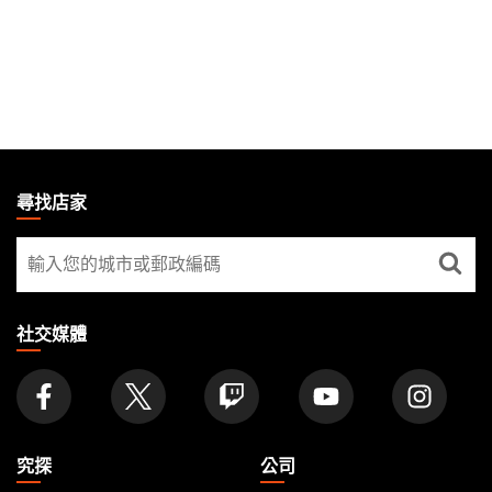
MAGIC:
THE
尋找店家
GATHERING
尋
FOOTER
找
店
家
社交媒體
究探
公司