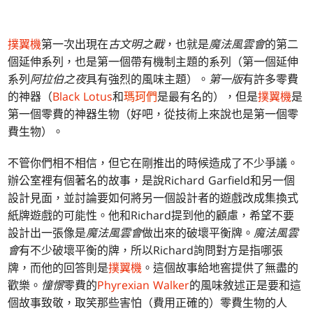
撲翼機
第一次出現在
古文明之戰
，也就是
魔法風雲會
的第二
個延伸系列，也是第一個帶有機制主題的系列（第一個延伸
系列
阿拉伯之夜
具有強烈的風味主題）。
第一版
有許多零費
的神器（
Black Lotus
和
瑪珂們
是最有名的），但是
撲翼機
是
第一個零費的神器生物（好吧，從技術上來說也是第一個零
費生物）。
不管你們相不相信，但它在剛推出的時候造成了不少爭議。
辦公室裡有個著名的故事，是說Richard Garfield和另一個
設計見面，並討論要如何將另一個設計者的遊戲改成集換式
紙牌遊戲的可能性。他和Richard提到他的顧慮，希望不要
設計出一張像是
魔法風雲會
做出來的破壞平衡牌。
魔法風雲
會
有不少破壞平衡的牌，所以Richard詢問對方是指哪張
牌，而他的回答則是
撲翼機
。這個故事給地窖提供了無盡的
歡樂。
憧憬
零費的
Phyrexian Walker
的風味敘述正是要和這
個故事致敬，取笑那些害怕（費用正確的）零費生物的人