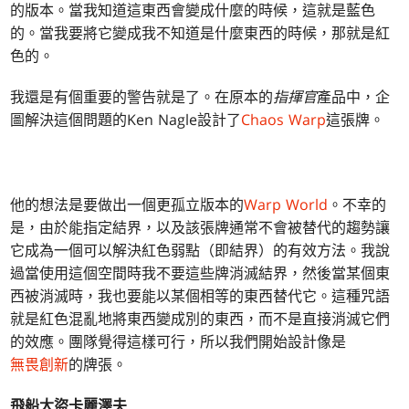
的版本。當我知道這東西會變成什麼的時候，這就是藍色
的。當我要將它變成我不知道是什麼東西的時候，那就是紅
色的。
我還是有個重要的警告就是了。在原本的
指揮官
產品中，企
圖解決這個問題的Ken Nagle設計了
Chaos Warp
這張牌。
他的想法是要做出一個更孤立版本的
Warp World
。不幸的
是，由於能指定結界，以及該張牌通常不會被替代的趨勢讓
它成為一個可以解決紅色弱點（即結界）的有效方法。我說
過當使用這個空間時我不要這些牌消滅結界，然後當某個東
西被消滅時，我也要能以某個相等的東西替代它。這種咒語
就是紅色混亂地將東西變成別的東西，而不是直接消滅它們
的效應。團隊覺得這樣可行，所以我們開始設計像是
無畏創新
的牌張。
飛船大盜卡麗澤夫