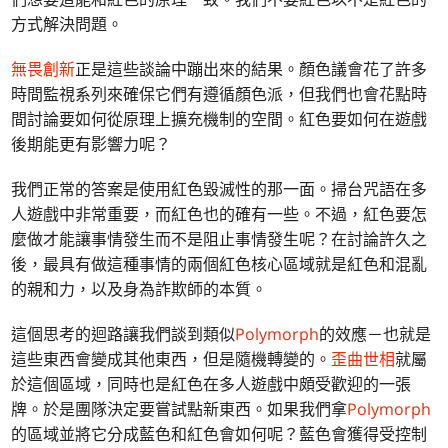
方式解決問題。
無畏創新
正是這些談論中蹦出來的結果。顏色議會花了許多
時間監視系列來確保它們有遵循顏色派，但我們也會花點時
間討論要如何從原理上擴充機制的空間。紅色要如何在遊戲
後期能更有影響力呢？
我們正常的答案是使用紅色毀滅性的那一面。掃台咒語在多
人遊戲中非常重要，而紅色也的確有一些。不過，紅色要怎
麼做才能讓事情發生而不是阻止事情發生呢？在討論許久之
後，最具有做這種事情的兩個紅色核心區域就是紅色和混亂
的親和力，以及身為詐欺師的本質。
這個思考的迴路讓我們談到類似
Polymorph
的效應－也就是
這些東西會變成其他東西，但是隨機轉變的。
歪曲世相
就屬
於這個區域，同時也是紅色在多人遊戲中頗受歡迎的一張
牌。於是團隊決定要嘗試點新東西。如果我們拿
Polymorph
的區域並將它分成藍色和紅色會如何呢？藍色會獲得受控制