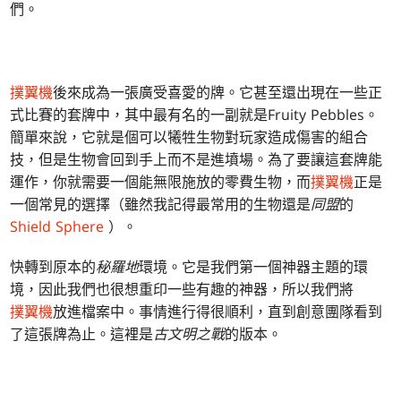
們。
撲翼機
後來成為一張廣受喜愛的牌。它甚至還出現在一些正
式比賽的套牌中，其中最有名的一副就是Fruity Pebbles。
簡單來說，它就是個可以犧牲生物對玩家造成傷害的組合
技，但是生物會回到手上而不是進墳場。為了要讓這套牌能
運作，你就需要一個能無限施放的零費生物，而
撲翼機
正是
一個常見的選擇（雖然我記得最常用的生物還是
同盟
的
Shield Sphere
）。
快轉到原本的
秘羅地
環境。它是我們第一個神器主題的環
境，因此我們也很想重印一些有趣的神器，所以我們將
撲翼機
放進檔案中。事情進行得很順利，直到創意團隊看到
了這張牌為止。這裡是
古文明之戰
的版本。