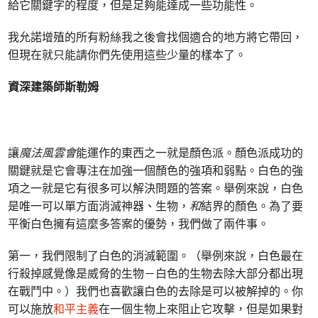
給它關鍵字的程度，但是足夠能達成一些功能性。
我允諾增殖的所有粉絲我之後會找個適合的地方將它帶回，
但現在就只能請你們先使用這些少量的樣本了。
資深建築師斯勒姆
讓
魔法風雲會
能運作的東西之一就是顏色派。顏色派成功的
關鍵就是它會專注在加強一個顏色的強項和弱點。白色的強
項之一就是它有很多可以解決問題的答案。舉例來說，白色
是唯一可以單方面消滅神器、生物，
和
結界的顏色。為了要
平衡白色擁有這麼多答案的優勢，我們做了兩件事。
第一，我們限制了白色的消滅範圍。（舉例來說，白色最在
行殺掉感覺像是威脅的生物－白色的生物去除大部分都出現
在戰鬥中。）我們也喜歡讓白色的去除是可以被解掉的。你
可以施放
和平主義
在一個生物上來阻止它攻擊，但是如果對