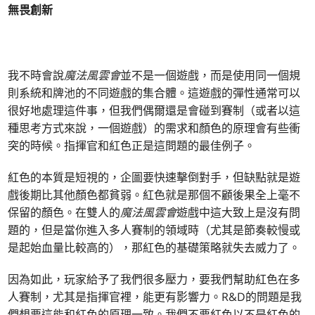
無畏創新
我不時會說
魔法風雲會
並不是一個遊戲，而是使用同一個規
則系統和牌池的不同遊戲的集合體。這遊戲的彈性通常可以
很好地處理這件事，但我們偶爾還是會碰到賽制（或者以這
種思考方式來說，一個遊戲）的需求和顏色的原理會有些衝
突的時候。指揮官和紅色正是這問題的最佳例子。
紅色的本質是短視的，企圖要快速擊倒對手，但缺點就是遊
戲後期比其他顏色都貧弱。紅色就是那個不顧後果全上毫不
保留的顏色。在雙人的
魔法風雲會
遊戲中這大致上是沒有問
題的，但是當你進入多人賽制的領域時（尤其是節奏較慢或
是起始血量比較高的），那紅色的基礎策略就失去威力了。
因為如此，玩家給予了我們很多壓力，要我們幫助紅色在多
人賽制，尤其是指揮官裡，能更有影響力。R&D的問題是我
們想要這能和紅色的原理一致。我們不要紅色以不是紅色的