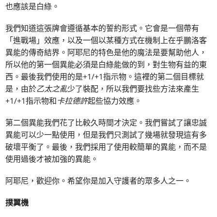
也應該是白綠。
我們知道這張牌會遵循基本的誓約形式。它會是一個帶有
「進戰場」效應，以及一個以某種方式在機制上在乎鵬洛客
異能的傳奇結界。阿耶尼的特色是他的魔法是要幫助他人，
所以他的第一個異能必須是白綠能做的到，對生物有益的東
西。最後我們使用的是+1/+1指示物。這裡的第二個目標就
是，由於
乙太之亂
少了裝配，所以我們要找些方法來產生
+1/+1指示物和
卡拉德許
起些協力效應。
第二個異能我們花了比較久時間才決定。我們嘗試了讓忠誠
異能可以少一點使用，但是我們只測試了幾場就發現這有多
破壞平衡了。最後，我們採用了使用較簡單的異能，而不是
使用過後才被加強的異能。
阿耶尼，歡迎你。希望你是加入守護者的眾多人之一。
撲翼機