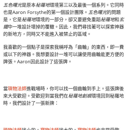
五色曙光
是原本
秘羅地
環境第三以及最後一個系列。它同時
也是Aaron Forsythe的第一個設計團隊。
五色曙光
的問題
是，它是
秘羅地
環境的一部分，卻又要避免重蹈
秘羅地
和
玄
鐵
中一堆設計壞掉的覆轍。因此，我們尋找著可以探索神器
的新地方，同時又不能進入被禁止的區域。
我喜歡的一個點子是探索我稱呼為「齒輪」的東西，即一費
或以下的神器。我想要設計一堆可以讓使用齒輪能更方便的
牌張。Aaron因此設計了這張牌。
當
瑣物法師
進戰場時，你可以找一個齒輪到手上。這張牌後
來大受歡迎。受歡迎到當我們在
秘羅地創痕
環境回到秘羅地
時，我們設計了一張新牌：