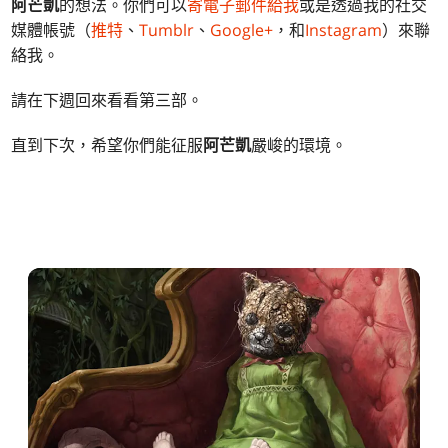
阿芒凱
的想法。你們可以
寄電子郵件給我
或是透過我的社交
媒體帳號（
推特
、
Tumblr
、
Google+
，和
Instagram
）來聯
絡我。
請在下週回來看看第三部。
直到下次，希望你們能征服
阿芒凱
嚴峻的環境。