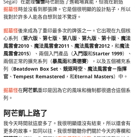
Segal）在處理
憧憬
時也創造了進戰場異能，但我在創造
掘墓怪
時並沒看到那張牌。它是個很明顯的設計點子，所以
我對於許多人能各自想到並不驚訝。
掘墓怪
後來成為了重印最多次的牌張之一。它出現在九個核
心系列（
第六版
、
第七版
、
第八版
、
第九版
、
第十版
、
魔法
風雲會2010
、
魔法風雲會2011
、
魔法風雲會2012
，和
魔法
風雲會2015
）、兩個入門產品（
入門版
和
Starter 1999
）、
兩個正常的擴充系列（
暴風雨
和
奧德賽
），以及五個補充系
列（
Beatdown Box Set
、
競逐時空
、
魔法風雲會－指揮
官
、
Tempest Remastered
，和
Eternal Masters
）中。
掘墓怪
在
阿芒凱
重印是因為它的風味和機制都很適合這個系
列。
阿芒凱
上路了
我今天時間就這麼多了。我很明顯還沒有結束，所以還會有
更多的故事。如同以往，我很想聽聽你們關於今天的專欄和