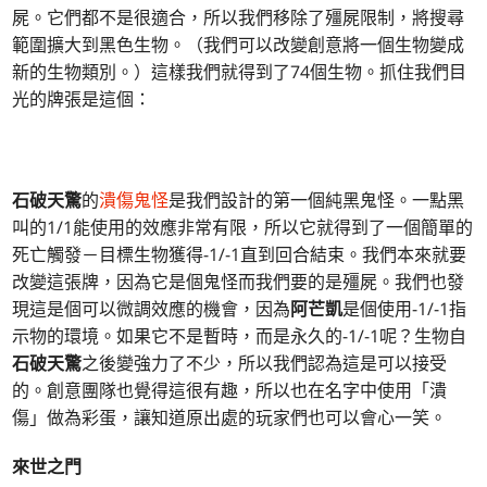
屍。它們都不是很適合，所以我們移除了殭屍限制，將搜尋
範圍擴大到黑色生物。（我們可以改變創意將一個生物變成
新的生物類別。）這樣我們就得到了74個生物。抓住我們目
光的牌張是這個：
石破天驚
的
潰傷鬼怪
是我們設計的第一個純黑鬼怪。一點黑
叫的1/1能使用的效應非常有限，所以它就得到了一個簡單的
死亡觸發－目標生物獲得-1/-1直到回合結束。我們本來就要
改變這張牌，因為它是個鬼怪而我們要的是殭屍。我們也發
現這是個可以微調效應的機會，因為
阿芒凱
是個使用-1/-1指
示物的環境。如果它不是暫時，而是永久的-1/-1呢？生物自
石破天驚
之後變強力了不少，所以我們認為這是可以接受
的。創意團隊也覺得這很有趣，所以也在名字中使用「潰
傷」做為彩蛋，讓知道原出處的玩家們也可以會心一笑。
來世之門