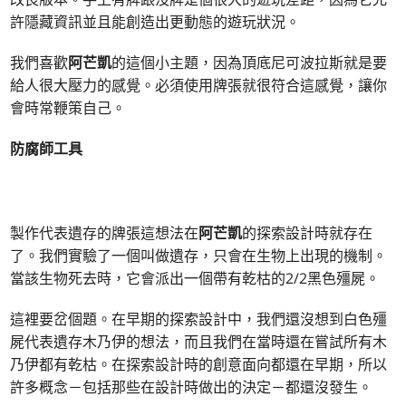
許隱藏資訊並且能創造出更動態的遊玩狀況。
我們喜歡
阿芒凱
的這個小主題，因為頂底尼可波拉斯就是要
給人很大壓力的感覺。必須使用牌張就很符合這感覺，讓你
會時常鞭策自己。
防腐師工具
製作代表遺存的牌張這想法在
阿芒凱
的探索設計時就存在
了。我們實驗了一個叫做遺存，只會在生物上出現的機制。
當該生物死去時，它會派出一個帶有乾枯的2/2黑色殭屍。
這裡要岔個題。在早期的探索設計中，我們還沒想到白色殭
屍代表遺存木乃伊的想法，而且我們在當時還在嘗試所有木
乃伊都有乾枯。在探索設計時的創意面向都還在早期，所以
許多概念－包括那些在設計時做出的決定－都還沒發生。