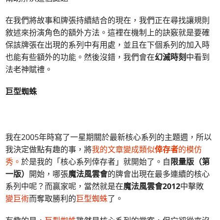
在我們將故事和牌張持續結合的現在，我們正在尋找讓規則
敘述來扮演角色的額外方法。這裡在機制上的訣竅就是要確
保該牌張在出現的系列中有用處，並且在下個系列的加入時
也能有些額外的功能。然後沒錯，我們會在
幻滅時刻
中看到
法老神賦禮。
巨型蜘蛛
我在2005年時寫了一星期關於最新核心系列的主題週，所以
我決定做點有趣的事，將
我的文章變成類似
倖存者
的模仿
秀。
於是我的「核心系列倖存者」就開始了。自
限量版（第
一版）
開始，哪張
魔法風雲會
的牌會出現在最多連續的核心
系列中呢？而贏家呢，當然就是在
魔法風雲會2012
中擊敗
變巨術
而奪取勝利的
巨型蜘蛛
了。