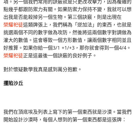
項。另一個我們常用的訣竅就是只更改攻擊力，因為複雜的
點幾乎都跟防禦力有關。如果防禦力保持不變，我就可以想
出我是否能殺掉另一個生物。第三個訣竅，則是出現在
榮耀祀徒
這類牌張上，我們稱為「逆加法」的東西，也就是
挑選兩個不同的數字做為攻防，然後將這兩個數字對調做為
灌大的數值。這會導致一個方形數值，讓兩個數字相同並且
好推算。如果你給一個3/1 +1/+3，那你就會得到一個4/4。
榮耀祀徒
正是這最後一個訣竅的良好例子。
對於懷疑數學我真是感到萬分抱歉。
攫陷沙丘
我們在頂底埃及列表上寫下的第一個東西就是沙漠。當我們
開始設計沙漠時，每個人想到的第一個東西都是這張牌：