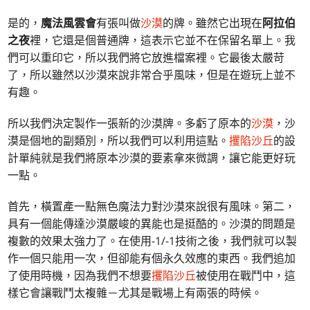
是的，
魔法風雲會
有張叫做
沙漠
的牌。雖然它出現在
阿拉伯
之夜
裡，它還是個普通牌，這表示它並不在保留名單上。我
們可以重印它，所以我們將它放進檔案裡。它最後太嚴苛
了，所以雖然以沙漠來說非常合乎風味，但是在遊玩上並不
有趣。
所以我們決定製作一張新的沙漠牌。多虧了原本的
沙漠
，沙
漠是個地的副類別，所以我們可以利用這點。
攫陷沙丘
的設
計單純就是我們將原本沙漠的要素拿來微調，讓它能更好玩
一點。
首先，橫置產一點無色魔法力對沙漠來說很有風味。第二，
具有一個能傳達沙漠嚴峻的異能也是挺酷的。沙漠的問題是
複數的效果太強力了。在使用-1/-1技術之後，我們就可以製
作一個只能用一次，但卻能有個永久效應的東西。我們追加
了使用時機，因為我們不想要
攫陷沙丘
被使用在戰鬥中，這
樣它會讓戰鬥太複雜－尤其是戰場上有兩張的時候。