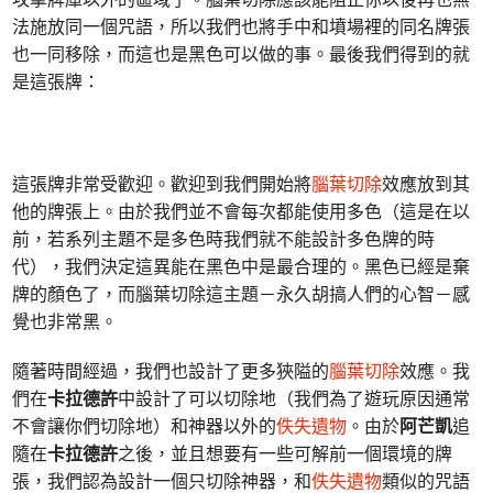
法施放同一個咒語，所以我們也將手中和墳場裡的同名牌張
也一同移除，而這也是黑色可以做的事。最後我們得到的就
是這張牌：
這張牌非常受歡迎。歡迎到我們開始將
腦葉切除
效應放到其
他的牌張上。由於我們並不會每次都能使用多色（這是在以
前，若系列主題不是多色時我們就不能設計多色牌的時
代），我們決定這異能在黑色中是最合理的。黑色已經是棄
牌的顏色了，而腦葉切除這主題－永久胡搞人們的心智－感
覺也非常黑。
隨著時間經過，我們也設計了更多狹隘的
腦葉切除
效應。我
們在
卡拉德許
中設計了可以切除地（我們為了遊玩原因通常
不會讓你們切除地）和神器以外的
佚失遺物
。由於
阿芒凱
追
隨在
卡拉德許
之後，並且想要有一些可解前一個環境的牌
張，我們認為設計一個只切除神器，和
佚失遺物
類似的咒語