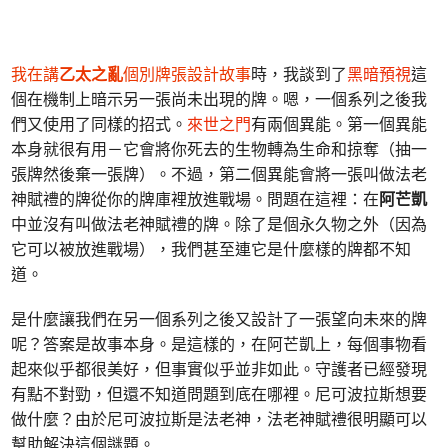
我在講
乙太之亂
個別牌張設計故事
時，我談到了
黑暗預視
這
個在機制上暗示另一張尚未出現的牌。嗯，一個系列之後我
們又使用了同樣的招式。
來世之門
有兩個異能。第一個異能
本身就很有用－它會將你死去的生物轉為生命和掠奪（抽一
張牌然後棄一張牌）。不過，第二個異能會將一張叫做法老
神賦禮的牌從你的牌庫裡放進戰場。問題在這裡：在
阿芒凱
中並沒有叫做法老神賦禮的牌。除了是個永久物之外（因為
它可以被放進戰場），我們甚至連它是什麼樣的牌都不知
道。
是什麼讓我們在另一個系列之後又設計了一張望向未來的牌
呢？答案是故事本身。是這樣的，在阿芒凱上，每個事物看
起來似乎都很美好，但事實似乎並非如此。守護者已經發現
有點不對勁，但還不知道問題到底在哪裡。尼可波拉斯想要
做什麼？由於尼可波拉斯是法老神，法老神賦禮很明顯可以
幫助解決這個謎題。