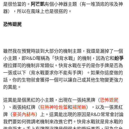
是很恰當的。
阿芒凱
有個小神器主題（有一堆頂底的埃及神
器），所以在風味上也是很搭的。
恐怖遊屍
雖然我在預覽時談到大部分的機制主題，我還是漏掉了一個
小主題，即R&D暱稱為「快背水戰」的機制，因為它和
紛爭
裡拉鐸司的機制非常類似。快背水戰在乎的是你手牌是否為
一張或以下（背水戰要求你不能有手牌）。如果你這麼做的
話，你的生物就會獲得一個可以讓自己或其他生物變更強力
的異能。
這異能是個黑紅的小主題，出現在一張純黑牌（
恐怖遊屍
）、兩張純紅牌（
狂熱神哈佐蕾
和
掃尾蜥
），以及一張黑紅
牌（
豪英內赫布
）上。這異能出現的原因是R&D常常會討論
我們要如何微調老機制來改進它們。快背水戰就是背水戰的
改良版本。手上有牌跟沒牌是個很大的遊玩差距，因為它允