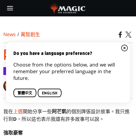
Skip
to
main
content
News
/
萬智創生
阿芒凱來談談了，第二部
Do you have a language preference?
Choose from the options below, and we will
萬智創生
2017-05-01
remember your preferred language in the
future.
Mark Rosewater
繁體中文
ENGLISH
我在
上週
開始分享一些
阿芒凱
的個別牌張設計故事。我只進
行到
D
，所以這也表示我還有許多故事可以說。
強取豪奪