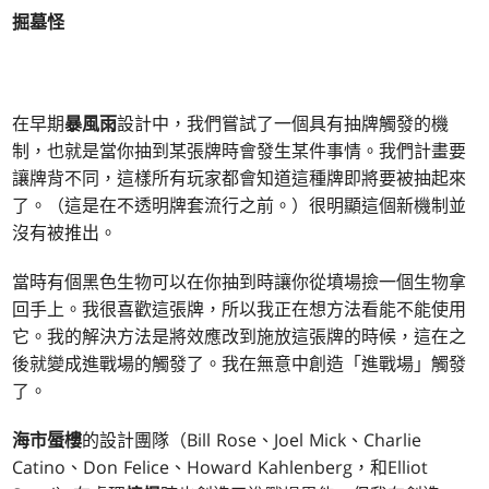
掘墓怪
在早期
暴風雨
設計中，我們嘗試了一個具有抽牌觸發的機
制，也就是當你抽到某張牌時會發生某件事情。我們計畫要
讓牌背不同，這樣所有玩家都會知道這種牌即將要被抽起來
了。（這是在不透明牌套流行之前。）很明顯這個新機制並
沒有被推出。
當時有個黑色生物可以在你抽到時讓你從墳場撿一個生物拿
回手上。我很喜歡這張牌，所以我正在想方法看能不能使用
它。我的解決方法是將效應改到施放這張牌的時候，這在之
後就變成進戰場的觸發了。我在無意中創造「進戰場」觸發
了。
海市蜃樓
的設計團隊（Bill Rose、Joel Mick、Charlie
Catino、Don Felice、Howard Kahlenberg，和Elliot