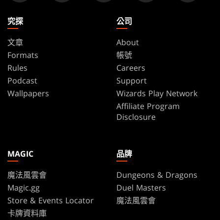
究探
公司
文章
About
Formats
帳號
Rules
Careers
Podcast
Support
Wallpapers
Wizards Play Network
Affiliate Program
Disclosure
MAGIC
品牌
魔法風雲會
Dungeons & Dragons
Magic.gg
Duel Masters
Store & Events Locator
魔法風雲會
卡牌資料庫