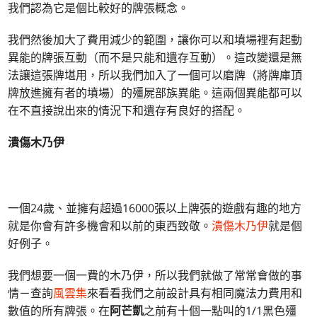
我們認為它是個比較好的牌張概念。
我們然後加大了費用減少的範圍，讓你可以和墳場裡有起動
異能的牌張互動（而不是只能和遺存互動）。這改變還是無
法讓這張牌堪用，所以我們加入了一個可以磨牌（將牌庫頂
牌放進擁有者的墳場）的殭屍部族異能。這兩個異能都可以
在不直接說出來的情況下和遺存有良好的搭配。
潰傷木乃伊
一個24歲、並擁有超過16000張以上牌張的遊戲有趣的地方
就是你會有許多機會和以前的東西致敬。
潰傷木乃伊
就是個
好例子。
我們想要一個一費的木乃伊，所以我們就做了常常會做的事
情－查詢
風雲集
來看看我們之前設計具有相同魔法力費用和
數值的所有牌張。在
阿芒凱
之前有十個一點叫的1/1黑色殭