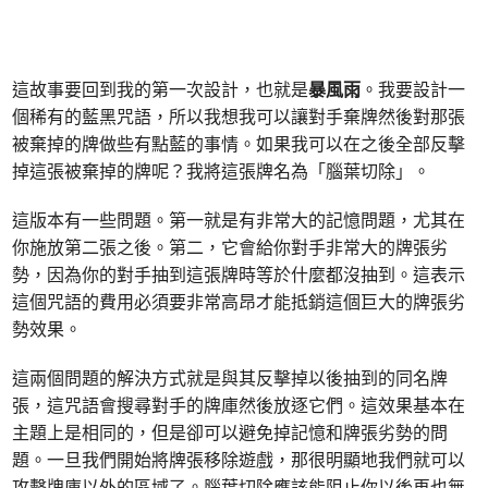
這故事要回到我的第一次設計，也就是
暴風雨
。我要設計一
個稀有的藍黑咒語，所以我想我可以讓對手棄牌然後對那張
被棄掉的牌做些有點藍的事情。如果我可以在之後全部反擊
掉這張被棄掉的牌呢？我將這張牌名為「腦葉切除」。
這版本有一些問題。第一就是有非常大的記憶問題，尤其在
你施放第二張之後。第二，它會給你對手非常大的牌張劣
勢，因為你的對手抽到這張牌時等於什麼都沒抽到。這表示
這個咒語的費用必須要非常高昂才能抵銷這個巨大的牌張劣
勢效果。
這兩個問題的解決方式就是與其反擊掉以後抽到的同名牌
張，這咒語會搜尋對手的牌庫然後放逐它們。這效果基本在
主題上是相同的，但是卻可以避免掉記憶和牌張劣勢的問
題。一旦我們開始將牌張移除遊戲，那很明顯地我們就可以
攻擊牌庫以外的區域了。腦葉切除應該能阻止你以後再也無