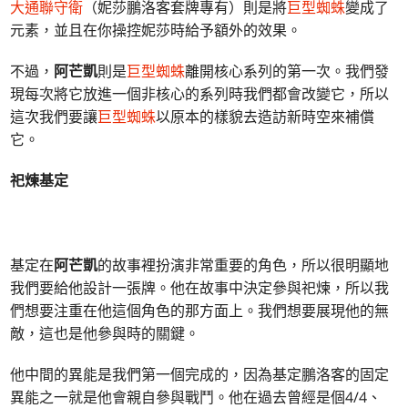
大通聯守衛
（妮莎鵬洛客套牌專有）則是將
巨型蜘蛛
變成了
元素，並且在你操控妮莎時給予額外的效果。
不過，
阿芒凱
則是
巨型蜘蛛
離開核心系列的第一次。我們發
現每次將它放進一個非核心的系列時我們都會改變它，所以
這次我們要讓
巨型蜘蛛
以原本的樣貌去造訪新時空來補償
它。
祀煉基定
基定在
阿芒凱
的故事裡扮演非常重要的角色，所以很明顯地
我們要給他設計一張牌。他在故事中決定參與祀煉，所以我
們想要注重在他這個角色的那方面上。我們想要展現他的無
敵，這也是他參與時的關鍵。
他中間的異能是我們第一個完成的，因為基定鵬洛客的固定
異能之一就是他會親自參與戰鬥。他在過去曾經是個4/4、