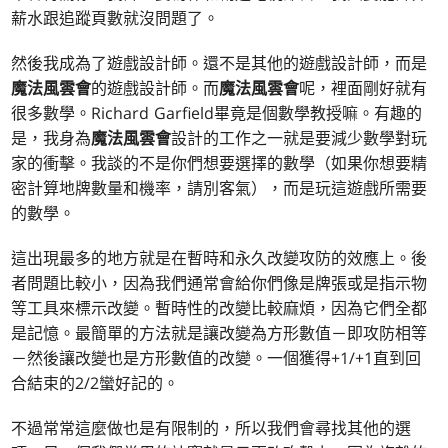
薪水跟追蹤頁數就沒問題了。
然後我成為了遊戲設計師。還不是其他的遊戲設計師，而是
魔法風雲會
的遊戲設計師。而
魔法風雲會
呢，裡面剛好就有
很多數學。Richard Garfield畢竟是個數學教授嘛。有趣的
是，我身為
魔法風雲會
設計的工作之一就是要減少數學對玩
家的衝擊。我談的不是你們想要選擇的數學（如果你想要精
密計算地牌數量和機率，請別客氣），而是玩這遊戲所需要
的數學。
這出現最多的地方就是在暫時和永久改變攻防的效應上。後
者問題比較小，因為我們通常會給你們像是牌張或是指示物
等工具來標示改變。暫時性的改變比較麻煩，因為它們全都
是記憶。最簡單的方法就是讓改變為方形數值－即攻防相等
－然後讓改變也是方形數值的改變。一個獲得+1/+1直到回
合結束的2/2蠻好記的。
不過常常這麼做也是有限制的，所以我們會尋找其他的選