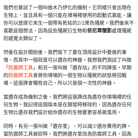
我們也嘗試了一個叫做木乃伊化的機制。它同樣只會出現在
生物上，並且具有一個只能在墳場裡使用的起動式異能，讓
你可以放逐它來生一個帶有乾枯的2/2黑色殭屍。我們後來不
喜歡這個想法，因為這些殭屍衍生物和
依尼翠闇影
處理殭屍
的感覺太類似了。
然後在設計開始後，我們寫下了要在頂底設計中要做的事
情，而其中一個就是可以遺存的神器。我想我們測試了叫做
「
防腐師工具
」和另一張叫做「遺存站」的不同牌張。早期
的
防腐師工具
會將你墳場的一個生物以殭屍的狀態移回戰
場。這張牌會犧牲自己，所以只是個一次性的神器。
當遺存成為機制之後，我們將這張牌改為遺存你墳場裡的任
何生物。我記得這個版本是在開發時移除的，因為遺存任何
生物比遺存我們設計給你遺存的生物要更容易被濫用。
同時，有另一張叫做「遺存室」，可以減少遺存費用的牌。
當防腐師工具被砍時，我們將遺存室改為防腐師工具，因為