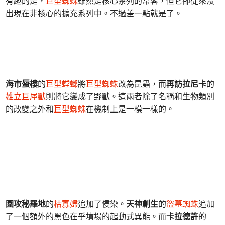
有趣的是，
巨型蜘蛛
雖然是核心系列的常客，但它卻從來沒
出現在非核心的擴充系列中。不過差一點就是了。
海市蜃樓
的
巨型螳螂
將
巨型蜘蛛
改為昆蟲，而
再訪拉尼卡
的
雄立巨犀獸
則將它變成了野獸。這兩者除了名稱和生物類別
的改變之外和
巨型蜘蛛
在機制上是一模一樣的。
圍攻秘羅地
的
枯寡婦
追加了侵染。
天神創生
的
盜墓蜘蛛
追加
了一個額外的黑色在乎墳場的起動式異能。而
卡拉德許
的