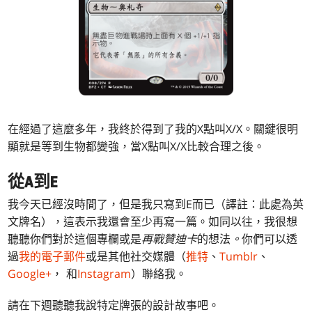
在經過了這麼多年，我終於得到了我的X點叫X/X。關鍵很明
顯就是等到生物都變強，當X點叫X/X比較合理之後。
從A到E
我今天已經沒時間了，但是我只寫到E而已（譯註：此處為英
文牌名），這表示我還會至少再寫一篇。如同以往，我很想
聽聽你們對於這個專欄或是
再戰贊迪卡
的想法
。
你們可以透
過
我的電子郵件
或是其他社交媒體（
推特
、
Tumblr
、
Google+
， 和
Instagram
）聯絡我。
請在下週聽聽我說特定牌張的設計故事吧。