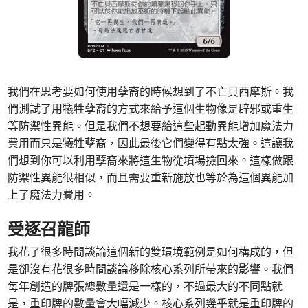
我們在思考要如何使用孽裔的時候想到了不亡貝西摩斯。我
們測試了用犧牲孽裔的方式來給予這個生物像是辟邪或重生
等防禦性異能。但是我們不想要給這些起動異能增加魔法力
費用而只是犧牲孽裔，因此最後它們變得有點太強。這讓我
們想到你可以利用孽裔來將這生物從墳場撿回來。這樣做跟
防禦性異能很相似，而且需要重新施放也等於為這個異能加
上了魔法力費用。
受逐召龍師
我花了很多時間談論這個新的雙環境範例是如何構成的，但
是卻沒有花很多時間談論移除核心系列所帶來的影響。我們
每年創造的牌張總數量還是一樣的，不過最大的不同點就
是，重印牌的數量會大幅減少。核心系列幾乎就是重印牌的