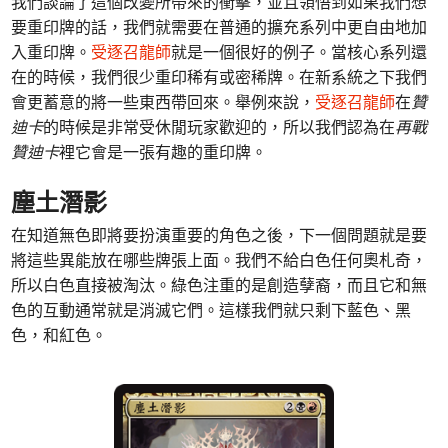
我們談論了這個改變所帶來的衝擊，並且領悟到如果我們想
要重印牌的話，我們就需要在普通的擴充系列中更自由地加
入重印牌。
受逐召龍師
就是一個很好的例子。當核心系列還
在的時候，我們很少重印稀有或密稀牌。在新系統之下我們
會更蓄意的將一些東西帶回來。舉例來說，
受逐召龍師
在
贊
迪卡
的時候是非常受休閒玩家歡迎的，所以我們認為在
再戰
贊迪卡
裡它會是一張有趣的重印牌。
塵土潛影
在知道無色即將要扮演重要的角色之後，下一個問題就是要
將這些異能放在哪些牌張上面。我們不給白色任何奧札奇，
所以白色直接被淘汰。綠色注重的是創造孽裔，而且它和無
色的互動通常就是消滅它們。這樣我們就只剩下藍色、黑
色，和紅色。