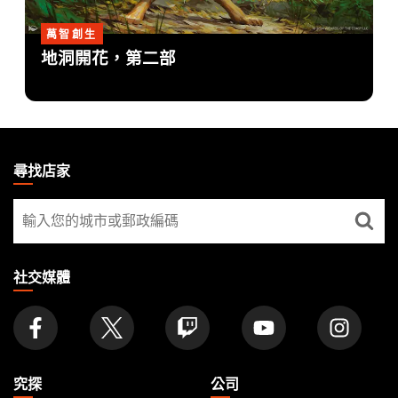
萬智創生
地洞開花，第二部
MAGIC:
THE
尋找店家
GATHERING
尋
FOOTER
找
店
家
社交媒體
究探
公司