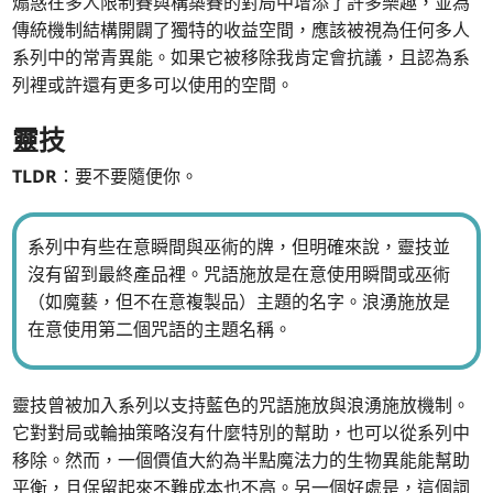
煽惑在多人限制賽與構築賽的對局中增添了許多樂趣，並為
傳統機制結構開闢了獨特的收益空間，應該被視為任何多人
系列中的常青異能。如果它被移除我肯定會抗議，且認為系
列裡或許還有更多可以使用的空間。
靈技
TLDR
：要不要隨便你。
系列中有些在意瞬間與巫術的牌，但明確來說，靈技並
沒有留到最終產品裡。咒語施放是在意使用瞬間或巫術
（如魔藝，但不在意複製品）主題的名字。浪湧施放是
在意使用第二個咒語的主題名稱。
靈技曾被加入系列以支持藍色的咒語施放與浪湧施放機制。
它對對局或輪抽策略沒有什麼特別的幫助，也可以從系列中
移除。然而，一個價值大約為半點魔法力的生物異能能幫助
平衡，且保留起來不難成本也不高。另一個好處是，這個詞