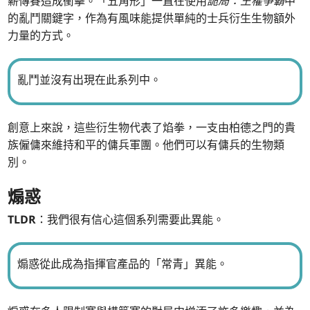
薪傳賽造成衝擊。「五角形」一直在使用
詭局：王權爭霸
中
的亂鬥關鍵字，作為有風味能提供單純的士兵衍生生物額外
力量的方式。
亂鬥並沒有出現在此系列中。
創意上來說，這些衍生物代表了焰拳，一支由柏德之門的貴
族僱傭來維持和平的傭兵軍團。他們可以有傭兵的生物類
別。
煽惑
TLDR
：我們很有信心這個系列需要此異能。
煽惑從此成為指揮官產品的「常青」異能。