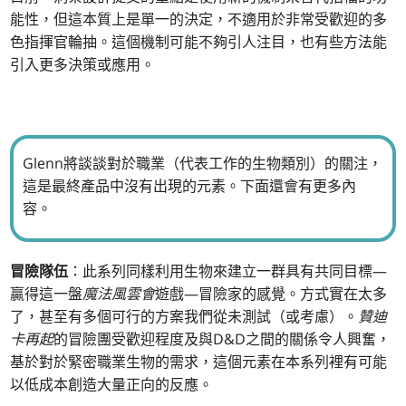
能性，但這本質上是單一的決定，不適用於非常受歡迎的多
色指揮官輪抽。這個機制可能不夠引人注目，也有些方法能
引入更多決策或應用。
Glenn將談談對於職業（代表工作的生物類別）的關注，
這是最終產品中沒有出現的元素。下面還會有更多內
容。
冒險隊伍
：此系列同樣利用生物來建立一群具有共同目標—
贏得這一盤
魔法風雲會
遊戲—冒險家的感覺。方式實在太多
了，甚至有多個可行的方案我們從未測試（或考慮）。
贊迪
卡再起
的冒險團受歡迎程度及與D&D之間的關係令人興奮，
基於對於緊密職業生物的需求，這個元素在本系列裡有可能
以低成本創造大量正向的反應。