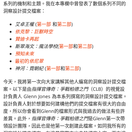
系列的機制和主題。我在本專欄中曾發表了數個系列不同的
洞察設計提交檔案：
艾卓王權
(
第一部
和
第二部
)
依克黎：巨獸時空
贊迪卡再起
斯翠海文：魔法學校
(
第一部
和
第二部
)
預知未來
最初的
依尼翠
神河：霓朝紀
(
第一部
和
第二部
)
今天，我將第一次向大家講解其他人編寫的洞察設計提交檔
案。以下是由
指揮官傳奇：爭戰柏德之門
（CLB）的視覺設
計負責人 Glenn Jones 為本系列撰寫的洞察設計提交檔案。
設計負責人對於想要如何建構他們的提交檔案有很大的自由
度，所以你會看到Glenn的檔案形式與我過去的做法有些許
差異。此外，
指揮官傳奇：爭戰柏德之門
是Glenn第一次帶
領設計團隊，因此也是他第一次創建此檔案。如同我所有的