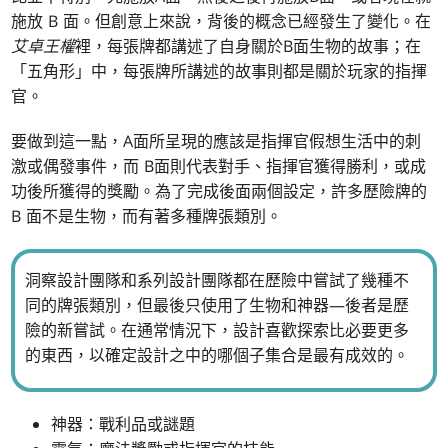
施放 B 面。但創意上來說，背後的概念已經發生了變化。在
艾卓王權
裡，每張牌都講述了自身關於B面生物的故事；在
「五角形」中，每張牌所講述的故事則都是關於玩家的指揮
官。
要做到這一點，A面所呈現的應該是指揮官假想生活中的刺
激或偶發事件，而 B面則代表對手、指揮官獲得勝利，或成
功後所獲得的獎勵。為了完成後面兩個設定，許多歷險牌的
B 面不是生物，而有著多種牌張類別。
洞察設計團隊和系列設計團隊都在歷險中嘗試了幾種不
同的牌張類別，但最後只使用了生物和神器—後者是歷
險的新嘗試。在通常情況下，設計喜歡探索比必要更多
的東西，以確定設計之中的哪個子集合是最有成效的。
神器：戰利品或謎題