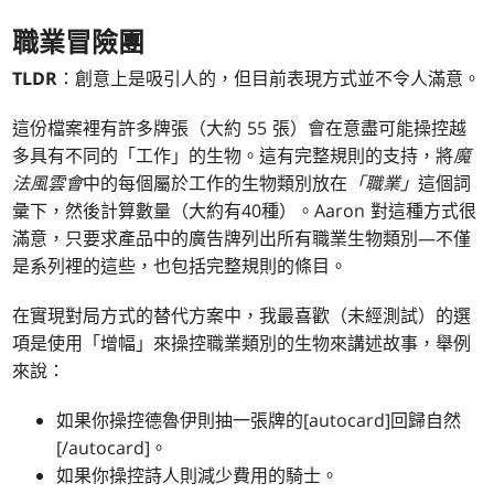
職業冒險團
TLDR
：創意上是吸引人的，但目前表現方式並不令人滿意。
這份檔案裡有許多牌張（大約 55 張）會在意盡可能操控越
多具有不同的「工作」的生物。這有完整規則的支持，將
魔
法風雲會
中的每個屬於工作的生物類別放在
「職業」
這個詞
彙下，然後計算數量（大約有40種）。Aaron 對這種方式很
滿意，只要求產品中的廣告牌列出所有職業生物類別—不僅
是系列裡的這些，也包括完整規則的條目。
在實現對局方式的替代方案中，我最喜歡（未經測試）的選
項是使用「增幅」來操控職業類別的生物來講述故事，舉例
來說：
如果你操控德魯伊則抽一張牌的[autocard]回歸自然
[/autocard]。
如果你操控詩人則減少費用的騎士。