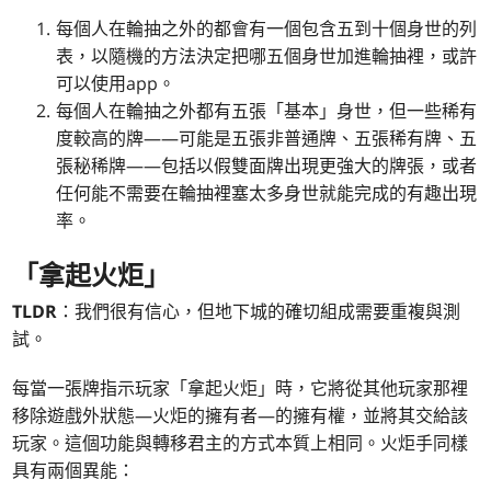
每個人在輪抽之外的都會有一個包含五到十個身世的列
表，以隨機的方法決定把哪五個身世加進輪抽裡，或許
可以使用app。
每個人在輪抽之外都有五張「基本」身世，但一些稀有
度較高的牌——可能是五張非普通牌、五張稀有牌、五
張秘稀牌——包括以假雙面牌出現更強大的牌張，或者
任何能不需要在輪抽裡塞太多身世就能完成的有趣出現
率。
「拿起火炬」
TLDR
：我們很有信心，但地下城的確切組成需要重複與測
試。
每當一張牌指示玩家「拿起火炬」時，它將從其他玩家那裡
移除遊戲外狀態—火炬的擁有者—的擁有權，並將其交給該
玩家。這個功能與轉移君主的方式本質上相同。火炬手同樣
具有兩個異能：