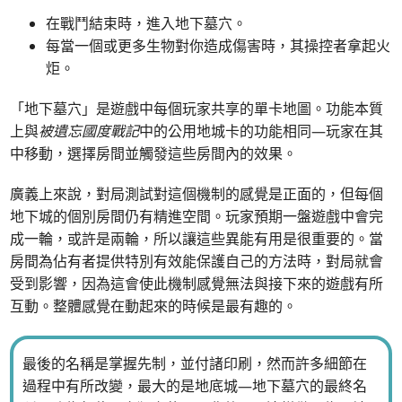
在戰鬥結束時，進入地下墓穴。
每當一個或更多生物對你造成傷害時，其操控者拿起火
炬。
「地下墓穴」是遊戲中每個玩家共享的單卡地圖。功能本質
上與
被遺忘國度戰記
中的公用地城卡的功能相同—玩家在其
中移動，選擇房間並觸發這些房間內的效果。
廣義上來說，對局測試對這個機制的感覺是正面的，但每個
地下城的個別房間仍有精進空間。玩家預期一盤遊戲中會完
成一輪，或許是兩輪，所以讓這些異能有用是很重要的。當
房間為佔有者提供特別有效能保護自己的方法時，對局就會
受到影響，因為這會使此機制感覺無法與接下來的遊戲有所
互動。整體感覺在動起來的時候是最有趣的。
最後的名稱是掌握先制，並付諸印刷，然而許多細節在
過程中有所改變，最大的是地底城—地下墓穴的最終名