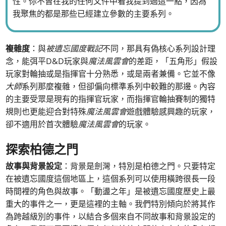
性。你不曾在我的任何文件中看我提到過這一點，因為
我聚焦的都是那些已經建立參數的主要系列。
複雜度
：與
被遺忘國度戰記
不同，那具有偽核心系列設計理
念，能弭平D&D玩家與
魔法風雲會
的差距，「五角形」假設
玩家對輪抽或是指揮官十分熟悉，或是兩者兼備。它並不像
大師
系列那麼複雜，但卻偏向標準系列中較難的那邊。內容
的主要受眾是現有的指揮官玩家，而指揮官輪抽賽制的獨特
規則也更能迎合對特殊
魔法風雲會
遊戲體驗感興趣的玩家，
卻不適用於首次體驗
魔法風雲會
的玩家。
探索柏德之門
故事與背景設定
：背景是劍灣，特別是柏德之門。只要特定
在被遺忘國度這個地區上，這個系列可以使用橫跨很長一段
時間裡的角色與故事。「動盪之年」是被遺忘國度歷史上最
重大的事件之一，更是這裡的主軸。我們特別傾向於將其作
為跨越級別的事件，以結合多個來自不同故事和背景設定的