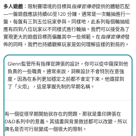
多人遊戲
：限制賽環境的目標與
指揮官傳奇
提供的體驗匹配
—一盤遊戲應該持續60至120 分鐘，通常是一次輪抽進行一
盤，每盤有三到五位玩家參與。同樣地，此系列每個輪抽組
應有四到八位玩家以不同樣式進行輪抽。我們可以接受為了
實現更大的遊戲目標而偏離其中一些規範。在
指揮官傳奇
發
佈的同時，我們也持續觀察玩家是如何理解這樣的對局的。
Glenn監管所有指揮官牌張的設計，你可以從中窺探到他
負責的一些職責。通常來說，洞察設計不會特別在意強
度，因為在系列更加穩定之前都不會定下來。他還提到
了「火炬」，這是掌握先制的早期名稱。
有一個從很早期開始就存在的問題，那就是重印牌張在
D&D系列中的意義。其插畫與背景敘述都可以改變，所以
牌名是否可行就變成一個很大的限制。