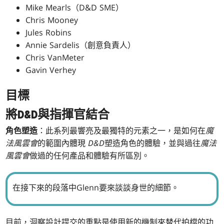
Mike Mearls（D&D SME）
Chris Mooney
Jules Robins
Annie Sardelis（創意負責人）
Chris VanMeter
Gavin Verhey
目標
將D&D與指揮官結合
角色塑造
：此系列最響亮及最獨特的元素之一，是如何在
魔
法風雲會
的範圍內體現
D&D
塑造角色的體驗，並與過往
魔法
風雲會
做過的任何產品和體驗有所區別。
在接下來的段落中Glenn要來談談身世的細節。
目前，洞察設計提交的重點是使用新的機制來替代拍檔的功