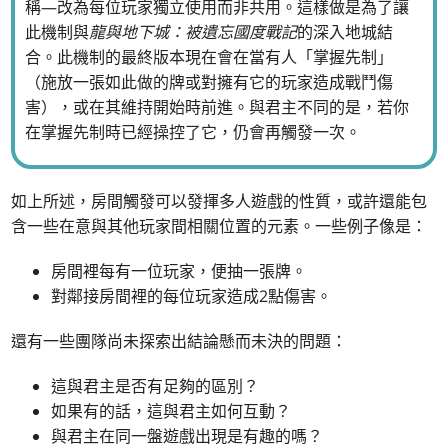
稱—改為每位玩家獨立使用而非共用。這樣做是為了讓
此機制與
龍與地下城：被遺忘國度戰記
的深入地城結
合。此機制的最終版本現在會在當有人「掌握先制」
（施放一張如此做的牌或對擁有它的玩家造成戰鬥傷
害），或在其維持開始時前進。與君主不同的是，若你
在掌握先制時已經操控了它，仍會再觸發一次。
如上所述，房間觸發可以發揮多人遊戲的性質，或許還能包
含一些在意與其他玩家間相關位置的元素。一些例子像是：
房間裡每有一位玩家，便抽一張牌。
對鄰接房間裡的每位玩家造成2點傷害。
還有一些團隊尚未探索出結論懸而未決的問題：
這與君主是否有足夠的區別？
如果有的話，這與君主如何互動？
與君主在同一盤遊戲出現是有趣的嗎？