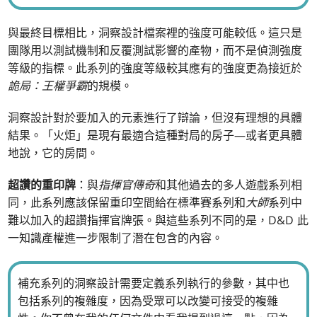
與最終目標相比，洞察設計檔案裡的強度可能較低。這只是
團隊用以測試機制和反覆測試影響的產物，而不是偵測強度
等級的指標。此系列的強度等級較其應有的強度更為接近於
詭局：王權爭霸
的規模。
洞察設計對於要加入的元素進行了辯論，但沒有理想的具體
結果。「火炬」是現有最適合這種對局的房子—或者更具體
地說，它的房間。
超讚的重印牌
：與
指揮官傳奇
和其他過去的多人遊戲系列相
同，此系列應該保留重印空間給在標準賽系列和
大師
系列中
難以加入的超讚指揮官牌張。與這些系列不同的是，D&D 此
一知識產權進一步限制了潛在包含的內容。
補充系列的洞察設計需要定義系列執行的參數，其中也
包括系列的複雜度，因為受眾可以改變可接受的複雜