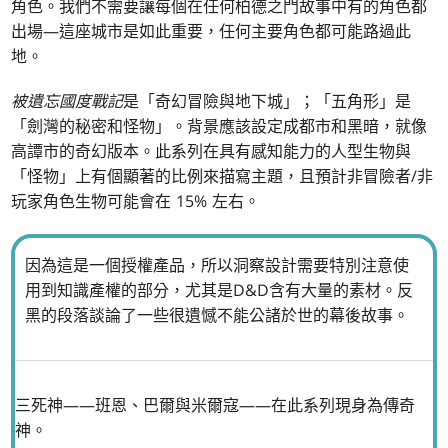
角色。我們不需要讓每個在任何柏德之門故事中有的角色都
出場—這座城市是如此重要，任何主要角色都可能路過此
地。
被遺忘國度戰記
是「奇幻冒險與地下城」；「五角形」是
「劍灣的秘密和怪物」。背景應該設定成都市和黑暗，就像
高譚市的奇幻版本。此系列在具有感知能力的人型生物與
「怪物」上有個顯著的比例來描寫主題，且預計非冒險者/非
玩家角色生物可能會在 15% 左右。
因為這是一個授權產品，所以洞察設計需要特別注意使
用到知識產權的部分，尤其是D&D含有大量的素材。反
黑的段落談論了一些很遺憾不能公諸於世的幕後故事。
三死神——班恩、巴爾與米爾寇——在此系列現身為傳奇
神。