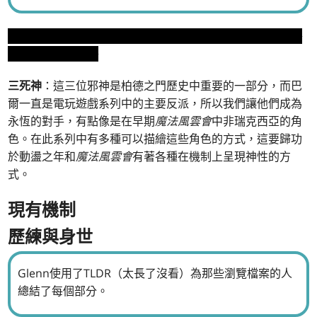
這裡有文字，但你還不能看到。你尚未準備好。或許有朝一
日，但並非今天。
三死神
：這三位邪神是柏德之門歷史中重要的一部分，而巴
爾一直是電玩遊戲系列中的主要反派，所以我們讓他們成為
永恆的對手，有點像是在早期
魔法風雲會
中非瑞克西亞的角
色。在此系列中有多種可以描繪這些角色的方式，這要歸功
於動盪之年和
魔法風雲會
有著各種在機制上呈現神性的方
式。
現有機制
歷練與身世
Glenn使用了TLDR（太長了沒看）為那些瀏覽檔案的人
總結了每個部分。