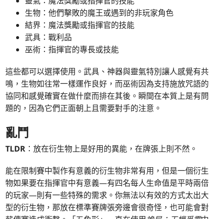
靈氣：魔法獎勵或指揮官的技能
生物：他們擊敗的魔王或遇到的非玩家角色
結界：魔法獎勵或指揮官的技能
武具：戰利品
巫術：指揮官的專長或技能
這些都可以選擇使用。武具、神器與靈氣特別讓人感覺有共
鳴，生物如往常一樣運作良好，而巫術因為支持施放咒語的
協同和感覺確實在做什麼而排在其後。瞬間在本質上是有問
題的，因為它們正面朝上且需要對手的注意。
亂鬥
TLDR
：放在衍生物上是好用的異能，在牌張上則不然。
能在限制賽中製作有意義的衍生物非常有用，但是一個衍生
物如果要在指揮官中有意義—有四名每人生命值是平時兩倍
的玩家—則有一些特殊的需求。你無法以有效的方式太出大
型的衍生物，那放在標準賽牌張旁邊會很奇怪，也可能會對