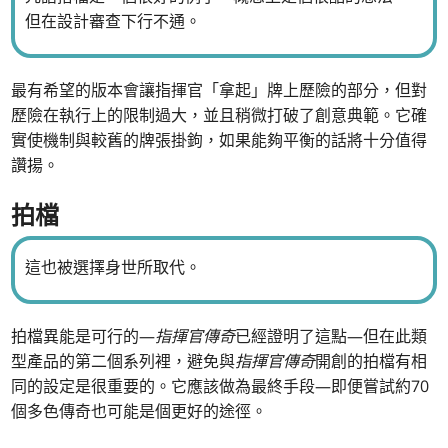
但在設計審查下行不通。
最有希望的版本會讓指揮官「拿起」牌上歷險的部分，但對
歷險在執行上的限制過大，並且稍微打破了創意典範。它確
實使機制與較舊的牌張掛鉤，如果能夠平衡的話將十分值得
讚揚。
拍檔
這也被選擇身世所取代。
拍檔異能是可行的—
指揮官傳奇
已經證明了這點—但在此類
型產品的第二個系列裡，避免與
指揮官傳奇
開創的拍檔有相
同的設定是很重要的。它應該做為最終手段—即便嘗試約70
個多色傳奇也可能是個更好的途徑。