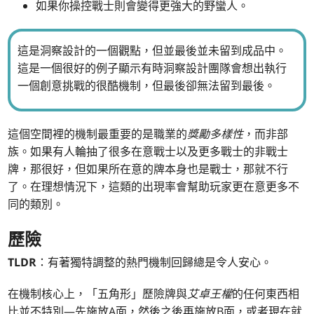
如果你操控戰士則會變得更強大的野蠻人。
這是洞察設計的一個觀點，但並最後並未留到成品中。
這是一個很好的例子顯示有時洞察設計團隊會想出執行
一個創意挑戰的很酷機制，但最後卻無法留到最後。
這個空間裡的機制最重要的是職業的
獎勵多樣性
，而非部
族。如果有人輪抽了很多在意戰士以及更多戰士的非戰士
牌，那很好，但如果所在意的牌本身也是戰士，那就不行
了。在理想情況下，這類的出現率會幫助玩家更在意更多不
同的類別。
歷險
TLDR
：有著獨特調整的熱門機制回歸總是令人安心。
在機制核心上，「五角形」歷險牌與
艾卓王權
的任何東西相
比並不特別—先施放A面，然後之後再施放B面，或者現在就