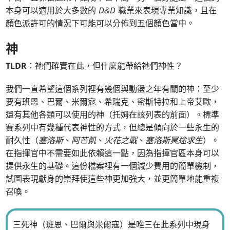
本身可以適用於大多數的
D&D
職業來表現專業知識，且在
顏色派許可的情況下可能可以分佈到五個顏色當中。
神
TLDR
：祂們確實在此，但什麼能帶給祂們神性？
我們一直希望這個系列裡有幾個與動盪之年有關的神：至少
要有班恩、巴爾、米爾寇、希瑞克、密斯特拉和上帝艾歐，
還有其他各類可以使用的神（托姆在該列表的前面）。標準
賽系列中有幾種代表神性的方式，但總是傾向於一些永生的
耐久性（
塞洛斯
、
阿芒凱
、
火花之戰
、
塞洛斯冥途求生
）。
在指揮官中不需要如此依賴這一點，因為指揮官區本身可以
提供永生的基礎。這份檔案裡有一個減少費用的簡單機制，
試圖表現獻身的崇拜使這些神更加強大，並更簡單地能重複
召喚。
三死神（班恩、巴爾與米爾寇）是唯三在此系列中現身