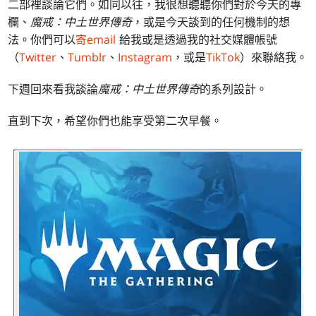
二部裡談論它們。如同以往，我很想聽聽你們對於今天的專
欄、
魔戒：中土世界傳奇
，或是今天談到的任何機制的想
法。你們可以
寄email
給我或是透過我的社交媒體帳號
（
Twitter
、
Tumblr
、
Instagram
，或是
TikTok
）來聯絡我。
下週回來看我談論
魔戒：中土世界傳奇
的系列設計。
直到下次，希望你們也能享受第二次早餐。