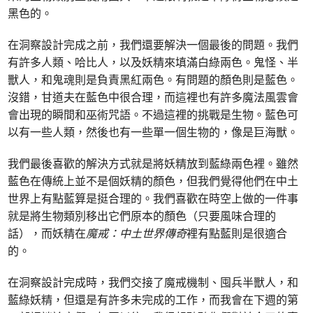
黑色的。
在洞察設計完成之前，我們還要解決一個最後的問題。我們
有許多人類、哈比人，以及妖精來填滿白綠兩色。鬼怪、半
獸人，和鬼魂則是負責黑紅兩色。有問題的顏色則是藍色。
沒錯，甘道夫在藍色中很合理，而這裡也有許多魔法風雲會
會出現的瞬間和巫術咒語。不過這裡的挑戰是生物。藍色可
以有一些人類，然後也有一些單一個生物的，像是巨海獸。
我們最後喜歡的解決方式就是將妖精放到藍綠兩色裡。雖然
藍色在傳統上並不是個妖精的顏色，但我們覺得他們在中土
世界上有點藍算是挺合理的。我們喜歡在時空上做的一件事
就是將生物類別移出它們原本的顏色（只要風味合理的
話），而妖精在
魔戒：中土世界傳奇
裡有點藍則是很適合
的。
在洞察設計完成時，我們交接了魔戒機制、囤兵半獸人，和
藍綠妖精，但還是有許多未完成的工作，而我會在下週的第