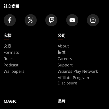
家
社交媒體
究探
公司
文章
About
Formats
帳號
Rules
Careers
Podcast
Support
Wallpapers
Wizards Play Network
Affiliate Program
Disclosure
MAGIC
品牌