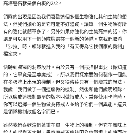
高塔警衛就是個白板的2/2。
領隊的出現是因為我們喜歡這個多個生物強化其他生物的想
法，但我們擔心的是它可能不好追蹤。讓單一個生物獲得所
有的強化就簡單多了。另外如果你強化的生物死掉的話，你
還是可以用下一個領隊牌選擇一個新的領隊。當我們取消
「沙拉」時，領隊就進入我的「有天得為它找個家的機制」
檔案夾。
快轉到
魔戒
的洞察設計。由於只有一個戒指很重要（你知道
的，它畢竟是至尊魔戒），所以我們探索要如何製作一個能
在多張牌上出現的機制，但又得傳達只有一個魔戒的想法。
我說「我們做了一個這麼做的機制」然後和他們說明領隊。
所以魔戒這機制最早的版本叫做持戒人。當你使用卡牌時，
你可以選擇一個生物做為持戒人並給予它們一個異能。這只
是領隊機制改個名字而已。
雖然我們喜歡這個著重在單一生物上的機制，但它在風味上
給人的感覺不太對，畢竟魔戒不應該因為你戰場上的牌而改