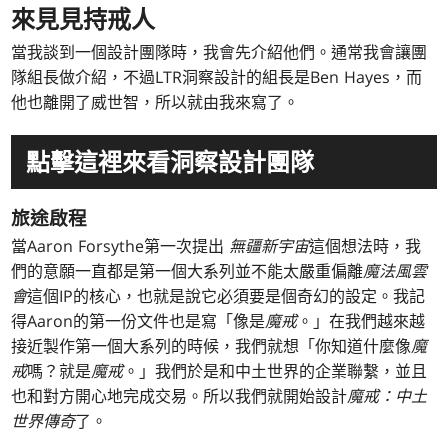
來見見持戒人
當我談到一個設計團隊時，我會先介紹他們。通常我會讓團
隊組長做介紹，不過LTR洞察設計的組長是Ben Hayes，而
他也離開了威世智，所以就由我來寫了。
點擊這裡來看洞察設計團隊
旅途啟程
當Aaron Forsythe第一次提出
無疆新宇宙
這個想法時，我
們的意願一直都是第一個大系列並不能太嚴重偏離
魔法風雲
會
這個IP的核心，也就是說它必須要是個奇幻的設定。我記
得Aaron的第一份文件也是寫「像是
魔戒
。」在我們越來越
接近製作第一個大系列的時候，我們就想「你知道什麼像
魔
戒
嗎？就是
魔戒
。」我們於是和中土世界的企業聯繫，並且
也和對方開心地完成交易。所以我們就開始設計
魔戒：中土
世界傳奇
了。