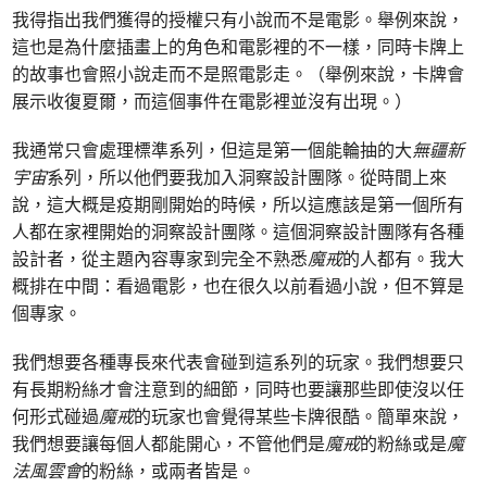
我得指出我們獲得的授權只有小說而不是電影。舉例來說，
這也是為什麼插畫上的角色和電影裡的不一樣，同時卡牌上
的故事也會照小說走而不是照電影走。（舉例來說，卡牌會
展示收復夏爾，而這個事件在電影裡並沒有出現。）
我通常只會處理標準系列，但這是第一個能輪抽的大
無疆新
宇宙
系列，所以他們要我加入洞察設計團隊。從時間上來
說，這大概是疫期剛開始的時候，所以這應該是第一個所有
人都在家裡開始的洞察設計團隊。這個洞察設計團隊有各種
設計者，從主題內容專家到完全不熟悉
魔戒
的人都有。我大
概排在中間：看過電影，也在很久以前看過小說，但不算是
個專家。
我們想要各種專長來代表會碰到這系列的玩家。我們想要只
有長期粉絲才會注意到的細節，同時也要讓那些即使沒以任
何形式碰過
魔戒
的玩家也會覺得某些卡牌很酷。簡單來說，
我們想要讓每個人都能開心，不管他們是
魔戒
的粉絲或是
魔
法風雲會
的粉絲，或兩者皆是。