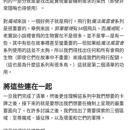
列的一部分就是要找出能實現重要機制需求的東西（即使非
常隱晦也得使用）。
對
魔戒
來說，一個好例子就是飛行。飛行對
魔法風雲會
系列
是很重要的。舉例來說，
邪軍壓境
有34個飛兵。而
魔戒
呢，
老實說小說裡會飛的生物實在不是很多。並不是零—是有一
些，其中有些在故事裡甚至蠻重要的—但如果給
魔法風雲會
系列使用的話並不太夠。所以我們得找出任何和所有會飛的
生物（即使它們在故事中不重要）來達成我們的飛行配額。
（這也是為什麼這系列有很多鳥。）這就是第二個清單的功
用。
將這些連在一起
一旦我們完成了清單，然後更佳理解這系列中我們想要的卡
牌之後，接下來的就是要想出我們想要在機制上呈現的最重
要面向了。在許多討論之後，我們找出了需要探索的三個區
域：至尊魔戒、遠征隊，以及壞蛋和它們的軍隊。