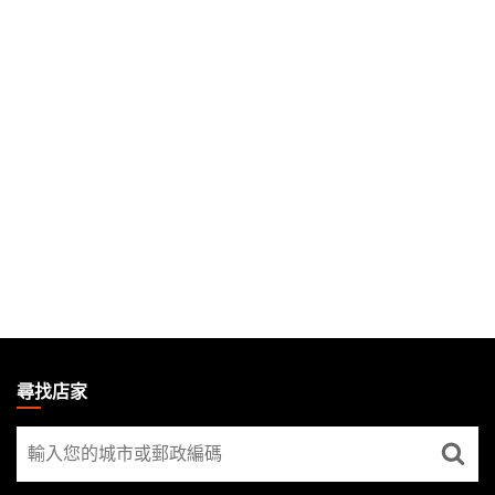
MAGIC:
THE
尋找店家
GATHERING
尋
FOOTER
找
店