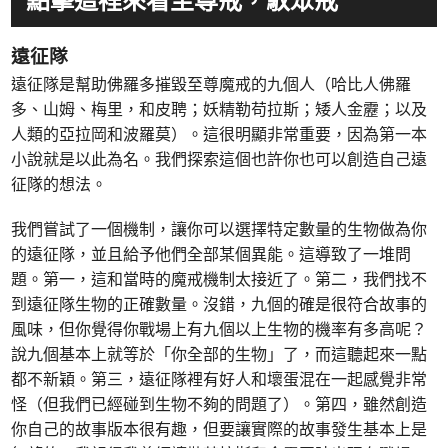
點擊這裡來看至尊戒，馭眾戒
遠征隊
遠征隊是幫助佛羅多摧毀至尊魔戒的九個人（哈比人佛羅
多、山姆、梅里，和皮聘；妖精勒苟拉斯；矮人金靂；以及
人類的亞拉岡和波羅莫）。這很明顯非常重要，因為第一本
小說就是以此為名。我們探索這個也許你也可以創造自己遠
征隊的想法。
我們嘗試了一個機制，讓你可以選擇特定數量的生物做為你
的遠征隊，並且給予他們全部某個異能。這導致了一堆問
題。第一，這和當時的魔戒機制太接近了。第二，我們找不
到遠征隊生物的正確數量。沒錯，九個的確是很符合故事的
風味，但你覺得你戰場上有九個以上生物的機率有多高呢？
說九個基本上就等於「你全部的生物」了，而這聽起來一點
都不新穎。第三，遠征隊裡有好人和壞蛋混在一起感覺非常
怪（但我們已經碰到生物不夠的問題了）。第四，雖然創造
你自己的故事版本很有趣，但要讓實際的故事發生基本上是