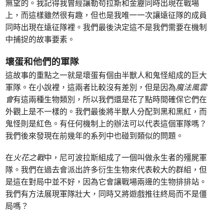
無望的。我記得我曾經讓勒苟拉斯和金靂同時出現在戰場
上，而這樣雖然很有趣，但也是我唯一一次讓遠征隊的成員
同時出現在遠征隊裡。我們最後決定這不是我們需要在機制
中捕捉的故事要素。
壞蛋和他們的軍隊
這故事的重點之一就是壞蛋有個由半獸人和鬼怪組成的巨大
軍隊。在小說裡，這兩者比較沒有差別，但是因為
魔法風雲
會
有這兩種生物類別，所以我們還是花了點時間確保它們在
外觀上是不一樣的。我們最後將半獸人分配到黑和黑紅，而
鬼怪則是紅色。有任何機制上的辦法可以代表這個軍隊嗎？
我們後來發現在前幾年的系列中也碰到類似的問題。
在
火花之戰
中，尼可波拉斯組成了一個叫做永生者的殭屍軍
隊。我們在過去會派出許多衍生生物來代表較大的群組，但
是這在對局中並不好，因為它會讓戰場兩邊的生物排排站。
我們有方法展現軍隊壯大，同時又將遊戲推往終局而不是僵
局嗎？