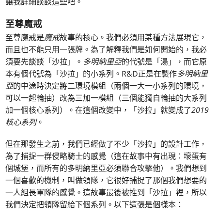
讓我詳細談談這些吧。
至尊魔戒
至尊魔戒是
魔戒
故事的核心。我們必須用某種方法展現它，
而且也不能只用一張牌。為了解釋我們是如何開始的，我必
須要先談談「沙拉」。
多明納里亞
的代號是「湯」，而它原
本有個代號為「沙拉」的小系列。R&D正是在製作
多明納里
亞
的中途時決定將二環境模組（兩個一大一小系列的環境，
可以一起輪抽）改為三加一模組（三個能獨自輪抽的大系列
加一個核心系列）。在這個改變中，「沙拉」就變成了
2019
核心系列
。
但在那發生之前，我們已經做了不少「沙拉」的設計工作，
為了捕捉一群侵略騎士的感覺（這在故事中有出現：壞蛋有
個城堡，而所有的多明納里亞必須聯合攻擊他）。我們想到
一個喜歡的機制，叫做領隊，它很好捕捉了那個我們想要的
一人組長軍隊的感覺。這故事最後被推到「沙拉」裡，所以
我們決定把領隊留給下個系列。以下這張是個樣本：