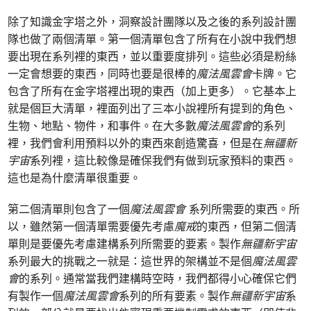
除了知識金字塔之外，洞察設計團隊以及之後的系列設計團
隊也做了兩個清單。第一個清單包含了所有在小說中我們想
要出現在系列裡的東西，並以重要度排列。這些必須是粉絲
一定會想要的東西，同時也要是很棒的
魔法風雲會
卡牌。它
包含了所有在金字塔裡出現的東西（加上更多）。它基本上
就是個巨大清單，裡面列出了三本小說裡所有提到的角色、
生物、地點、物件，和事件。在大多數
魔法風雲會
的系列
裡，我們會利用預料以外的東西來創造驚喜，但是在
無疆新
宇宙
系列裡，這比較像是確保我們有做到玩家預料的東西。
這也是為什麼清單很重要。
第二個清單則包含了一個
魔法風雲會
系列所需要的東西。所
以，雖然第一個清單需要優先考慮
魔戒
的東西，但第二個清
單則是要優先考慮建構系列所需要的要素。製作
無疆新宇宙
系列最大的挑戰之一就是：這世界的架構並不是個
魔法風雲
會
的系列。通常當我們建構時空時，我們都得小心確保它們
有製作一個
魔法風雲會
系列的所有要素。製作
無疆新宇宙
系