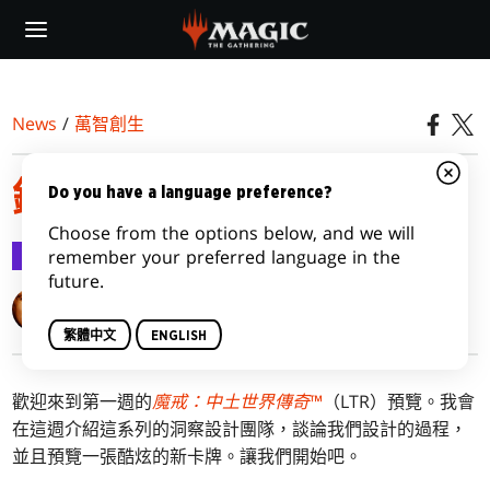
Skip
to
main
content
News
/
萬智創生
鍛造魔戒，第一部
Do you have a language preference?
Choose from the options below, and we will
萬智創生
2023-05-30
remember your preferred language in the
future.
Mark Rosewater
繁體中文
ENGLISH
歡迎來到第一週的
魔戒：中土世界傳奇
™
（LTR）預覽。我會
在這週介紹這系列的洞察設計團隊，談論我們設計的過程，
並且預覽一張酷炫的新卡牌。讓我們開始吧。