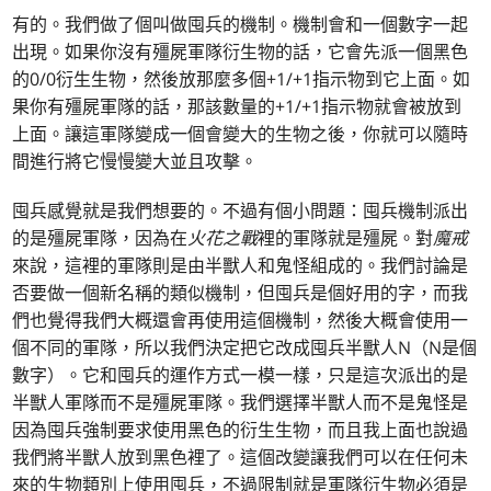
有的。我們做了個叫做囤兵的機制。機制會和一個數字一起
出現。如果你沒有殭屍軍隊衍生物的話，它會先派一個黑色
的0/0衍生生物，然後放那麼多個+1/+1指示物到它上面。如
果你有殭屍軍隊的話，那該數量的+1/+1指示物就會被放到
上面。讓這軍隊變成一個會變大的生物之後，你就可以隨時
間進行將它慢慢變大並且攻擊。
囤兵感覺就是我們想要的。不過有個小問題：囤兵機制派出
的是殭屍軍隊，因為在
火花之戰
裡的軍隊就是殭屍。對
魔戒
來說，這裡的軍隊則是由半獸人和鬼怪組成的。我們討論是
否要做一個新名稱的類似機制，但囤兵是個好用的字，而我
們也覺得我們大概還會再使用這個機制，然後大概會使用一
個不同的軍隊，所以我們決定把它改成囤兵半獸人N（N是個
數字）。它和囤兵的運作方式一模一樣，只是這次派出的是
半獸人軍隊而不是殭屍軍隊。我們選擇半獸人而不是鬼怪是
因為囤兵強制要求使用黑色的衍生生物，而且我上面也說過
我們將半獸人放到黑色裡了。這個改變讓我們可以在任何未
來的生物類別上使用囤兵，不過限制就是軍隊衍生物必須是