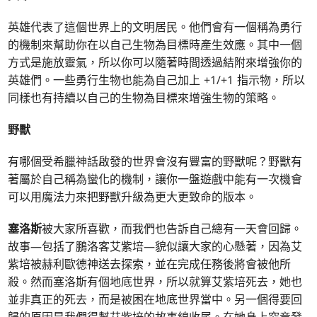
英雄代表了這個世界上的文明居民。他們會有一個稱為勇行
的機制來幫助你在以自己生物為目標時產生效應。其中一個
方式是施放靈氣，所以你可以隨著時間透過結附來增強你的
英雄們。一些勇行生物也能為自己加上 +1/+1 指示物，所以
同樣也有持續以自己的生物為目標來增強生物的策略。
野獸
有哪個受希臘神話啟發的世界會沒有豐富的野獸呢？野獸有
著屬於自己稱為蠻化的機制，讓你一盤遊戲中能有一次機會
可以用魔法力來把野獸升級為更大更致命的版本。
塞洛斯
被大家所喜歡，而我們也告訴自己總有一天會回歸。
故事—包括了鵬洛客艾紫培—貌似讓大家的心懸著，因為艾
紫培被赫利歐德神送去探索，並在完成任務後將會被他所
殺。然而塞洛斯有個地底世界，所以就算艾紫培死去，她也
並非真正的死去，而是被困在地底世界當中。另一個得要回