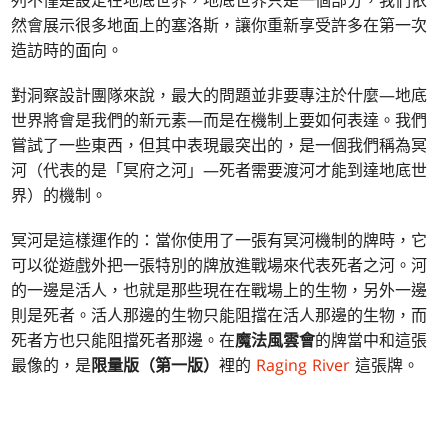
列不僅是設定在地底世界，地底世界只是一個部分，我們依
然會展示很多地面上的塞洛斯，讓你重新享受許多在第一次
造訪時的面向。
對洞察設計團隊來說，最大的問題並非要專注於什麼—地底
世界將會是我們的新元素—而是在機制上要如何表達。我們
嘗試了一些東西，但其中表現最突出的，是一個我們稱為冥
河（代表的是「冥府之河」—死者需要渡河才能到達地底世
界）的機制。
冥河是這樣運作的：當你使用了一張有冥河機制的牌時，它
可以從遊戲外把一張特別的牌放進戰場來代表死者之河。河
的一邊是活人，也就是那些現在在戰場上的生物，另外一邊
則是死者。活人那邊的生物只能阻擋在活人那邊的生物，而
死者方也只能阻擋死者那邊。在
魔法風雲會
的牌當中和這張
最像的，是
限量版（
第一版）
裡的
Raging River
這張牌。