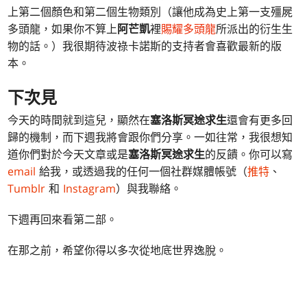
上第二個顏色和第二個生物類別（讓他成為史上第一支殭屍
多頭龍，如果你不算上
阿芒凱
裡
賜耀多頭龍
所派出的衍生生
物的話。）我很期待波祿卡諾斯的支持者會喜歡最新的版
本。
下次見
今天的時間就到這兒，顯然在
塞洛斯冥途求生
還會有更多回
歸的機制，而下週我將會跟你們分享。一如往常，我很想知
道你們對於今天文章或是
塞洛斯冥途求生
的反饋。你可以寫
email
給我，或透過我的任何一個社群媒體帳號（
推特
、
Tumblr
和
Instagram
）與我聯絡。
下週再回來看第二部。
在那之前，希望你得以多次從地底世界逸脫。