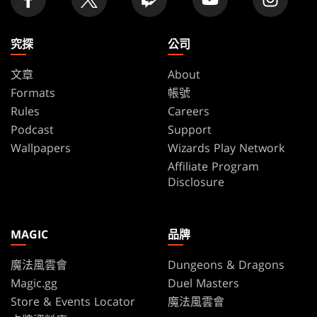
究探
公司
文章
About
Formats
帳號
Rules
Careers
Podcast
Support
Wallpapers
Wizards Play Network
Affiliate Program
Disclosure
MAGIC
品牌
魔法風雲會
Dungeons & Dragons
Magic.gg
Duel Masters
Store & Events Locator
魔法風雲會