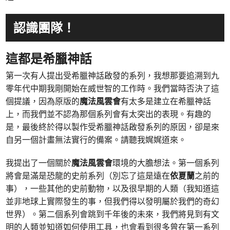
認識團隊！
這都是希臘神話
第一次有人提出受希臘神話啟發的系列，我想那要追溯到九
零年代中期我剛開始在威世智的工作時。我們當時否決了這
個提議，因為原版的
魔法風雲會
有太多是建立在希臘神話
上，而我們並不認為那個系列會有太突出的表現。有趣的
是，最後終於得以製作受希臘神話啟發系列的原因，卻是來
自另一個計畫無法實行的備案。請聽我娓娓道來。
我提出了一個關於
魔法風雲會
環境的大膽想法。第一個系列
將會是滿是恐龍的史前系列（別忘了這是遠在
依夏蘭
之前的
事），一些其他的史前動物，以及很早期的人類（我知道這
並非地球上實際發生的事，但我們得以發明屬於我們的奇幻
世界）。第二個系列會跳到千年後的未來，我們將見到有文
明的人類並知道如何使用工具，也會看到很多曾在第一系列