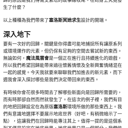
歸的原因是我們得幫艾紫培的故事線收尾。在她身上究竟發
生了什麼？
以上種種為我們帶來了
塞洛斯冥途求生
設計的開端。
深入地下
要有一次好的回歸，關鍵是你得盡可能地捕捉所有讓原系列
或環境運作的元素，但仍保有足夠的空間去嘗試新的東西。
無論如何，
魔法風雲會
是一個正在進行且持續進化的遊戲，
所以我們希望回歸能帶來過往懷舊情懷及全新興奮情緒混在
一起的感覺。今天我就要來聊聊我們加進去的新元素，而下
週我會深入探討哪些是我們決定帶回來的東西。
有時候你會花很多時間去了解哪些新面向是回歸所需要的，
而有時那卻自然而然就發生了。在這次的例子裡，我們有目
的地把回歸設定在為原版
塞洛斯
環境所做的那些東西上。我
們有意識地選擇不要展示地底世界（好吧，有稍微暗示了一
點），這讓我們在回歸時能專注其上。值得一提的是這個系