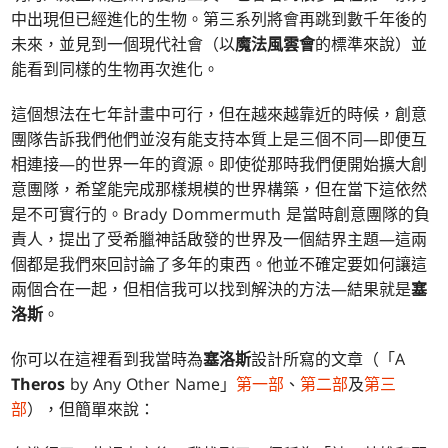
中出現但已經進化的生物。第三系列將會再跳到數千年後的
未來，並見到一個現代社會（以
魔法風雲會
的標準來說）並
能看到同樣的生物再次進化。
這個想法在七年計畫中可行，但在越來越靠近的時候，創意
團隊告訴我們他們並沒有能支持本質上是三個不同—即便互
相連接—的世界一年的資源。即使從那時我們便開始擴大創
意團隊，希望能完成那樣規模的世界構築，但在當下這依然
是不可實行的。Brady Dommermuth 是當時創意團隊的負
責人，提出了受希臘神話啟發的世界及一個結界主題—這兩
個都是我們來回討論了多年的東西。他並不確定要如何讓這
兩個合在一起，但相信我可以找到解決的方法—結果就是
塞
洛斯
。
你可以在這裡看到我當時為
塞洛斯
設計所寫的文章（「A
Theros
by Any Other Name」
第一部
、
第二部
及
第三
部
），但簡單來說：