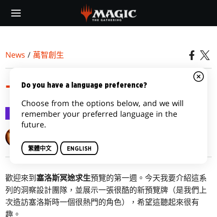
Skip
to
main
content
News
/
萬智創生
一窺冥途之門，第一部
Do you have a language preference?
Choose from the options below, and we will
萬智創生
2020-01-02
remember your preferred language in the
future.
Mark Rosewater
繁體中文
ENGLISH
歡迎來到
塞洛斯冥途求生
預覽的第一週。今天我要介紹這系
列的洞察設計團隊，並展示一張很酷的新預覽牌（是我們上
次造訪塞洛斯時一個很熱門的角色），希望這聽起來很有
趣。