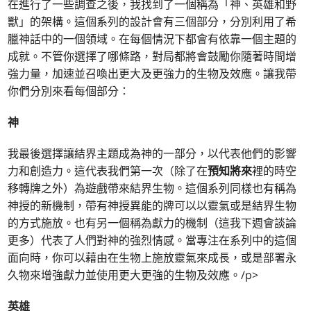
在進行了一些調查之後，我找到了一個稱為「神、英雄和野
獸」的架構。這個系列的設計會有三個部分，分別利用了希
臘神話中的一個領域。在每個情況下都會有依靠一個主題的
成就。不管你選擇了哪條路，對局都將會鼓勵你隨著時間增
強力量，加速並召喚出更大及更強力的生物及效應。讓我帶
你們分別來看每個部分：
神
我最後選擇讓結界主題成為神的一部分，以代表他們的影響
力和創造力。這代表我們第一次（除了在
預知將來
裡的時空
移轉牌之外）為遊戲帶來結界生物。這個系列同樣也有稱為
神授的新機制，帶有神授異能的牌可以以靈氣或是結界生物
的方式施放。也有另一個稱為獻力的機制（這我下週會談論
更多）代表了人們對神的強烈情感。當專注在系列中的這個
面向時，你可以藉由在生物上施放靈氣來成長，或是部署永
久物來增強獻力並使用更大更強的生物及效應。/p>
英雄