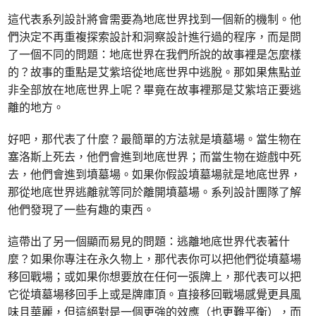
這代表系列設計將會需要為地底世界找到一個新的機制。他
們決定不再重複探索設計和洞察設計進行過的程序，而是問
了一個不同的問題：地底世界在我們所說的故事裡是怎麼樣
的？故事的重點是艾紫培從地底世界中逃脫。那如果焦點並
非全部放在地底世界上呢？畢竟在故事裡那是艾紫培正要逃
離的地方。
好吧，那代表了什麼？最簡單的方法就是墳墓場。當生物在
塞洛斯上死去，他們會進到地底世界；而當生物在遊戲中死
去，他們會進到墳墓場。如果你假設墳墓場就是地底世界，
那從地底世界逃離就等同於離開墳墓場。系列設計團隊了解
他們發現了一些有趣的東西。
這帶出了另一個顯而易見的問題：逃離地底世界代表著什
麼？如果你專注在永久物上，那代表你可以把他們從墳墓場
移回戰場；或如果你想要放在任何一張牌上，那代表可以把
它從墳墓場移回手上或是牌庫頂。直接移回戰場感覺更具風
味且華麗，但這絕對是一個更強的效應（也更難平衡），而