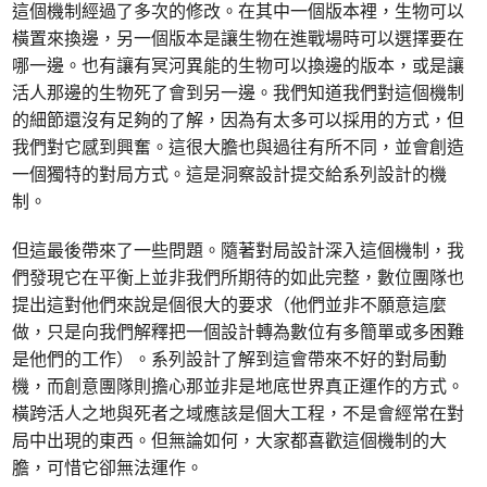
這個機制經過了多次的修改。在其中一個版本裡，生物可以
橫置來換邊，另一個版本是讓生物在進戰場時可以選擇要在
哪一邊。也有讓有冥河異能的生物可以換邊的版本，或是讓
活人那邊的生物死了會到另一邊。我們知道我們對這個機制
的細節還沒有足夠的了解，因為有太多可以採用的方式，但
我們對它感到興奮。這很大膽也與過往有所不同，並會創造
一個獨特的對局方式。這是洞察設計提交給系列設計的機
制。
但這最後帶來了一些問題。隨著對局設計深入這個機制，我
們發現它在平衡上並非我們所期待的如此完整，數位團隊也
提出這對他們來說是個很大的要求（他們並非不願意這麼
做，只是向我們解釋把一個設計轉為數位有多簡單或多困難
是他們的工作）。系列設計了解到這會帶來不好的對局動
機，而創意團隊則擔心那並非是地底世界真正運作的方式。
橫跨活人之地與死者之域應該是個大工程，不是會經常在對
局中出現的東西。但無論如何，大家都喜歡這個機制的大
膽，可惜它卻無法運作。