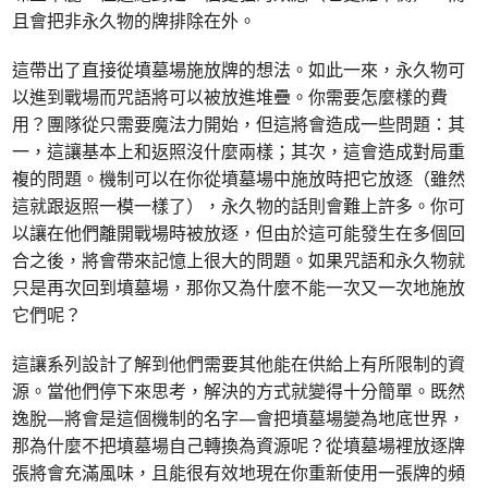
且會把非永久物的牌排除在外。
這帶出了直接從墳墓場施放牌的想法。如此一來，永久物可
以進到戰場而咒語將可以被放進堆疊。你需要怎麼樣的費
用？團隊從只需要魔法力開始，但這將會造成一些問題：其
一，這讓基本上和返照沒什麼兩樣；其次，這會造成對局重
複的問題。機制可以在你從墳墓場中施放時把它放逐（雖然
這就跟返照一模一樣了），永久物的話則會難上許多。你可
以讓在他們離開戰場時被放逐，但由於這可能發生在多個回
合之後，將會帶來記憶上很大的問題。如果咒語和永久物就
只是再次回到墳墓場，那你又為什麼不能一次又一次地施放
它們呢？
這讓系列設計了解到他們需要其他能在供給上有所限制的資
源。當他們停下來思考，解決的方式就變得十分簡單。既然
逸脫—將會是這個機制的名字—會把墳墓場變為地底世界，
那為什麼不把墳墓場自己轉換為資源呢？從墳墓場裡放逐牌
張將會充滿風味，且能很有效地現在你重新使用一張牌的頻