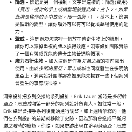
篩選
– 篩選是另一個機制，文字是這樣的：篩選{費用}
（
費用，從你的手上或墳墓場放逐此牌：占卜 2。如果
此牌是從你的手中放逐，抽一張牌。
）。基本上，篩選
是循環的變型，讓你額外可以有可以從墳墓場使用的能
力。
聲威
– 這是
預知未來
裡一個放在傳奇生物上的機制，
讓你可以棄掉重複的牌以換得效應。洞察設計團隊實驗
了一個有聲威異能的傳奇生物普通牌循環。
魔力石衍生物
– 加入這個是作為
兄弟之戰
的提前露出
使用。由於
多明納里亞：眾志成城
也同樣發生在多明納
里亞上，洞察設計團隊認為如果能先揭露一些下個系列
會發生的事應該很酷。
洞察設計把系列交接給系列設計，Erik Lauer 當時是
多明納
里亞：眾志成城
第一部分的系列設計負責人。如往常一般，
Erik 總是會接手系列後開始進行調整。如上週所解釋的，他
們在系列設計的前期就移除了史跡，因為那將會造成平衡
兄
弟之戰
時的麻煩。你瞧，如果史跡出現在
多明納里亞：眾志