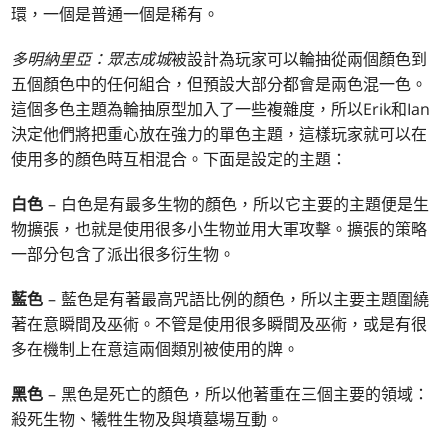
環，一個是普通一個是稀有。
多明納里亞：眾志成城
被設計為玩家可以輪抽從兩個顏色到
五個顏色中的任何組合，但預設大部分都會是兩色混一色。
這個多色主題為輪抽原型加入了一些複雜度，所以Erik和Ian
決定他們將把重心放在強力的單色主題，這樣玩家就可以在
使用多的顏色時互相混合。下面是設定的主題：
白色
– 白色是有最多生物的顏色，所以它主要的主題便是生
物擴張，也就是使用很多小生物並用大軍攻擊。擴張的策略
一部分包含了派出很多衍生物。
藍色
– 藍色是有著最高咒語比例的顏色，所以主要主題圍繞
著在意瞬間及巫術。不管是使用很多瞬間及巫術，或是有很
多在機制上在意這兩個類別被使用的牌。
黑色
– 黑色是死亡的顏色，所以他著重在三個主要的領域：
殺死生物、犧牲生物及與墳墓場互動。