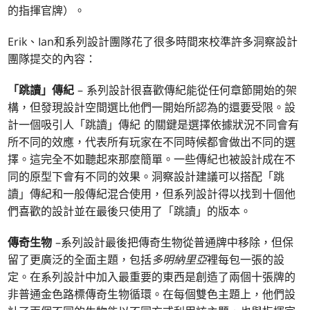
的指揮官牌）。
Erik、Ian和系列設計團隊花了很多時間來校準許多洞察設計
團隊提交的內容：
「跳讀」傳紀
– 系列設計很喜歡傳紀能從任何章節開始的架
構，但發現設計空間選比他們一開始所認為的還要受限。設
計一個吸引人「跳讀」傳紀 的關鍵是選擇依據狀況不同會有
所不同的效應，代表所有玩家在不同時候都會做出不同的選
擇。這完全不如聽起來那麼簡單。一些傳紀也被設計成在不
同的原型下會有不同的效果。洞察設計建議可以搭配「跳
讀」傳紀和一般傳紀混合使用，但系列設計得以找到十個他
們喜歡的設計並在最後只使用了「跳讀」的版本。
傳奇生物
–系列設計最後把傳奇生物從普通牌中移除，但保
留了更廣泛的全面主題，包括
多明納里亞
裡每包一張的設
定。在系列設計中加入最重要的東西是創造了兩個十張牌的
非普通金色路標傳奇生物循環。在每個雙色主題上，他們設