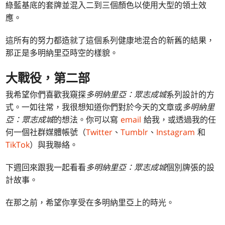
綠藍基底的套牌並混入二到三個顏色以使用大型的領土效
應。
這所有的努力都造就了這個系列健康地混合的新舊的結果，
那正是多明納里亞時空的樣貌。
大戰役，第二部
我希望你們喜歡我窺探
多明納里亞：眾志成城
系列設計的方
式。一如往常，我很想知道你們對於今天的文章或
多明納里
亞：眾志成城
的想法。你可以寫
email
給我，或透過我的任
何一個社群媒體帳號（
Twitter
、
Tumblr
、
Instagram
和
TikTok
）與我聯絡。
下週回來跟我一起看看
多明納里亞：眾志成城
個別牌張的設
計故事。
在那之前，希望你享受在多明納里亞上的時光。