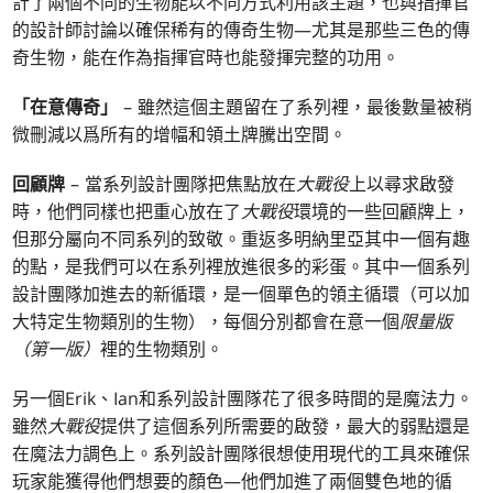
計了兩個不同的生物能以不同方式利用該主題，也與指揮官
的設計師討論以確保稀有的傳奇生物—尤其是那些三色的傳
奇生物，能在作為指揮官時也能發揮完整的功用。
「在意傳奇」
– 雖然這個主題留在了系列裡，最後數量被稍
微刪減以爲所有的增幅和領土牌騰出空間。
回顧牌
– 當系列設計團隊把焦點放在
大戰役
上以尋求啟發
時，他們同樣也把重心放在了
大戰役
環境的一些回顧牌上，
但那分屬向不同系列的致敬。重返多明納里亞其中一個有趣
的點，是我們可以在系列裡放進很多的彩蛋。其中一個系列
設計團隊加進去的新循環，是一個單色的領主循環（可以加
大特定生物類別的生物），每個分別都會在意一個
限量版
（第一版）
裡的生物類別。
另一個Erik、Ian和系列設計團隊花了很多時間的是魔法力。
雖然
大戰役
提供了這個系列所需要的啟發，最大的弱點還是
在魔法力調色上。系列設計團隊很想使用現代的工具來確保
玩家能獲得他們想要的顏色—他們加進了兩個雙色地的循