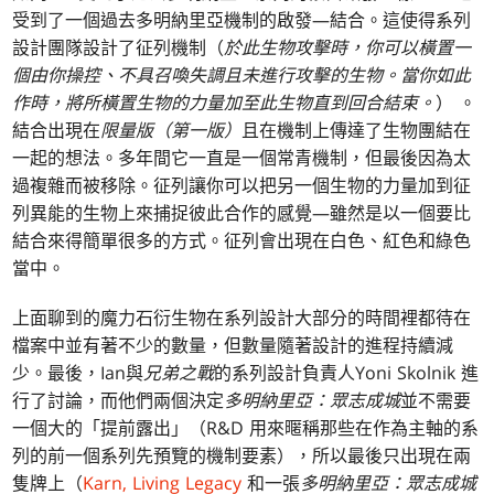
受到了一個過去多明納里亞機制的啟發—結合。這使得系列
設計團隊設計了征列機制（
於此生物攻擊時，你可以橫置一
個由你操控、不具召喚失調且未進行攻擊的生物。當你如此
作時，將所橫置生物的力量加至此生物直到回合結束。
） 。
結合出現在
限量版（第一版）
且在機制上傳達了生物團結在
一起的想法。多年間它一直是一個常青機制，但最後因為太
過複雜而被移除。征列讓你可以把另一個生物的力量加到征
列異能的生物上來捕捉彼此合作的感覺—雖然是以一個要比
結合來得簡單很多的方式。征列會出現在白色、紅色和綠色
當中。
上面聊到的魔力石衍生物在系列設計大部分的時間裡都待在
檔案中並有著不少的數量，但數量隨著設計的進程持續減
少。最後，Ian與
兄弟之戰
的系列設計負責人Yoni Skolnik 進
行了討論，而他們兩個決定
多明納里亞：眾志成城
並不需要
一個大的「提前露出」（R&D 用來暱稱那些在作為主軸的系
列的前一個系列先預覽的機制要素），所以最後只出現在兩
隻牌上（
Karn, Living Legacy
和一張
多明納里亞：眾志成城