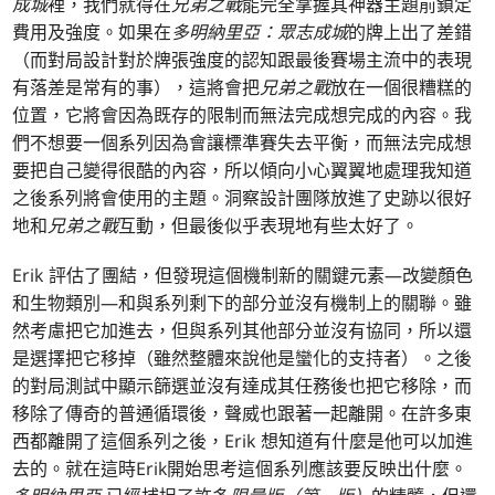
成城
裡，我們就得在
兄弟之戰
能完全掌握其神器主題前鎖定
費用及強度。如果在
多明納里亞：眾志成城
的牌上出了差錯
（而對局設計對於牌張強度的認知跟最後賽場主流中的表現
有落差是常有的事），這將會把
兄弟之戰
放在一個很糟糕的
位置，它將會因為既存的限制而無法完成想完成的內容。我
們不想要一個系列因為會讓標準賽失去平衡，而無法完成想
要把自己變得很酷的內容，所以傾向小心翼翼地處理我知道
之後系列將會使用的主題。洞察設計團隊放進了史跡以很好
地和
兄弟之戰
互動，但最後似乎表現地有些太好了。
Erik 評估了團結，但發現這個機制新的關鍵元素—改變顏色
和生物類別—和與系列剩下的部分並沒有機制上的關聯。雖
然考慮把它加進去，但與系列其他部分並沒有協同，所以還
是選擇把它移掉（雖然整體來說他是蠻化的支持者）。之後
的對局測試中顯示篩選並沒有達成其任務後也把它移除，而
移除了傳奇的普通循環後，聲威也跟著一起離開。在許多東
西都離開了這個系列之後，Erik 想知道有什麼是他可以加進
去的。就在這時Erik開始思考這個系列應該要反映出什麼。