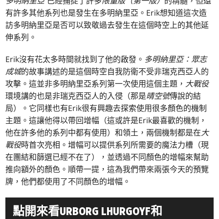
多明納里亞
已經捕捉了許多
限量版（第一版）
的精髓，但還
有許多其他系列也是發生在多明納里亞。Erik想知道這次造
訪多明納里亞是否可以致敬過去發生在這個時空上的其他延
伸系列。
Erik沒有花太多時間就找到了他的啟發。
多明納里亞：眾志
成城
的故事講述的是這個時空自我防衛不受非瑞克西亞人的
攻擊。這並非多明納里亞系列第一次使用這個主題，
大戰役
環境講的也是非瑞克西亞人的入侵（那是
晴空號
傳說的結
局）。它同樣也有Erik很有興趣去探索使用很多顏色的機制
主題。這讓他得以帶回增幅（這或許是Erik最喜歡的機制，
他在許多他的系列中都有使用）和領土，兩個機制都是在
大
戰役
時首次亮相。增幅可以提供系列所需要的魔法力槽（現
在團結和篩選已經不在了），並透過不同顏色的增幅來幫助
推向額外的顏色。順帶一提，這為我們帶來兩張今天的預覽
牌，他們都使用了不同顏色的增幅。
點開來看URBORG LHURGOYF和