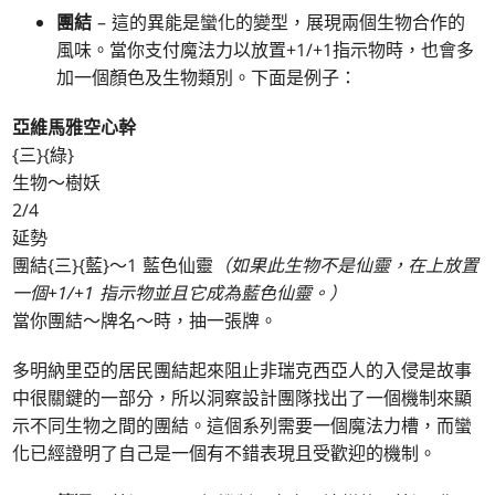
團結
– 這的異能是蠻化的變型，展現兩個生物合作的
風味。當你支付魔法力以放置+1/+1指示物時，也會多
加一個顏色及生物類別。下面是例子：
亞維馬雅空心幹
{三}{綠}
生物～樹妖
2/4
延勢
團結{三}{藍}～1 藍色仙靈
（如果此生物不是仙靈，在上放置
一個+1/+1 指示物並且它成為藍色仙靈。）
當你團結～牌名～時，抽一張牌。
多明納里亞的居民團結起來阻止非瑞克西亞人的入侵是故事
中很關鍵的一部分，所以洞察設計團隊找出了一個機制來顯
示不同生物之間的團結。這個系列需要一個魔法力槽，而蠻
化已經證明了自己是一個有不錯表現且受歡迎的機制。