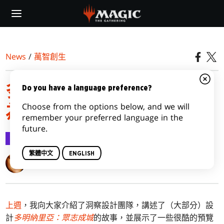
Skip
to
main
content
News
/
萬智創生
多明納里亞：眾志成城即
Do you have a language preference?
Choose from the options below, and we will
為力量，第二部
remember your preferred language in the
future.
萬智創生
2022-08-22
繁體中文
ENGLISH
Mark Rosewater
上週
，我向大家介紹了洞察設計團隊，講述了（大部分）設
計
多明納里亞：眾志成城
的故事，並展示了一些很酷的預覽