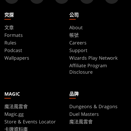
究探
公司
文章
About
Formats
帳號
Rules
Careers
Podcast
Support
Wallpapers
Wizards Play Network
Affiliate Program
Disclosure
MAGIC
品牌
魔法風雲會
Dungeons & Dragons
Magic.gg
Duel Masters
Store & Events Locator
魔法風雲會
卡牌資料庫