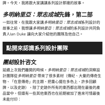
牌。今天，我將跟大家講講系列設計那邊的故事。
多明納里亞：眾志成城
先鋒，第二部
一如往常，在我跟大家講
多明納里亞：眾志成城
系列設計的
故事之前，我想讓
多明納里亞：眾志成城
的系列設計共同負
責人Ian Duke 讓向大家介紹他的團隊及他自己。
點開來認識系列設計團隊
團結
設計咨文
延續上次我們離開的時候，
多明納里亞：眾志成城
的洞察設
計團隊從
多明納里亞
帶來了很多素材（傳紀、大量的傳奇生
物、「在意傳奇」的主題、把重心擺在多色上、許多回顧
牌，以及史跡），除了史跡外所有的東西都出現在最後的產
品當中，但還有一些其他東西也在前期被加了進來可惜最後
未能付印：