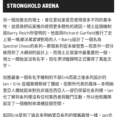
STRONGHOLD ARENA
另一個加進去的領土，會在意玩家是否使用很多不同的基本
地，並提高把玩家推向使用更多顏色的誘因。領土這個機制
是Barry Reich所發明的，他是與Richard Garfield進行了史
上第一場
魔法風雲會
對局的人。Barry設計了一個名為
Spectral Chaos
的系列—那個系列從未被發售—但其中一部分
被用到了
大戰役
的設計上，而領土正是當中最重要的一個。
領土一開始並沒有名字，但在
聚流
復歸時正式獲得了異能文
字。
加進最後一個有名字機制的不是Erik而是之後系列設計的
Ian。Erik 從檔案裡移掉了團結，但那所代表的風味—多明納
里亞人團結起來對抗非瑞克西亞人—卻仍保留在系列裡。Ian
也了解到系列裡沒有任何東西會與戰鬥互動，所以他和團隊
設定了一個機制來填補這個空間。
如同Erik受到了過去多明納里亞系列的懷舊啟發一樣，Ian也