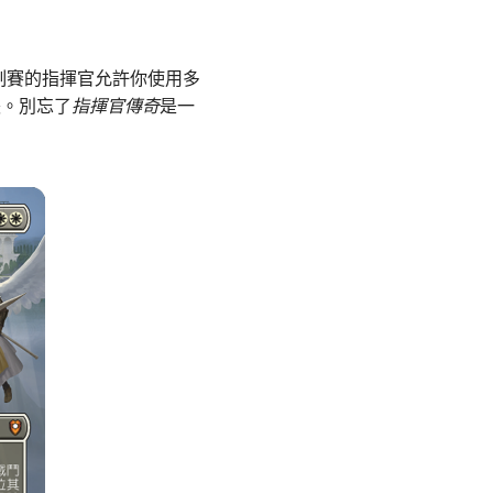
制賽的指揮官允許你使用多
張。別忘了
指揮官傳奇
是一