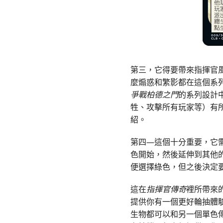
第三，它得要帶來指揮官
麼煽惑和繁影都在這個系
爭戰柏德之門
的系列設計
牲、攻擊所有玩家等）有
紹。
第四—這個十分重要，它
色開始，然後延伸到其他
便選擇綠色，但之後決定
這在
指揮官傳奇
裡所帶來
提供你有一個更好輪抽體
生物都可以和另一個單色