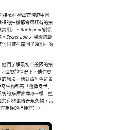
它接著在
指揮官傳奇
中回
戲裡的拍檔都會讓既有的拍
被禁用）。
Battlebond
創造
檔。
Secret Lair x 怪奇物語
以和其他同樣在這個子類別裡的
。他們了解最初不設限的拍
以使用。理想的情況下，他們想
世的想法，能對照角色背景
傳奇生物都有「選擇身世」
最初的
指揮官傳奇
一樣，這
共有85張傳奇永久物，其
以作為你的指揮官）。