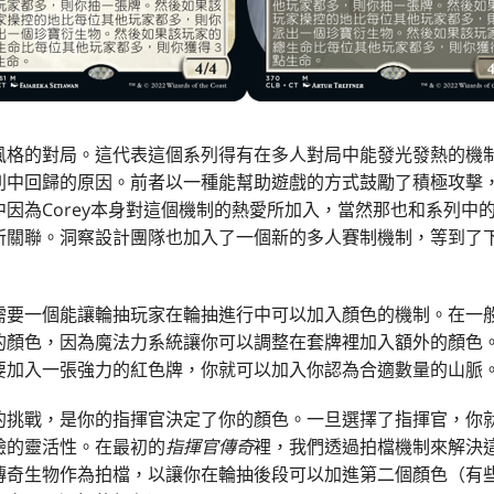
風格的對局。這代表這個系列得有在多人對局中能發光發熱的機
列中回歸的原因。前者以一種能幫助遊戲的方式鼓勵了積極攻擊
中因為Corey本身對這個機制的熱愛所加入，當然那也和系列中
所關聯。洞察設計團隊也加入了一個新的多人賽制機制，等到了
需要一個能讓輪抽玩家在輪抽進行中可以加入顏色的機制。在一
的顏色，因為魔法力系統讓你可以調整在套牌裡加入額外的顏色
要加入一張強力的紅色牌，你就可以加入你認為合適數量的山脈
的挑戰，是你的指揮官決定了你的顏色。一旦選擇了指揮官，你
驗的靈活性。在最初的
指揮官傳奇
裡，我們透過拍檔機制來解決
傳奇生物作為拍檔，以讓你在輪抽後段可以加進第二個顏色（有