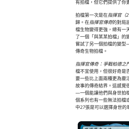
有拍檔，但它們提供了你
拍檔第一次是在
指揮官（2
歸。在
指揮官傳奇
的對局
檔生物變得更強，總有一
了一個「與某某拍檔」的
嘗試了另一個拍檔的變型—f
傳奇生物拍檔。
指揮官傳奇：爭戰柏德之
檔不宜使用，但很好奇是否有
要一些比上面兩種更為靈
故事的傳奇結界。這感覺很
—一個能讓他們與身世拍
個系列也有一些無法拍檔
中27張是可以選擇身世的