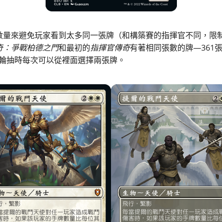
數量來避免玩家看到太多同一張牌（和構築賽的指揮官不同，限
奇：爭戰柏德之門
和最初的
指揮官傳奇
有著相同張數的牌—361
在輪抽時每次可以從裡面選擇兩張牌。