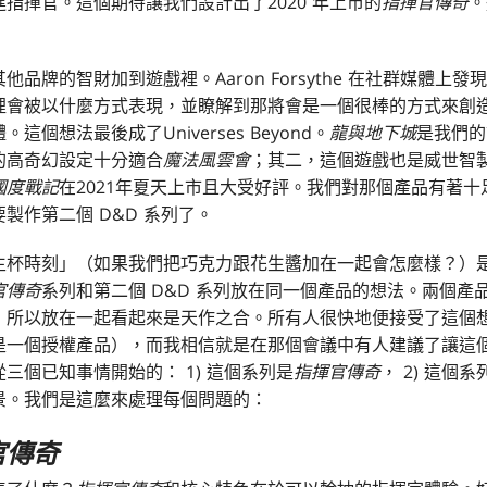
指揮官。這個期待讓我們設計出了2020 年上市的
指揮官傳奇
。
品牌的智財加到遊戲裡。Aaron Forsythe 在社群媒體上
裡會被以什麼方式表現，並瞭解到那將會是一個很棒的方式來創
個想法最後成了Universes Beyond。
龍與地下城
是我們的
的高奇幻設定十分適合
魔法風雲會
；其二，這個遊戲也是威世智
國度戰記
在2021年夏天上市且大受好評。我們對那個產品有著
製作第二個 D&D 系列了。
生杯時刻」（如果我們把巧克力跟花生醬加在一起會怎麼樣？）
官傳奇
系列和第二個 D&D 系列放在同一個產品的想法。兩個產
，所以放在一起看起來是天作之合。所有人很快地便接受了這個想
是一個授權產品），而我相信就是在那個會議中有人建議了讓這
三個已知事情開始的： 1) 這個系列是
指揮官傳奇
， 2) 這個系
景。我們是這麼來處理每個問題的：
官傳奇