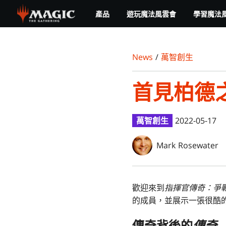
Skip
產品
遊玩魔法風雲會
學習魔法
to
main
content
News
/
萬智創生
首見柏德
萬智創生
2022-05-17
Mark Rosewater
歡迎來到
指揮官傳奇：爭
的成員，並展示一張很酷