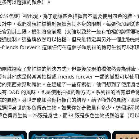
更多可以選擇的顏色）。
016年版）
裡出現，為了能讓四色指揮官不需要使用四色的牌。
設計中，我們發現拍檔機制顯然有其本身的限制。每張你加到遊
天會到其上限，機制將會崩壞（太強以致於一些有拍檔的牌需要
變通機制。這些牌依然可以拍檔，但只能特定與另外一個生物拍
riends forever。這讓任何在這個子類別裡的傳奇生物可
門
團隊探索了非拍檔的解決方式，但最後發現拍檔依然最為健康
其他像是與某某拍檔或 friends forever 一類的變型可
活的東西來幫助輪抽。在經過了一些探索後，他們想到了使用身
有 D&D 的風味，也是使用拍檔的新方式。系列裡的所有單色
檔的異能。身世是能加強你指揮官的結界，給予額外的異能。和
或選擇身世的多色傳奇生物。如果你好奇數量有多少，這個系列裡
單色傳奇生物，25張是身世，而33 張是多色生物或鵬洛客（可