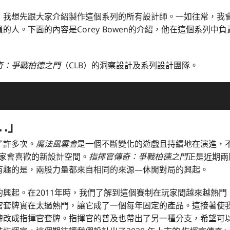
，我想先跟大家介紹製作這個系列的所有設計師。一如往常，我
的人。下面的內容是Corey Bowen的介紹，他在這個系列中
奇：爭戰柏德之門
（CLB）的洞察設計及系列設計團隊。
. .
」
了許多次。
魔法風雲會
是一個不斷變化的遊戲且持續地在演進，
玩家會喜歡的新設計空間。
指揮官傳奇：爭戰柏德之門
正是近期兩
有趣的是，兩股力量都來自相同的來源—休閒對局的興起。
興起。在2011年時，我們了解到這個賽制在玩家間越來越熱
官套牌實在太過熱門，讓它成了一個每年固定的產品。這接著使
牌改成指揮官套牌。指揮官的普及也帶出了另一種分支，希望可