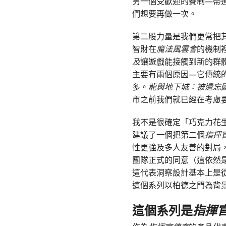
另一個受歡迎的賽制—帶進
們想要再做一次。
第二股力量是我們更常把其他
智財在
魔法風雲會
的機制
及
讓遊戲能接觸到新的群體。這
主要有兩個原因—它傳統
多。
龍與地下城：被遺忘
市之前我們就已經在考慮要
我不是很確定「巧克力花
建議了一個把第二個
指揮
性更強及多人友善的對局
團隊正式的同意（這依然
這代表洞察設計基本上是從
這個系列以柏德之門為背
這個系列是
指揮