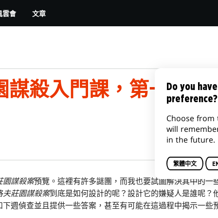
文章
風雲會
園謀殺入門課，第一部
Do you have
preference?
Choose from 
will remembe
in the future.
繁體中文
E
莊園謀殺案
預覽。這裡有許多謎團，而我也要試圖解決其中的一
洛夫莊園謀殺案
到底是如何設計的呢？設計它的嫌疑人是誰呢？
和下週偵查並且提供一些答案，甚至有可能在這過程中揭示一些