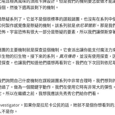
比喻且極具風味的頂底卡牌設計。但是我們的機制要怎麼做才能
兩個，然後下週再談剩下的機制。
過懸疑系列了。它並不是個很標準的謀殺謎團，也沒有在系列中
如何製作感覺像是懸疑的機制。該系列就是
依尼翠闇影
。那是我
恐怖。宇宙恐怖有很大一部分是懸疑的要素，所以我們讓傑斯穿
謎團的主要機制就是探查這個機制。它會派出讓你能支付魔法力
非生物的衍生物。接下來的系列，
異月傳奇
，並沒有使用探查，
愛探查，也讓我們知道他們還想再看到它。我們在下次回到依尼
我們詢問自己什麼機制在謀殺謎團系列中非常合理時，我們想到
動過了。做為一個關鍵字動作，我們在使用它時有非常大的彈性
它。所以在繼續之前，我想我應該先秀秀它們給你們看。
 Investigator。如果你是拉尼卡公民的話，她就不是個你想
人不是你。