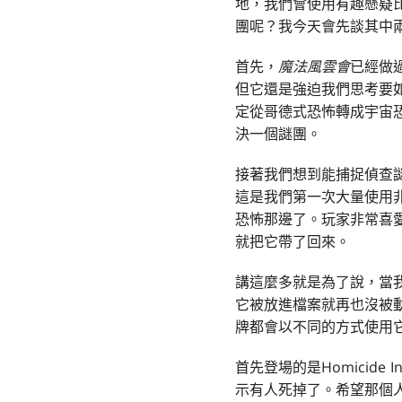
地，我們會使用有趣懸疑
團呢？我今天會先談其中
首先，
魔法風雲會
已經做
但它還是強迫我們思考要
定從哥德式恐怖轉成宇宙
決一個謎團。
接著我們想到能捕捉偵查
這是我們第一次大量使用
恐怖那邊了。玩家非常喜
就把它帶了回來。
講這麼多就是為了說，當
它被放進檔案就再也沒被
牌都會以不同的方式使用
首先登場的是Homicide
示有人死掉了。希望那個