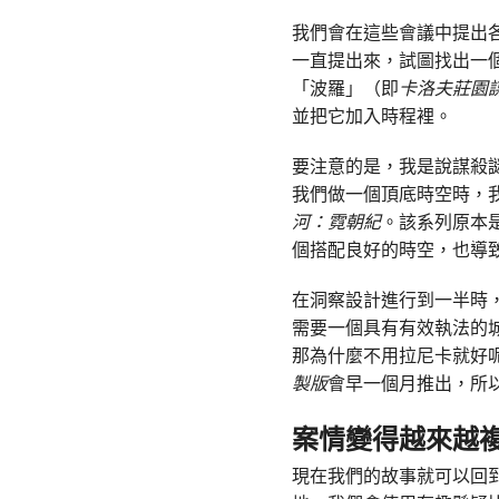
我們會在這些會議中提出
一直提出來，試圖找出一
「波羅」（即
卡洛夫莊園
並把它加入時程裡。
要注意的是，我是說謀殺
我們做一個頂底時空時，
河：霓朝紀
。該系列原本
個搭配良好的時空，也導
在洞察設計進行到一半時
需要一個具有有效執法的
那為什麼不用拉尼卡就好
製版
會早一個月推出，所
案情變得越來越
現在我們的故事就可以回