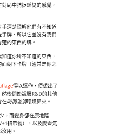
在對局中捕捉懸疑的感覺，
對手清楚理解他們有不知道
些手牌，所以它並沒有我們
清楚的東西的牌。
我知道你所不知道的東西，
的面朝下卡牌（通常是你之
flage
得以運作，便想出了
）然後開始說服R&D的其他
會在
時間漩渦
環境歸來。
不少，而變身卻在原地踏
/+1指示物），以及變靈氣
都沒用。