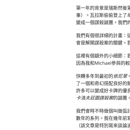
第一年的背景是瑞斯然後
事）。瓦拉斯偷偷登上了
變成一個謀殺謎團。我們
我們有個很詳細的計畫：
會是解開謀殺案的關鍵。
這裡有個額外的小細節：
因為我和Michael參
快轉多年到最初的
依尼翠
了一個和奇幻搭配良好的
許多可以變成好卡牌的優
卡洛夫莊園謀殺案
的謎團
我們會時不時做個叫做弧
數年的系列。我在幾年前
（該文章是特別寫來談論