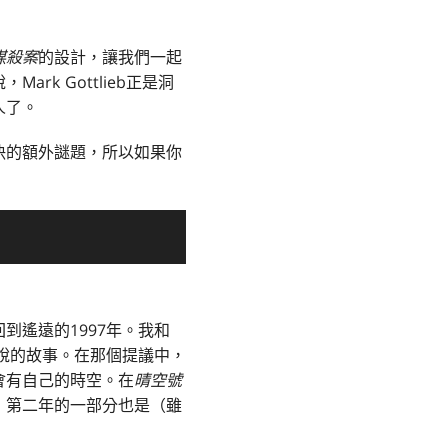
謀殺案
的設計，讓我們一起
，Mark Gottlieb正是洞
人了。
決的額外謎題，所以如果你
遙遠的1997年。我和
說的故事。在那個提議中，
會有自己的時空。在
晴空號
，第二年的一部分也是（雖