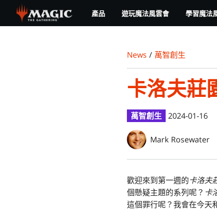
Skip
產品
遊玩魔法風雲會
學習魔法
to
main
content
News
/
萬智創生
卡洛夫莊
萬智創生
2024-01-16
Mark Rosewater
歡迎來到第一週的
卡洛夫
個懸疑主題的系列呢？
卡
這個罪行呢？我會在今天