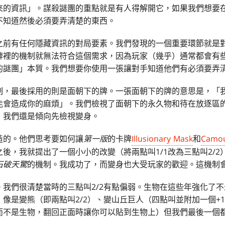
來的資訊」。謀殺謎團的重點就是有人得解開它，如果我們想要
不知道然後必須要弄清楚的東西。
之前有任何隱藏資訊的對局要素。我們發現的一個重要環節就是
牌裡的機制就無法符合這個需求，因為玩家（幾乎）通常都會有
的謎團」本質。我們想要你使用一張讓對手知道他們有必須要弄
制，最後採用的則是面朝下的牌。一張面朝下的牌的意思是，「
能會造成你的麻煩」。我們檢視了面朝下的永久物和待在放逐區
，我們還是傾向先檢視變身。
造的。他們思考要如何讓
第一版
的卡牌
Illusionary Mask
和
Camou
後，我就提出了一個小小的改變（將兩點叫1/1改為三點叫2/2
石破天驚
的機制。我成功了，而變身也大受玩家的歡迎。這機制
。我們很清楚當時的三點叫2/2有點偏弱。生物在這些年強化了
像是變熊（即兩點叫2/2）、變山丘巨人（四點叫並附加一個+1
而不是生物，翻回正面時讓你可以貼到生物上）但我們最後一個