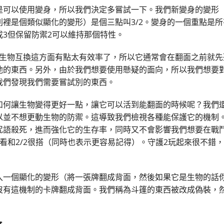
是可以使用變身，所以我們決定多嘗試一下。我們新變身的變形
列裡是個類似顯化的變形）是個三點叫3/2。變身的一個重點是
3但保留防禦2可以維持那個特性。
及和生物互換這方面有點太有效率了，所以它通常會在翻面之前就
他的東西。另外，由於我們想要使用懸疑的面向，所以我們想要
我們發現我們需要嘗試別的東西。
如何讓生物變得更好一點，讓它可以活到能翻面的時候呢？我們
以並不想更動生物的防禦。這導致我們檢視各種能保護它的機制
咒語殺死，進而強化它的生存率，同時又不會影響我們想要在戰
看和2/2很搭（同時也表示更容易記得）。守護2玩起來很不錯
入一個顯化的變形（將一張牌翻成背面，然後如果它是生物的話
沒有這機制的卡牌翻成背面。我們稱為斗篷的東西被改成偽裝，