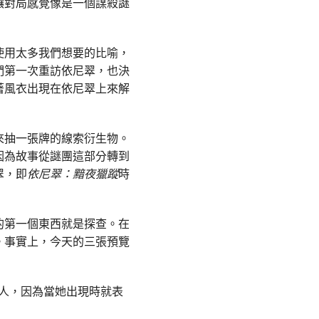
讓對局感覺像是一個謀殺謎
使用太多我們想要的比喻，
們第一次重訪依尼翠，也決
著風衣出現在依尼翠上來解
來抽一張牌的線索衍生物。
因為故事從謎團這部分轉到
翠，即
依尼翠：黯夜獵蹤
時
的第一個東西就是探查。在
。事實上，今天的三張預覽
看到的人，因為當她出現時就表