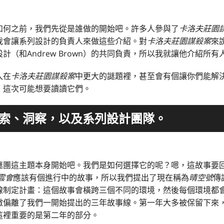
如何之前，我們先從是誰做的開始吧。許多人參與了
卡洛夫莊園
我會讓系列設計的負責人來做這些介紹。對
卡洛夫莊園謀殺案
來說
（和Andrew Brown）的共同負責，所以我就讓他介紹所有
入在
卡洛夫莊園謀殺案
中更大的謎題裡，甚至會有個讓你們能解
，這次可能想要讀讀它們。
索、洞察，以及系列設計團隊。
團這主題本身開始吧。我們是如何選擇它的呢？嗯，這故事要回到
雲會
應該有個進行中的故事，所以我們提出了現在稱為
晴空號
傳
線制定計畫：這個故事會橫跨三個不同的環境，然後每個環境都
微偏離了我們一開始提出的三年故事線。第一年大多被保留下來
這裡重要的是第二年的部分。