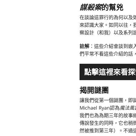
謀殺案
的幫兇
在談論這罪行的為何以及
來認識大家。如同以往，
察設計（和我）以及系列設計
註解
：這些介紹會談到嵌
們平常不看這些介紹的話
點擊這裡來看探
揭開謎團
讓我們從第一個謎團，即謎
Michael Ryan認為
魔法風
我們也為為期三年的故事
傳說發生的同時，它也稍
然被推到第三年）。不過