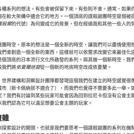
各種系列的想法。有些會被保留下來，有些則不會。通常，如果
個在較大架構中適合它的地方。一個頂底的謀殺謎團時空是個被
謀殺案
的代號）為何變成它的背景，但在經過我和其他一些人的
謎團時空。原本的想法是一個全新的時空，讓我們可以盡情使用
我們會創造一個全新的東西，這樣就可以依需求改變它來最佳化
是個頂底的日本流行文化所啟發的系列。與其做一個新時空，我
致我們將
依夏蘭迷窟
從一個新的地底時空改成依夏蘭。
，世界建構和洞察設計團隊都發現這個我們在建立的時空感覺很
城市（新卡佩納就不適合了），而我們也覺得不需要多此一舉。
呢？我們有討論到某些玩家可能會因為回到拉尼卡但沒有公會主
以我們認為它可以滿足想要公會主題的玩家。
複雜
到探索設計的開頭，也就是我們要思考一個謀殺謎團的系列在機