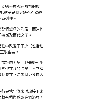
回到過去述說
克撒傳
的故
到的酷點子是將史塔克的謀殺
個系列裡。
出整個城堡的佈局，而這也
瓦拉斯取而代之了。
過程中改變了不少（包括也
一直很重要。
底設計的力量。我最後列出
謎團也在我的清單上。它有
（我會在下週談到更多嵌入
進行異地會議來討論接下來
面就有稍微透露這個過程。