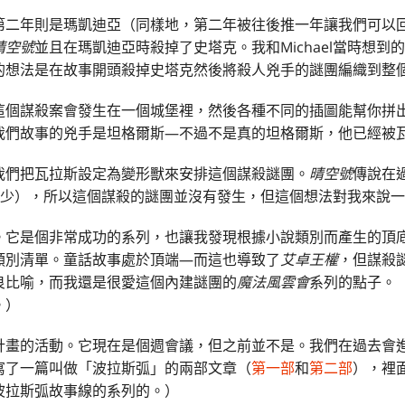
第二年則是瑪凱迪亞（同樣地，第二年被往後推一年讓我們可以
晴空號
並且在瑪凱迪亞時殺掉了史塔克。我和Michael當時想
的想法是在故事開頭殺掉史塔克然後將殺人兇手的謎團編織到整
這個謀殺案會發生在一個城堡裡，然後各種不同的插圖能幫你拼
我們故事的兇手是坦格爾斯—不過不是真的坦格爾斯，他已經被
我們把瓦拉斯設定為變形獸來安排這個謀殺謎團。
晴空號
傳說在
與的較少），所以這個謀殺的謎團並沒有發生，但這個想法對我來說
。它是個非常成功的系列，也讓我發現根據小說類別而產生的頂
類別清單。童話故事處於頂端—而這也導致了
艾卓王權
，但謀殺
良比喻，而我還是很愛這個內建謎團的
魔法風雲會
系列的點子。
。）
計畫的活動。它現在是個週會議，但之前並不是。我們在過去會
寫了一篇叫做「波拉斯弧」的兩部文章（
第一部
和
第二部
），裡
波拉斯弧故事線的系列的。）