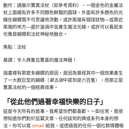
動作：請展示驚異法杖（如參考資料），一個金色的金屬法
杖上面綴有許多不同顏色鮮豔的圓球，外面有許多顏色的光
線在蝴蝶間不可思議地流動。或許尾端有個球狀物—或靠近
尾端的地方—處於漩渦中並產生魔法光線。或許可以看起來
也像是蝴蝶和法杖神秘地融合。
焦點：法杖
基調：令人興奮且驚喜的魔法神器！
插畫裡有那麼多蝴蝶的原因，是因為曾經其中一個效果產生
了一大群巨型的蝴蝶（
第五版
中提到是六百隻），而那正是
驚異法杖的一個經典效果。
「從此他們過著幸福快樂的日子」
這是今天所有的故事，我希望你們都喜歡。一如往常，我很
想知道你們對於這篇文章、任何談到的牌或系列本身的想
法。你可以寫
email
給我，或透過我的任何一個社群媒體帳