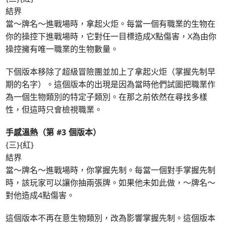
結界
當～牌名～進戰場時，拿起火炬。每當一個有職業的生物在
你的操控下進戰場時，它對任一目標造成X點傷害，X為由你
操控擁有唯一職業的生物數量。
下個版本移除了超級冒險團並加上了拿起火炬（掌握先制早
期的名字）。這個版本的出現是因為當時他們試圖把職業作
為一個生物類別的特定子類別。在那之前依然在尋找多樣
性，但這時只會檢視職業。
手感溫熱（第 #3 個版本）
{三}{紅}
結界
當～牌名～進戰場時，你掌握先制。每當一個對手掌握先制
時，該玩家可以讓你抽兩張牌。如果他未如此做，～牌名～
對他造成4點傷害。
這個版本不再在意生物類別，改為影響掌握先制。這個版本