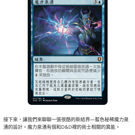
接下來，讓我們來聊聊一張很酷的新結界—藍色秘稀魔力泉
湧的設計。魔力泉湧有個和D&D裡的術士相關的異能。