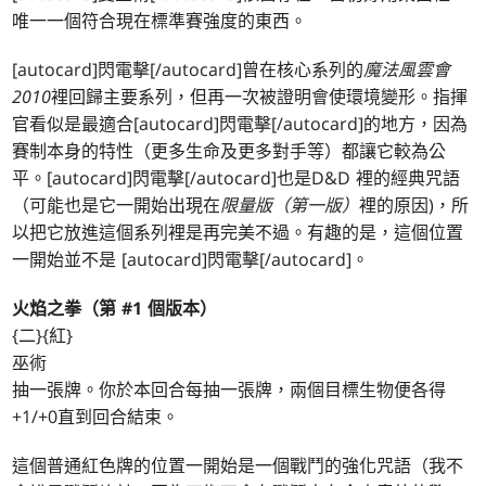
唯一一個符合現在標準賽強度的東西。
[autocard]閃電擊[/autocard]曾在核心系列的
魔法風雲會
2010
裡回歸主要系列，但再一次被證明會使環境變形。指揮
官看似是最適合[autocard]閃電擊[/autocard]的地方，因為
賽制本身的特性（更多生命及更多對手等）都讓它較為公
平。[autocard]閃電擊[/autocard]也是D&D 裡的經典咒語
（可能也是它一開始出現在
限量版（第一版）
裡的原因)，所
以把它放進這個系列裡是再完美不過。有趣的是，這個位置
一開始並不是 [autocard]閃電擊[/autocard]。
火焰之拳（第 #1 個版本）
{二}{紅}
巫術
抽一張牌。你於本回合每抽一張牌，兩個目標生物便各得
+1/+0直到回合結束。
這個普通紅色牌的位置一開始是一個戰鬥的強化咒語（我不