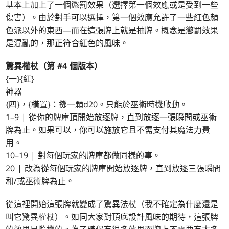
基本上加上了一個懲罰效果（選擇第一個效應或是受到一些
傷害）。由於對手可以選擇，第一個效應允許了一些紅色顏
色派以外的東西—而在這張牌上就是抽牌。概念是懲罰效果
是混亂的，那正符合紅色的風味。
驚異權杖（第 #4 個版本）
{一}{紅}
神器
{四}，{橫置}：擲一顆d20。只能於巫術時機啟動。
1–9 | 從你的牌庫頂開始放逐牌，直到放逐一張瞬間或巫術
牌為止。如果可以，你可以施放它且不需支付其魔法力費
用。
10–19 | 對每個玩家的牌庫都做同樣的事。
20 | 改為從每個玩家的牌庫開始放逐牌，直到放逐三張瞬間
和/或巫術牌為止。
從這裡開始這張牌就變成了驚異法杖（我不確定為什麼還是
叫它驚異權杖）。如同大家對頂底設計風味的期待，這張牌