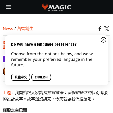
Skip
to
main
content
News
/
萬智創生
踏入柏德之門，第二部
Do you have a language preference?
Choose from the options below, and we will
萬智創生
2022-05-30
remember your preferred language in the
future.
Mark Rosewater
繁體中文
ENGLISH
上週
，我開始跟大家講
指揮官傳奇：爭戰柏德之門
個別牌張
的設計故事。故事還沒講完，今天就讓我們繼續吧。
謀殺之主巴爾