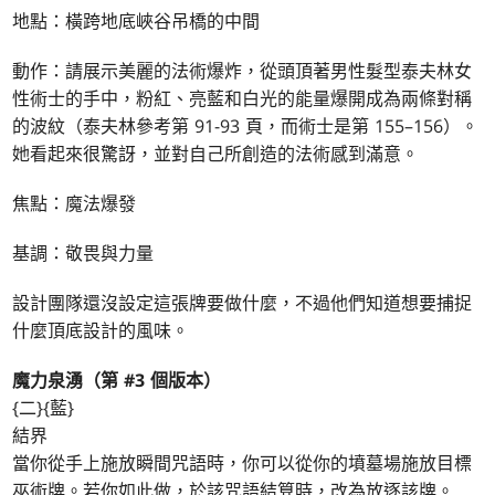
地點：橫跨地底峽谷吊橋的中間
動作：請展示美麗的法術爆炸，從頭頂著男性髮型泰夫林女
性術士的手中，粉紅、亮藍和白光的能量爆開成為兩條對稱
的波紋（泰夫林參考第 91-93 頁，而術士是第 155–156）。
她看起來很驚訝，並對自己所創造的法術感到滿意。
焦點：魔法爆發
基調：敬畏與力量
設計團隊還沒設定這張牌要做什麼，不過他們知道想要捕捉
什麼頂底設計的風味。
魔力泉湧（第 #3 個版本）
{二}{藍}
結界
當你從手上施放瞬間咒語時，你可以從你的墳墓場施放目標
巫術牌。若你如此做，於該咒語結算時，改為放逐該牌。