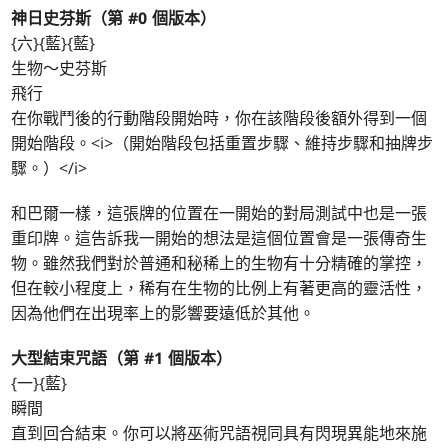
神日史芬斯（第 #0 個版本）
{六}{藍}{藍}
生物～史芬斯
飛行
在你戰鬥後的行動階段開始時，你在該階段後額外得到一個
開始階段。<i>（開始階段包括重置步驟、維持步驟和抽牌步
驟。）</i>
和巴爾一樣，這張牌的位置在一開始的對局測試中也是一張
重印牌。這告訴我一開始的想法是這個位置會是一張傳奇生
物。雖然我們對於普通和秘稀上的生物有十分精確的掌控，
但在較小程度上，稀有在生物的比例上有著更高的靈活性，
因為他們在出現率上的影響要遠低於其他。
大型結束咒語（第 #1 個版本）
{一}{藍}
瞬間
直到回合結束。你可以將巫術咒語視同具有閃現異能地來施