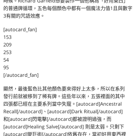
時候。Richard Garfield想要製作一個他稱為「好用東西」
的普通牌循環，五色每個顏色中都有一個魔法力值1且與數字
3有關的咒語效應。
[autocard_fan]
153
209
253
54
95
[/autocard_fan]
顯然，最後藍色比其他顏色要來得好上太多，所以在系列
發行前就被移到了稀有牌。這些年以來，五張裡面的其中
四張都已經在主要系列當中失寵。[autocard]Ancestral
Recall[/autocard]、[autocard]Dark Ritual[/autocard]
和[autocard]閃電擊[/autocard]都被證明過強，而
[autocard]Healing Salve[/autocard] 則是太弱。只剩下
[autocard]變巨術[/autocard]依舊存在，當初好用東西裡