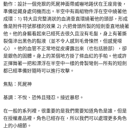
動作：設計一個兇狠的死屍神面帶威嚇地踡伏在王座背後，
準備從藏身處伺機而出。半空中有兩組物件浮在空中繞著他
成環：1) 特大且完整滴狀的血滴垂直環繞著他的頭部，形成
像是附件符號那樣的效果 2) 六把骨頭所製的短劍垂直地繞著
他。他的身軀看起來已經死去很久且沒有毛髮，身上有著撕
裂傷滲出黑色的黏液（並不令人感到毛骨悚然，但感覺噁
心）。他的血管不正常地從皮膚露出來（也包括臉部），卻
是銀色的固體。身上的某個地方掛了條血紅的手帕。他或許
正揮舞著一把和漂浮在半空中一樣的骨製彎劍—所有的短劍
都已經準備好隨時可以進行攻擊。
焦點：死屍神
基調：不悅、恐怖且殘忍。接近暴怒。
在一般的系列裡，很重要的是我們需要知道角色是誰，但是
在授權產品裡，角色已經存在，所以我們可以處理更多角色
上的小細節。