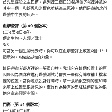
首先是謀殺之主巴爾，系列裡三個已知
龍與地下城
裡神祇的
其中一個，和班恩和米爾寇並稱為三死神。他們是
柏德之門
遊戲中主要的反派。
血辮奎許（第 #0 個版本）
{二}{黑}{紅}{綠}
傳奇生物～人類／戰士
3/3
每當另一個生物死去時，你可以在血辮奎許上放置X個+1/+1
指示物，X為該生物的力量。
這是
阿拉若斷片
裡的一張重印牌。我想它在這個位置上的原
因是因為團隊在進行遊戲測試時需要一些稀有牌來補上檔案
裡的位置。當你還沒設計好牌時，拿一張類似空間的重印牌
來填上位置是很常見的。奎許作為稀有的黑紅綠傳奇生物很
適合拿來預留空間。
門衛（第 #1 個版本）
{一}{黑}{紅}{綠}