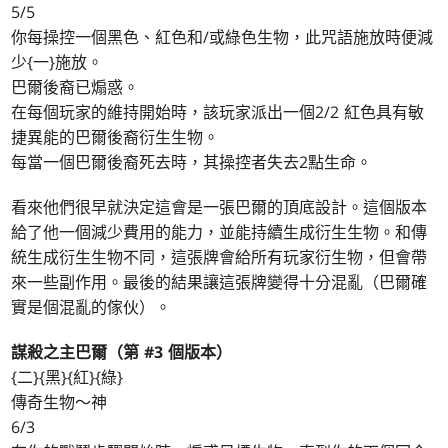
5/5
你每操控一個黑色、紅色和/或綠色生物，此咒語施放時便減
少{一}施放。
巴爾後裔已煽惑。
在每個玩家的維持開始時，該玩家派出一個2/2 紅色具有敏
捷異能的巴爾後裔衍生生物。
每當一個巴爾後裔死去時，其操控者失去2點生命。
看來他們很早就決定這會是一張巴爾的頂底設計。這個版本
給了他一個減少費用的能力，並能持續生成衍生生物。和傳
統生成衍生生物不同，這張牌會給所有玩家衍生物，但會帶
來一些副作用。最後的結果讓這張牌變得十分混亂（巴爾確
實是個混亂的傢伙）。
謀殺之主巴爾（第 #3 個版本）
{二}{黑}{紅}{綠}
傳奇生物～神
6/3