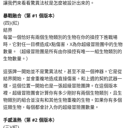
讓我們來看看驚異法杖是怎麼被設計出來的。
暴戰融合（第 #1 個版本）
{四}{紅}
結界
每當一個恰好有兩個生物類別的生物在你的操控下進戰場
時，它對任一目標造成X點傷害，X為你超級冒險團中的生物
數量。（超級冒險團是所有由你操控有唯一一組生物類別的
生物數量。）
這張牌一開始並不是驚異法杖，甚至不是一個神器。它是從
結界開始，並會重複地造成直接傷害。和上週的契約武器一
樣，這個位置一開始也是一張超級冒險團牌。在這個版本
裡，超級冒險團會計算你有多少剛好有兩個生物類別，且生
物類別的組合並沒有和其他生物重複的生物。如果你有多個
這類生物，每個都會計入你的超級冒險團數量。
手感溫熱（第 #2 個版本）
{三}{紅}