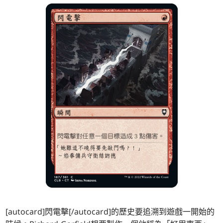
[autocard]閃電擊[/autocard]的歷史要追溯到遊戲一開始的