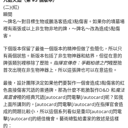
咒語火焰（第 #5 個版本）
{二}{紅}
瞬間
～牌名～對目標生物或鵬洛客造成3點傷害。如果你的墳墓場
裡有兩張或以上非生物非地的牌，～牌名～改為造成5點傷
害。
下個版本保留了最後一個版本的精神但做了些簡化，所以只
有兩個狀態。新版本包括了非生物神器和結界，但從在意的
牌張類別裡移除了歷險。
指揮官傳奇：爭戰柏德之門
裡歷險
首次出現在非生物神器上，所以這張牌也可以在意這些。
最後，設計團隊決定如果他們要製作一個會造成3點傷害的紅
色直接傷害咒語的普通牌，那為什麼不乾脆製作D&D 和
魔法
風雲會
裡的經典咒語[autocard]閃電擊[/autocard]呢？如我
上面所講到的，[autocard]閃電擊[/autocard]在指揮官會造
成的問題比較小，所以這個系列看似是重印[autocard]閃電
擊[/autocard]的絕佳機會。藝術總監給畫家的敘述是這樣
的：