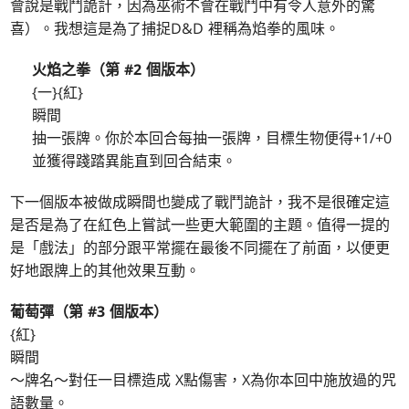
會說是戰鬥詭計，因為巫術不會在戰鬥中有令人意外的驚
喜）。我想這是為了捕捉D&D 裡稱為焰拳的風味。
火焰之拳（第 #2 個版本）
{一}{紅}
瞬間
抽一張牌。你於本回合每抽一張牌，目標生物便得+1/+0
並獲得踐踏異能直到回合結束。
下一個版本被做成瞬間也變成了戰鬥詭計，我不是很確定這
是否是為了在紅色上嘗試一些更大範圍的主題。值得一提的
是「戲法」的部分跟平常擺在最後不同擺在了前面，以便更
好地跟牌上的其他效果互動。
葡萄彈（第 #3 個版本）
{紅}
瞬間
～牌名～對任一目標造成 X點傷害，X為你本回中施放過的咒
語數量。