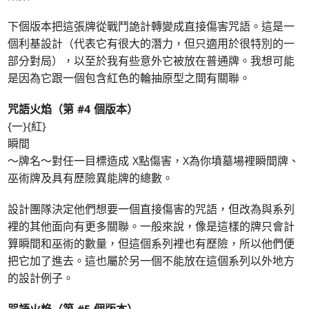
下個版本把這張牌從戰鬥詭計轉變成直接傷害咒語。這是一
個利基設計（代表它有很大的潛力，但只適用於很特別的一
部分對局），以至於我有些意外它被放在普通牌。我想可能
是因為它跟一個包含紅色的輪抽原型之間有關聯。
咒語火焰（第 #4 個版本）
{一}{紅}
瞬間
～牌名～對任一目標造成 X點傷害，X為你墳墓場裡瞬間牌、
巫術牌及具有歷險異能牌的總數。
設計團隊決定他們想要一個直接傷害的咒語，但改為與系列
裡的其他面向有更多關聯。一般來說，像是這樣的牌只會計
算瞬間和巫術的數量，但這個系列裡也有歷險，所以他們便
把它加了進去。這也屬於另一個不能放在這個系列以外地方
的設計例子。