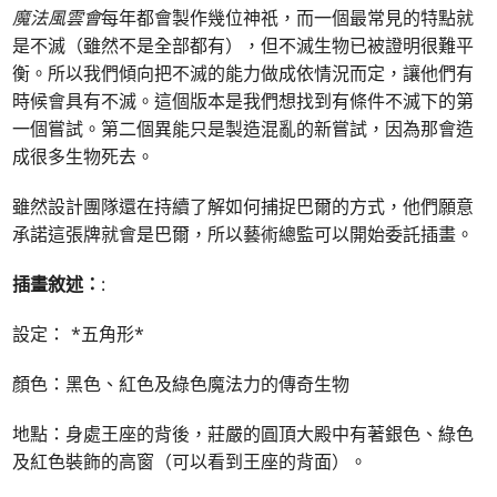
魔法風雲會
每年都會製作幾位神祇，而一個最常見的特點就
是不滅（雖然不是全部都有），但不滅生物已被證明很難平
衡。所以我們傾向把不滅的能力做成依情況而定，讓他們有
時候會具有不滅。這個版本是我們想找到有條件不滅下的第
一個嘗試。第二個異能只是製造混亂的新嘗試，因為那會造
成很多生物死去。
雖然設計團隊還在持續了解如何捕捉巴爾的方式，他們願意
承諾這張牌就會是巴爾，所以藝術總監可以開始委託插畫。
插畫敘述：
:
設定： *五角形*
顏色：黑色、紅色及綠色魔法力的傳奇生物
地點：身處王座的背後，莊嚴的圓頂大殿中有著銀色、綠色
及紅色裝飾的高窗（可以看到王座的背面）。