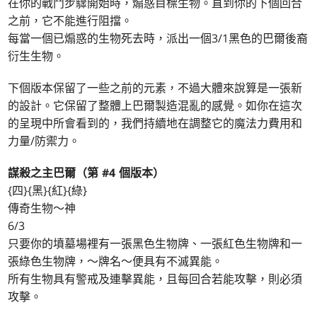
在你的戰鬥步驟開始時，煽惑目標生物。直到你的下個回合
之前，它不能進行阻擋。
每當一個已煽惑的生物死去時，派出一個3/1黑色的巴爾後裔
衍生生物。
下個版本保留了一些之前的元素，不過大體來說算是一張新
的設計。它保留了整體上巴爾製造混亂的感覺。如你在這次
的呈現中所會看到的，我們持續地在調整它的魔法力費用和
力量/防禦力。
謀殺之主巴爾（第 #4 個版本）
{四}{黑}{紅}{綠}
傳奇生物～神
6/3
只要你的墳墓場裡有一張黑色生物牌、一張紅色生物牌和一
張綠色生物牌，～牌名～便具有不滅異能。
所有生物具有警戒及連擊異能，且每回合若能攻擊，則必須
攻擊。