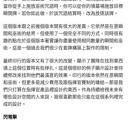
當你從手上施放巫術咒語時，你可以從你的墳墓場施放目標
瞬間牌。若你如此做，於該咒語結算時，改為放逐該牌。
這個版本跟之前幾個版本間有很大的差異。它依然是在意瞬
間和巫術的結界，但使用了一個完全不同的方式。同時很有
趣的點在於這個版本著實讓你盡量使用相同數量的瞬間和巫
術，這是一個過去我們很少在套牌構築上製作的限制。
最終印行的版本又有了很大的改變，顯示了團隊在找到東西
填上這個位置時有些掙扎。這是個很好的例子顯示設計會持
續修改來找到他們最滿意的效果。印行的版本依然在意瞬間
和巫術，但更多是減少費用及跟指揮官賽制的連結—那是我
們只打算在指揮官產品裡設計的東西。作為持續檢視未來有
哪些設計空間的人來說，我很喜歡那些只能在這個系列裡完
成的設計。
閃電擊