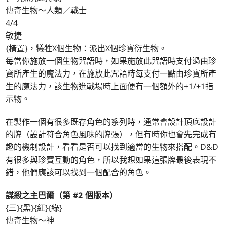
傳奇生物～人類／戰士
4/4
敏捷
{橫置}，犧牲X個生物：派出X個珍寶衍生物。
每當你施放一個生物咒語時，如果施放此咒語時支付過由珍
寶所產生的魔法力，在施放此咒語時每支付一點由珍寶所產
生的魔法力，該生物進戰場時上面便有一個額外的+1/+1指
示物。
在製作一個有很多既存角色的系列時，通常會設計頂底設計
的牌（設計符合角色風味的牌張），但有時你也會先完成有
趣的機制設計，看看是否可以找到適當的生物來搭配。D&D
有很多與珍寶互動的角色，所以我想如果這張牌最後表現不
錯，他們應該可以找到一個配合的角色。
謀殺之主巴爾（第 #2 個版本）
{三}{黑}{紅}{綠}
傳奇生物～神