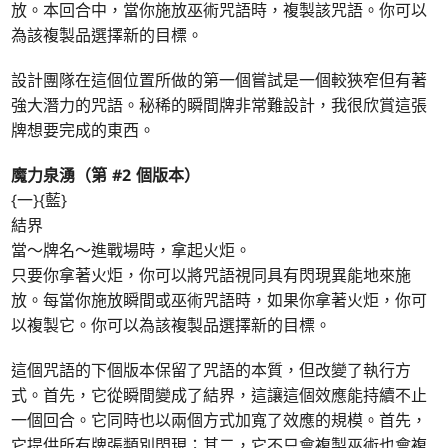
放。本回合中，當你施放巫術咒語時，複製該咒語。你可以
為該複製品選擇新的目標。
設計團隊在這個位置所做的第一個嘗試是一個較狹窄但有著
強大潛力的咒語。秘稀的瞬間牌非常難設計，我很欣賞這張
牌想要完成的東西。
魔力泉湧（第 #2 個版本）
{一}{藍}
結界
當～牌名～進戰場時，拿起火炬。
只要你拿著火炬，你可以將咒語視同具有閃現異能地來施
放。每當你施放瞬間或巫術咒語時，如果你拿著火炬，你可
以複製它。你可以為該複製品選擇新的目標。
這個咒語的下個版本保留了咒語的本質，但改變了執行方
式。首先，它從瞬間變成了結界，這讓這個效應能持續不止
一個回合。它同時也以兩個方式加寬了效應的規模。首先，
它提供所有牌張類別閃現；其二，它不只會複製巫術也會複