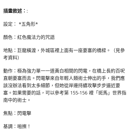
插畫敘述：
:
設定： *五角形*
顏色：紅色魔法力的咒語
地點：巨龍橫渡，外城區裡上面有一座要塞的橋樑。（見參
考資料）
動作：極為強力單一一道黃白相間的閃電，在橋上長約百呎
直朝要塞而去。閃電擊來自年輕人類術士伸出的手，我們應
該沒辦法看到太多細節，但她從岸邊持續攻擊步步逼近要
塞。如果需要的話，可以參考第 155-156 裡「斑馬」世界指
南中的術士。
焦點：閃電擊
基調：啪擦！