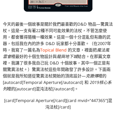
今天的最後一個故事是關於我們最喜歡的D&D 物品—驚異法
杖。這是一支有著22種不同可能效果的法杖，不管怎麼使
用，都會獲得隨機一種效果。這是一個十分混亂但有趣的武
器，包括我在內的許多 D&D 玩家都十分喜歡。（在2007年
時，我寫了一篇名為
Topical Blend
的文章，裡面把
魔法風
雲會
裡最好的十個生物設計與
龍與地下城
結合。在那篇文章
裡，我講了很多我自己玩 D&D 十個故事，其中一個正是有
關驚異法杖。）驚異法杖這些年間啟發了許多設計。下面兩
個就是我所知道從驚異法杖開始的頂底設計—
克撒傳
裡的
[autocard]Temporal Aperture[/autocard] 和
2019核心系
列
裡的[autocard]混沌法杖[/autocard]。
[card]Temporal Aperture[/card][card mvid="447365"]混
沌法杖[/card]