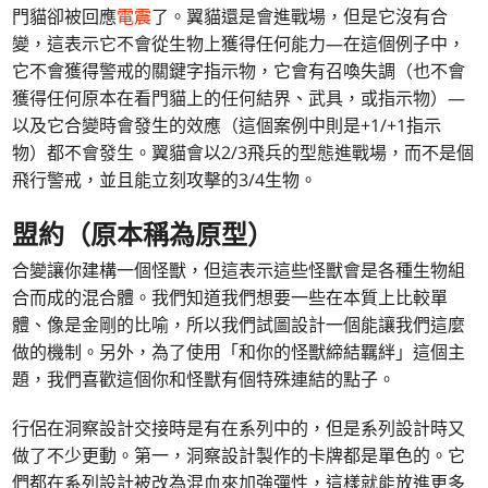
門貓卻被回應
電震
了。翼貓還是會進戰場，但是它沒有合
變，這表示它不會從生物上獲得任何能力—在這個例子中，
它不會獲得警戒的關鍵字指示物，它會有召喚失調（也不會
獲得任何原本在看門貓上的任何結界、武具，或指示物）—
以及它合變時會發生的效應（這個案例中則是+1/+1指示
物）都不會發生。翼貓會以2/3飛兵的型態進戰場，而不是個
飛行警戒，並且能立刻攻擊的3/4生物。
盟約（原本稱為原型）
合變讓你建構一個怪獸，但這表示這些怪獸會是各種生物組
合而成的混合體。我們知道我們想要一些在本質上比較單
體、像是金剛的比喻，所以我們試圖設計一個能讓我們這麼
做的機制。另外，為了使用「和你的怪獸締結羈絆」這個主
題，我們喜歡這個你和怪獸有個特殊連結的點子。
行侶在洞察設計交接時是有在系列中的，但是系列設計時又
做了不少更動。第一，洞察設計製作的卡牌都是單色的。它
們都在系列設計被改為混血來加強彈性，這樣就能放進更多