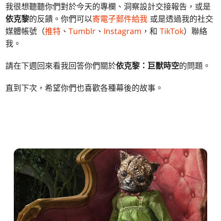
我很想聽聽你們對於今天的專欄、洞察設計交接報告，或是
依克黎
的反饋。你們可以
寄電子郵件給我
或是透過我的社交
媒體帳號（
推特
、
Tumblr
、
Instagram
，和
TikTok
）聯絡
我。
請在下週回來看我回答你們關於
依克黎：巨獸時空
的問題。
直到下次，希望你們也喜歡各種幕後的故事。