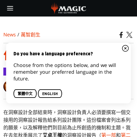
Skip
to
main
content
News
/
萬智創生
依克黎洞察設計報告
Do you have a language preference?
Choose from the options below, and we will
萬智創生
2020-05-04
remember your preferred language in the
future.
Mark Rosewater
繁體中文
ENGLISH
在洞察設計全部結束時，洞察設計負責人必須要撰寫一個交
接用的洞察設計報告給系列設計團隊。這份檔案會列出系列
的願景，以及解釋他們到目前為止所創造的機制和主題。我
在去年秋季展示了
艾卓王權
的洞察設計報告（
第一部
和
第二