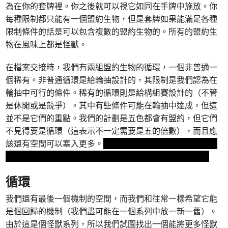
為在你的套牌裡。你之後就可以視它如同在手牌中施放。你
每種限制都只能有一個盟約生物，但是套牌如果能滿足各種
限制條件的話是可以包含複數的盟約生物的。所有的盟約生
物在風味上都是怪獸。
在檔案交接時，我們有兩組盟約生物的循環，一個非普通一
個稀有。非普通循環是給輪抽設計的，其限制是我們認為在
輪抽中可行的條件。稀有的循環則是給構組賽設計的（不管
是休閒或是競爭）。其中有些條件可能在輪抽中達成，但這
並不是它們的重點。我們的計劃是五色都會有盟約，但它們
不見得要是循環（這表示不一定需要是五的倍數），而且應
該還有空間可以塞入更多。
編輯註：我們移除這段了。你們
不能看，還不能。你們很快就會知道了，但現在還不行。
循環
我們還有最後一個機制的空間，而我們和往常一樣希望它能
是個回歸的機制（我們盡可能在一個系列中放一新一舊）。
由於這是個怪獸系列，所以我們試圖找出一個能將更多怪獸