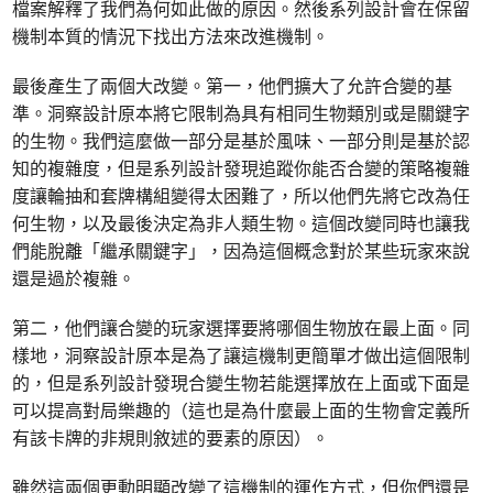
檔案解釋了我們為何如此做的原因。然後系列設計會在保留
機制本質的情況下找出方法來改進機制。
最後產生了兩個大改變。第一，他們擴大了允許合變的基
準。洞察設計原本將它限制為具有相同生物類別或是關鍵字
的生物。我們這麼做一部分是基於風味、一部分則是基於認
知的複雜度，但是系列設計發現追蹤你能否合變的策略複雜
度讓輪抽和套牌構組變得太困難了，所以他們先將它改為任
何生物，以及最後決定為非人類生物。這個改變同時也讓我
們能脫離「繼承關鍵字」，因為這個概念對於某些玩家來說
還是過於複雜。
第二，他們讓合變的玩家選擇要將哪個生物放在最上面。同
樣地，洞察設計原本是為了讓這機制更簡單才做出這個限制
的，但是系列設計發現合變生物若能選擇放在上面或下面是
可以提高對局樂趣的（這也是為什麼最上面的生物會定義所
有該卡牌的非規則敘述的要素的原因）。
雖然這兩個更動明顯改變了這機制的運作方式，但你們還是