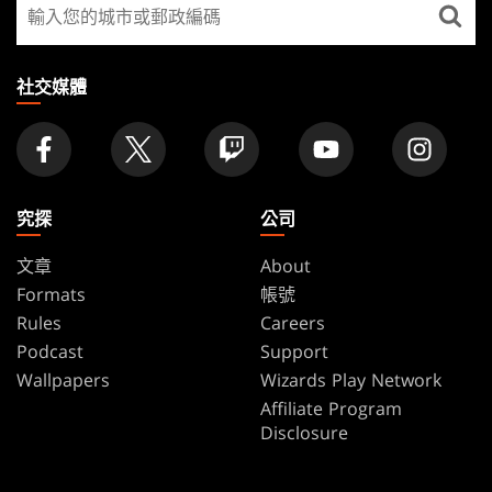
尋
FOOTER
找
店
家
社交媒體
究探
公司
文章
About
Formats
帳號
Rules
Careers
Podcast
Support
Wallpapers
Wizards Play Network
Affiliate Program
Disclosure