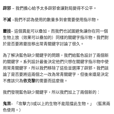
辟邪
– 我們擔心給予太多辟邪會讓對局變得不公平。
不滅
–我們不認為使用的數量多到會需要使用指示物。
靈技
– 這個異能可以疊加，而我們也試圖避免讓你在同一個
生物上放（效果可以疊加的）同樣的關鍵字指示物。我們對
於是否要將靈技移出常青關鍵字討論了很久。
為了解決藍色缺少關鍵字的問題，我們給藍色設計了兩個新
的關鍵字。系列設計最後決定他們只想在關鍵字指示物中使
用常青關鍵字，所以我們移除了這些並選擇了辟邪。我們談
論了是否要將這兩個之一改為常青關鍵字，但後來還是決定
不應該只為
依克黎
的需要而這麼做。
我們發現藍色缺少關鍵字，所以我們加上了兩個新的：
鬼祟
– 「攻擊力3或以上的生物不能阻擋此生物。」（藍黑兩
色使用。）