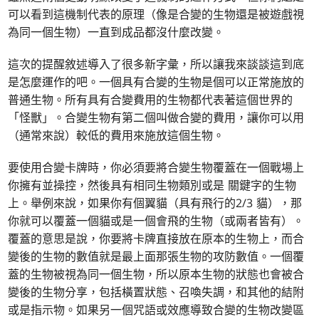
可以看到這機制代表的原理（像是合變的生物還是被遊戲視
為同一個生物）一直到成品都沒什麼改變。
這次的提醒敘述導入了很多新字彙，所以讓我來談談這到底
是怎麼運作的吧。一個具有合變的生物是個可以正常施放的
普通生物。所有具有合變費用的生物都代表著這個世界的
「怪獸」。合變生物有第二個叫做合變的費用，讓你可以用
（通常來說）較低的費用來施放這個生物。
要使用合變卡牌時，你必須要將合變生物覆蓋在一個戰場上
你擁有並操控，然後具有相同生物類別或是 關鍵字的生物
上。舉例來說，如果你有個翼貓（具有飛行的2/3 貓），那
你就可以覆蓋一個貓或是一個會飛的生物（或兩者皆有）。
覆蓋的意思是說，你要將卡牌直接放在原本的生物上，而合
變後的生物的數值就是最上面那張生物的攻防數值。一個覆
蓋的生物被視為同一個生物，所以原本生物的狀態也會被合
變後的生物分享，包括橫置狀態、召喚失調，和其他的結附
或是指示物。如果另一個咒語或效應導致合變的生物改變區