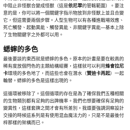
中阻止非怪獸合變成怪獸（這是
依尼翠
的管轄範圍）。要注
意的是，你可以將一個關鍵字指示物放到非怪獸上並且合變
它，但這需要兩個步驟。人型生物可以有各種進戰場效應、
死亡觸發、起動異能、觸發異能、非關鍵字異能—基本上除
了生物關鍵字之外都可以用。
蟋蟀的多色
最後要談的東西就是蟋蟀的多色。原本的計畫是要在較高的
稀有度放個閂色的主題給構組賽，這樣就可以利用
烽會拉尼
卡
環境的多色地了，而這些也會在潛水（
贊迪卡再起
）一起
輪替。蟋蟀的多色是這樣出現的。
這循環被移除了。這個循環的存在是為了確保我們五種相關
的生物類別都有足夠的出牌機率。我們也想要確保有足夠的
變異性，這樣套牌之間才會有所差別。我還要強調洞察設計
交接的時候這系列是有使用混血魔法力的，只是不是最後付
梓那樣的架構而已。