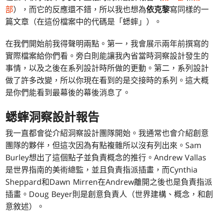
部
），而它的反應還不錯，所以我也想為
依克黎
寫同樣的一
篇文章（在這份檔案中的代碼是「蟋蟀」）。
在我們開始前我得聲明兩點。第一，我會展示兩年前撰寫的
實際檔案給你們看。旁白則能讓我內省當時洞察設計發生的
事情，以及之後在系列設計時所做的更動。第二，系列設計
做了許多改變，所以你現在看到的是交接時的系列。這大概
是你們能看到最幕後的幕後消息了。
蟋蟀洞察設計報告
我一直都會從介紹洞察設計團隊開始。我通常也會介紹創意
團隊的夥伴，但這次因為有點複雜所以沒有列出來。Sam
Burley想出了這個點子並負責概念的推行。Andrew Vallas
是世界指南的美術總監，並且負責指派插畫，而Cynthia
Sheppard和Dawn Mirren在Andrew離開之後也是負責指派
插畫。Doug Beyer則是創意負責人（世界建構、概念，和創
意敘述）。