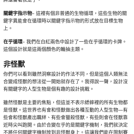
關鍵字指示物
– 這裡有個非普通的生物循環，這些生物的關
鍵字異能會在循環時以關鍵字指示物的形式放在目標生物
上。
在乎循環
– 我們在白紅兩色中設計了一些在乎循環的卡牌。
這個設計就是這兩個顏色的輪抽主題。
非怪獸
你們可以看到雖然洞察設計的作法不同，但是這個人類無法
合變成怪獸的想法從一開始就存在了。我得說一聲，設計沒
有關鍵字的人型生物是個有趣的設計挑戰。
雖然怪獸是主要的焦點，但這並不表示蟋蟀裡的所有生物都
是怪獸。這世界也有會和怪獸做出各種互動的人型生物—有
些會和怪獸產出羈絆、有些會獵殺怪獸，有些則會在怪獸靠
近時尖叫跑開。由於合變在乎的是關鍵字機制，我們就決定
不將任何關鍵字機制放到非怪獸身上。這讓我們能在限制賽