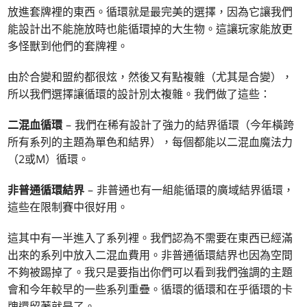
放進套牌裡的東西。循環就是最完美的選擇，因為它讓我們
能設計出不能施放時也能循環掉的大生物。這讓玩家能放更
多怪獸到他們的套牌裡。
由於合變和盟約都很炫，然後又有點複雜（尤其是合變），
所以我們選擇讓循環的設計別太複雜。我們做了這些：
二混血循環
– 我們在稀有設計了強力的結界循環（今年橫跨
所有系列的主題為單色和結界），每個都能以二混血魔法力
（2或M）循環。
非普通循環結界
– 非普通也有一組能循環的廣域結界循環，
這些在限制賽中很好用。
這其中有一半進入了系列裡。我們認為不需要在東西已經滿
出來的系列中放入二混血費用。非普通循環結界也因為空間
不夠被踢掉了。我只是要指出你們可以看到我們強調的主題
會和今年較早的一些系列重疊。循環的循環和在乎循環的卡
牌還留著就是了。