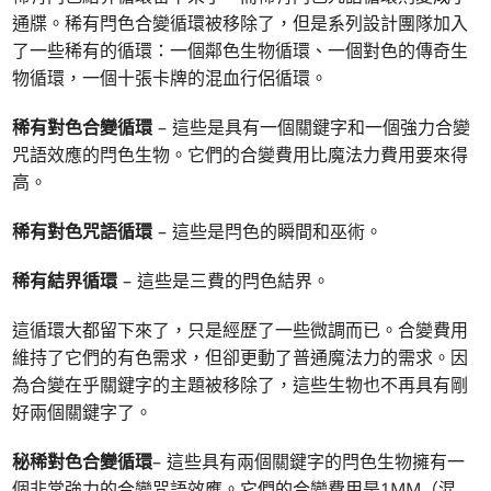
通牒。稀有閂色合變循環被移除了，但是系列設計團隊加入
了一些稀有的循環：一個鄰色生物循環、一個對色的傳奇生
物循環，一個十張卡牌的混血行侶循環。
稀有對色合變循環
– 這些是具有一個關鍵字和一個強力合變
咒語效應的閂色生物。它們的合變費用比魔法力費用要來得
高。
稀有對色咒語循環
– 這些是閂色的瞬間和巫術。
稀有結界循環
– 這些是三費的閂色結界。
這循環大都留下來了，只是經歷了一些微調而已。合變費用
維持了它們的有色需求，但卻更動了普通魔法力的需求。因
為合變在乎關鍵字的主題被移除了，這些生物也不再具有剛
好兩個關鍵字了。
秘稀對色合變循環
– 這些具有兩個關鍵字的閂色生物擁有一
個非常強力的合變咒語效應。它們的合變費用是1MM（混