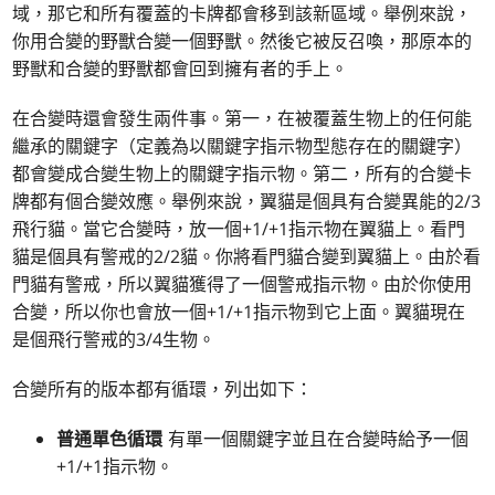
域，那它和所有覆蓋的卡牌都會移到該新區域。舉例來說，
你用合變的野獸合變一個野獸。然後它被反召喚，那原本的
野獸和合變的野獸都會回到擁有者的手上。
在合變時還會發生兩件事。第一，在被覆蓋生物上的任何能
繼承的關鍵字（定義為以關鍵字指示物型態存在的關鍵字）
都會變成合變生物上的關鍵字指示物。第二，所有的合變卡
牌都有個合變效應。舉例來說，翼貓是個具有合變異能的2/3
飛行貓。當它合變時，放一個+1/+1指示物在翼貓上。看門
貓是個具有警戒的2/2貓。你將看門貓合變到翼貓上。由於看
門貓有警戒，所以翼貓獲得了一個警戒指示物。由於你使用
合變，所以你也會放一個+1/+1指示物到它上面。翼貓現在
是個飛行警戒的3/4生物。
合變所有的版本都有循環，列出如下：
普通單色循環
有單一個關鍵字並且在合變時給予一個
+1/+1指示物。