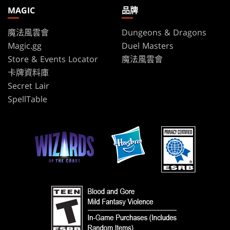
MAGIC
品牌
魔法風雲會
Dungeons & Dragons
Magic.gg
Duel Masters
Store & Events Locator
魔法風雲會
卡牌資料庫
Secret Lair
SpellTable