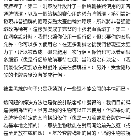
套牌裡了。第二，洞察設計設計了一個給輪抽賽使用的非普
通牌循環，以及一個給構組賽使用的稀有牌循環。系列設計
發現非普通牌的循環有點太歪曲輪抽環境，所以將非普通循
環改為稀有。這樣就變成了完整的十張混血循環了。第三，
在洞察設計時，我們只讓你使用一個行侶，但只要你的套牌
允許，你可以多次使用它。在更多測試之後我們發現這太強
力了，所以被改成一盤只能用一次行侶。你們也可以看到很
多細節（像是行侶施放前要待在哪）當時還沒有決定。（我
們最後決定要放在遊戲外或是在備牌裡。）另外，受金剛啟
發的卡牌最後沒有變成行侶。
被畫黑線的句子只是我談到了一些還不能公開的事情而已。
這問題的解決方法也是從設計駭客松中獲得的，我們目前稱
這機制為盟約。具有盟約的生物可以正常使用，但如果你的
套牌符合特定的套牌構組條件（像是一刀流或是套牌的一半
為基本地之類的），那該生物就能在對局開始前先放逐（或
甚至是放在統帥區）。基於套牌構組的目的，盟約生物被視