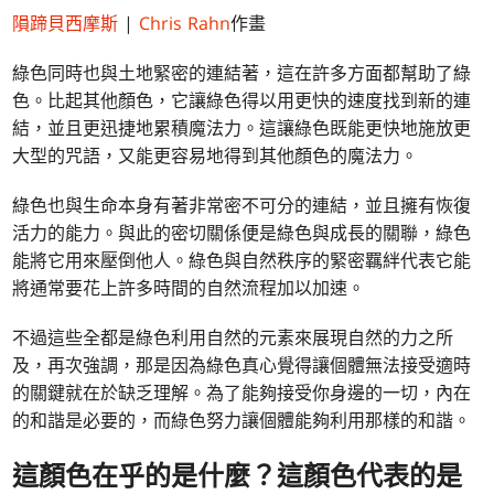
隕蹄貝西摩斯
|
Chris Rahn
作畫
綠色同時也與土地緊密的連結著，這在許多方面都幫助了綠
色。比起其他顏色，它讓綠色得以用更快的速度找到新的連
結，並且更迅捷地累積魔法力。這讓綠色既能更快地施放更
大型的咒語，又能更容易地得到其他顏色的魔法力。
綠色也與生命本身有著非常密不可分的連結，並且擁有恢復
活力的能力。與此的密切關係便是綠色與成長的關聯，綠色
能將它用來壓倒他人。綠色與自然秩序的緊密羈絆代表它能
將通常要花上許多時間的自然流程加以加速。
不過這些全都是綠色利用自然的元素來展現自然的力之所
及，再次強調，那是因為綠色真心覺得讓個體無法接受適時
的關鍵就在於缺乏理解。為了能夠接受你身邊的一切，內在
的和諧是必要的，而綠色努力讓個體能夠利用那樣的和諧。
這顏色在乎的是什麼？這顏色代表的是