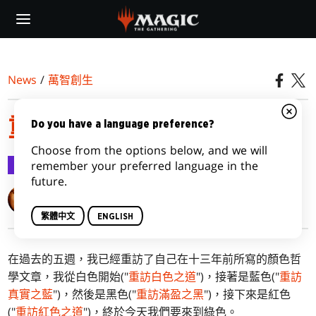
Skip
to
main
content
News
/
萬智創生
重訪綠色之道
Do you have a language preference?
Choose from the options below, and we will
萬智創生
2015-08-10
remember your preferred language in the
future.
Mark Rosewater
繁體中文
ENGLISH
在過去的五週，我已經重訪了自己在十三年前所寫的顏色哲
學文章，我從白色開始("
重訪白色之道
")，接著是藍色("
重訪
真實之藍
")，然後是黑色("
重訪滿盈之黑
")，接下來是紅色
("
重訪紅色之道
")，終於今天我們要來到綠色。