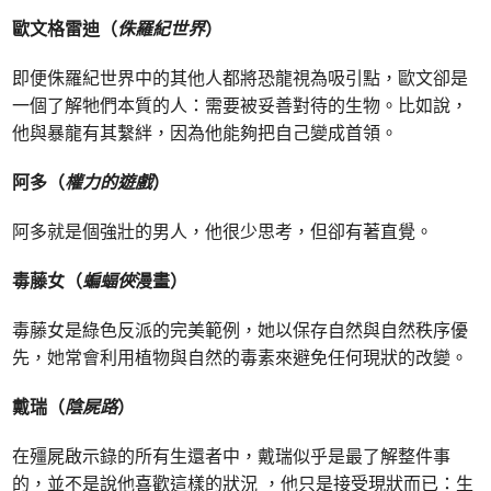
歐文格雷迪（
侏羅紀世界
）
即便侏羅紀世界中的其他人都將恐龍視為吸引點，歐文卻是
一個了解牠們本質的人：需要被妥善對待的生物。比如說，
他與暴龍有其繫絆，因為他能夠把自己變成首領。
阿多（
權力的遊戲
）
阿多就是個強壯的男人，他很少思考，但卻有著直覺。
毒藤女（
蝙蝠俠
漫畫）
毒藤女是綠色反派的完美範例，她以保存自然與自然秩序優
先，她常會利用植物與自然的毒素來避免任何現狀的改變。
戴瑞（
陰屍路
）
在殭屍啟示錄的所有生還者中，戴瑞似乎是最了解整件事
的，並不是說他喜歡這樣的狀況 ，他只是接受現狀而已：生