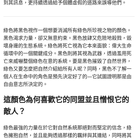
到其訊息，更持續透過給予個體虛假的道路來誤導他們。
綠色將黑色視作一個想要消滅所有綠色所珍視之物的顏色。
黑色渴求力量，卻又無意約束。黑色放肆又危險地殺戮，毀
壞身邊的生態系統。綠色將死亡視為它本來面貌：偉大生命
循環中的一個關鍵成分。黑色則將其視為武器，透過濫用死
亡來威嚇整個綠色在意的系統。要是黑色摧毀了自然世界，
綠色又要怎麼把自然介紹給所有人呢？同時，黑色不了解一
個人在生命中的角色是預先決定好了的—它試圖證明那是由
自由意志所決定的。
這顏色為何喜歡它的同盟並且憎恨它的
敵人？
綠色最強的力量在於它對自然系統那絕對而堅定的信念，綠
色擁抱自然，並且能夠透過那樣的羈絆與其連結，同時將其