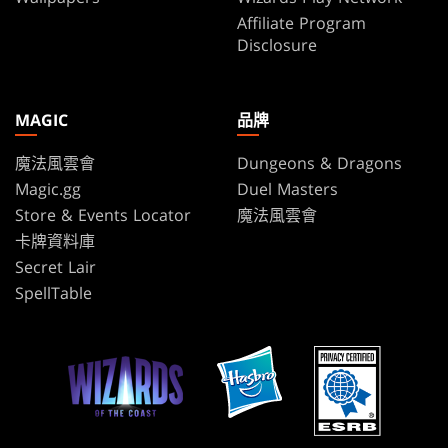
Affiliate Program
Disclosure
MAGIC
品牌
魔法風雲會
Dungeons & Dragons
Magic.gg
Duel Masters
Store & Events Locator
魔法風雲會
卡牌資料庫
Secret Lair
SpellTable