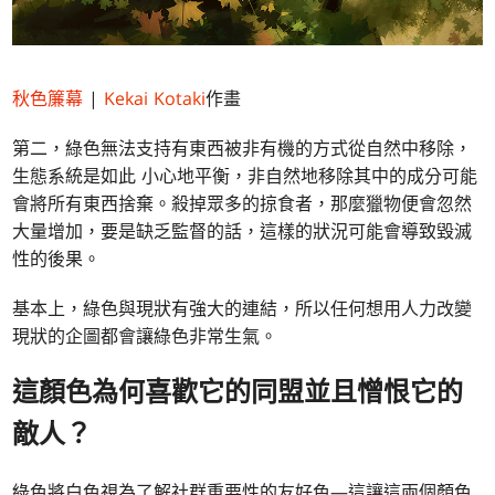
秋色簾幕
|
Kekai Kotaki
作畫
第二，綠色無法支持有東西被非有機的方式從自然中移除，
生態系統是如此 小心地平衡，非自然地移除其中的成分可能
會將所有東西捨棄。殺掉眾多的掠食者，那麼獵物便會忽然
大量增加，要是缺乏監督的話，這樣的狀況可能會導致毀滅
性的後果。
基本上，綠色與現狀有強大的連結，所以任何想用人力改變
現狀的企圖都會讓綠色非常生氣。
這顏色為何喜歡它的同盟並且憎恨它的
敵人？
綠色將白色視為了解社群重要性的友好色—這讓這兩個顏色