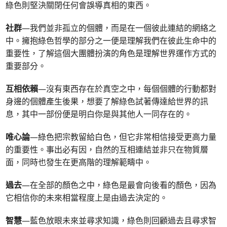
綠色則堅決關閉任何會誤導真相的東西。
社群
—我們並非孤立的個體，而是在一個彼此連結的網絡之
中。擁抱綠色哲學的部分之一便是理解我們在彼此生命中的
重要性，了解這個大團體扮演的角色是理解世界運作方式的
重要部分。
互相依賴
—沒有東西存在於真空之中，每個個體的行動都對
身邊的個體產生後果，想要了解綠色試著傳達給世界的訊
息，其中一部份便是明白你是與其他人一同存在的。
唯心論
—綠色把宗教留給白色，但它非常相信接受更高力量
的重要性。事出必有因，自然的互相連結並非只在物質層
面，同時也發生在更高階的理解範疇中。
過去
—在全部的顏色之中，綠色是最會向後看的顏色，因為
它相信你的未來相當程度上是由過去決定的。
智慧
—藍色放眼未來並尋求知識，綠色則回顧過去且尋求智