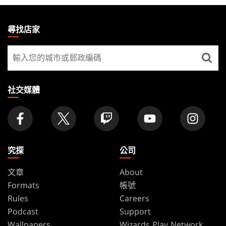
MAGIC:
THE
尋找店家
GATHERING
尋
FOOTER
找
店
家
社交媒體
究探
公司
文章
About
Formats
帳號
Rules
Careers
Podcast
Support
Wallpapers
Wizards Play Network