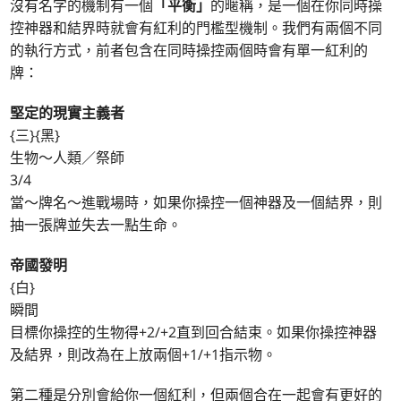
沒有名字的機制有一個
「平衡」
的暱稱，是一個在你同時操
控神器和結界時就會有紅利的門檻型機制。我們有兩個不同
的執行方式，前者包含在同時操控兩個時會有單一紅利的
牌：
堅定的現實主義者
{三}{黑}
生物～人類／祭師
3/4
當～牌名～進戰場時，如果你操控一個神器及一個結界，則
抽一張牌並失去一點生命。
帝國發明
{白}
瞬間
目標你操控的生物得+2/+2直到回合結束。如果你操控神器
及結界，則改為在上放兩個+1/+1指示物。
第二種是分別會給你一個紅利，但兩個合在一起會有更好的