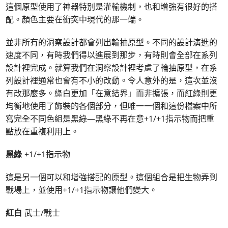
這個原型使用了神器特別是灌輸機制，也和增強有很好的搭
配。顏色主要在衝突中現代的那一端。
並非所有的洞察設計都會列出輪抽原型。不同的設計演進的
速度不同，有時我們得以進展到那步，有時則會全部在系列
設計裡完成。就算我們在洞察設計裡考慮了輪抽原型，在系
列設計裡通常也會有不小的改動。令人意外的是，這次並沒
有改那麼多。綠白更加「在意結界」而非擴張，而紅綠則更
均衡地使用了飾裝的各個部分，但唯一一個和這份檔案中所
寫完全不同色組是黑綠—黑綠不再在意+1/+1指示物而把重
點放在重複利用上。
黑綠
+1/+1指示物
這是另一個可以和增強搭配的原型。這個組合是把生物弄到
戰場上，並使用+1/+1指示物讓他們變大。
紅白
武士/戰士