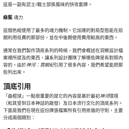
這是一副有武士/戰士部族風味的快攻套牌。
綠藍
魂力
這個色組使用了最多的魂力機制。它加速的對局型態能在前
期利用低費的那部份，並在中後期使用費用較高的東西。
通常在我們製作頂底系列的時候，我們會概述在洞察設計檔
案裡所提及的東西，讓系列設計團隊了解哪些牌是有對照內
容的。由於
神河：霓朝紀
引用了很多內容，我們希望能把那
些列出來。
頂底引用
「曲棍球」一點很重要的是它的內容是基於最初
神河
環境
（和其受到日本神話的啟發）及日本流行文化的頂底系列。
下面是我們在現在這份牌張檔案所有引用依循的守則，主要
分成兩個類別：