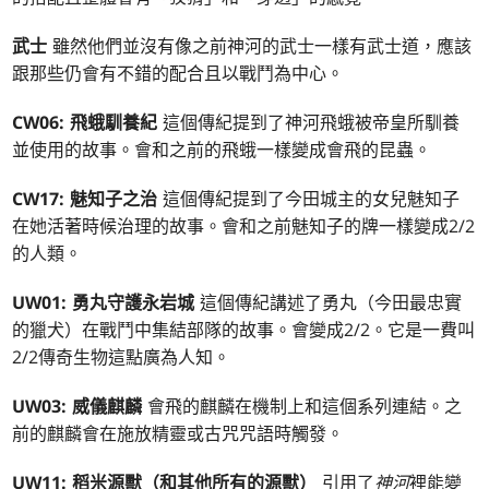
武士
雖然他們並沒有像之前神河的武士一樣有武士道，應該
跟那些仍會有不錯的配合且以戰鬥為中心。
CW06: 飛蛾馴養紀
這個傳紀提到了神河飛蛾被帝皇所馴養
並使用的故事。會和之前的飛蛾一樣變成會飛的昆蟲。
CW17: 魅知子之治
這個傳紀提到了今田城主的女兒魅知子
在她活著時候治理的故事。會和之前魅知子的牌一樣變成2/2
的人類。
UW01: 勇丸守護永岩城
這個傳紀講述了勇丸（今田最忠實
的獵犬）在戰鬥中集結部隊的故事。會變成2/2。它是一費叫
2/2傳奇生物這點廣為人知。
UW03: 威儀麒麟
會飛的麒麟在機制上和這個系列連結。之
前的麒麟會在施放精靈或古咒咒語時觸發。
UW11: 稻米源獸（和其他所有的源獸）
引用了
神河
裡能變