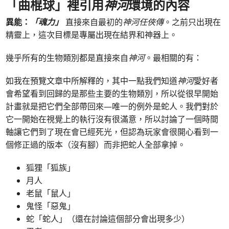
「曲棍球」裡引用
神河
環境的內容
異能：
「魂力」
直接來自最初的
神河任俠傳
。之前只出現在
精靈上，這次目標是專屬出現在結界和神器上。
幾乎所有的生物類別都是直接來自
神河
。最相關的有：
如我在預覽文章中所解釋的，其中一點我們知道
神河
愛好者
會希望看到回歸的是那些主要的生物類別，所以從很早開始
計畫就是把它們全部帶回來—唯一的例外是蛇人。我們對於
它一開始在視覺上的執行沒有很滿意，所以討論了一個時間
軸讓它們到了現在會已經死光，但認為玩家會很開心看到一
個修正過的版本（沒有腳）而非把蛇人全部拿掉。
狐狸「狐族」
月人
老鼠「鼠人」
鬼怪「惡鬼」
蛇「蛇人」（還在討論這個部分會出現多少）