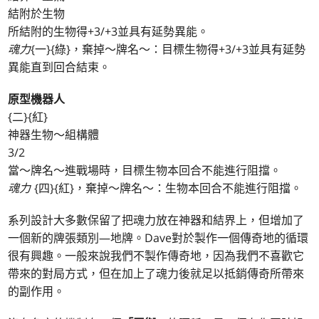
結附於生物
所結附的生物得+3/+3並具有延勢異能。
魂力
{一}{綠}，棄掉～牌名～：目標生物得+3/+3並具有延勢
異能直到回合結束。
原型機器人
{二}{紅}
神器生物～組構體
3/2
當～牌名～進戰場時，目標生物本回合不能進行阻擋。
魂力
{四}{紅}，棄掉～牌名～：生物本回合不能進行阻擋。
系列設計大多數保留了把魂力放在神器和結界上，但增加了
一個新的牌張類別—地牌。Dave對於製作一個傳奇地的循環
很有興趣。一般來說我們不製作傳奇地，因為我們不喜歡它
帶來的對局方式，但在加上了魂力後就足以抵銷傳奇所帶來
的副作用。