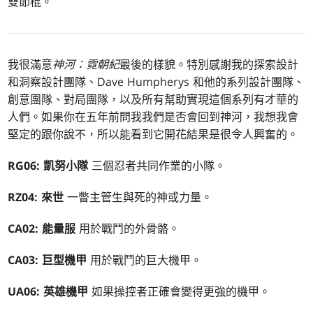
雙節棍。
我很滿意
神河：霓朝紀
最後的樣貌。特別感謝我的探索設計
和洞察設計團隊、Dave Humpherys 和他的系列設計團隊、
創意團隊、對局團隊，以及所有幫助實現這個系列有才華的
人們。如果你在五年前問我我們是否會回到神河，我想我會
堅定的跟你說不，所以能看到它開花結果是很令人興奮的。
RG06: 凱努小隊
三個忍者共同作業的小隊。
RZ04: 來世
一瞥主管生與死的神或力量。
CA02: 能量服
用於戰鬥的外骨骼。
CA03: 巨型機甲
用於戰鬥的巨大機甲。
UA06: 英雄機甲
如果操控者正確會變得更強的機甲。