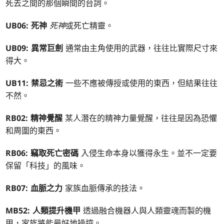
死去之間的那個瞬間的台詞。
UB06: 死神
死神
或死亡精靈。
UB09: 異常巨劍
通常由主角使用的武器，往往比實際尺寸來
得大。
UB11: 禁忌之術
一些不應被傳授或使用的東西，但結果往往
不然。
RB02: 精神覺醒
某人潛在的精神力量覺醒，往往是因為恐懼
和周圍的東西。
RB06: 竊取死亡密碼
入侵生命本身以獲得永生。並不一定要
保留「科技」的風味。
RB07: 血脈之力
家族血脈傳承的技法。
MB52: 人類提升機甲
透過融合機器人與人類靈魂而製的機
甲，家族將能最好地操控。