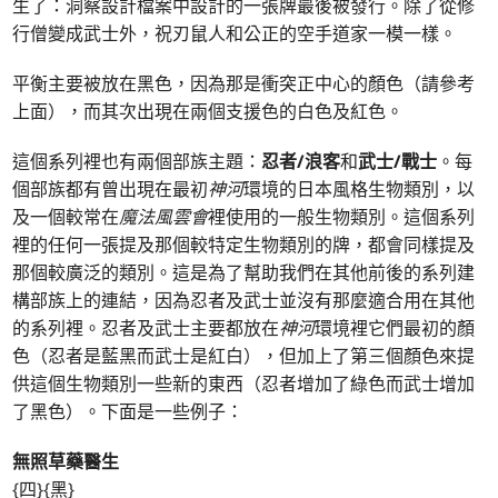
生了：洞察設計檔案中設計的一張牌最後被發行。除了從修
行僧變成武士外，祝刃鼠人和公正的空手道家一模一樣。
平衡主要被放在黑色，因為那是衝突正中心的顏色（請參考
上面），而其次出現在兩個支援色的白色及紅色。
這個系列裡也有兩個部族主題：
忍者/浪客
和
武士/戰士
。每
個部族都有曾出現在最初
神河
環境的日本風格生物類別，以
及一個較常在
魔法風雲會
裡使用的一般生物類別。這個系列
裡的任何一張提及那個較特定生物類別的牌，都會同樣提及
那個較廣泛的類別。這是為了幫助我們在其他前後的系列建
構部族上的連結，因為忍者及武士並沒有那麼適合用在其他
的系列裡。忍者及武士主要都放在
神河
環境裡它們最初的顏
色（忍者是藍黑而武士是紅白），但加上了第三個顏色來提
供這個生物類別一些新的東西（忍者增加了綠色而武士增加
了黑色）。下面是一些例子：
無照草藥醫生
{四}{黑}