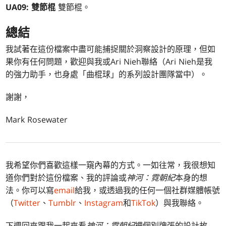
UA09: 雙節棍
雙節棍。
總結
我試著在這份檔案中盡可能捕捉關於洞察設計的原理，但如
果你有任何問題，歡迎與我或Ari Nieh聯絡（Ari Nieh是我
的強力助手，也身處「曲棍球」的系列設計團隊當中）。
謝謝，
Mark Rosewater
我希望你們喜歡這樣一窺內幕的方式。一如往常，我很想知
道你們對於這份檔案、我的評論或
神河：霓朝紀
本身的想
法。你可以寫
email
給我，或透過我的任何一個社群媒體帳號
（
Twitter
、
Tumblr
、
Instagram
和
TikTok
）與我聯絡。
下週回來跟我一起來看
神河：霓朝紀
裡個別牌張的設計故