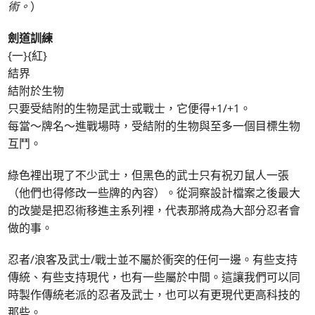
術。
）
劍道訓練
{一}{紅}
結界
結附於生物
只要受結附的生物是武士或戰士，它便得+1/+1。
每當～牌名～進戰場時，受結附的生物與至多一個目標生物
互鬥。
綠色裡出現了不少武士，但黑色的武士只有祝刃鼠人一張
（他們也得修改一些牌的內容）。從洞察設計檔案之後最大
的改變是把忍術移進主系列裡，代表那將成為大部分忍者會
做的事。
忍者/浪客及武士/戰士並不屬於衝突的任何一邊。有些支持
傳統、有些支持現代，也有一些屬於中間。這讓我們可以同
時製作傳統老派的忍者及武士，也可以有更現代更高科技的
那些。