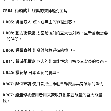
CR04: 街頭武士
經典的賽博龐克主角。
UR05: 徘徊浪人
浪人
或無主的徘徊劍客。
UR08: 動力衝擊波
太空船發射的巨大雷射砲，重新蓄能需要
一段時間。
UR09: 導彈齊射
能發射數枚導彈的機甲。
UR11: 毀滅衝擊波
巨大的能量能毀壞目標及其背後的東西。
UR40: 櫻花祭
日本國花的慶典。
RR07: 壓倒靈魂
使用者把生命能量轉變為具有破壞的潛力。
RR07: 能量球
被使用者用來索取其他東西能量的巨大能量
球。