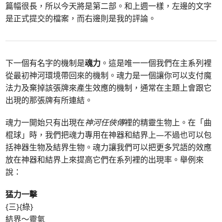
篇幅很長，所以今天將是第二部。和上週一樣，左邊的文字
是正式提交的檔案，而右邊則是我的評論。
下一個有名字的機制是
魂力
。這是唯一一個我們在主系列裡
從最初神河環境帶回來的機制。魂力是一個讓你可以支付魔
法力及棄掉該張牌來產生效應的機制，通常在主題上會跟它
出現的那張牌有所連結。
魂力一開始只有出現在
神河任俠傳
裡的精靈生物上。在「曲
棍球」時，我們把魂力專用在神器和結界上—不過也可以包
括神器生物及結界生物。魂力讓我們可以把更多咒語的效應
放在神器和結界上來提高它們在系列裡的出現率。舉例來
說：
猛力一擊
{三}{綠}
結界～靈氣