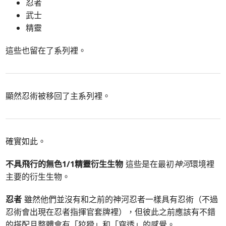
忍者
武士
精靈
這些也留在了系列裡。
顯然忍術被移回了主系列裡。
確實如此。
不具飛行的無色1/1精靈衍生生物
這些是在最初
神河
環境裡
主要的衍生生物。
忍者
雖然他們並沒有和之前的神河忍者一樣具有忍術（不過
忍術會出現在忍者指揮官套牌裡），但彼此之前應該有不錯
的搭配且整體會有「狡猾」和「穿透」的感覺。