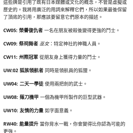
這些牌是引用了既有日本媒體或文化的概念，不管是虛擬或
歷史的。我將用廣泛的用詞來解釋它們，所以如果最後保留
了頂底的引用，那應該要留意它們原本的描述。
CW05: 榮譽復仇者
一名在朋友被殺後變得更強的鬥士。
CW09: 祭祠舞者
巫女
：特定神社的神職人員。
CW11: 州際冠軍
從朋友身上獲得力量的鬥士。
UW:02 狐族領航者
同時是領航員的狐狸。
UW04: 二天一學徒
使用兩把劍的武士。
UW08: 薙刀機甲
一個為機甲所製作的巨型武器。
UW10: 友情的力量
如字面意義。
RW40: 能量提升
當你背水一戰，你會變得比你認為可能的
更強。