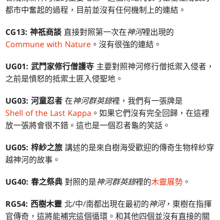
都市中奮起的過程，目前並沒有任何機制上的連結。
CG13: 神祇商談
直接對照第一次在
神河
裡出現的
Commune with Nature
。沒有很強的連結。
UG01: 武鬥家修行僧護寺
主要對照神河修行僧抵禦入侵者，
之前是憤怒的抵禦土匪入侵聖地。
UG03: 河童忍者
在
神河群英錄
裡，我們有一張牌是
Shell of the Last Kappa
。如果它們沒有完全回歸，在這裡
放一張將會很不錯。這也是一個忍者龜的笑話。
UG05: 梓紗之旅
講述的是來自樹海受歡迎的傳奇生物梓紗穿
越神河的故事。
UG40: 春之祭典
對照的是
神河群英錄
裡的
木靈展勢
。
RG54: 西樹木靈
北/中/南都出現在最初的
神河
，東樹在指揮
官傳奇，這將能補完這個循環。和其他四個並沒有直接的關