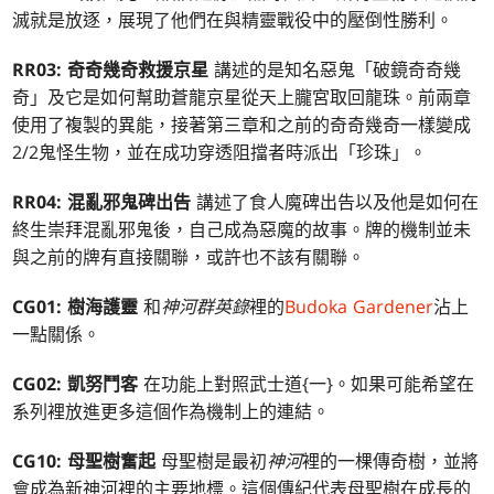
滅就是放逐，展現了他們在與精靈戰役中的壓倒性勝利。
RR03: 奇奇幾奇救援京星
講述的是知名惡鬼「破鏡奇奇幾
奇」及它是如何幫助蒼龍京星從天上朧宮取回龍珠。前兩章
使用了複製的異能，接著第三章和之前的奇奇幾奇一樣變成
2/2鬼怪生物，並在成功穿透阻擋者時派出「珍珠」。
RR04: 混亂邪鬼碑出告
講述了食人魔碑出告以及他是如何在
終生崇拜混亂邪鬼後，自己成為惡魔的故事。牌的機制並未
與之前的牌有直接關聯，或許也不該有關聯。
CG01: 樹海護靈
和
神河群英錄
裡的
Budoka Gardener
沾上
一點關係。
CG02: 凱努鬥客
在功能上對照武士道{一}。如果可能希望在
系列裡放進更多這個作為機制上的連結。
CG10: 母聖樹奮起
母聖樹是最初
神河
裡的一棵傳奇樹，並將
會成為新神河裡的主要地標。這個傳紀代表母聖樹在成長的