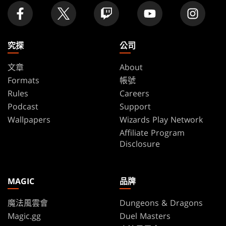
究探
公司
文章
About
Formats
帳號
Rules
Careers
Podcast
Support
Wallpapers
Wizards Play Network
Affiliate Program
Disclosure
MAGIC
品牌
魔法風雲會
Dungeons & Dragons
Magic.gg
Duel Masters