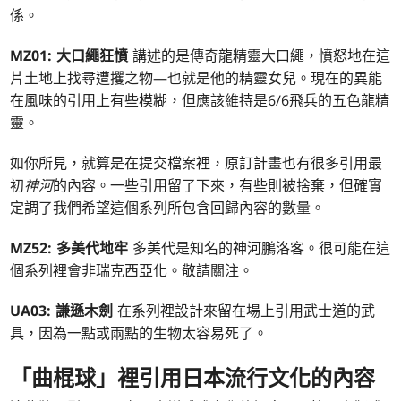
係。
MZ01: 大口繩狂憤
講述的是傳奇龍精靈大口繩，憤怒地在這
片土地上找尋遭攫之物—也就是他的精靈女兒。現在的異能
在風味的引用上有些模糊，但應該維持是6/6飛兵的五色龍精
靈。
如你所見，就算是在提交檔案裡，原訂計畫也有很多引用最
初
神河
的內容。一些引用留了下來，有些則被捨棄，但確實
定調了我們希望這個系列所包含回歸內容的數量。
MZ52: 多美代地牢
多美代是知名的神河鵬洛客。很可能在這
個系列裡會非瑞克西亞化。敬請關注。
UA03: 謙遜木劍
在系列裡設計來留在場上引用武士道的武
具，因為一點或兩點的生物太容易死了。
「曲棍球」裡引用日本流行文化的內容