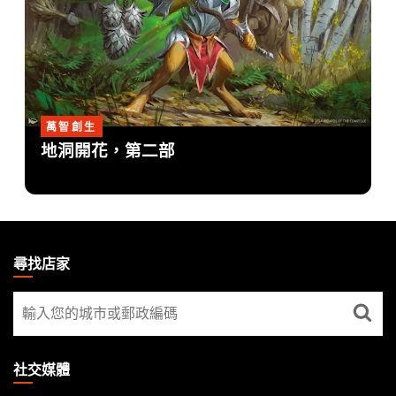
萬智創生
地洞開花，第二部
MAGIC:
THE
尋找店家
GATHERING
尋
FOOTER
找
店
家
社交媒體