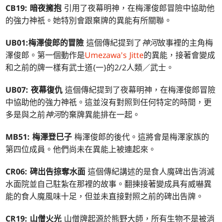
CB19: 暗夜擁抱
引用了夜幕明神，在梅澤俊郎冒險中協助他
的強力神祇。她特別會跟棄牌的異能有所關聯。
UB01:梅澤俊郎的冒險
這個傳紀提到了
神河
故事裡的主角梅
澤俊郎。第一個動作是
Umezawa's Jitte
的異能，接著會變成
和之前的牌一樣有武士道{一}的2/2人類／武士。
UB07: 夜幕復仇
這個傳紀提到了夜幕明神，在梅澤俊郎冒險
中協助他的強力神祇。這並沒有對照到任何特定的時間，更
多是與之前
神河
的棄牌異能排在一起。
MB51: 梅澤登巳子
梅澤俊郎的後代。這將會是梅澤家族的
第四位成員。他們尚未在異能上被連起來。
CR06: 碑出告掠奪水面
這個傳紀講述的是食人魔碑出告消滅
水面院並自己駐紮在那裡的故事。翻揀接著變成具有威嚇異
能的食人魔風味十足，但並未直接對照之前的碑出告牌。
CR19: 山僧火光
山僧牌起源於熊野大師，所有生物不是被消