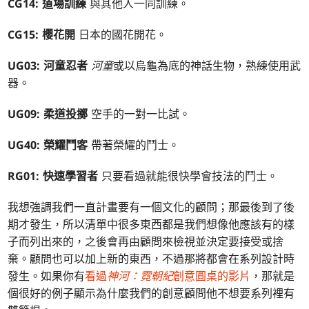
CG14: 道場訓練
與其他人一同訓練。
CG15: 櫻花開
日本的國花開花。
UG03: 河童忍者
河童
或以烏龜為底的神話生物，熟練使用武
器。
UG09: 柔道投擲
空手的一對一比試。
UG40: 榮耀鬥客
帶著榮耀的鬥士。
RG01: 快速學習者
只要看過就能很快學會技法的鬥士。
我想強調我們一直計畫要有一個文化的顧問；那最後到了後
期才發生，所以清單中很多東西都是我們想像他應該有的樣
子而列出來的，之後會再由顧問來檢視並決定要接受或捨
棄。顧問也可以加上新的東西，不過那將都會在系列設計時
發生。如果你有
看過
神河：霓朝紀
創意圓桌的影片
，那就是
個很好的例子顯示為什麼我們的創意顧問他不想要系列裡有