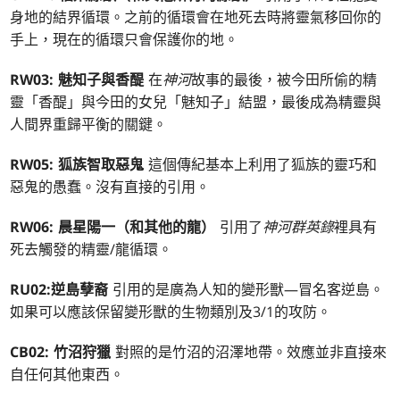
身地的結界循環。之前的循環會在地死去時將靈氣移回你的
手上，現在的循環只會保護你的地。
RW03: 魅知子與香醍
在
神河
故事的最後，被今田所偷的精
靈「香醍」與今田的女兒「魅知子」結盟，最後成為精靈與
人間界重歸平衡的關鍵。
RW05: 狐族智取惡鬼
這個傳紀基本上利用了狐族的靈巧和
惡鬼的愚蠢。沒有直接的引用。
RW06: 晨星陽一（和其他的龍）
引用了
神河群英錄
裡具有
死去觸發的精靈/龍循環。
RU02:逆島孽裔
引用的是廣為人知的變形獸—冒名客逆島。
如果可以應該保留變形獸的生物類別及3/1的攻防。
CB02: 竹沼狩獵
對照的是竹沼的沼澤地帶。效應並非直接來
自任何其他東西。