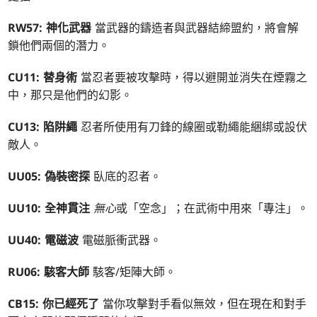
RW57: 神化武器
當武器的鑄造者與武器結締盟約，將會解
鎖他們兩個的潛力。
CU11: 替身術
當忍者要被攻擊時，得以避開並消失在煙霧之
中，那只是他們的幻影。
CU13: 陷阱繩
忍者所使用有刀鋒的線圈或勒繩能綑綁或設伏
敵人。
UU05: 偽裝密探
臥底的忍者。
UU10: 全神貫注
無心
或「空念」；在武術中用來「專注」。
UU40: 電磁波
電磁脈衝武器。
RU06: 駭客大師
駭客/矩陣大師。
CB15: 你已經死了
當你攻擊對手看似無效，但在現在和對手