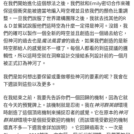
在我們開始進化這個想法之後，我們就和Emily密切合作來確
保這個衝突能被適當地編入時空裡並且依我們的顏色比重調
整。一旦我們說服了世界建構團隊之後，我就去找其他的R
＆Ｄ並嘗試說服他們這時空為什麼一定得是神河。沒錯，我
們的確可以製作一個全新的時空並且創造出一個過去給它，
但神河的過去也是
魔法風雲會
的過去，如果我們創造的是新
時空那給人的感覺就不一樣了。每個人都看的到這提議的邏
輯性，所以這時空就在洞察設計交接給系列設計前的一個月
被正式訂為神河了。
我們是如何想出要保留或重做哪些神河的要素的呢？我會在
下週談到這些以及更多。
在我結束之前，我要先告訴你們一個回歸的機制，因為它就
在今天的預覽牌上。該機制就是忍術。我在
神河群英錄
環境
時創造了這個頂底機制來捕捉忍者的感覺。它在原本的
神河
群英錄
環境中是個挺受歡迎的機制（而該環境受歡迎的機制
還真不多—下週我會詳加說明）。它回歸過兩次、一次是