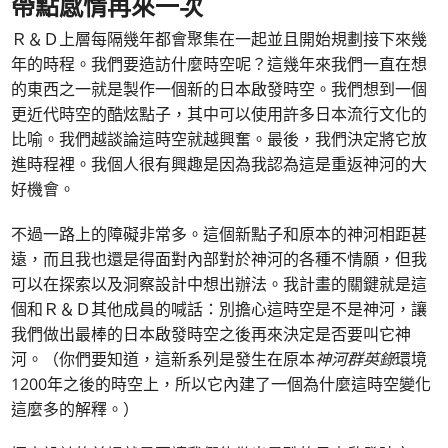
帶點感情再來一次
Ｒ＆Ｄ上層每隔幾年都會聚集在一起並且開始規劃接下來幾
年的時程。我們要造訪什麼時空呢？這幾年來我們一直在想
的東西之一就是製作一個新的日本啟發時空。我們想到一個
更近代時空的酷炫點子，其中可以使用許多日本流行文化的
比喻。我們越談論這時空就越興奮。最後，我們決定將它放
進時程裡。我個人很有興趣是因為我認為這是重返神河的大
好機會。
不過一路上的障礙非常多。這個新點子和原本的神河相距甚
遠，而且我也還是得面對內部對於神河的各種不情願，但我
可以在探索以及洞察設計中想出辦法。我計畫的關鍵就是這
個和Ｒ＆Ｄ其他成員的喊話：別擔心這時空是不是神河，讓
我們做出最棒的日本啟發時空之後再來決定是否要叫它神
河。（你們要知道，這新系列是發生在原本
神河群英錄
環境
1200年之後的時空上，所以它內建了一個為什麼這時空變化
這麼多的解釋。）