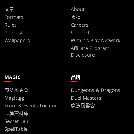
文章
About
Formats
帳號
Rules
Careers
Podcast
Support
Wallpapers
Wizards Play Network
Affiliate Program
Disclosure
MAGIC
品牌
魔法風雲會
Dungeons & Dragons
Magic.gg
Duel Masters
Store & Events Locator
魔法風雲會
卡牌資料庫
Secret Lair
SpellTable