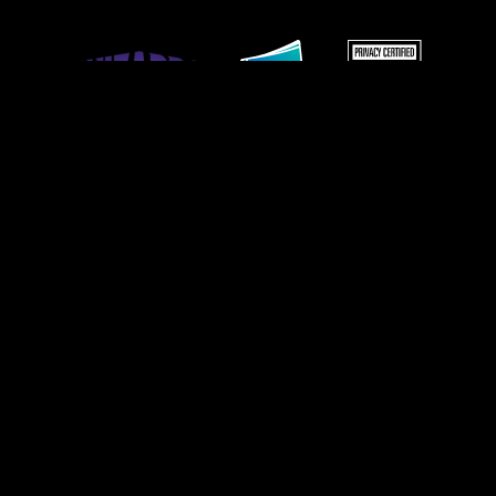
使用條款
行為準則
隱私政策
客戶支援
同好內容政策
請勿出售或揭露我的個人資訊。