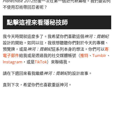
Planechase 2012
然後一次在第一個
近代新篇
裡。我們要如何
不使用忍術帶回忍者呢？
點擊這裡來看隱秘技師
我今天時間就這麼多了。我希望你們喜歡這個
神河：霓朝紀
設計的開始。如同以往，我很想聽聽你們對於今天的專欄、
預覽牌，或是
神河：霓朝紀
這系列本身的想法。你們可以
寄
電子郵件
給我或是透過我的社交媒體帳號（
推特
、
Tumblr
、
Instagram
，或是
TikTok
）來聯絡我。
請在下週回來看我繼續
神河：霓朝紀
的設計故事。
直到下次，希望你們也喜歡重返神河。