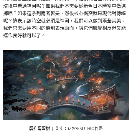
環境中看過神河呢？如果我們不需要從新舊日本時空中做選
擇呢？如果這系列兩者皆是，然後核心衝突就是現代對傳統
呢？這表示該時空就必須是神河，我們可以做到兩全其美。
我們只需要用不同的機制表現兩面，讓它們感覺相反但又能
運作良好就可以了。
曆祚母聖樹 | えすてぃお/ESUTHIO作畫