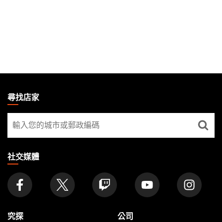
MAGIC:
THE
尋找店家
GATHERING
尋
FOOTER
找
店
家
社交媒體
究探
公司