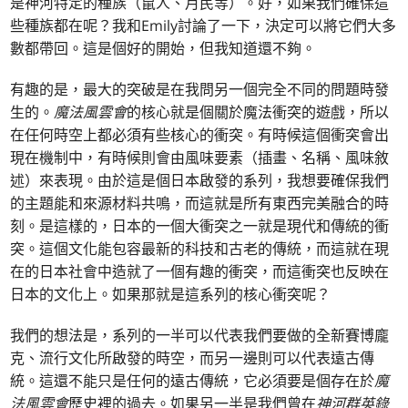
是神河特定的種族（鼠人、月民等）。好，如果我們確保這
些種族都在呢？我和Emily討論了一下，決定可以將它們大多
數都帶回。這是個好的開始，但我知道還不夠。
有趣的是，最大的突破是在我問另一個完全不同的問題時發
生的。
魔法風雲會
的核心就是個關於魔法衝突的遊戲，所以
在任何時空上都必須有些核心的衝突。有時候這個衝突會出
現在機制中，有時候則會由風味要素（插畫、名稱、風味敘
述）來表現。由於這是個日本啟發的系列，我想要確保我們
的主題能和來源材料共鳴，而這就是所有東西完美融合的時
刻。是這樣的，日本的一個大衝突之一就是現代和傳統的衝
突。這個文化能包容最新的科技和古老的傳統，而這就在現
在的日本社會中造就了一個有趣的衝突，而這衝突也反映在
日本的文化上。如果那就是這系列的核心衝突呢？
我們的想法是，系列的一半可以代表我們要做的全新賽博龐
克、流行文化所啟發的時空，而另一邊則可以代表遠古傳
統。這還不能只是任何的遠古傳統，它必須要是個存在於
魔
法風雲會
歷史裡的過去。如果另一半是我們曾在
神河群英錄