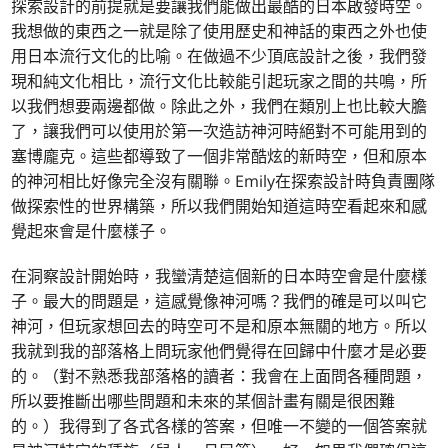
探索設計的前提就是要讓我們能做出最酷的日本啟發時空。
我想做的東西之一就是除了使用歷史和神話的東西之外也使
用日本流行文化的比喻。在做過不少頂底設計之後，我們發
現和純文化相比，流行文化比較能引起玩家之間的共鳴，所
以我們想要兩邊都做。除此之外，我們在類別上也比較大膽
了，讓我們可以使用於第一次造訪神河時絕對不可能用到的
塞博龐克。這些都導致了一個非常酷炫的新時空，但和原本
的神河相比好像完全沒有關聯。Emily在探索設計時負責團隊
做探索性的世界構築，所以我們開始知道這時空看起來和感
覺起來會是什麼樣子。
在洞察設計開始時，我蠻清楚這個新的日本時空會是什麼樣
子。最大的問題是，這感覺像神河嗎？我們的確是可以叫它
神河，但玩家想回去的時空可不是和原本無關的地方。所以
我就到我的部落格上問玩家他們覺得在回歸中什麼才是必要
的。（對不熟悉我部落格的讀者：我會在上面問各種問題，
所以要推斷出哪些問題和未來的某個計畫有關是很困難
的。）我得到了各式各樣的答案，但唯一不變的一個答案就