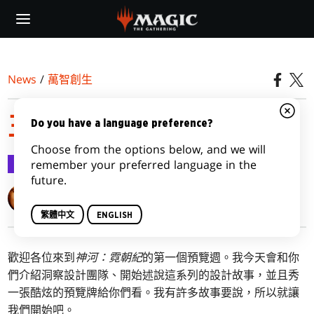
Skip
to
main
content
News
/
萬智創生
王朝的建立，第一部
Do you have a language preference?
Choose from the options below, and we will
萬智創生
2022-01-28
remember your preferred language in the
future.
Mark Rosewater
繁體中文
ENGLISH
歡迎各位來到
神河：霓朝紀
的第一個預覽週。我今天會和你
們介紹洞察設計團隊、開始述說這系列的設計故事，並且秀
一張酷炫的預覽牌給你們看。我有許多故事要說，所以就讓
我們開始吧。