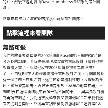
的），然後下週則會由Dave Humpherys介紹系列設計團
隊。
點擊來看
神河：霓朝紀
的探索和洞察設計團隊。
點擊這裡來看團隊
無路可退
我們的故事要從遙遠的2002和Bill Rose開始。Bill在當時是
Ｒ＆Ｄ的副理，同時也是
魔法風雲會
的首席設計（這對他來
說負擔太重了，所以他就在2003年將我提昇為首席設計
了。）自從Bill在
大戰役
環境擔任首席設計之後，每個環境都
有一個主題。在那之前，這主題都是機制性的（
大戰役
為多
色、
奧德賽
為墳場、
石破天驚
為部族、
秘羅地
則是神器）。
Bill想要在這個新環境中嘗試一點不同的東西。與其先設計機
制再調整創意，我們這次反過來做又會如何呢？如果我們這
次先從創意開始，然後再來調整機制會怎樣呢？這會是R＆