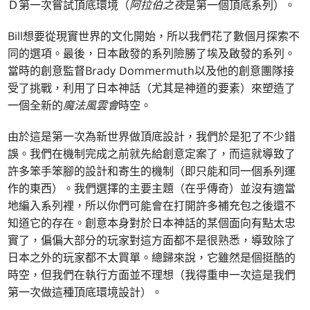
Ｄ第一次嘗試頂底環境（
阿拉伯之夜
是第一個頂底系列）。
Bill想要從現實世界的文化開始，所以我們花了數個月探索不
同的選項。最後，日本啟發的系列險勝了埃及啟發的系列。
當時的創意監督Brady Dommermuth以及他的創意團隊接
受了挑戰，利用了日本神話（尤其是神道的要素）來塑造了
一個全新的
魔法風雲會
時空。
由於這是第一次為新世界做頂底設計，我們於是犯了不少錯
誤。我們在機制完成之前就先給創意定案了，而這就導致了
許多笨手笨腳的設計和寄生的機制（即只能和同一個系列運
作的東西）。我們選擇的主要主題（在乎傳奇）並沒有適當
地編入系列裡，所以你們可能會在打開許多補充包之後還不
知道它的存在。創意本身對於日本神話的某個面向有點太忠
實了，偏偏大部分的玩家對這方面都不是很熟悉，導致除了
日本之外的玩家都不太買單。總歸來說，它雖然是個挺酷的
時空，但我們在執行方面並不理想（我得重申一次這是我們
第一次做這種頂底環境設計）。