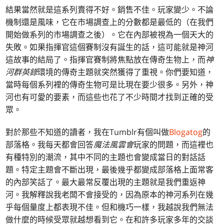
結果當然就是這系列賣得不好。銷售不佳。玩家變少。不論
機制還是風味，它在市場調查上的分數都是最低的（在我們
開始做系列的市場調查之後）。它在內部被視為一個天大的
失敗。如果指揮官這個賽制沒有誕生的話，這可能就是神河
這故事的結局了。指揮官賽制將焦點放在傳奇生物上，而
神
河群英錄
環境的傳奇主題就突然獲得了重視。你們要知道，
當時每個系列裡的傳奇生物可是比現在要少很多。另外，神
河也有可愛的要素，而這些也花了不少時間才找到正確的受
眾。
對於那些不知道的讀者，我在Tumblr有個叫做
Blogatog
的
部落格。我每天都會回答
魔法風雲會
玩家的問題，而這裡也
有種特別的潮流，其中不同的主題也會變成當日的對話話
題。特定主題會不斷出現，最後幾乎都變成部落格上面常客
的內部笑話了。最大最常反覆出現的主題就是我們重返神
河。我解釋說我老闆不會接受的，因為原本的神河系列在幾
乎每個量度上都表現不佳。但和機巧一樣，我越說我們無法
做什麼的時候受眾就越想看到它。在和許多玩家多年的交談