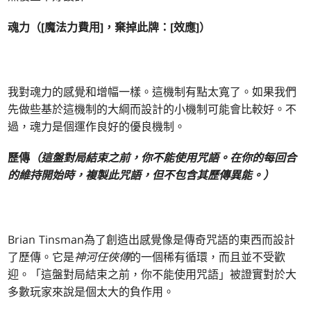
魂力（[魔法力費用]，棄掉此牌：[效應]）
我對魂力的感覺和增幅一樣。這機制有點太寬了。如果我們
先做些基於這機制的大綱而設計的小機制可能會比較好。不
過，魂力是個運作良好的優良機制。
歷傳
（這盤對局結束之前，你不能使用咒語。在你的每回合
的維持開始時，複製此咒語，但不包含其歷傳異能。）
Brian Tinsman為了創造出感覺像是傳奇咒語的東西而設計
了歷傳。它是
神河任俠傳
的一個稀有循環，而且並不受歡
迎。「這盤對局結束之前，你不能使用咒語」被證實對於大
多數玩家來說是個太大的負作用。