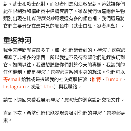
對。武士和戰士配對，而忍者則是和浪客配對。這就讓你們
能在限制賽和構組賽中建構套牌了。雖然我們讓這兩個生物
類別出現在比
神河群英錄
環境還有多的顏色裡，我們還是將
它們主要分配在最常見的顏色中（武士白紅、忍者黑藍）。
重返神河
我今天時間就這麼多了。如同你們能看到的，
神河：霓朝紀
裡塞了非常多的東西，所以我迫不及待希望你們能趕快玩到
它。如同以往，我很想聽聽你們對於今天的專欄、我談到的
任何機制，或是
神河：霓朝紀
這系列本身的想法。你們可以
寄email
給我或是透過我的社交媒體帳號（
推特
、
Tumblr
、
Instagram
，或是
TikTok
）與我聯絡。
請在下週回來看我展示
神河：霓朝紀
的洞察設計交接文件。
直到下次，希望你們也能發現最吸引你們的
神河：霓朝紀
要
素。