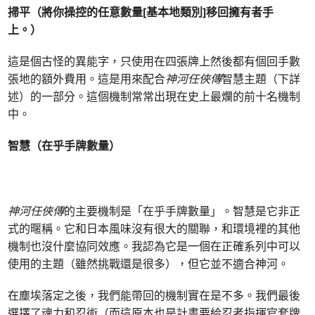
掃平（將你操控的任意數量[基本地類別]移回擁有者手
上。）
這是個古怪的異能字，只使用在四張牌上然後都有個回手數
張地的額外費用。這是用來配合
神河任俠傳
智慧主題（下詳
述）的一部分。這個機制常常出現在史上最爛的前十名機制
中。
智慧（在乎手牌數量）
神河任俠傳
的主要機制是「在乎手牌數量」。智慧是它非正
式的暱稱。它和日本風味沒有很大的關聯，和環境裡的其他
機制也沒什麼協同效應。我認為它是一個在正確系列中可以
使用的主題（雖然挑戰還是很多），但它並不適合神河。
在塵埃落定之後，我們能帶回的機制實在是不多。我們最後
選擇了魂力和忍術（而這原本也是計畫要給忍者指揮官套牌