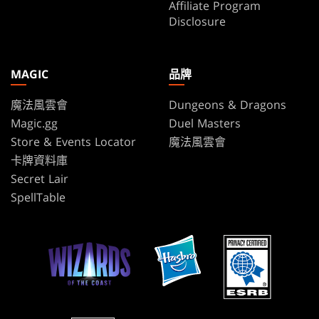
Affiliate Program
Disclosure
MAGIC
品牌
魔法風雲會
Dungeons & Dragons
Magic.gg
Duel Masters
Store & Events Locator
魔法風雲會
卡牌資料庫
Secret Lair
SpellTable