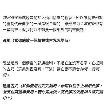
神河群英錄
環境是關於人類和精靈的戰爭，所以讓精靈部族
的機制代表衝突的一邊是很合理的。雖然
神河：霓朝紀
也有
一些精靈，但我們並不想要一個部族的精靈機制。
魂塑（當你施放一個精靈或古咒咒語時）
魂塑是另一個精靈的部族機制，不過它並沒有名字。它提到
的古咒（這系列裡沒有，下述）讓它更不適合
神河：
霓朝
紀
。
通聯古咒
（於你使用古咒咒語時，你可以從手上展示此牌，
並支付其通聯費用。若你如此做，將此牌的效應加入該咒語
中。）