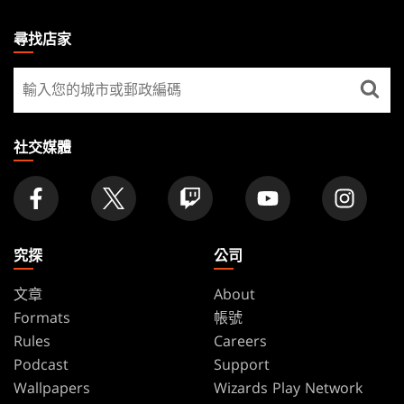
MAGIC:
THE
尋找店家
GATHERING
尋
FOOTER
找
店
家
社交媒體
究探
公司
文章
About
Formats
帳號
Rules
Careers
Podcast
Support
Wallpapers
Wizards Play Network