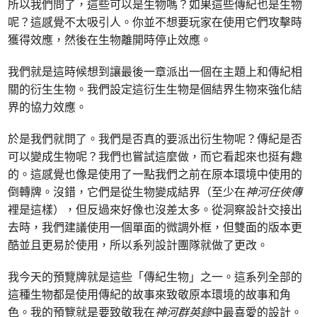
所以我們問了，這些可以是生物嗎？如果這些傳紀也是生物
呢？這感覺不太吸引人。你並不想要玩家在使用它們攻擊時
獲得效應，然後在生物離開時停止效應。
我們就是這時候想到讓最後一章派出一個在主題上和傳紀相
關的衍生生物。我們設定這衍生生物是個結界生物來強化結
界的協力效應。
於是我們就問了。我們是否真的要派出衍生物呢？傳紀是否
可以變成生物呢？我們也嘗試這麼做，而它看起來也挺有趣
的。這感覺也像是使用了一點我們之前在原本環境中使用的
倒轉牌。沒錯，它們是從生物變成結界（至少在
神河任俠傳
裡是這樣），但反過來好像也沒差太多。從洞察設計交接出
去時，我們建議使用一個單面的微調外框，但雙面的版本更
酷並且更易於使用，所以系列設計團隊就做了更改。
我今天的預覽牌就是這些「傳紀生物」之一。這系列全部的
這種生物都是使用傳紀的故事來致敬原本環境的故事和角
色。我的預覽就是要致敬我在
神河群英錄
中最喜愛的設計。