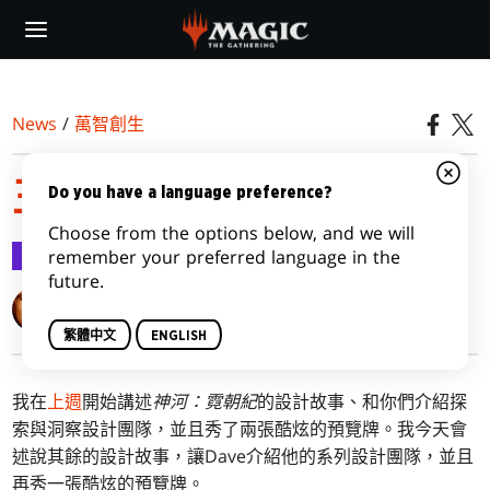
Skip
to
main
content
News
/
萬智創生
王朝的建立，第二部
Do you have a language preference?
Choose from the options below, and we will
萬智創生
2022-01-31
remember your preferred language in the
future.
Mark Rosewater
繁體中文
ENGLISH
我在
上週
開始講述
神河：霓朝紀
的設計故事、和你們介紹探
索與洞察設計團隊，並且秀了兩張酷炫的預覽牌。我今天會
述說其餘的設計故事，讓Dave介紹他的系列設計團隊，並且
再秀一張酷炫的預覽牌。