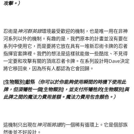
攻擊。）
忍術是
神河群英錄
環境最受歡迎的機制，也是唯一用在非神
河系列以外的機制。有趣的是，我們原本的計畫並沒有要在
系列中使用它，而是要將它放在具有一堆新忍術卡牌的忍者
指揮官套牌裡。我們的想法是這樣就能做一些酷炫、不見得
一定要和攻擊有關的頂底忍者卡牌。在系列設計時Dave決定
將它移回來，因為所有人都認為它會回歸。
[生物類別]獻祭
（你可以於你能夠使用瞬間的時機下使用此
牌，但須犧牲一個[生物類別]，並支付所犧牲的[生物類別]與
此牌之間的魔法力費用差額。魔法力費用包含顏色。）
這機制只出現在
神河叛將譜
的一個稀有循環上。它是個部族
然後並不好設計。