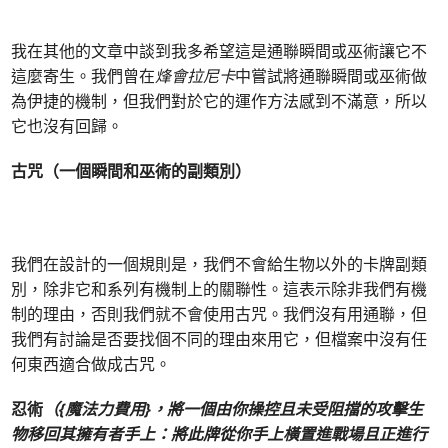
我在其他的文章中談到我多希望這是通聯瞬間或巫術讓它不
這麼寄生。我們曾在
烽會拉尼卡
中嘗試將通聯瞬間或巫術做
為伊捷的機制，但我們對於它的運作方法感到不滿意，所以
它也沒有回歸。
古咒（一個瞬間和巫術的副類別）
我們在設計的一個規則是，我們不會給生物以外的卡牌副類
別，除非它和系列有機制上的關聯性。這表示除非我們有機
制的理由，否則我們就不會使用古咒。我們沒有用通聯，但
我們有討論是否要找個不同的理由來用它，但檔案中沒有任
何東西適合做成古咒。
忍術
（{魔法力費用}
，將一個由你操控且未受阻擋的攻擊生
物移回其擁有者手上：將此牌從你手上橫置進戰場且正進行