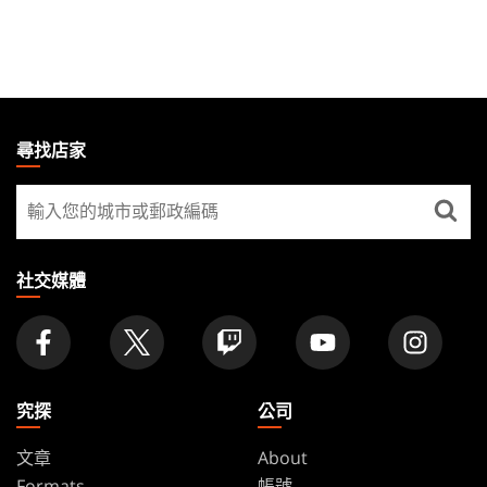
MAGIC:
THE
尋找店家
GATHERING
尋
FOOTER
找
店
家
社交媒體
究探
公司
文章
About
Formats
帳號