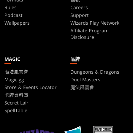
Rules
Careers
Podcast
Support
Wallpapers
Wizards Play Network
Affiliate Program
Disclosure
MAGIC
品牌
魔法風雲會
Dungeons & Dragons
Magic.gg
Duel Masters
Store & Events Locator
魔法風雲會
卡牌資料庫
Secret Lair
SpellTable