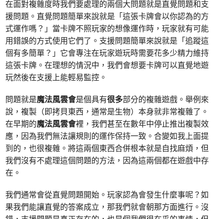
在面對複雜度時我們要處理的兩個大問題就是直覺問題和支
援問題。直覺問題簡單來說就是「這張卡牌會以你認為的方
式運作嗎？」當卡牌不照玩家的想像運作時，玩家就有可能
用錯誤的方式使用它們了。支援問題簡單來說就是「追蹤這
個有多簡單？」它會專注在玩家遊玩時需要花多少精力維持
這張卡牌。在理想的情況中，我們會想要卡牌可以直覺地遊
玩然後在支援上能輕易監控。
問題就是
魔法風雲會
是個具有
很
多
部分的複雜遊戲。舉例來
說，複製（即拷貝東西，通常是生物）本身就非常複雜了。
在早期的
魔法風雲會
裡，我們甚至在數年中停止推出複製效
應，因為我們無法讓規則的運作保持一致。合變如我上面提
到的，也很複雜。將這兩個東西合併根本就是自找麻煩，但
我們沒有不處理這個問題的方法，因為這兩個都在遊戲中存
在。
我們通常會從直覺問題開始。玩家認為會發生什麼事呢？如
果我們能讓直覺的答案成立，那我們就會朝那方面進行。沒