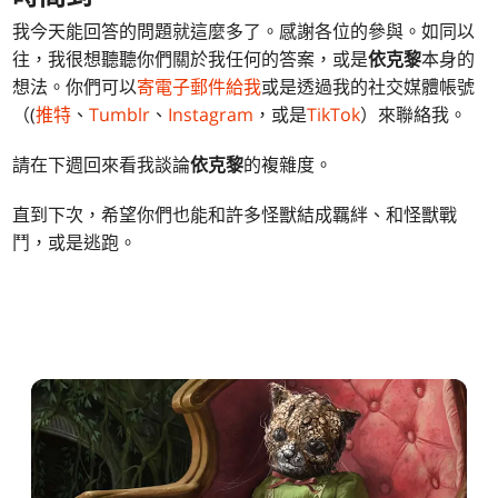
我今天能回答的問題就這麼多了。感謝各位的參與。如同以
往，我很想聽聽你們關於我任何的答案，或是
依克黎
本身的
想法。你們可以
寄電子郵件給我
或是透過我的社交媒體帳號
（(
推特
、
Tumblr
、
Instagram
，或是
TikTok
）來聯絡我。
請在下週回來看我談論
依克黎
的複雜度。
直到下次，希望你們也能和許多怪獸結成羈絆、和怪獸戰
鬥，或是逃跑。