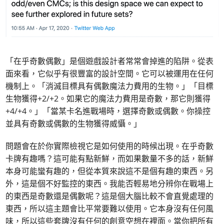
「在乎奇數偶數」是個遊戲設計者常常會掉進的陷阱。從表
面來看，它似乎有很豐富的設計空間。它可以被運用在任何
機制上。「消滅目標具有偶數魔法力費用的生物。」「目標
生物獲得+2/+2。如果它的魔法力費用是奇數，那它則獲得
+4/+4。」「當某卡名進戰場時，選擇奇數或偶數。你操控
並具有奇數或偶數的生物獲得威懾。」
問題會在於你實際檢視它是如何使用的時候出現。在乎奇數
卡牌有趣嗎？這可能有點新鮮，而如果數量不多的話，新鮮
本身可能蠻有趣的，但從本質來說這不是個有趣的東西。另
外，這是個不好監控的東西。我能否輕易地分辨你在戰場上
的東西是奇數還是偶數呢？這是個大腦比較不會直覺處理的
東西，所以這主題會比平常要難以使用。它本身沒有任何風
味，所以這些套牌沒有任何的創意空想在裡面。當你把所有