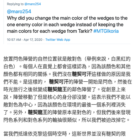
放置閂色陣營的自然位置就是敵對色（舉例來說，白黑紅的
白色）。每個人在直覺上都會這樣認為，因為該顏色和其他
顏色都有相同的關係。我們沒在
韃契可汗
這樣做的原因是我
們不能。是這樣的，
韃契可汗
的陣營一開始是閂色，然後在
時光旅行之後就變成
韃契龍王
的鄰色陣營了。從創意上來
說，陣營移動了但是核心的身分卻沒變。這表示我們不能以
敵對色為中心，因為該顏色在環境的最後一個系列裡消失
了。另外，
韃契龍王
的陣營原本是對色的，但我們後來發現
閂色系列和對色系列的輪抽很類似，所以我們被迫改掉它。
當我們抵達依克黎這個時空時，這新世界並沒有韃契的限