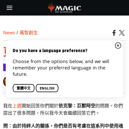
Skip
to
main
content
News
/
萬智創生
更多魔法五四三：依克黎
Do you have a language preference?
Choose from the options below, and we will
萬智創生
2020-05-18
remember your preferred language in the
future.
Mark Rosewater
繁體中文
ENGLISH
我在
上週
開始回答你們關於
依克黎：巨獸時空
的問題。你們
提出了很多問題，所以我今天會繼續回答它們。
問：由於持絆人的關係，你們是否有考慮在這系列中使用魂