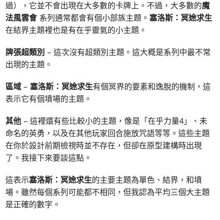
過），它並不會出現在大多數的卡牌上。不過，大多數的
魔
法風雲會
系列通常都會有個小部族主題。
塞洛斯：冥途求生
在結界主題裡也是有在乎靈氣的小主題。
牌張超類別
– 這次沒有超類別主題。這大概是系列中最不常
出現的主題。
區域
–
塞洛斯：冥途求生
有個冥界的要素和逸脫的機制，這
表示它有個墳場的主題。
其他
– 這裡還有些比較小的主題，像是「在乎力量4」、未
命名的英勇，以及在其他玩家回合施放咒語等等。這些主題
在你於設計前期檢視時並不存在，但卻在原型建構時出現
了。我接下來要談這點。
這表示
塞洛斯：冥途求生
的主要主題為單色、結界，和墳
場。雖然每個系列可能都不相同，但我認為平均三個大主題
是正確的數字。