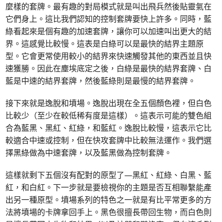
麼樣的套牌。最有趣的對局模式就是叫出飛兵然後貼靈氣在
它們身上。這比我們認知的控制套牌要快上許多。同時，藍
綠看起來是個有趣的加速套牌，讓你可以加速叫出更大的結
界。這感覺比較慢。這表是白綠可以是最快的結界主題原
型。它會更常使用較小的結界來快速觸發其他的東西並且快
速獲勝。因此在塵埃底定之後，白綠是最快的結界套牌、白
藍是中速的結界套牌，然後藍綠則是最慢的結界套牌。
接下來就是逸脫和墳場。逸脫出現在全五個顏色裡，但白色
比較少（至少在較低稀有度是這樣）。這表示可能的雙色組
合為藍黑、黑紅、紅綠，和藍紅。逸脫比較慢，這表示它比
較適合中速或控制，但在快攻套牌中比較無法運作。我們選
擇黑綠做為中速套牌，以及藍黑做為控制套牌。
這樣就剩下五個沒有配對的原型了—黑紅、紅綠、白黑、藍
紅，和白紅。下一步就是要檢視你的主題是否互相聯繫能產
出另一種原型。墳場系列的特色之一就是有比平常更多的方
法將墳場的卡牌拿回手上。黑色很擅長帶回生物，而白色則