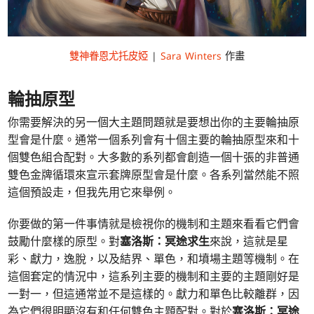
雙神眷恩尤托皮婭
|
Sara Winters
作畫
輪抽原型
你需要解決的另一個大主題問題就是要想出你的主要輪抽原
型會是什麼。通常一個系列會有十個主要的輪抽原型來和十
個雙色組合配對。大多數的系列都會創造一個十張的非普通
雙色金牌循環來宣示套牌原型會是什麼。各系列當然能不照
這個預設走，但我先用它來舉例。
你要做的第一件事情就是檢視你的機制和主題來看看它們會
鼓勵什麼樣的原型。對
塞洛斯：冥途求生
來說，這就是星
彩、獻力，逸脫，以及結界、單色，和墳場主題等機制。在
這個套定的情況中，這系列主要的機制和主要的主題剛好是
一對一，但這通常並不是這樣的。獻力和單色比較離群，因
為它們很明顯沒有和任何雙色主題配對。對於
塞洛斯：冥途