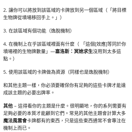
2. 讓你可以將放到該區域的卡牌放到另一個區域（「將目標
生物牌從墳場移回手上。」）
3. 在該區域有個功能（逸脫機制）
4. 在機制上在乎該區域裡面有什麼（ 「這個[效應]等同於你
墳場裡的生物牌數量」—
塞洛斯：冥途求生
沒用到太多這
點。）
5. 使用該區域的卡牌做為資源（同樣也是逸脫機制）
和其他主題一樣，你必須要確保你有足夠的這些卡牌才能達
成該主題的必要出牌率。
其他
– 這得看你的主題是什麼。很明顯地，你的系列需要有
足夠必要的本質才能顧到它們。常見的其他主題會計算大多
魔法風雲會
卡牌都有的東西，只是這些東西通常不會專注在
機制上而已。