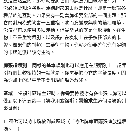
族是侵略型的，那你就要將它們的魔法力曲線降低。第二，
你必須要知道將系列連結起來的東西是什麼，即是什麼讓各
種部族能互動。如果只有一副套牌想要全部的一個主題，那
它的對局模式就會一直重複，進而演變成無聊的輪抽環境。
你這裡可以使用多種連結，但最常見的就是化形機制、在生
物上重疊生物類別，以及設計在機制上在乎多種部族的卡
牌。如果你的副類別需要衍生物，你就必須要確保你有足夠
的卡牌能派出該衍生物。
牌張超類別
– 同樣的基本規則也可以應用在超類別上。超類
別有個比較獨特的一點就是，你需要擔心它的字彙長度，因
為你加上的是平常不會出現的額外敘述。
區域
– 當設計區域主題時，你需要檢視你有多少張卡牌可以
做到以下這五點—（讓我用
塞洛斯：冥途求生
這個墳場系列
來舉例）
1. 讓你可以將卡牌放到該區域（「將你牌庫頂兩張牌放進墳
場。」）