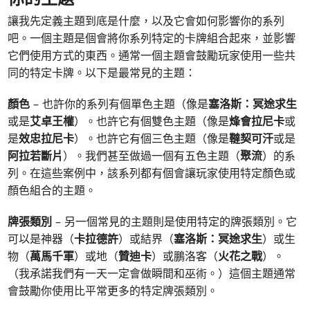
讓我先定義主題到底是什麼，以及它會如何影響你的系列
吧。一個主題是個會將你系列特定的卡牌組合起來，並影響
它們使用方式的東西。通常一個主題會鼓勵玩家使用一些共
同的特定卡牌。以下是最常見的主題：
顏色
– 也許你的系列有個單色主題（像是
塞洛斯：冥途求生
或是
艾卓王權
）。也許它有個雙色主題（像是
烽會拉尼卡
或
是
效忠拉尼卡
）。也許它有個三色主題（像是
韃契可汗
或是
阿拉若斷片
）。我們甚至做過一個有五色主題（
聚流
）的系
列。在這些案例中，該系列都有個會讓玩家使用特定顏色或
顏色組合的主題。
牌張類別
– 另一個常見的主題則是使用特定的牌張類別。它
可以是神器（
卡拉德許
）或結界（
塞洛斯：冥途求生
）或生
物（
萬馬千軍
）或地（
贊迪卡
）或鵬洛客（
火花之戰
）。
（我承諾我們有一天一定會做瞬間和巫術。）這個主題通常
會鼓勵你使用比平常更多的特定牌張類別。