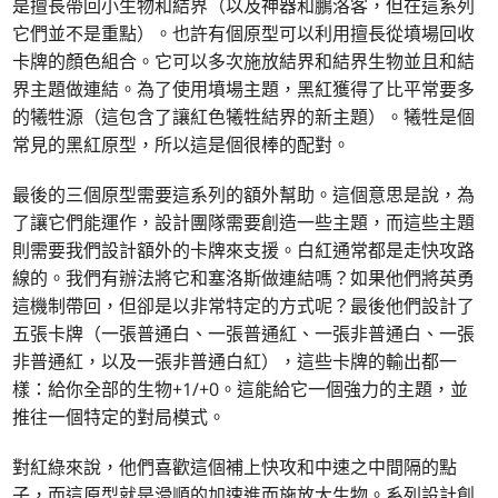
是擅長帶回小生物和結界（以及神器和鵬洛客，但在這系列
它們並不是重點）。也許有個原型可以利用擅長從墳場回收
卡牌的顏色組合。它可以多次施放結界和結界生物並且和結
界主題做連結。為了使用墳場主題，黑紅獲得了比平常要多
的犧牲源（這包含了讓紅色犧牲結界的新主題）。犧牲是個
常見的黑紅原型，所以這是個很棒的配對。
最後的三個原型需要這系列的額外幫助。這個意思是說，為
了讓它們能運作，設計團隊需要創造一些主題，而這些主題
則需要我們設計額外的卡牌來支援。白紅通常都是走快攻路
線的。我們有辦法將它和塞洛斯做連結嗎？如果他們將英勇
這機制帶回，但卻是以非常特定的方式呢？最後他們設計了
五張卡牌（一張普通白、一張普通紅、一張非普通白、一張
非普通紅，以及一張非普通白紅），這些卡牌的輸出都一
樣：給你全部的生物+1/+0。這能給它一個強力的主題，並
推往一個特定的對局模式。
對紅綠來說，他們喜歡這個補上快攻和中速之中間隔的點
子，而這原型就是滑順的加速進而施放大生物。系列設計創