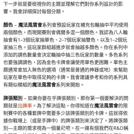
下一步就是要檢視你的主題並理解它們對你系列設計的影
響。我會詳細探討每個分類。
顏色
–
魔法風雲會
系列會預設玩家在補充包輪抽中平均使用
兩個顏色，而現開賽則會偶爾多混一個顏色。我認為八人輪
抽會有1–3個玩家抽單色、2–7個玩家抽雙色，以及1–2個玩
家抽三色。這玩家群組越進步就會抽越多顏色。你在系列中
添加的調色數量會決定輪抽中抽三色玩家的數量。多色系列
也要強調調色，因為金色卡牌會讓使用單色更困難。單色主
題通常會加入無色的選項（通常是普通的神器或地）來幫助
玩家在單色中取得足夠的卡牌。我會建議參考和你的系列具
有類似模組的
魔法風雲會
系列來開始。
牌張類別
– 如果你要在乎牌張類別，那你第一個要解決的問
題就是
出牌率
。為了解決這點，你得知道在
魔法風雲會
的限
制賽中的各種套牌中需要多少該牌張類別的卡牌。這就得依
據你戰場上（或是手牌中）的牌張類別來決定了。將牌張類
別—主題的需求視為一個量尺吧。在一邊有個我們在R&D稱