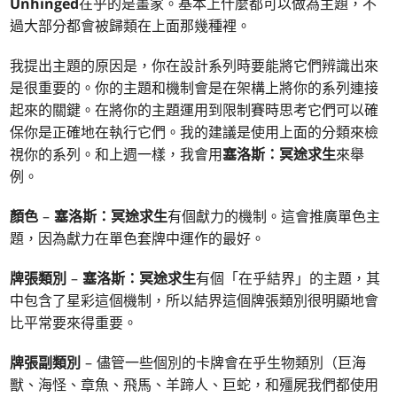
Unhinged
在乎的是畫家。基本上什麼都可以做為主題，不
過大部分都會被歸類在上面那幾種裡。
我提出主題的原因是，你在設計系列時要能將它們辨識出來
是很重要的。你的主題和機制會是在架構上將你的系列連接
起來的關鍵。在將你的主題運用到限制賽時思考它們可以確
保你是正確地在執行它們。我的建議是使用上面的分類來檢
視你的系列。和上週一樣，我會用
塞洛斯：冥途求生
來舉
例。
顏色
–
塞洛斯：冥途求生
有個獻力的機制。這會推廣單色主
題，因為獻力在單色套牌中運作的最好。
牌張類別
–
塞洛斯：冥途求生
有個「在乎結界」的主題，其
中包含了星彩這個機制，所以結界這個牌張類別很明顯地會
比平常要來得重要。
牌張副類別
– 儘管一些個別的卡牌會在乎生物類別（巨海
獸、海怪、章魚、飛馬、羊蹄人、巨蛇，和殭屍我們都使用