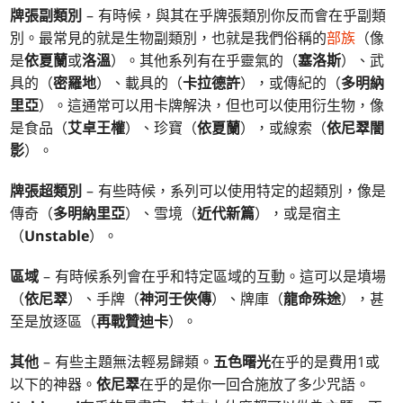
牌張副類別
– 有時候，與其在乎牌張類別你反而會在乎副類
別。最常見的就是生物副類別，也就是我們俗稱的
部族
（像
是
依夏蘭
或
洛溫
）。其他系列有在乎靈氣的（
塞洛斯
）、武
具的（
密羅地
）、載具的（
卡拉德許
），或傳紀的（
多明納
里亞
）。這通常可以用卡牌解決，但也可以使用衍生物，像
是食品（
艾卓王權
）、珍寶（
依夏蘭
），或線索（
依尼翠闇
影
）。
牌張超類別
– 有些時候，系列可以使用特定的超類別，像是
傳奇（
多明納里亞
）、雪境（
近代新篇
），或是宿主
（
Unstable
）。
區域
– 有時候系列會在乎和特定區域的互動。這可以是墳場
（
依尼翠
）、手牌（
神河壬俠傳
）、牌庫（
龍命殊途
），甚
至是放逐區（
再戰贊迪卡
）。
其他
– 有些主題無法輕易歸類。
五色曙光
在乎的是費用1或
以下的神器。
依尼翠
在乎的是你一回合施放了多少咒語。