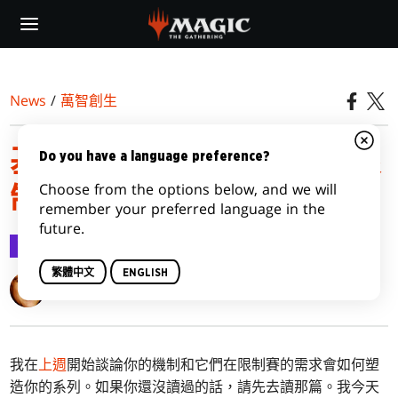
Skip
to
main
content
News
/
萬智創生
基本要素#12，第二部：限
Do you have a language preference?
Choose from the options below, and we will
制賽（主題）
remember your preferred language in the
future.
萬智創生
2020-03-16
繁體中文
ENGLISH
Mark Rosewater
我在
上週
開始談論你的機制和它們在限制賽的需求會如何塑
造你的系列。如果你還沒讀過的話，請先去讀那篇。我今天