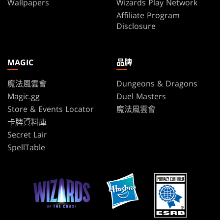
Wallpapers
Wizards Play Network
Affiliate Program
Disclosure
MAGIC
品牌
魔法風雲會
Dungeons & Dragons
Magic.gg
Duel Masters
Store & Events Locator
魔法風雲會
卡牌資料庫
Secret Lair
SpellTable