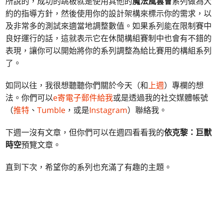
所說的，成功的跳板就是使用其他的
魔法風雲會
系列做為大
約的指導方針，然後使用你的設計架構來標示你的需求，以
及非常多的測試來適當地調整數值。如果系列能在限制賽中
良好運行的話，這就表示它在休閒構組賽制中也會有不錯的
表現，讓你可以開始將你的系列調整為給比賽用的構組系列
了。
如同以往，我很想聽聽你們關於今天（和
上週
）專欄的想
法。你們可以
e寄電子郵件給我
或是透過我的社交媒體帳號
（
推特
、
Tumble
，或是
Instagram
）聯絡我。
下週一沒有文章，但你們可以在週四看看我的
依克黎：巨獸
時空
預覽文章。
直到下次，希望你的系列也充滿了有趣的主題。