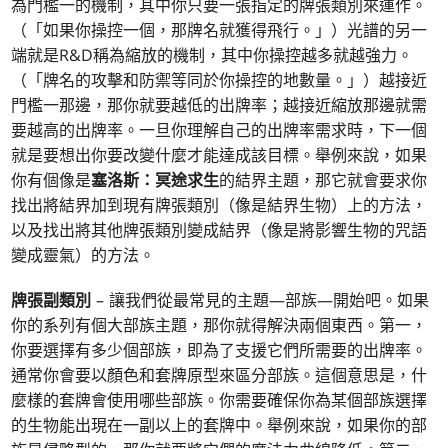
為門檻一的機制，其中你只要一張指定的牌張類別來運作。
（「如果你操控一個，那牌名就獲得飛行。」）光譜的另一
端就是R&D稱為縮放的機制，其中你操控越多就越強力。
（「牌名的攻擊和防禦等同於你操控的地數量。」）越接近
門檻一那邊，那你就要越低的出牌率；越接近縮放那邊就需
要越高的出牌率。一旦你理解自己的出牌率需求時，下一個
就是要想出你要改變什麼才能達成該目標。舉例來說，如果
你有個像是
塞洛斯：冥途求生
的結界主題，那它就會要求你
找出將結界加到現有牌張類別（像是結界生物）上的方法，
以及找出將其他牌張類別變成結界（像是將影響生物的咒語
變成靈氣）的方法。
牌張副類別
– 讓我們從最常見的主題—部族—開始吧。如果
你的系列有個大部族主題，那你就得解決兩個東西。第一，
你要選擇有多少個部族，即為了支援它們所需要的出牌率。
通常你會要以顏色和套牌原型來區分部族。這個意思是，什
麼樣的套牌會使用哪些部族。你需要確保你為某個部族選擇
的生物能出現在一副以上的套牌中。舉例來說，如果你的部