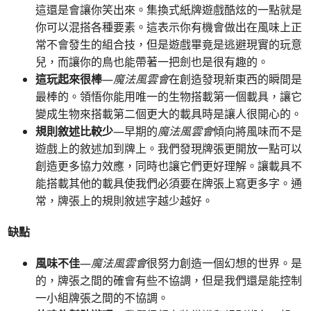
這還是會讓你笑出來。集換式紙牌遊戲酷炫的一點就是
你可以混搭各種要素。這表示你有機會做出在風味上正
常不會發生的組合技，但是遊戲畢竟是逃避現實的玩意
兒，而讓你的鳥也能帶著一把劍也是很有趣的。
這玩起來很棒
—
魔法風雲會
在創造發現新東西的瞬間是
最棒的。領悟你能用唯一的生物搭載第一個載具，讓它
變成生物來搭載第二個更大的載具時是讓人很開心的。
規則敘述比較少
—早期的
魔法風雲會
傾向將風味而不是
遊戲上的敘述加到牌上。我們發現牌張更開放一點可以
創造更多協力效應，同時也讓它們更好理解。讓載具不
能搭載其他的載具使我們必須要在牌張上寫更多字。通
常，牌張上的規則敘述字越少越好。
缺點
風味不佳
—
魔法風雲會
很努力創造一個幻想的世界。是
的，牌張之間的確會有些不協調，但是我們還是能控制
一小組牌張之間的不協調。