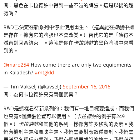
問：黑色在卡拉德許中得到一些不滅的牌張。這是以後的趨
勢嗎？
R&D已決定在新系列中停止使用重生。（這異能在遊戲中還
是存在，擁有它的牌張也不會改變。）替代它的是「獲得不
滅直到回合結束」。這就是你在
卡拉德許
的黑色牌張中會看
到的。
@maro254
How come there are only two equipments
in Kaladesh?
#mtgkld
— Tim Vakselj (@kavselj)
September 16, 2016
問：為何卡拉德許只有兩個武具？
R&D是這樣看待新系列的：我們有一堆目標要達成，而我們
也只有X個牌張位置可以使用。（
卡拉德許
的例子有249
個。）
卡拉德許
和其他的系列一樣都有許多移動的要素。我
們有機制主題和風味主題、我們需要對應數種賽制、我們需
要滿足各種玩家類別、我們有個想要述說的故事、我們必須