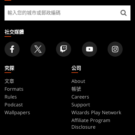
GATHERING
尋
FOOTER
找
店
家
社交媒體
究探
公司
文章
About
Formats
帳號
Rules
Careers
Podcast
Support
Wallpapers
Wizards Play Network
Affiliate Program
Disclosure