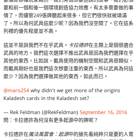
要和前一個和後一個環境創造協力效應。有太多需要做的事
情了，而儘管249張牌聽起來很多，但它們很快就被填滿
了。所以為何武具這麼少呢？因為我們沒空間了。它在這系
列裡的優先程度並不高。
這並不是說我們不在乎武具。
卡拉德許
在主題上是個很適合
武具的地方。我們這次選擇不推出武具是因為我們選擇在乎
其他的東西。比如說，載具使用的機制空間和武具很類似，
而載具剛好也是我們這次想要注重的東西。所以武具為何這
麼少？因為我們選擇做其他的東西，如此而已。
@maro254
why didn't we get more of the origins
Kaladesh cards in the Kaladesh set?
— Rek Feldman (@RekFeldman)
September 16, 2016
問：卡拉德許為何沒有更多起源中的牌呢？
卡拉德許在
魔法風雲會：起源
中的搶先看純粹只是要釣人胃