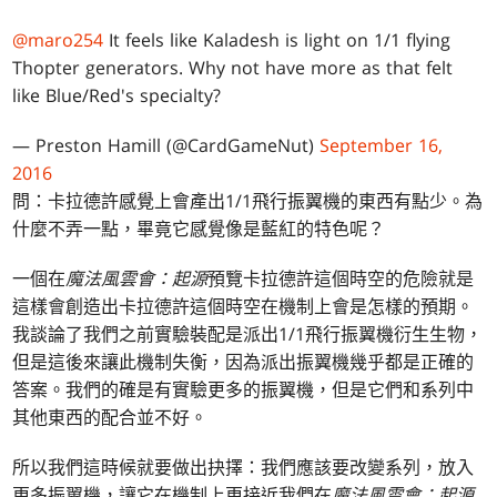
@maro254
It feels like Kaladesh is light on 1/1 flying
Thopter generators. Why not have more as that felt
like Blue/Red's specialty?
— Preston Hamill (@CardGameNut)
September 16,
2016
問：卡拉德許感覺上會產出1/1飛行振翼機的東西有點少。為
什麼不弄一點，畢竟它感覺像是藍紅的特色呢？
一個在
魔法風雲會：起源
預覽卡拉德許這個時空的危險就是
這樣會創造出卡拉德許這個時空在機制上會是怎樣的預期。
我談論了我們之前實驗裝配是派出1/1飛行振翼機衍生生物，
但是這後來讓此機制失衡，因為派出振翼機幾乎都是正確的
答案。我們的確是有實驗更多的振翼機，但是它們和系列中
其他東西的配合並不好。
所以我們這時候就要做出抉擇：我們應該要改變系列，放入
更多振翼機，讓它在機制上更接近我們在
魔法風雲會：起源