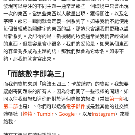
發現可以專注的不同主題—通常是那些一個環境中只會出現
一次的東西。當這些東西以大數量出現、獲得關注，以及名
字時，那它一瞬間就會定義一個系列了。如果我們不能使用
每個曾經成為關鍵字的東西的話，那這只會讓我們更難以設
計新系列。要記得的是，新機制的啟發通常是我們曾經做過
的東西，但是容量會小很多。我們的妥協是，如果某個東西
的容量夠多成為主題的話，那我們就會為它命名。如果不
夠，那我們就會寫出來。
「而該數字即為三」
而我們終於來到「魔法五四三：
卡拉德許
」的終點。我想要
感謝寄問題來的所有人，因為你們問了一些很棒的問題。如
同以往我很想知道你們對於這個專欄的想法（當然
第一部
和
第二部
也是）。你們可以透過
電子郵件
或是我其他的社交媒
體帳號（
推特
、
Tumblr
、
Google+
，以及
Instagram
）來聯
絡我。