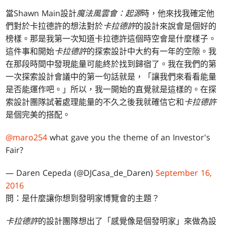
當Shawn Main設計
魔法風雲會：起源
時，他來找我確定他
們對於卡拉德許的想法對於
卡拉德許
的設計來說會是個好的
榜樣。那是我第一次知道卡拉德許這個時空會是什麼樣子。
這件事和開始
卡拉德許
的探索設計中大約有一年的空隙。我
在那段時間中發現能量可能終於找到歸宿了。我在我們的第
一次探索設計會議中的第一句話就是，「讓我們來看看能量
是否能運作吧。」所以，我一開始的直覺就是這樣的。在探
索設計團隊試著處理能量的不久之後我就確信它和
卡拉德許
是個完美的搭配。
@maro254
what gave you the theme of an Investor's
Fair?
— Daren Cepeda (@DJCasa_de_Daren)
September 16,
2016
問：是什麼讓你想到發明家博覽會的主題？
卡拉德許
的設計團隊想出了「感覺像是個發明家」來做為設