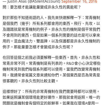
— Justin Alias (@ASilentAccount)
September 16, 2016
問：要怎樣才能讓能量變成非永久性的異能呢？
對於那些不知道術語的人，我先來快速解釋一下：常青機制
是個我們（幾乎）所有系列都會用的東西。飛行、先攻，以
及踐踏就是常青機制的例子。非永久性的機制是個平常我們
不會用到的東西，但是如果一個系列需要的話也是可以拿來
用的。混血魔法力、雙面牌，以及保護都是非永久性機制的
例子。那能量要怎樣才會變成非永久性呢？
在回答這個之前我必須要解釋一些東西。首先，非永久性和
常青非常不同。常青機制是有列表的。R&D會小心決定哪些
機制常見到我們每個系列都可以使用。當我們改變常青機制
時，我通常會寫篇文章來通知你們。某個東西是否為常青是
很客觀的。非永久性則比較主觀。
這樣想好了：所有的非常青機制在我們需要時都可以使用。
如果返照讓某個環境能更好運作，那我就會用返照。唯一的
問題就是機制會有個特定的新鮮率。如果我在環境A使用一