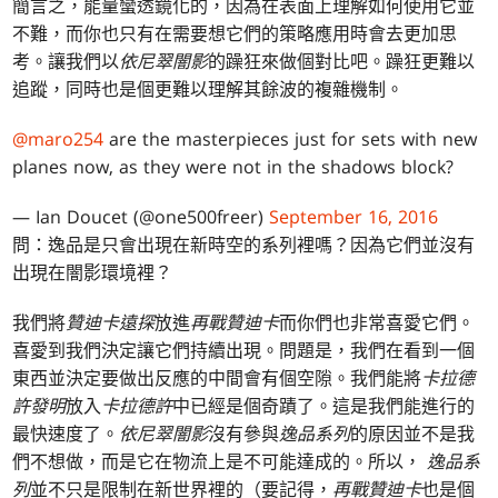
簡言之，能量蠻透鏡化的，因為在表面上理解如何使用它並
不難，而你也只有在需要想它們的策略應用時會去更加思
考。讓我們以
依尼翠闇影
的躁狂來做個對比吧。躁狂更難以
追蹤，同時也是個更難以理解其餘波的複雜機制。
@maro254
are the masterpieces just for sets with new
planes now, as they were not in the shadows block?
— Ian Doucet (@one500freer)
September 16, 2016
問：逸品是只會出現在新時空的系列裡嗎？因為它們並沒有
出現在闇影環境裡？
我們將
贊迪卡遠探
放進
再戰贊迪卡
而你們也非常喜愛它們。
喜愛到我們決定讓它們持續出現。問題是，我們在看到一個
東西並決定要做出反應的中間會有個空隙。我們能將
卡拉德
許發明
放入
卡拉德許
中已經是個奇蹟了。這是我們能進行的
最快速度了。
依尼翠闇影
沒有參與
逸品系列
的原因並不是我
們不想做，而是它在物流上是不可能達成的。所以，
逸品系
列
並不只是限制在新世界裡的（要記得，
再戰贊迪卡
也是個