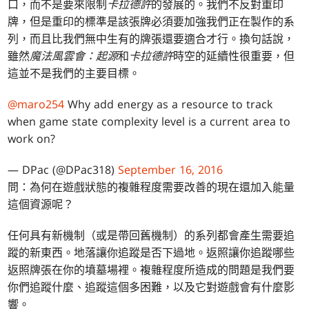
口，而不是要來限制
卡拉德許
的發展的。我們不反對重印
牌，但是重印的標準是該張牌必須要加強我們正在製作的系
列，而且比我們無中生有的牌張還要適合才行。換句話說，
雖然
魔法風雲會：起源
和
卡拉德許
時空的延續性很重要，但
這並不是我們的主要目標。
@maro254
Why add energy as a resource to track
when game state complexity level is a current area to
work on?
— DPac (@DPac318)
September 16, 2016
問：為何在遊戲狀態的複雜程度需要改善的現在還加入能量
這個資源呢？
任何具有新機制（或是帶回舊機制）的系列都會產生需要追
蹤的新東西。地落讓你追蹤是否下過地。返照讓你追蹤哪些
返照牌張在你的墳墓場裡。複雜程度所造成的問題是我們要
你們追蹤什麼、追蹤這個多困難，以及它對遊戲會有什麼影
響。