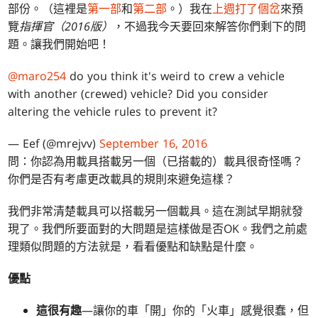
部份。（這裡是
第一部
和
第二部
。）我在
上週打了個岔
來預
覽
指揮官（2016版）
，不過我今天要回來解答你們剩下的問
題。讓我們開始吧！
@maro254
do you think it's weird to crew a vehicle
with another (crewed) vehicle? Did you consider
altering the vehicle rules to prevent it?
— Eef (@mrejvv)
September 16, 2016
問：你認為用載具搭載另一個（已搭載的）載具很奇怪嗎？
你們是否有考慮更改載具的規則來避免這樣？
我們非常清楚載具可以搭載另一個載具。這在測試早期就發
現了。我們所要面對的大問題是這樣做是否OK。我們之前處
理類似問題的方法就是，看看優點和缺點是什麼。
優點
這很有趣
—讓你的車「開」你的「火車」感覺很蠢，但