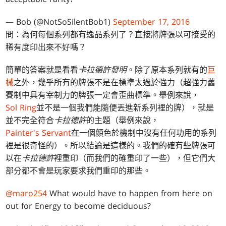
— Bob (@NotSoSilentBob1)
September 17, 2016
問：為何每個系列都有逸品系列了？直接將牌張以可接受的
稀有度印出來不好嗎？
簡單的答案就是看看
卡拉德許發明
。除了原本系列就有的
巨
械
之外，幾乎所有的牌張不是在標準太過於強力（超強力舊
賽制中具有宰制力的牌張一定會歪曲標準。舉例來說，
Sol Ring
並不是一個我們能隨便丟進新系列裡的牌），就是
並不完全符合
卡拉德許
的主題（舉例來說，
Painter's Servant
在一個顏色於機制中沒有任何功用的系列
裡是很奇怪的）。所以結論是這樣的。我們的確有些牌張可
以在
卡拉德許
裡重印（而我們的確重印了一些），但它們大
部分都不會是玩家要求我們重印的那些。
@maro254
What would have to happen from here on
out for Energy to become deciduous?