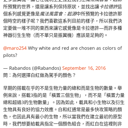
所預覽的世界，還是讓系列保持原狀，並找出讓
卡拉德許
這
個系列感覺更像是
魔法風雲會：起源
中所預覽的卡拉德許那
個時空的樣子呢？我們喜歡這系列目前的樣子，所以我們決
定要做一堆不同的東西來讓它感覺像是卡拉德許—而許多種
神器衍生生物（而不單只是振翼機）應該是足夠的。
@maro254
Why white and red are chosen as colors of
pilots?
— Rabandos (@Rabandos)
September 16, 2016
問：為何選擇白紅做為駕手的顏色？
早期的搭載在乎的不是生物力量的總和而是生物的數量。舉
例來說，搭載3指的是「橫置三個生物」，而不是「橫置力量
總和超過3的生物數量」。因為如此，載具和小生物以及衍生
生物具有良好的協力效應。白和紅通常是最多快攻策略的顏
色，也因此具有最小的生物，所以當我們在建立最初的原型
時，我們想要給載具指定一個顏色組合，而紅白在這裡則非