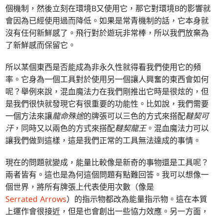
個機制，然後立刻在環境B又使用它，那它對環境B的影響就
會因為已經使用過而降低。如果是常青機制的話，它本身就
沒有任何新鮮感了。飛行對於遊玩非常棒，所以我們放棄為
了新鮮感而保留它。
所以某個東西是否能成為非永久性就得看我們使用它的頻
率。它身為一個工具對於使用另一個讓人興奮的東西會如何
呢？舉例來說，混血魔法力在我們剛推出它時是很炫的，但
是我們很快就發現它有很重要的功能性。比如說，我們需要
一個方法來讓
龍命殊途
的牌張可以三色的方式來搭配
韃契可
汗
，同時又以兩色的方式來搭配
韃契龍王
。混血魔法力可以
讓我們做到這樣，這是我們正常的工具無法達成的事情。
現在的問題就變成，能量比較像是新奇的事物還是工具呢？
兩者皆有。這也是為何這個問題有點難回答。我可以想像一
個世界，將所有牌張上代表使用次數（像是
Serrated Arrows
）的指示物都改為能量指示物。這在本質
上運作會很接近，但是也會創出一些協力效應。另一方面，