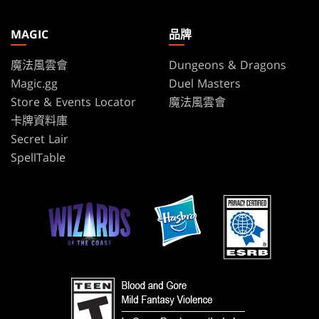
MAGIC
品牌
魔法風雲會
Dungeons & Dragons
Magic.gg
Duel Masters
Store & Events Locator
魔法風雲會
卡牌資料庫
Secret Lair
SpellTable