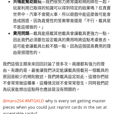
共鳴能幫助遊玩
—我們很努力將常識和規則綁在一起。
玩家利用已取得的知識可以得到特定的結果嗎？在真實
世界中，汽車不會開火車，所以遊戲中能這麼做可能會
造成困惑，因為直覺性的答案畢竟還是「不行，載具是
不能這樣做的。」
費用問題
—載具能搭載其他載具會讓載具更強力一點，
因此我們必須要在設定載具的費用時將這點考慮進去。
這可能會讓載具比較不酷一點，因為這個提高費用的理
由是很隱性的。
我們這個主題來來回回討論了很多次。兩邊都有強力的理
由。有趣的是，最後讓我們決定能讓載具搭載另一個載具的
原因是較少的規則敘述。我們將載具設定如此，這樣你們就
不會常常做這種事、這種情況就不會常常發生，同時我們認
為玩家能想出這點時也應該是沒有問題的。
@maro254
#MTGKLD
why is every set getting master
pieces when you could just reprint cards in the set at
acceptable rarity?