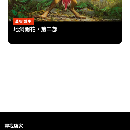
萬智創生
地洞開花，第二部
MAGIC:
THE
尋找店家