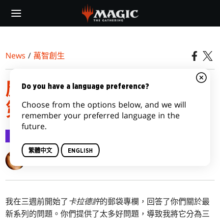
Skip
to
main
content
News
/
萬智創生
魔法五四三：卡拉德許，
Do you have a language preference?
Choose from the options below, and we will
第三部
remember your preferred language in the
future.
萬智創生
2016-10-31
繁體中文
ENGLISH
Mark Rosewater
我在三週前開始了
卡拉德許
的郵袋專欄，回答了你們關於最
新系列的問題。你們提供了太多好問題，導致我將它分為三