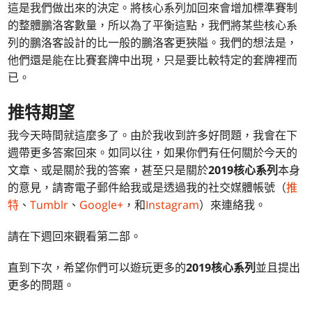
這是我們做出來的決定。將核心系列加回來會增加標準賽制
的整體鵬洛客數量，所以為了平衡這點，我們將某些核心系
列的鵬洛客設計的比一般的鵬洛客更狹隘。我們的想法是，
他們還是能在比賽套牌中出現，只是要比較特定的套牌裡而
已。
推特期望
我今天時間就這麼多了。由於我收到許多好問題，我會在下
週帶更多答案回來。如同以往，如果你們有任何關於今天的
文章、或是關於我的答案，甚至只是關於
2019核心系列
本身
的意見，請寄電子郵件給我或是透過我的社交媒體帳號（
推
特
、
Tumblr
、
Google+
，和
Instagram
）來連絡我。
請在下週回來觀看第二部。
直到下次，希望你們可以遊玩更多的
2019核心系列
並且提出
更多的問題。