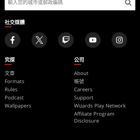
FOOTER
找
店
家
社交媒體
究探
公司
文章
About
Formats
帳號
Rules
Careers
Podcast
Support
Wallpapers
Wizards Play Network
Affiliate Program
Disclosure