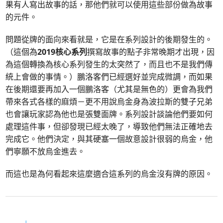
果有人寫出故事的話，那他們就可以使用這些部份做為故事
的元件。
問題從牌的面向來看就是，它是在系列設計的後期發生的。
（這個為
2019核心系列
撰寫故事的點子非常晚期才出現，因
為這個轉換為核心系列發生的太突然了，而且也不是我們傳
統上會做的事情。）鵬洛客們已經選好並完成微調，而如果
在後期還要再加入一個鵬洛客（尤其是無色的）更會為我們
帶來各式各樣的麻煩－更不用說烏金身為波拉斯的雙子兄弟
也會讓玩家認為他也是張雙面牌。系列設計談論他們要如何
處理這件事，但卻發現已經太晚了，導致他們無法正確地去
完成它。他們決定，與其硬塞一個故意設計很弱的烏金，他
們寧願不放烏金進去。
而這也是為何看起來這麼適合這系列的烏金沒有牌的原因。