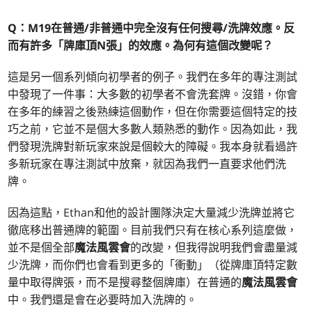
Q：
M19在普通/非普通中完全沒有任何搜尋/洗牌效應。反
而有許多「牌庫頂N張」的效應。為何有這個改變呢？
這是另一個系列傾向初學者的例子。我們在多年的專注測試
中發現了一件事：大多數的初學者不會洗套牌。沒錯，你會
在多年的練習之後熟練這個動作，但在你需要這個特定的技
巧之前，它並不是個大多數人類熟悉的動作。因為如此，我
們發現洗牌對新玩家來說是個較大的障礙。我本身就看過許
多新玩家在專注測試中放棄，就因為我們一直要求他們洗
牌。
因為這點，Ethan和他的設計團隊決定大量減少洗牌並將它
徹底移出普通牌的範圍。目前我們只有在核心系列這麼做，
並不是個全部
魔法風雲會
的改變，但我得說明我們會盡量減
少洗牌，而你們也會看到更多的「衝動」（從牌庫頂特定數
量中取得牌張，而不是搜尋整個牌庫）在普通的
魔法風雲會
中。我們還是會在必要時加入洗牌的。