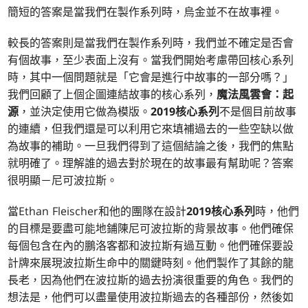
簡短的答案是當我們在製作系列時，烏金並不在故事裡。
較長的答案則是當我們在製作系列時，我們並不確定是否會
有個故事，至少表面上沒有。當我們開始考慮帶回核心系列
時，其中一個問題就是「它會是進行中故事的一部分嗎？」
我們回顧了上個企圖連結故事的核心系列，
魔法風雲會：起
源
，並決定使用它做為模版。
2019核心系列
不是個目前故事
的連續，但我們還是可以利用它來填補過去的一些空缺以做
為故事的補助。一旦我們得到了這個結論之後，我們的焦點
就明確了。理解誰的過去對於現在的故事最有幫助呢？答案
很明顯－尼可波拉斯。
當Ethan Fleischer和他的團隊在設計
2019核心系列
時，他們
的目標是要盡可能地鋪陳尼可波拉斯的背景故事。他們確保
每個包含在內的鵬洛客都和波拉斯有過互動。他們確保要設
計牌來展現波拉斯生命中的關鍵時刻。他們製作了其餘的龍
長老，因為他們在波拉斯的過去扮演很重要的角色。我們的
想法是，他們可以盡量使用波拉斯過去的各種部份，然後如