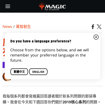
Skip
to
main
content
News
/
萬智創生
魔法五四三：2019核心系
Do you have a language preference?
Choose from the options below, and we will
列
remember your preferred language in the
future.
萬智創生
2018-07-30
繁體中文
ENGLISH
Mark Rosewater
我每個系列都會寫幾篇回答讀者關於新系列問題的郵袋專
欄。我會在今天和下週回答你們關於
2019核心系列
的問題。