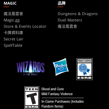
MAGIC
品牌
魔法風雲會
Dungeons & Dragons
Magic.gg
Duel Masters
Store & Events Locator
魔法風雲會
卡牌資料庫
Secret Lair
SpellTable