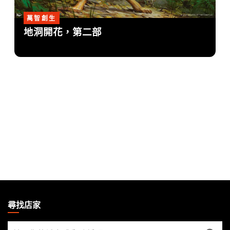
萬智創生
地洞開花，第二部
MAGIC:
THE
尋找店家
GATHERING
尋